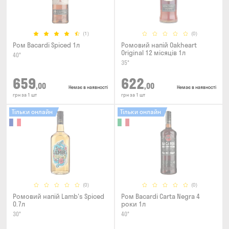
(1)
(0)
Ром Bacardi Spiced 1л
Ромовий напій Oakheart
Original 12 місяців 1л
40°
35°
659
622
,00
,00
Немає в наявності
Немає в наявності
грн за 1 шт
грн за 1 шт
Тільки онлайн
Тільки онлайн
(0)
(0)
Ромовий напій Lamb's Spiced
Ром Bacardi Carta Negra 4
0.7л
роки 1л
30°
40°