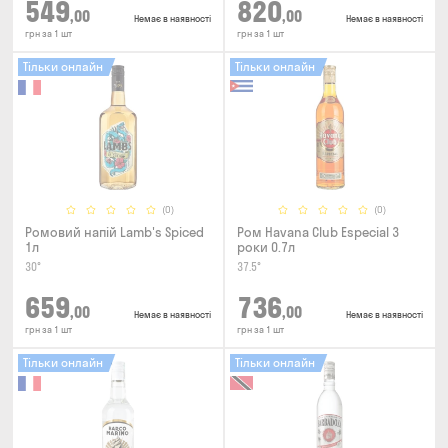
549
820
,00
,00
Немає в наявності
Немає в наявності
грн за 1 шт
грн за 1 шт
Тільки онлайн
Тільки онлайн
(0)
(0)
Ромовий напій Lamb's Spiced
Ром Havana Club Especial 3
1л
роки 0.7л
30°
37.5°
659
736
,00
,00
Немає в наявності
Немає в наявності
грн за 1 шт
грн за 1 шт
Тільки онлайн
Тільки онлайн