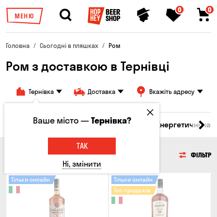
0
0
МЕНЮ
Головна
Сьогодні в пляшках
Ром
Ром з доставкою в Тернівці
Тернівка
Доставка
Вкажіть адресу
Ваше місто —
Тернівка?
 бренді
Джин
Текіла
Ром
Вода
Енергетичні нап
ТАК
РОМ
ФІЛЬТР
Ні, змінити
Тільки онлайн
Тільки онлайн
Топ продажів