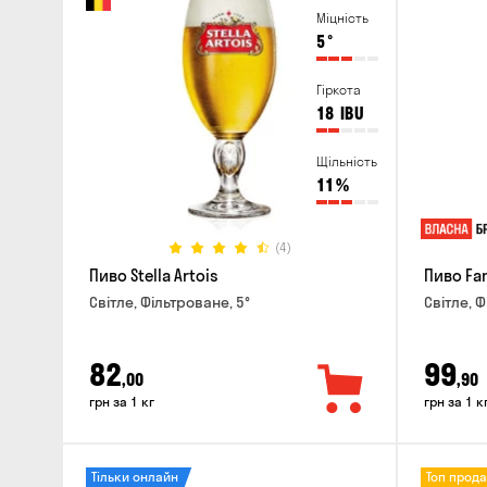
Міцність
5
°
Гіркота
18
IBU
Щільність
11
%
(4)
Пиво Stella Artois
Пиво Fa
Світле, Фільтроване, 5°
Світле, Ф
82
99
,00
,90
грн за 1 кг
грн за 1 к
Тільки онлайн
Топ прод