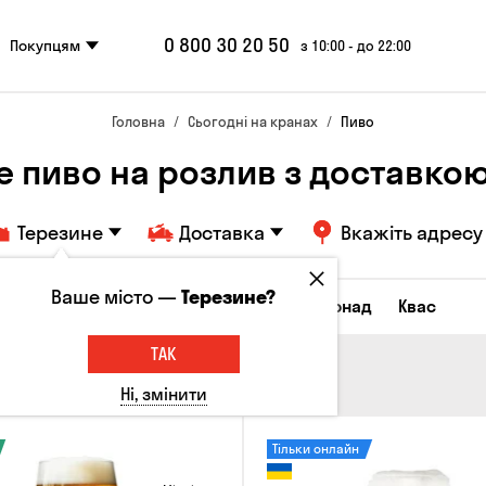
0 800 30 20 50
Покупцям
з 10:00 - до 22:00
Головна
Сьогодні на кранах
Пиво
е пиво на розлив з доставкою
Терезине
Доставка
Вкажіть адресу
Ваше місто —
Терезине?
Всі товари
Пиво
Сидр
Лимонад
Квас
ТАК
Ні, змінити
Тільки онлайн