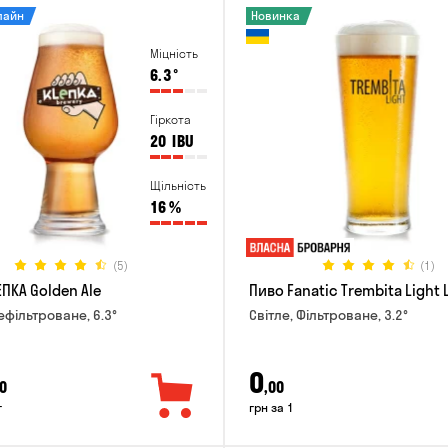
лайн
Новинка
Міцність
6.3
°
Гіркота
20
IBU
Щільність
16
%
(5)
(1)
ПКА Golden Ale
Пиво Fanatic Trembita Light 
ефільтроване, 6.3°
Світле, Фільтроване, 3.2°
0
0
,00
г
грн за 1