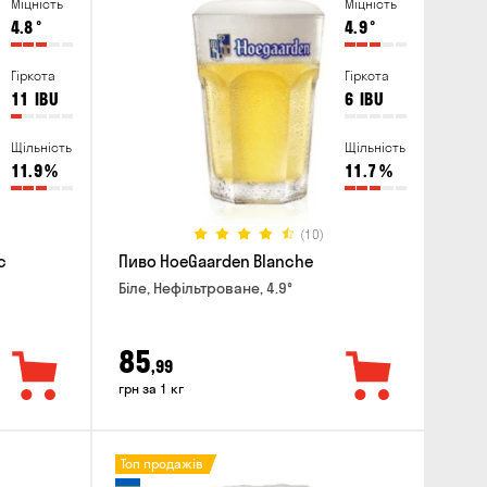
Міцність
Міцність
4.8
°
4.9
°
Гіркота
Гіркота
11
IBU
6
IBU
Щільність
Щільність
11.9
%
11.7
%
(10)
c
Пиво HoeGaarden Blanche
Біле, Нефільтроване, 4.9°
85
,99
грн за 1 кг
Топ продажів