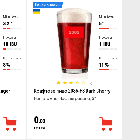
Тільки онлайн
Міцність
Міцність
3.2
°
5
°
Гіркота
Гіркота
10
IBU
1
IBU
Щільність
Щільність
8
%
11
%
(5)
Lager
Крафтове пиво 2085-HS Dark Cherry
Напівтемне, Нефільтроване, 5°
0
,00
грн за 1