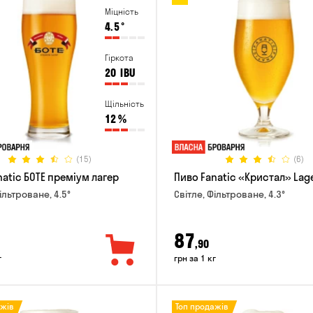
Міцність
4.5
°
Гіркота
20
IBU
Щільність
12
%
(15)
(6)
natic БОТЕ преміум лагер
Пиво Fanatic «Кристал» Lag
ільтроване, 4.5°
Світле, Фільтроване, 4.3°
87
,90
г
грн за 1 кг
ажів
Топ продажів