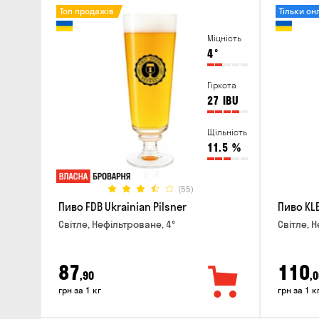
Топ продажів
Тільки он
Міцність
4
°
Гіркота
27
IBU
Щільність
11.5
%
(55)
Пиво FDB Ukrainian Pilsner
Пиво KLE
Світле, Нефільтроване, 4°
Світле, Н
87
110
,90
,0
грн за 1 кг
грн за 1 к