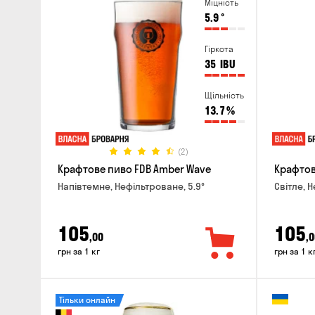
Міцність
5.9
°
Гіркота
35
IBU
Щільність
13.7
%
(2)
Крафтове пиво FDB Amber Wave
Крафтове
Напівтемне, Нефільтроване, 5.9°
Світле, 
105
105
,00
,0
грн за 1 кг
грн за 1 к
Тільки онлайн