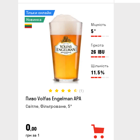
Тільки онлайн
Новинка
Міцність
5
°
Гіркота
26
IBU
Щільність
11.5
%
(1)
Пиво Volfas Engelman APA
Світле, Фільтроване, 5°
0
,00
грн за 1