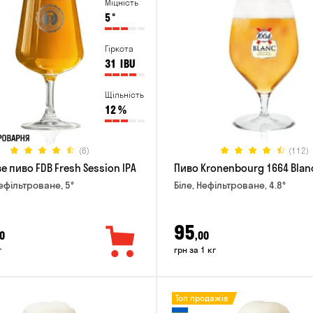
Міцність
5
°
Гіркота
31
IBU
Щільність
12
%
(6)
(112)
 пиво FDB Fresh Session IPA
Пиво Kronenbourg 1664 Blan
Нефільтроване, 5°
Біле, Нефільтроване, 4.8°
95
0
,00
г
грн за 1 кг
Топ продажів