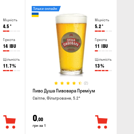
Тільки онлайн
Міцність
Міцність
4.5
°
5.2
°
Гіркота
Гіркота
14
IBU
11
IBU
Щільність
Щільність
11.7
%
13
%
(2)
Пиво Душа Пивовара Преміум
Світле, Фільтроване, 5.2°
0
,00
грн за 1