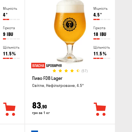
Міцність
Міцність
4
°
4.5
°
Гіркота
Гіркота
9
IBU
18
IBU
Щільність
Щільність
11.5
%
11.5
%
(57)
Пиво FDB Lager
Світле, Нефільтроване, 4.5°
83
,90
грн за 1 кг