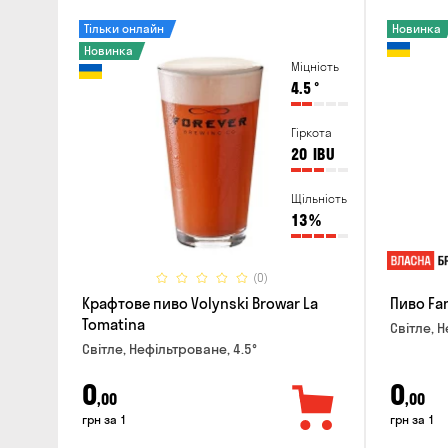
Тільки онлайн
Новинка
Новинка
Міцність
4.5
°
Гіркота
20
IBU
Щільність
13
%
(0)
Крафтове пиво Volynski Browar La
Пиво Fa
Tomatina
Світле, Н
Світле, Нефільтроване, 4.5°
0
0
,00
,00
грн за 1
грн за 1