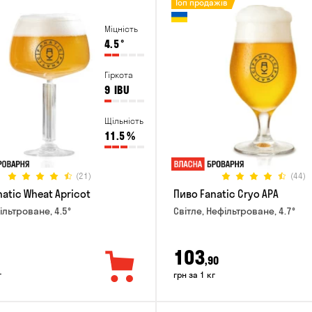
Топ продажів
Міцність
4.5
°
Гіркота
9
IBU
Щільність
11.5
%
(21)
(44)
atic Wheat Apricot
Пиво Fanatic Cryo APA
ільтроване, 4.5°
Світле, Нефільтроване, 4.7°
103
,90
г
грн за 1 кг