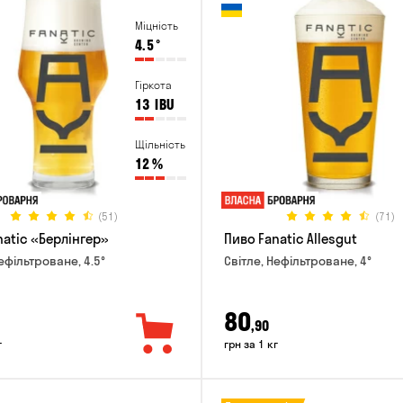
Міцність
4.5
°
Гіркота
13
IBU
Щільність
12
%
(51)
(71)
natic «Берлінгер»
Пиво Fanatic Allesgut
ефільтроване, 4.5°
Світле, Нефільтроване, 4°
80
,90
г
грн за 1 кг