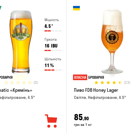
Міцність
4.5
°
Гіркота
16
IBU
Щільність
11
%
(0)
(23)
natic «Кремінь»
Пиво FDB Honey Lager
ефільтроване, 4.5°
Світле, Нефільтроване, 4.5°
85
,90
грн за 1 кг