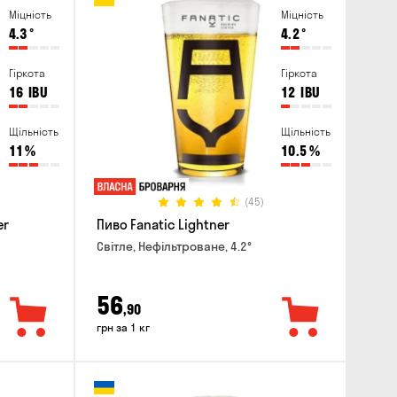
Міцність
Міцність
4.3
°
4.2
°
Гіркота
Гіркота
16
IBU
12
IBU
Щільність
Щільність
11
%
10.5
%
(45)
er
Пиво Fanatic Lightner
Світле, Нефільтроване, 4.2°
56
,90
грн за 1 кг