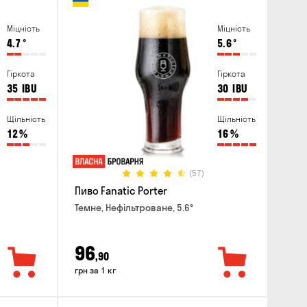
Міцність
Міцність
4.7
°
5.6
°
Гіркота
Гіркота
35
IBU
30
IBU
Щільність
Щільність
12
%
16
%
(57)
Пиво Fanatic Porter
Темне, Нефільтроване, 5.6°
96
,90
грн за 1 кг