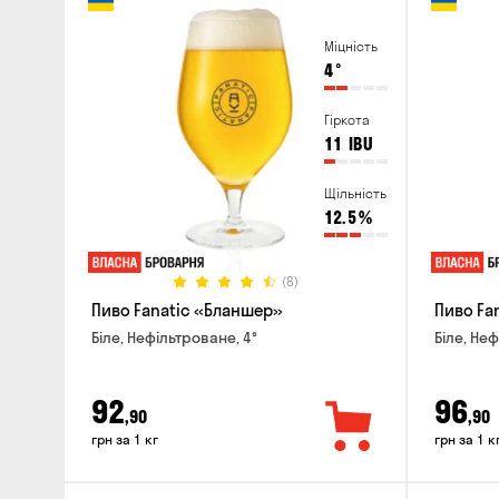
Міцність
4
°
Гіркота
11
IBU
Щільність
12.5
%
(8)
Пиво Fanatic «Бланшер»
Пиво Fan
Біле, Нефільтроване, 4°
Біле, Неф
92
96
,90
,90
грн за 1 кг
грн за 1 к