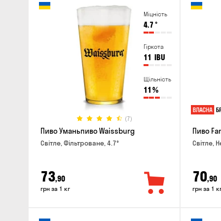
Міцність
4.7
°
Гіркота
11
IBU
Щільність
11
%
(7)
Пиво Уманьпиво Waissburg
Пиво Fa
Світле, Фільтроване, 4.7°
Світле, Н
73
70
,90
,90
грн за 1 кг
грн за 1 к