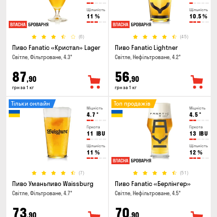
Щільність
Щільність
11
%
10.5
%
(6)
(45)
Пиво Fanatic «Кристал» Lager
Пиво Fanatic Lightner
Світле, Фільтроване, 4.3°
Світле, Нефільтроване, 4.2°
87
56
,90
,90
грн за 1 кг
грн за 1 кг
Тільки онлайн
Топ продажів
Міцність
Міцність
4.7
°
4.5
°
Гіркота
Гіркота
11
IBU
13
IBU
Щільність
Щільність
11
%
12
%
(7)
(51)
Пиво Уманьпиво Waissburg
Пиво Fanatic «Берлінгер»
Світле, Фільтроване, 4.7°
Світле, Нефільтроване, 4.5°
73
70
,90
,90