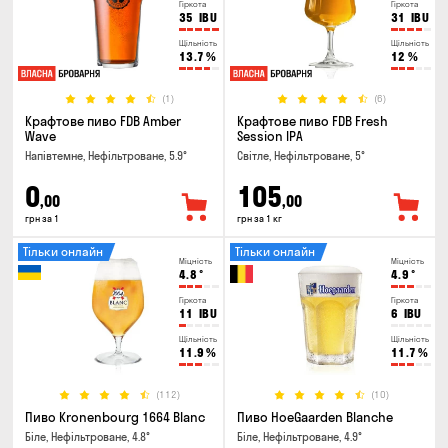
Гіркота
Гіркота
35
IBU
31
IBU
Щільність
Щільність
13.7
%
12
%
(1)
(6)
Крафтове пиво FDB Amber
Крафтове пиво FDB Fresh
Wave
Session IPA
Напівтемне, Нефільтроване, 5.9°
Світле, Нефільтроване, 5°
0
105
,00
,00
грн за 1
грн за 1 кг
Тільки онлайн
Тільки онлайн
Міцність
Міцність
4.8
°
4.9
°
Гіркота
Гіркота
11
IBU
6
IBU
Щільність
Щільність
11.9
%
11.7
%
(112)
(10)
Пиво Kronenbourg 1664 Blanc
Пиво HoeGaarden Blanche
Біле, Нефільтроване, 4.8°
Біле, Нефільтроване, 4.9°