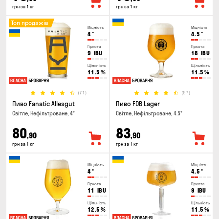
грн за 1 кг
грн за 1 кг
Топ продажів
Міцність
Міцність
4
°
4.5
°
Гіркота
Гіркота
9
IBU
18
IBU
Щільність
Щільність
11.5
%
11.5
%
(71)
(57)
Пиво Fanatic Allesgut
Пиво FDB Lager
Світле, Нефільтроване, 4°
Світле, Нефільтроване, 4.5°
80
83
,90
,90
грн за 1 кг
грн за 1 кг
Міцність
Міцність
4
°
4.5
°
Гіркота
Гіркота
11
IBU
9
IBU
Щільність
Щільність
12.5
%
11.5
%