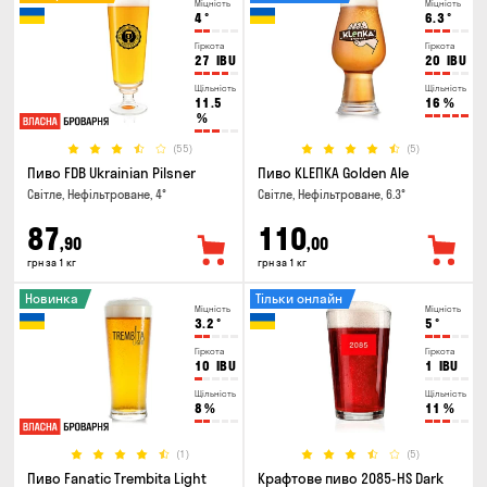
Міцність
Міцність
4
°
6.3
°
Гіркота
Гіркота
27
IBU
20
IBU
Щільність
Щільність
11.5
16
%
%
(55)
(5)
Пиво FDB Ukrainian Pilsner
Пиво KLEПКА Golden Ale
Світле, Нефільтроване, 4°
Світле, Нефільтроване, 6.3°
87
110
,90
,00
грн за 1 кг
грн за 1 кг
Новинка
Тільки онлайн
Міцність
Міцність
3.2
°
5
°
Гіркота
Гіркота
10
IBU
1
IBU
Щільність
Щільність
8
%
11
%
(1)
(5)
Пиво Fanatic Trembita Light
Крафтове пиво 2085-HS Dark