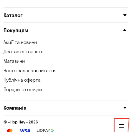
Карнаухівка
Катеринівка
Каталог
Келеберда
Київ
Клинці
Княжичі
Покупцям
Корсунці
Котівка
Акції та новини
Доставка і оплата
Коцюбинське
Кошари
Магазини
Красносілка
Кременчук
Часто задавані питання
Кривий Ріг
Кривуші
Публічна оферта
Поради та огляди
Кропивницький
Крюківщина
Куліші
Кушугум
Компанія
Лозуватка
Ліски
© «Hop Hey» 2026
Лісники
Мала Кохнівка