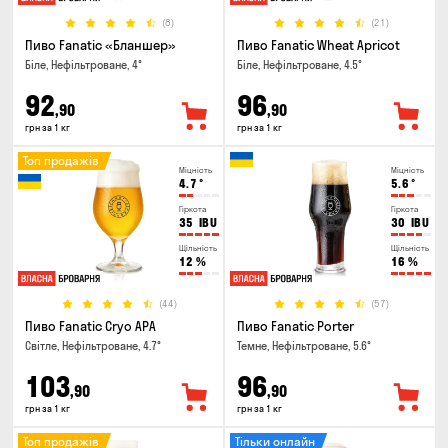
(8)
(21)
Пиво Fanatic «Бланшер»
Пиво Fanatic Wheat Apricot
Біле, Нефільтроване, 4°
Біле, Нефільтроване, 4.5°
92
96
,90
,90
грн за 1 кг
грн за 1 кг
Топ продажів
Міцність
Міцність
4.7
°
5.6
°
Гіркота
Гіркота
35
IBU
30
IBU
Щільність
Щільність
12
%
16
%
(44)
(57)
Пиво Fanatic Cryo APA
Пиво Fanatic Porter
Світле, Нефільтроване, 4.7°
Темне, Нефільтроване, 5.6°
103
96
,90
,90
грн за 1 кг
грн за 1 кг
Топ продажів
Тільки онлайн