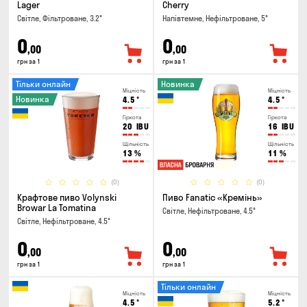
Lager
Cherry
Світле, Фільтроване, 3.2°
Напівтемне, Нефільтроване, 5°
0
0
,00
,00
грн за 1
грн за 1
Тільки онлайн
Новинка
Міцність
Міцність
Новинка
4.5
°
4.5
°
Гіркота
Гіркота
20
IBU
16
IBU
Щільність
Щільність
13
%
11
%
(0)
(0)
Крафтове пиво Volynski
Пиво Fanatic «Кремінь»
Browar La Tomatina
Світле, Нефільтроване, 4.5°
Світле, Нефільтроване, 4.5°
0
0
,00
,00
грн за 1
грн за 1
Тільки онлайн
Міцність
Міцність
4.5
°
5.2
°