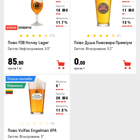
Гіркота
Гіркота
14
IBU
11
IBU
Щільність
Щільність
11.7
%
13
%
(23)
(2)
Пиво FDB Honey Lager
Пиво Душа Пивовара Преміум
Світле, Нефільтроване, 4.5°
Світле, Фільтроване, 5.2°
85
0
,90
,00
грн за 1 кг
грн за 1
Тільки онлайн
Міцність
Новинка
5
°
Гіркота
26
IBU
Щільність
11.5
%
(0)
Пиво Volfas Engelman APA
Світле, Фільтроване, 5°