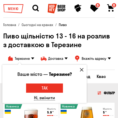
0
0
МЕНЮ
Головна
Сьогодні на кранах
Пиво
Пиво щільністю 13 - 16 на розлив
з доставкою в Терезине
Терезине
Доставка
Вкажіть адресу
Ваше місто —
Терезине?
Всі товари
Пиво
Сидр
Лимонад
Квас
ТАК
ПИВО
ФІЛЬТР
Ні, змінити
Новинка
Новинка
Міцність
Міцність
5.9
°
5
°