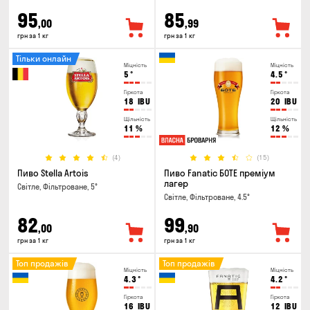
95
85
,00
,99
грн за 1 кг
грн за 1 кг
Тільки онлайн
Міцність
Міцність
5
°
4.5
°
Гіркота
Гіркота
18
IBU
20
IBU
Щільність
Щільність
11
%
12
%
(4)
(15)
Пиво Stella Artois
Пиво Fanatic БОТЕ преміум
лагер
Світле, Фільтроване, 5°
Світле, Фільтроване, 4.5°
82
99
,00
,90
грн за 1 кг
грн за 1 кг
Топ продажів
Топ продажів
Міцність
Міцність
4.3
°
4.2
°
Гіркота
Гіркота
16
IBU
12
IBU