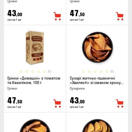
Грінки
Грінки
43
47
,00
,50
грн за 1 шт
грн за 1 шт
(0)
(0)
Грінки «Домашні» з томатом
Сухарі житньо-пшеничні
та базиліком, 100 г
«Хвилясті» зі смаком хрону,
75г
Грінки
Сухарики
47
43
,50
,00
грн за 1 шт
грн за 1 шт