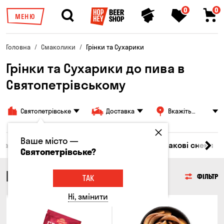
0
0
МЕНЮ
Головна
Смаколики
Грінки та Сухарики
Грінки та Сухарики до пива в
Святопетрівському
Святопетрівське
Доставка
Вкажіть
адресу
Ваше місто —
Насіння
Чипси
Грінки та Сухарики
Злакові снеки
Святопетрівське?
ГРІНКИ ТА СУХАРИКИ
ФІЛЬТР
ТАК
Ні, змінити
Новинка