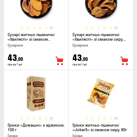
(0)
(0)
Сухарі житньо-пшеничні
Сухарі житньо-пшеничні
«Хвилясті» зі смаком
«Хвилясті» зі смаком сиру,
часнику, 75г
75г
Сухарики
Сухарики
43
43
,00
,00
грн за 1 шт
грн за 1 шт
(0)
(0)
Грінки «Домашні» з аджикою,
Грінки житньо-пшеничні
100 г
«JokerS» зі смаком сиру, 80г
Грінки
Грінки