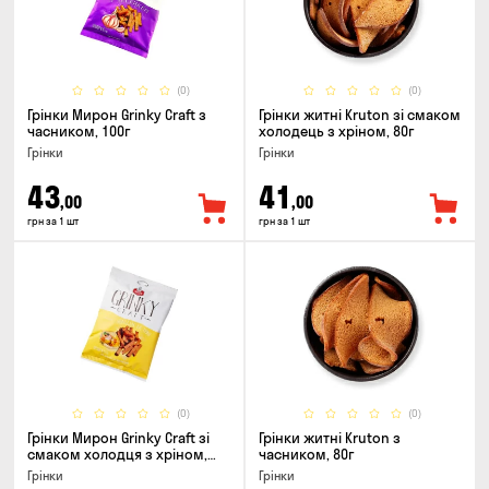
(0)
(0)
Грінки Мирон Grinky Craft з
Грінки житні Kruton зі смаком
часником, 100г
холодець з хріном, 80г
Грінки
Грінки
43
41
,00
,00
грн за 1 шт
грн за 1 шт
(0)
(0)
Грінки Мирон Grinky Craft зі
Грінки житні Kruton з
смаком холодця з хріном,
часником, 80г
100г
Грінки
Грінки