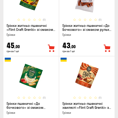
(0)
(0)
Грінки житньо-пшеничні
Грінки житньо-пшеничні «До
«Flint Craft Grenki» зі смаком
Бочкового» зі смаком рулька
кабаносів та гірчиці, 80г
з печі, 100г
Грінки
Грінки
45
43
,00
,00
грн за 1 шт
грн за 1 шт
(0)
(0)
Грінки пшеничні «До
Грінки житньо-пшеничні
бочкового» зі смаком
хвилясті «Flint Craft Grenki» зі
томати по-домашньому, 120г
смаком гострих джерки, 80г
Грінки
Грінки