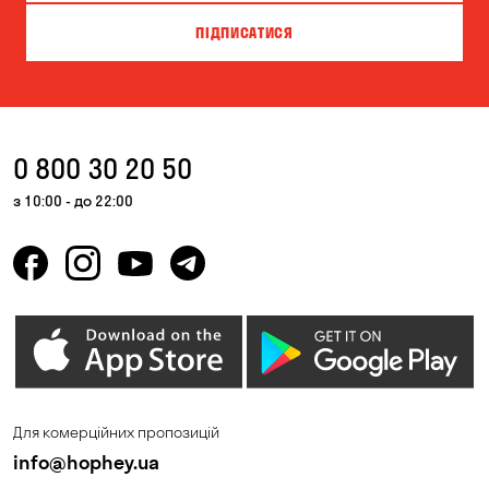
Запоріжжя
Кам'янське
ПІДПИСАТИСЯ
Київ
Кривий Ріг
Кропивницький
Крюківщина
Куліші
Кушугум
0 800 30 20 50
Лісники
Миколаїв
з 10:00 - до 22:00
Миколаївка
Новоселівка
Новосілки
Одеса
Олександрівка
Орлівщина
Петропавлівська
Погреби
Борщагівка
Для комерційних пропозицій
Пухівка
Піщанка
info@hophey.ua
Самар
Сонячне