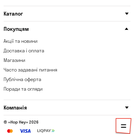
Софіївська Борщагівка
Сухий Лиман
Каталог
Тарасівка
Таїрове
Покупцям
Ходосівка
Хотів
Акції та новини
Чабани
Чорноморськ
Доставка і оплата
Шульгівка
Щасливе
Магазини
Часто задавані питання
Юрівка
Публічна оферта
Поради та огляди
Компанія
© «Hop Hey» 2026