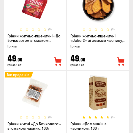
(0)
(0)
Грінки житньо-пшеничні «До
Грінки житньо-пшеничні
Бочкового» зі смаком
«JokerS» зі смаком часнику,
телятини та аджики, 75г
80 г
Грінки
Грінки
49
49
,00
,00
грн за 1 шт
грн за 1 шт
Топ продажів
(0)
(5)
Грінки житні «До Бочкового»
Грінки «Домашні» з
зі смаком часник, 100г
часником, 100 г