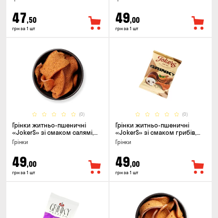
47
49
,50
,00
грн за 1 шт
грн за 1 шт
(0)
(0)
Грінки житньо-пшеничні
Грінки житньо-пшеничні
«JokerS» зі смаком салямі,
«JokerS» зі смаком грибів,
80г
80г
Грінки
Грінки
49
49
,00
,00
грн за 1 шт
грн за 1 шт