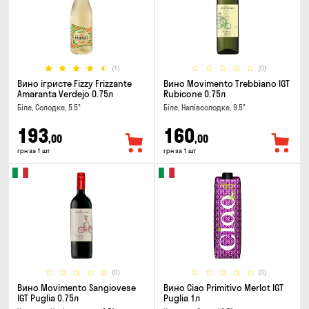
(1)
(0)
Вино ігристе Fizzy Frizzante
Вино Movimento Trebbiano IGT
Amaranta Verdejo 0.75л
Rubicone 0.75л
Біле, Солодке, 5.5°
Біле, Напівсолодке, 9.5°
193
160
,00
,00
грн за 1 шт
грн за 1 шт
(0)
(0)
Вино Movimento Sangiovese
Вино Ciao Primitivo Merlot IGT
IGT Puglia 0.75л
Puglia 1л