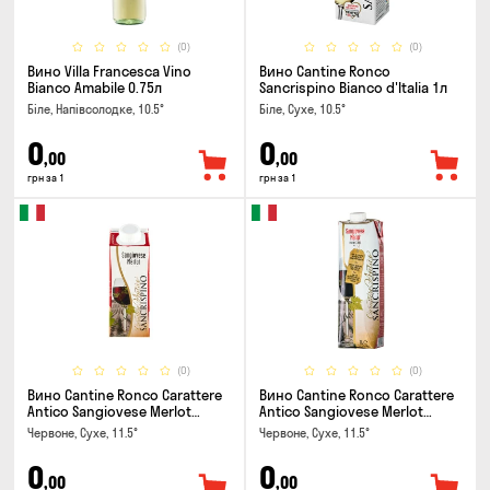
(0)
(0)
Вино Villa Francesca Vino
Вино Cantine Ronco
Bianco Amabile 0.75л
Sancrispino Bianco d'Italia 1л
Біле, Напівсолодке, 10.5°
Біле, Сухе, 10.5°
0
0
,00
,00
грн за 1
грн за 1
(0)
(0)
Вино Cantine Ronco Carattere
Вино Cantine Ronco Carattere
Antico Sangiovese Merlot
Antico Sangiovese Merlot
Rubicone IGT 0.25л
Rubicone IGT 1л
Червоне, Сухе, 11.5°
Червоне, Сухе, 11.5°
0
0
,00
,00