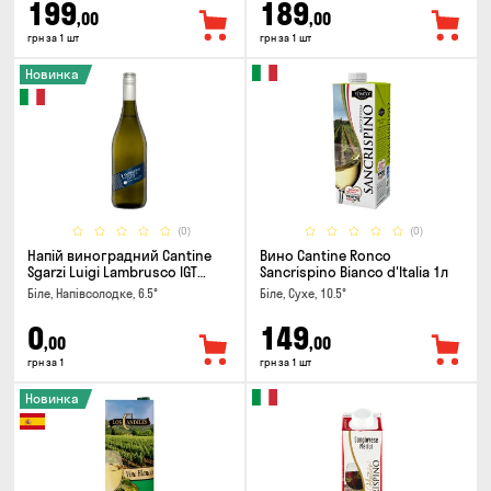
199
189
,00
,00
грн за 1 шт
грн за 1 шт
Новинка
(0)
(0)
Напій виноградний Cantine
Вино Cantine Ronco
Sgarzi Luigi Lambrusco IGT
Sancrispino Bianco d'Italia 1л
Emilia Bianca Frizziante 0.75л
Біле, Напівсолодке, 6.5°
Біле, Сухе, 10.5°
0
149
,00
,00
грн за 1
грн за 1 шт
Новинка