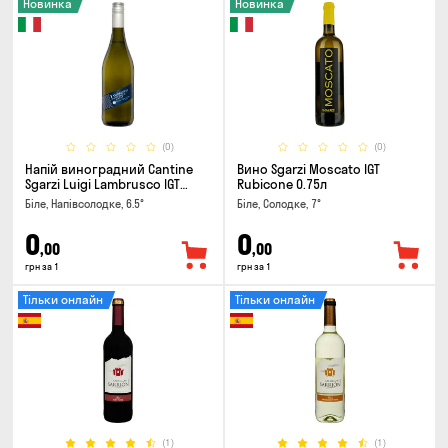
Новинка
Новинка
(0)
(0)
Напій виноградний Cantine
Вино Sgarzi Moscato IGT
Sgarzi Luigi Lambrusco IGT
Rubicone 0.75л
Emilia Bianca Frizziante 0.75л
Біле, Напівсолодке, 6.5°
Біле, Солодке, 7°
0
0
,00
,00
грн за 1
грн за 1
Тільки онлайн
Тільки онлайн
(1)
(1)