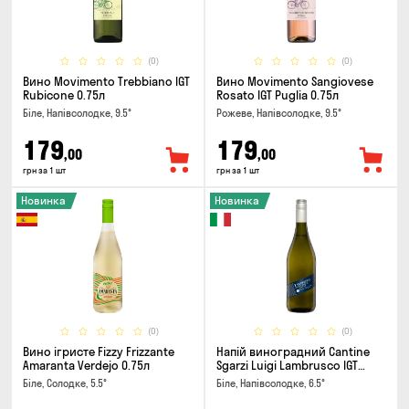
(0)
(0)
Вино Movimento Trebbiano IGT
Вино Movimento Sangiovese
Rubicone 0.75л
Rosato IGT Puglia 0.75л
Біле, Напівсолодке, 9.5°
Рожеве, Напівсолодке, 9.5°
179
179
,00
,00
грн за 1 шт
грн за 1 шт
Новинка
Новинка
(0)
(0)
Вино ігристе Fizzy Frizzante
Напій виноградний Cantine
Amaranta Verdejo 0.75л
Sgarzi Luigi Lambrusco IGT
Emilia Bianca Frizziante 0.75л
Біле, Солодке, 5.5°
Біле, Напівсолодке, 6.5°