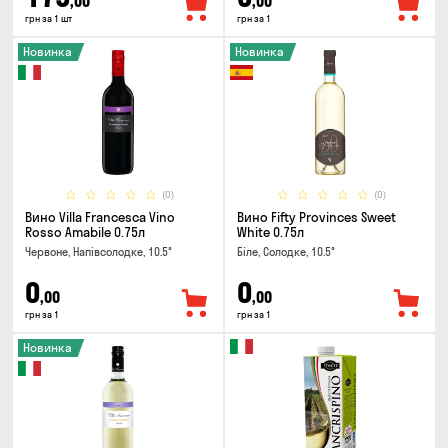
,00
,00
грн за 1 шт
грн за 1
Новинка
Новинка
(0)
(0)
Вино Villa Francesca Vino
Вино Fifty Provinces Sweet
Rosso Amabile 0.75л
White 0.75л
Червоне, Напівсолодке, 10.5°
Біле, Солодке, 10.5°
0
0
,00
,00
грн за 1
грн за 1
Новинка