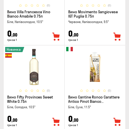
(0)
(0)
Вино Villa Francesca Vino
Вино Movimento Sangiovese
Bianco Amabile 0.75л
IGT Puglia 0.75л
Біле, Напівсолодке, 10.5°
Червоне, Напівсолодке, 9.5°
0
0
,00
,00
грн за 1
грн за 1
Новинка
(0)
(0)
Вино Fifty Provinces Sweet
Вино Cantine Ronco Carattere
White 0.75л
Antico Pinot Bianco
Chardonnay Rubicone IGT 0.25л
Біле, Солодке, 10.5°
Біле, Сухе, 11.5°
0
0
,00
,00
грн за 1
грн за 1