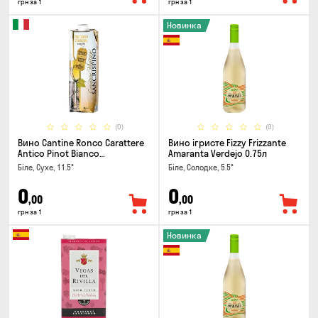
грн за 1
грн за 1
Новинка
(0)
(0)
Вино Cantine Ronco Carattere
Вино ігристе Fizzy Frizzante
Antico Pinot Bianco
Amaranta Verdejo 0.75л
Chardonnay Rubicone IGT 1л
Біле, Сухе, 11.5°
Біле, Солодке, 5.5°
0
0
,00
,00
грн за 1
грн за 1
Новинка