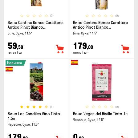
(0)
(0)
Вино Cantine Ronco Carattere
Вино Cantine Ronco Carattere
Antico Pinot Bianco
Antico Pinot Bianco
Chardonnay Rubicone IGT 0.25л
Chardonnay Rubicone IGT 1л
Біле, Сухе, 11.5°
Біле, Сухе, 11.5°
59
179
,50
,00
грн за 1 шт
грн за 1 шт
Новинка
(1)
(0)
Вино Los Candiles Vino Tinto
Вино Vegas del Rivilla Tinto 1л
1.5л
Червоне, Сухе, 12.5°
Червоне, Сухе, 11.5°
179
0