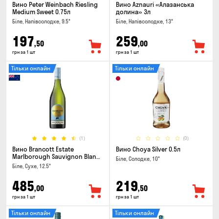
Вино Peter Weinbach Riesling
Вино Aznauri «Алазанська
Medium Sweet 0.75л
долина» 3л
Біле, Напівсолодке, 9.5°
Біле, Напівсолодке, 13°
197
259
,50
,00
грн за 1 шт
грн за 1 шт
Тільки онлайн
Тільки онлайн
(1)
(0)
Вино Brancott Estate
Вино Choya Silver 0.5л
Marlborough Sauvignon Blanc
Біле, Солодке, 10°
0.75л
Біле, Сухе, 12.5°
485
219
,00
,50
грн за 1 шт
грн за 1 шт
Тільки онлайн
Тільки онлайн