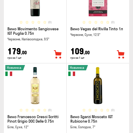
(0)
(0)
Вино Movimento Sangiovese
Вино Vegas del Rivilla Tinto 1л
IGT Puglia 0.75л
Червоне, Сухе, 12.5°
Червоне, Напівсолодке, 9.5°
179
109
,00
,00
грн за 1 шт
грн за 1 шт
Новинка
Новинка
(0)
(0)
Вино Francesco Cresci Scritti
Вино Sgarzi Moscato IGT
Pinot Grigio DOC Delle 0.75л
Rubicone 0.75л
Біле, Сухе, 12°
Біле, Солодке, 7°