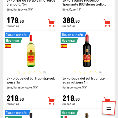
Вино Flor de Verao Vinho Verde
Вино ігристе Prosecco
Branco 0.75л
Spumante DOC Menestrello
0.75л
Біле, Напівсухе, 9.5°
Біле, Сухе, 11°
179
389
,50
,50
грн за 1 шт
грн за 1 шт
Тільки онлайн
Тільки онлайн
Новинка
Новинка
(0)
(0)
Вино Copa del Sol fruchtig-sub
Вино Copa del Sol fruchtig-
weiss 1л
süss rotwein 1л
Біле, Напівсолодке, 9.5°
Напівсолодке, 9.5°
219
219
,50
,50
грн за 1 шт
грн за 1 шт
Тільки онлайн
Новинка