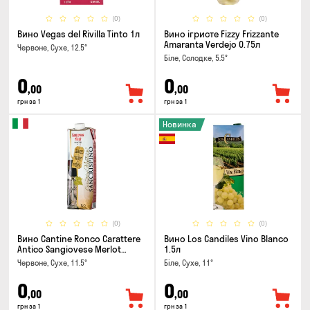
(0)
(0)
Вино Vegas del Rivilla Tinto 1л
Вино ігристе Fizzy Frizzante
Amaranta Verdejo 0.75л
Червоне, Сухе, 12.5°
Біле, Солодке, 5.5°
0
0
,00
,00
грн за 1
грн за 1
Новинка
(0)
(0)
Вино Cantine Ronco Carattere
Вино Los Candiles Vino Blanco
Antico Sangiovese Merlot
1.5л
Rubicone IGT 1л
Червоне, Сухе, 11.5°
Біле, Сухе, 11°
0
0
,00
,00
грн за 1
грн за 1