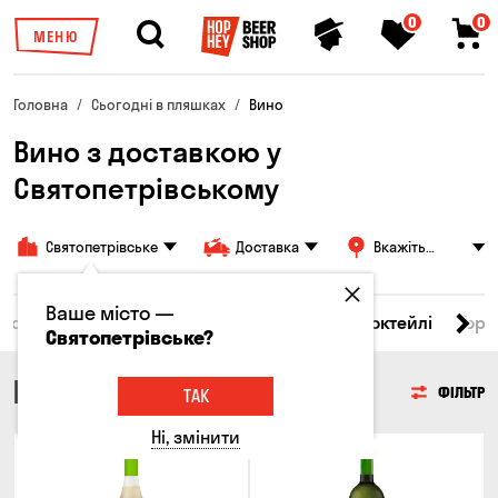
0
0
МЕНЮ
Головна
Сьогодні в пляшках
Вино
Вино з доставкою у
Святопетрівському
Святопетрівське
Доставка
Вкажіть
адресу
Ваше місто —
і товари
Пиво
Сидр
Вино
Віскі
Коктейлі
Горі
Святопетрівське?
ВИНО
ФІЛЬТР
ТАК
Ні, змінити