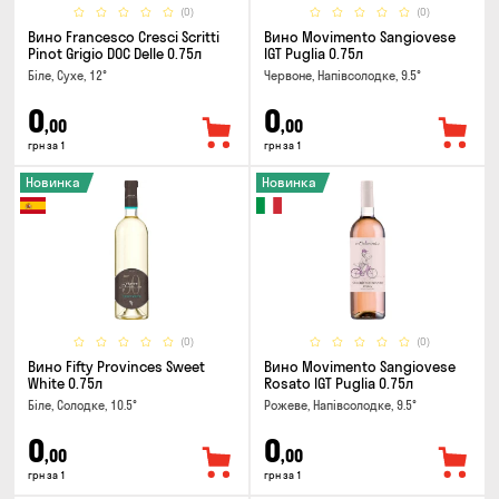
(0)
(0)
Вино Francesco Cresci Scritti
Вино Movimento Sangiovese
Pinot Grigio DOC Delle 0.75л
IGT Puglia 0.75л
Біле, Сухе, 12°
Червоне, Напівсолодке, 9.5°
0
0
,00
,00
грн за 1
грн за 1
Новинка
Новинка
(0)
(0)
Вино Fifty Provinces Sweet
Вино Movimento Sangiovese
White 0.75л
Rosato IGT Puglia 0.75л
Біле, Солодке, 10.5°
Рожеве, Напівсолодке, 9.5°
0
0
,00
,00
грн за 1
грн за 1