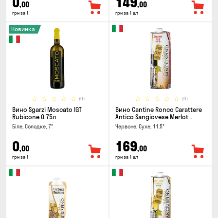
0
149
,00
,00
грн за 1
грн за 1 шт
Новинка
(0)
(0)
Вино Sgarzi Moscato IGT
Вино Cantine Ronco Carattere
Rubicone 0.75л
Antico Sangiovese Merlot
Rubicone IGT 1л
Біле, Солодке, 7°
Червоне, Сухе, 11.5°
0
169
,00
,00
грн за 1
грн за 1 шт