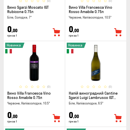
(0)
(0)
Вино Sgarzi Moscato IGT
Вино Villa Francesca Vino
Rubicone 0.75л
Rosso Amabile 0.75л
Біле, Солодке, 7°
Червоне, Напівсолодке, 10.5°
0
0
,00
,00
грн за 1
грн за 1
Новинка
Новинка
(0)
(0)
Вино Villa Francesca Vino
Напій виноградний Cantine
Rosso Amabile 0.75л
Sgarzi Luigi Lambrusco IGT
Emilia Bianca Frizziante 0.75л
Червоне, Напівсолодке, 10.5°
Біле, Напівсолодке, 6.5°
0
0
,00
,00
грн за 1
грн за 1