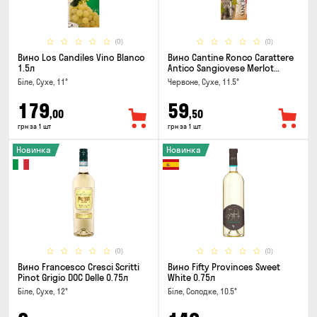
(0)
(0)
Вино Los Candiles Vino Blanco
Вино Cantine Ronco Carattere
1.5л
Antico Sangiovese Merlot
Rubicone IGT 0.25л
Біле, Сухе, 11°
Червоне, Сухе, 11.5°
179
59
,00
,50
грн за 1 шт
грн за 1 шт
Новинка
Новинка
(0)
(0)
Вино Francesco Cresci Scritti
Вино Fifty Provinces Sweet
Pinot Grigio DOC Delle 0.75л
White 0.75л
Біле, Сухе, 12°
Біле, Солодке, 10.5°