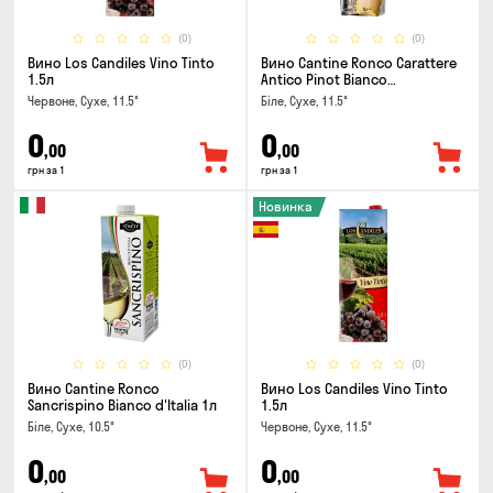
(0)
(0)
Вино Los Candiles Vino Tinto
Вино Cantine Ronco Carattere
1.5л
Antico Pinot Bianco
Chardonnay Rubicone IGT 1л
Червоне, Сухе, 11.5°
Біле, Сухе, 11.5°
0
0
,00
,00
грн за 1
грн за 1
Новинка
(0)
(0)
Вино Cantine Ronco
Вино Los Candiles Vino Tinto
Sancrispino Bianco d'Italia 1л
1.5л
Біле, Сухе, 10.5°
Червоне, Сухе, 11.5°
0
0
,00
,00