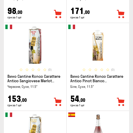
98
171
,00
,00
грн за 1 шт
грн за 1 шт
(0)
(0)
Вино Cantine Ronco Carattere
Вино Cantine Ronco Carattere
Antico Sangiovese Merlot
Antico Pinot Bianco
Rubicone IGT 1л
Chardonnay Rubicone IGT 0.25л
Червоне, Сухе, 11.5°
Біле, Сухе, 11.5°
153
54
,00
,00
грн за 1 шт
грн за 1 шт