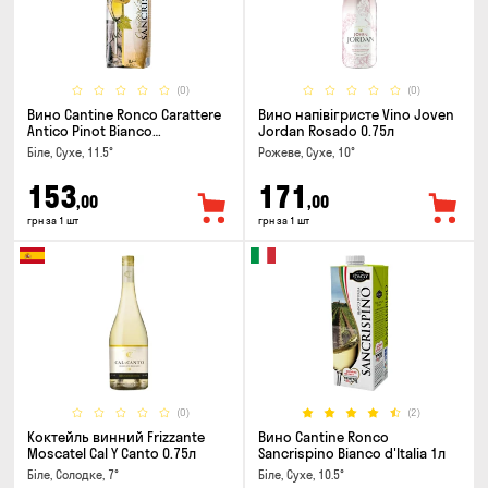
(0)
(0)
Вино Cantine Ronco Carattere
Вино напівігристе Vino Joven
Antico Pinot Bianco
Jordan Rosado 0.75л
Chardonnay Rubicone IGT 1л
Біле, Сухе, 11.5°
Рожеве, Сухе, 10°
153
171
,00
,00
грн за 1 шт
грн за 1 шт
(0)
(2)
Коктейль винний Frizzante
Вино Cantine Ronco
Moscatel Cal Y Canto 0.75л
Sancrispino Bianco d'Italia 1л
Біле, Солодке, 7°
Біле, Сухе, 10.5°