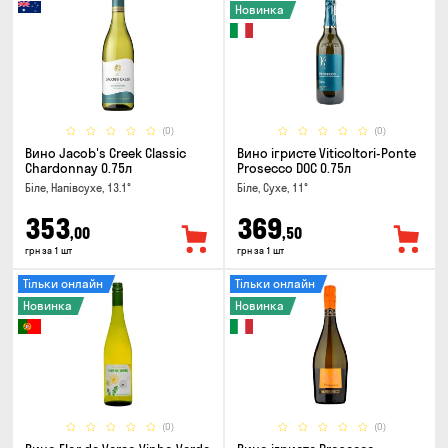
Новинка
(0)
(0)
Вино Jacob's Creek Classic
Вино ігристе Viticoltori-Ponte
Chardonnay 0.75л
Prosecco DOC 0.75л
Біле, Напівсухе, 13.1°
Біле, Сухе, 11°
353
369
,00
,50
грн за 1 шт
грн за 1 шт
Тільки онлайн
Тільки онлайн
Новинка
Новинка
(0)
(0)