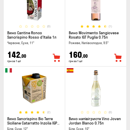
(0)
(1)
Вино Cantine Ronco
Вино Movimento Sangiovese
Sancrispino Rosso d'Italia 1л
Rosato IGT Puglia 0.75л
Червоне, Сухе, 11°
Рожеве, Напівсолодке, 9.5°
142
160
,00
,00
грн за 1 шт
грн за 1 шт
(2)
(0)
Вино Sancrispino Bio Terre
Вино напівігристе Vino Joven
Siciliane Catarratto Inzolia IGP
Jordan Blanco 0.75л
0.5л
Біле, Сухе, 12°
Біле, Сухе, 10°