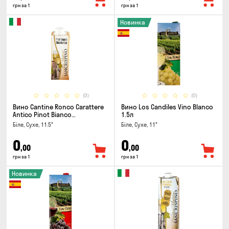
грн за 1
грн за 1
Новинка
(0)
(0)
Вино Cantine Ronco Carattere
Вино Los Candiles Vino Blanco
Antico Pinot Bianco
1.5л
Chardonnay Rubicone IGT 0.25л
Біле, Сухе, 11.5°
Біле, Сухе, 11°
0
0
,00
,00
грн за 1
грн за 1
Новинка