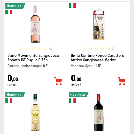
Новинка
(0)
(0)
Вино Movimento Sangiovese
Вино Cantine Ronco Carattere
Rosato IGT Puglia 0.75л
Antico Sangiovese Merlot
Rubicone IGT 0.25л
Рожеве, Напівсолодке, 9.5°
Червоне, Сухе, 11.5°
0
0
,00
,00
грн за 1
грн за 1
Новинка
Новинка