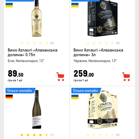
(0)
(0)
Вино Aznauri «Алазанська
Вино Aznauri «Алазанська
долина» 0.75л
долина» 3л
Біле, Напівсолодке, 13°
Червоне, Напівсолодке, 13°
89
259
,50
,00
грн за 1 шт
грн за 1 шт
Тільки онлайн
Тільки онлайн
(1)
(0)