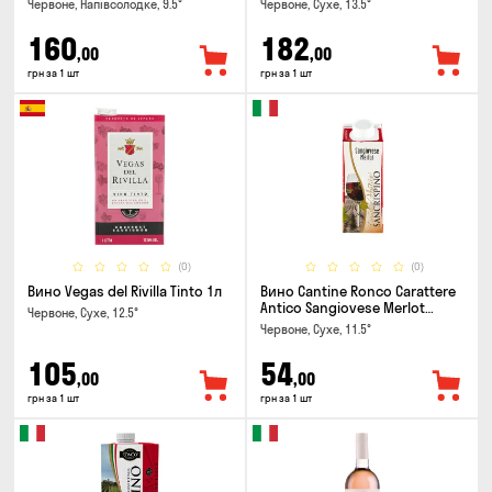
Червоне, Напівсолодке, 9.5°
Червоне, Сухе, 13.5°
160
182
,00
,00
грн за 1 шт
грн за 1 шт
(0)
(0)
Вино Vegas del Rivilla Tinto 1л
Вино Cantine Ronco Carattere
Antico Sangiovese Merlot
Червоне, Сухе, 12.5°
Rubicone IGT 0.25л
Червоне, Сухе, 11.5°
105
54
,00
,00
грн за 1 шт
грн за 1 шт