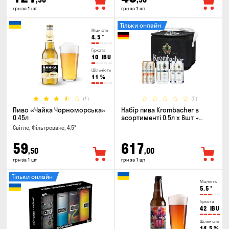
грн за 1 шт
грн за 1 шт
Тільки онлайн
Міцність
4.5
°
Гіркота
10
IBU
Щільність
11
%
(1)
(0)
Пиво «Чайка Чорноморська»
Набір пива Krombacher в
0.45л
асортименті 0.5л х 6шт +
термосумка
Світле, Фільтроване, 4.5°
59
617
,50
,00
грн за 1 шт
грн за 1 шт
Тільки онлайн
Міцність
5.5
°
Гіркота
42
IBU
Щільність
14.5
%