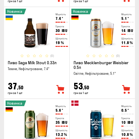
грн за 1 шт
грн за 1 шт
Новинка
Новинка
Міцність
Міцність
7.4
°
5.1
°
Гіркота
Гіркота
30
IBU
14
IBU
Щільність
Щільність
19
%
11.8
%
(0)
(0)
Пиво Saga Milk Stout 0.33л
Пиво Mecklenburger Weisbier
0.5л
Темне, Нефільтроване, 7.4°
Світле, Нефільтроване, 5.1°
37
53
,50
,50
грн за 1 шт
грн за 1 шт
Новинка
Міцність
Міцність
5.6
°
0.5
°
Гіркота
Гіркота
35
IBU
10
IBU
Щільність
Щільність
13.2
%
10.8
%