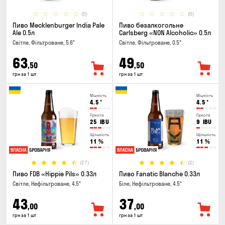
(0)
(0)
Пиво Mecklenburger India Pale
Пиво безалкогольне
Ale 0.5л
Carlsberg «NON Alcoholic» 0.5л
Світле, Фільтроване, 5.6°
Світле, Фільтроване, 0.5°
63
49
,50
,50
грн за 1 шт
грн за 1 шт
Міцність
Міцність
4.5
°
4.5
°
Гіркота
Гіркота
25
IBU
9
IBU
Щільність
Щільність
11
%
11
%
(27)
(2)
Пиво FDB «Hippie Pils» 0.33л
Пиво Fanatic Blanche 0.33л
Світле, Нефільтроване, 4.5°
Біле, Нефільтроване, 4.5°
43
37
,00
,00
грн за 1 шт
грн за 1 шт