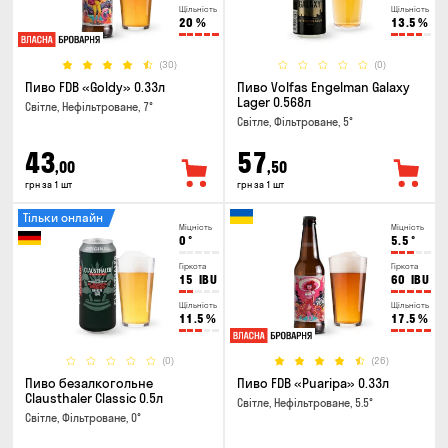
Щільність
Щільність
20
%
13.5
%
(30)
(0)
Пиво FDB «Goldy» 0.33л
Пиво Volfas Engelman Galaxy
Lager 0.568л
Світле, Нефільтроване, 7°
Світле, Фільтроване, 5°
43
57
,00
,50
грн за 1 шт
грн за 1 шт
Тільки онлайн
Міцність
Міцність
0
°
5.5
°
Гіркота
Гіркота
15
IBU
60
IBU
Щільність
Щільність
11.5
%
17.5
%
(0)
(26)
Пиво безалкогольне
Пиво FDB «Puaripa» 0.33л
Clausthaler Classic 0.5л
Світле, Нефільтроване, 5.5°
Світле, Фільтроване, 0°