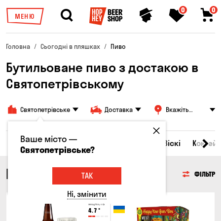
0
0
МЕНЮ
Головна
Сьогодні в пляшках
Пиво
Бутильоване пиво з достакою в
Святопетрівському
Святопетрівське
Доставка
Вкажіть
адресу
Ваше місто —
Всі товари
Пиво
Сидр
Вино
Віскі
Коктейл
Святопетрівське?
ПИВО
ФІЛЬТР
ТАК
Ні, змінити
Тільки онлайн
Міцність
4.7
°