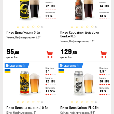
Гіркота
Гіркота
72
IBU
14
IBU
Щільність
Щільність
21
%
13
%
(0)
(0)
Пиво Ципа Чорна 0.5л
Пиво Kapuziner Weissbier
Dunkel 0.5л
Темне, Нефільтроване, 7.9°
Темне, Нефільтроване, 5.1°
95
129
,00
,50
грн за 1 шт
грн за 1 шт
Тільки онлайн
Тільки онлайн
Міцність
Міцність
5
°
5.5
°
Гіркота
Гіркота
12
IBU
36
IBU
Щільність
Щільність
11.5
%
13
%
(0)
(0)
Пиво Ципа на пшениці 0.5л
Пиво Ципа Квітка IPL 0.5л
Біле, Нефільтроване, 5°
Світле, Нефільтроване, 5.5°