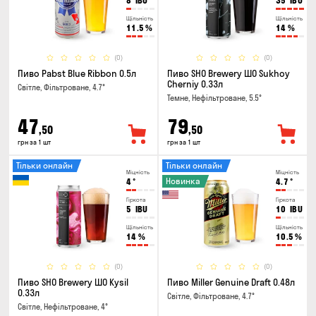
8
IBU
35
IBU
Щільність
Щільність
11.5
%
14
%
(0)
(0)
Пиво Pabst Blue Ribbon 0.5л
Пиво SHO Brewery ШО Sukhoy
Cherniy 0.33л
Світле, Фільтроване, 4.7°
Темне, Нефільтроване, 5.5°
47
79
,50
,50
грн за 1 шт
грн за 1 шт
Тільки онлайн
Тільки онлайн
Міцність
Міцність
Новинка
4
°
4.7
°
Гіркота
Гіркота
5
IBU
10
IBU
Щільність
Щільність
14
%
10.5
%
(0)
(0)
Пиво SHO Brewery ШО Kysil
Пиво Miller Genuine Draft 0.48л
0.33л
Світле, Фільтроване, 4.7°
Світле, Нефільтроване, 4°