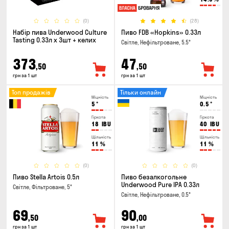
(0)
(28)
Набір пива Underwood Culture
Пиво FDB «Hopkins» 0.33л
Tasting 0.33л x 3шт + келих
Світле, Нефільтроване, 5.5°
373
47
,50
,50
грн за 1 шт
грн за 1 шт
Топ продажів
Тільки онлайн
Міцність
Міцність
5
°
0.5
°
Гіркота
Гіркота
18
IBU
40
IBU
Щільність
Щільність
11
%
11
%
(0)
(0)
Пиво Stella Artois 0.5л
Пиво безалкогольне
Underwood Pure IPA 0.33л
Світле, Фільтроване, 5°
Світле, Нефільтроване, 0.5°
69
90
,50
,00
грн за 1 шт
грн за 1 шт