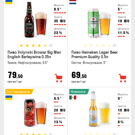
Міцність
Міцність
8.5
°
5
°
Гіркота
Гіркота
35
IBU
19
IBU
Щільність
Щільність
23
%
11.5
%
(3)
(0)
Пиво Volynski Browar Big Man
Пиво Heineken Lager Beer
English Barleywine 0.35л
Premium Quality 0.5л
Темне, Нефільтроване, 8.5°
Світле, Фільтроване, 5°
79
69
,50
,50
грн за 1 шт
грн за 1 шт
Топ продажів
Новинка
Міцність
Міцність
4.5
°
0
°
Гіркота
Гіркота
20
IBU
10
IBU
Щільність
Щільність
13
%
6
%
(5)
(0)