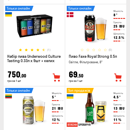
Тільки онлайн
Тільки онлайн
Міцність
8
°
Гіркота
25
IBU
Щільність
12.5
%
(1)
(0)
Набір пива Underwood Culture
Пиво Faxe Royal Strong 0.5л
Tasting 0.33л x 9шт + келих
Світле, Фільтроване, 8°
750
69
,00
,50
грн за 1 шт
грн за 1 шт
Тільки онлайн
Топ продажів
Міцність
Міцність
5
°
4.5
°
Гіркота
Гіркота
21
IBU
13
IBU
Щільність
Щільність
12
%
11
%