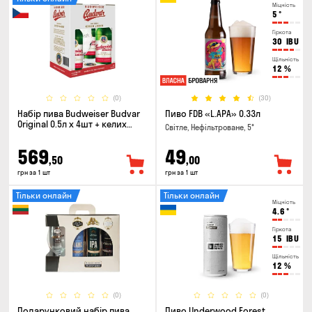
Міцність
5
°
Гіркота
30
IBU
Щільність
12
%
(0)
(30)
Набір пива Budweiser Budvar
Пиво FDB «L.APA» 0.33л
Original 0.5л х 4шт + келих
Світле, Нефільтроване, 5°
0.33л
569
49
,50
,00
грн за 1 шт
грн за 1 шт
Тільки онлайн
Тільки онлайн
Міцність
4.6
°
Гіркота
15
IBU
Щільність
12
%
(0)
(0)
Подарунковий набір пива
Пиво Underwood Forest