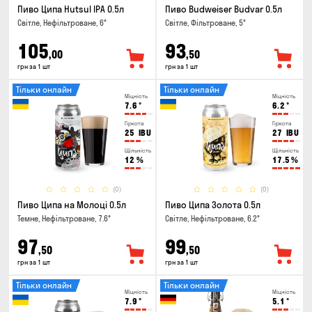
Пиво Ципа Hutsul IPA 0.5л
Пиво Budweiser Budvar 0.5л
Світле, Нефільтроване, 6°
Світле, Фільтроване, 5°
105
93
,00
,50
грн за 1 шт
грн за 1 шт
Тільки онлайн
Тільки онлайн
Міцність
Міцність
7.6
°
6.2
°
Гіркота
Гіркота
25
IBU
27
IBU
Щільність
Щільність
12
%
17.5
%
(0)
(0)
Пиво Ципа на Молоці 0.5л
Пиво Ципа Золота 0.5л
Темне, Нефільтроване, 7.6°
Світле, Нефільтроване, 6.2°
97
99
,50
,50
грн за 1 шт
грн за 1 шт
Тільки онлайн
Тільки онлайн
Міцність
Міцність
7.9
°
5.1
°