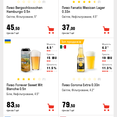
(0)
(2)
Пиво Bergschlosschen
Пиво Fanatic Mexican Lager
Hamburgo 0.5л
0.33л
Світле, Фільтроване, 5°
Світле, Нефільтроване, 4.5°
45
37
,50
,00
грн за 1 шт
грн за 1 шт
Топ продажів
Міцність
Міцність
4.5
°
4.2
°
Гіркота
Гіркота
15
IBU
19
IBU
Щільність
Щільність
11.5
%
11.3
%
(1)
(0)
Пиво Forever Sweet Wit
Пиво Corona Extra 0.33л
Blanche 0.5л
Світле, Фільтроване, 4.2°
Біле, Нефільтроване, 4.5°
83
79
,50
,50
грн за 1 шт
грн за 1 шт