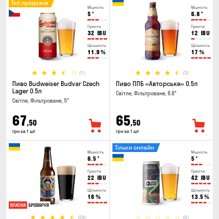
Топ продажів
Міцність
Міцність
5
°
6.8
°
Гіркота
Гіркота
32
IBU
12
IBU
Щільність
Щільність
11.9
%
17
%
(1)
(3)
Пиво Budweiser Budvar Czech
Пиво ППБ «Авторське» 0.5л
Lager 0.5л
Світле, Фільтроване, 6.8°
Світле, Фільтроване, 5°
67
65
,50
,50
грн за 1 шт
грн за 1 шт
Тільки онлайн
Міцність
Міцність
6.5
°
5
°
Гіркота
Гіркота
22
IBU
42
IBU
Щільність
Щільність
18
%
13.5
%
(26)
(0)