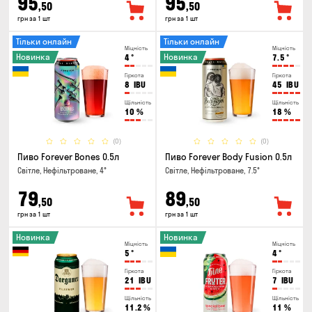
95
95
,50
,50
грн за 1 шт
грн за 1 шт
Тільки онлайн
Тільки онлайн
Міцність
Міцність
Новинка
Новинка
4
°
7.5
°
Гіркота
Гіркота
8
IBU
45
IBU
Щільність
Щільність
10
%
18
%
(0)
(0)
Пиво Forever Bones 0.5л
Пиво Forever Body Fusion 0.5л
Світле, Нефільтроване, 4°
Світле, Нефільтроване, 7.5°
79
89
,50
,50
грн за 1 шт
грн за 1 шт
Новинка
Новинка
Міцність
Міцність
5
°
4
°
Гіркота
Гіркота
21
IBU
7
IBU
Щільність
Щільність
11.2
%
11
%