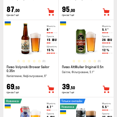
87
95
,00
,00
грн за 1 шт
грн за 1 шт
Міцність
Міцність
6
°
5.1
°
Гіркота
Гіркота
15
IBU
26
IBU
Щільність
Щільність
15
%
12
%
(0)
(0)
Пиво Volynski Browar Sailor
Пиво AltMuller Original 0.5л
0.35л
Світле, Фільтроване, 5.1°
Напівтемне, Нефільтроване, 6°
69
39
,50
,50
грн за 1 шт
грн за 1 шт
Новинка
Тільки онлайн
Міцність
Міцність
Новинка
4.7
°
5.5
°
Гіркота
Гіркота