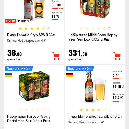
Гіркота
35
IBU
Щільність
12
%
(1)
(0)
Пиво Fanatic Cryo APA 0.33л
Набір пива Mikki Brew Happy
New Year Box 0.33л x 6шт
Світле, Нефільтроване, 4.7°
36
331
,00
,50
грн за 1 шт
грн за 1 шт
Тільки онлайн
Тільки онлайн
Міцність
5.4
°
Гіркота
25
IBU
Щільність
12.3
%
(0)
(2)
Набір пива Forever Merry
Пиво Monchshof Landbier 0.5л
Christmas Box 0.5л x 6шт
Світле, Фільтроване, 5.4°