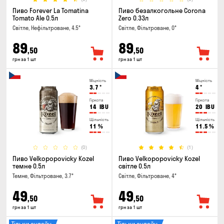
Пиво Forever La Tomatina
Пиво безалкогольне Corona
Tomato Ale 0.5л
Zero 0.33л
Світле, Нефільтроване, 4.5°
Світле, Фільтроване, 0°
89
89
,50
,50
грн за 1 шт
грн за 1 шт
Міцність
Міцність
3.7
°
4
°
Гіркота
Гіркота
14
IBU
20
IBU
Щільність
Щільність
11
%
11.5
%
(0)
(1)
Пиво Velkopopovicky Kozel
Пиво Velkopopovicky Kozel
темне 0.5л
світле 0.5л
Темне, Фільтроване, 3.7°
Світле, Фільтроване, 4°
49
49
,50
,50
грн за 1 шт
грн за 1 шт
Тільки онлайн
Тільки онлайн