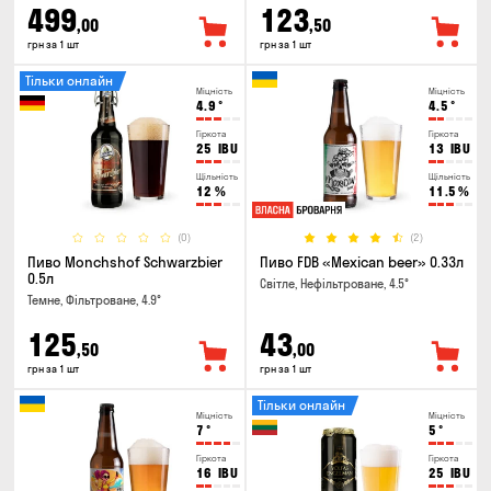
499
123
,00
,50
грн за 1 шт
грн за 1 шт
Тільки онлайн
Міцність
Міцність
4.9
°
4.5
°
Гіркота
Гіркота
25
IBU
13
IBU
Щільність
Щільність
12
%
11.5
%
(0)
(2)
Пиво Monchshof Schwarzbier
Пиво FDB «Mexican beer» 0.33л
0.5л
Світле, Нефільтроване, 4.5°
Темне, Фільтроване, 4.9°
125
43
,50
,00
грн за 1 шт
грн за 1 шт
Тільки онлайн
Міцність
Міцність
7
°
5
°
Гіркота
Гіркота
16
IBU
25
IBU