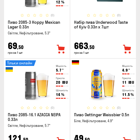
12
%
(0)
(0)
Пиво 2085-3 Hoppy Mexican
Набір пива Underwood Taste
Lager 0.33л
of Kyiv 0.33л x 7шт
Світле, Нефільтроване, 5.3°
69
663
,50
,50
грн за 1 шт
грн за 1 шт
Тільки онлайн
Міцність
Міцність
5.7
°
4.9
°
Гіркота
Гіркота
20
IBU
11
IBU
Щільність
Щільність
14
%
11.5
%
(0)
(0)
Пиво 2085-16.1 AZACCA NEIPA
Пиво Oettinger Weissbier 0.5л
0.33л
Біле, Нефільтроване, 4.9°
Світле, Нефільтроване, 5.7°
121
49
,50
,50