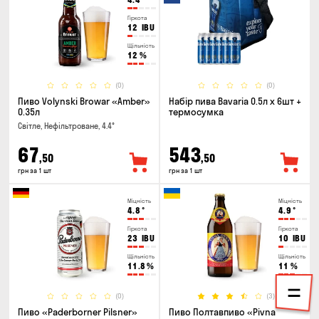
Гіркота
12
IBU
Щільність
12
%
(0)
(0)
Пиво Volynski Browar «Amber»
Набір пива Bavaria 0.5л х 6шт +
0.35л
термосумка
Світле, Нефільтроване, 4.4°
67
543
,50
,50
грн за 1 шт
грн за 1 шт
Міцність
Міцність
4.8
°
4.9
°
Гіркота
Гіркота
23
IBU
10
IBU
Щільність
Щільність
11.8
%
11
%
(0)
(3)
Пиво «Paderborner Pilsner»
Пиво Полтавпиво «Pivna