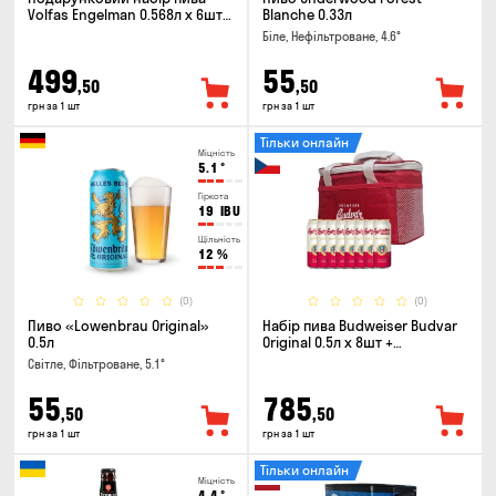
Volfas Engelman 0.568л x 6шт +
Blanche 0.33л
келих 0.568л
Біле, Нефільтроване, 4.6°
499
55
,50
,50
грн за 1 шт
грн за 1 шт
Тільки онлайн
Міцність
5.1
°
Гіркота
19
IBU
Щільність
12
%
(0)
(0)
Пиво «Lowenbrau Original»
Набір пива Budweiser Budvar
0.5л
Original 0.5л х 8шт +
термосумка
Світле, Фільтроване, 5.1°
55
785
,50
,50
грн за 1 шт
грн за 1 шт
Тільки онлайн
Міцність
4.4
°