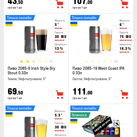
43
107
,50
,00
грн за 1 шт
грн за 1 шт
Тільки онлайн
Тільки онлайн
Міцність
Міцність
5
°
6
°
Гіркота
Гіркота
30
IBU
75
IBU
Щільність
Щільність
13
%
14.3
%
(1)
(0)
Пиво 2085-6 Irish Style Dry
Пиво 2085-19 West Coast IPA
Stout 0.33л
0.33л
Темне, Нефільтроване, 5°
Світле, Нефільтроване, 6°
69
111
,50
,00
грн за 1 шт
грн за 1 шт
Тільки онлайн
Тільки онлайн
Міцність
Новинка
5.3
°
Гіркота
30
IBU
Щільність