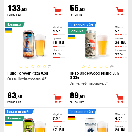
133
55
,50
,50
грн за 1 шт
грн за 1 шт
Новинка
Тільки онлайн
Міцність
Міцність
Новинка
4.5
°
5
°
Гіркота
Гіркота
15
IBU
20
IBU
Щільність
Щільність
11
%
12
%
(0)
(0)
Пиво Forever Pizza 0.5л
Пиво Underwood Rising Sun
0.33л
Світле, Нефільтроване, 4.5°
Світле, Нефільтроване, 5°
83
89
,50
,50
грн за 1 шт
грн за 1 шт
Тільки онлайн
Тільки онлайн
Міцність
Міцність
Новинка
7.5
°
4.5
°
Гіркота
Гіркота
17
IBU
20
IBU