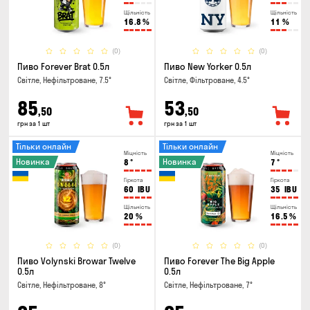
Щільність
Щільність
16.8
%
11
%
(0)
(0)
Пиво Forever Brat 0.5л
Пиво New Yorker 0.5л
Світле, Нефільтроване, 7.5°
Світле, Фільтроване, 4.5°
85
53
,50
,50
грн за 1 шт
грн за 1 шт
Тільки онлайн
Тільки онлайн
Міцність
Міцність
Новинка
Новинка
8
°
7
°
Гіркота
Гіркота
60
IBU
35
IBU
Щільність
Щільність
20
%
16.5
%
(0)
(0)
Пиво Volynski Browar Twelve
Пиво Forever The Big Apple
0.5л
0.5л
Світле, Нефільтроване, 8°
Світле, Нефільтроване, 7°