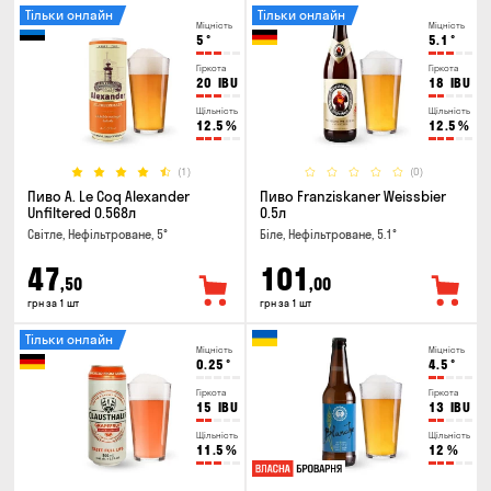
Тільки онлайн
Тільки онлайн
Міцність
Міцність
5
°
5.1
°
Гіркота
Гіркота
20
IBU
18
IBU
Щільність
Щільність
12.5
%
12.5
%
(1)
(0)
Пиво A. Le Coq Alexander
Пиво Franziskaner Weissbier
Unfiltered 0.568л
0.5л
Світле, Нефільтроване, 5°
Біле, Нефільтроване, 5.1°
47
101
,50
,00
грн за 1 шт
грн за 1 шт
Тільки онлайн
Міцність
Міцність
0.25
°
4.5
°
Гіркота
Гіркота
15
IBU
13
IBU
Щільність
Щільність
11.5
%
12
%