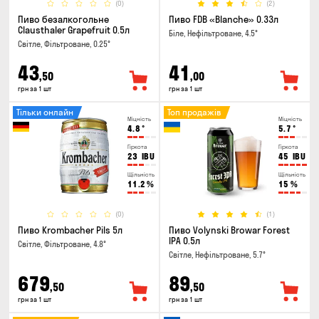
(0)
(2)
Пиво безалкогольне
Пиво FDB «Blanche» 0.33л
Clausthaler Grapefruit 0.5л
Біле, Нефільтроване, 4.5°
Світле, Фільтроване, 0.25°
43
41
,50
,00
грн за 1 шт
грн за 1 шт
Тільки онлайн
Топ продажів
Міцність
Міцність
4.8
°
5.7
°
Гіркота
Гіркота
23
IBU
45
IBU
Щільність
Щільність
11.2
%
15
%
(0)
(1)
Пиво Krombacher Pils 5л
Пиво Volynski Browar Forest
IPA 0.5л
Світле, Фільтроване, 4.8°
Світле, Нефільтроване, 5.7°
679
89
,50
,50
грн за 1 шт
грн за 1 шт