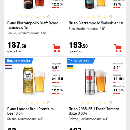
Щільність
Щільність
12.2
%
12
%
(0)
(0)
Пиво Bistrampolio Craft Dvaro
Пиво Bistrampolio Weissbier 1л
Tamsusis 1л
Біле, Нефільтроване, 4.6°
Темне, Нефільтроване, 5.5°
187
193
,50
,50
грн за 1 шт
грн за 1 шт
Тільки онлайн
Тільки онлайн
Міцність
Міцність
4.9
°
4.4
°
Гіркота
Гіркота
21
IBU
12
IBU
Щільність
Щільність
12.2
%
11.5
%
(0)
(0)
Пиво Lander Brau Premium
Пиво 2085-25.1 Fresh Tomato
Beer 0.5л
Goze 0.33л
Світле, Фільтроване, 4.9°
Світле, Нефільтроване, 4.4°