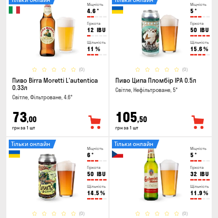
Міцність
Міцність
4.6
°
5
°
Гіркота
Гіркота
12
IBU
50
IBU
Щільність
Щільність
11
%
15.6
%
(0)
(0)
Пиво Birra Moretti L'autentica
Пиво Ципа Пломбір IPA 0.5л
0.33л
Світле, Нефільтроване, 5°
Світле, Фільтроване, 4.6°
73
105
,00
,50
грн за 1 шт
грн за 1 шт
Тільки онлайн
Тільки онлайн
Міцність
Міцність
6
°
5
°
Гіркота
Гіркота
50
IBU
32
IBU
Щільність
Щільність
14.5
%
11.9
%
(0)
(0)