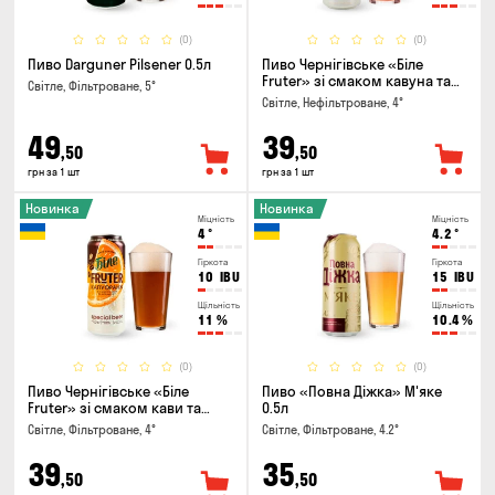
(0)
(0)
Пиво Darguner Pilsener 0.5л
Пиво Чернігівське «Біле
Fruter» зі смаком кавуна та
Світле, Фільтроване, 5°
м'яти 0.5л
Світле, Нефільтроване, 4°
49
39
,50
,50
грн за 1 шт
грн за 1 шт
Новинка
Новинка
Міцність
Міцність
4
°
4.2
°
Гіркота
Гіркота
10
IBU
15
IBU
Щільність
Щільність
11
%
10.4
%
(0)
(0)
Пиво Чернігівське «Біле
Пиво «Повна Діжка» М'яке
Fruter» зі смаком кави та
0.5л
апельсину 0.5л
Світле, Фільтроване, 4°
Світле, Фільтроване, 4.2°
39
35
,50
,50