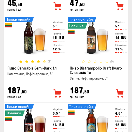
45
47
,50
,50
грн за 1 шт
грн за 1 шт
Тільки онлайн
Тільки онлайн
Міцність
Міцність
Новинка
5
°
5
°
Гіркота
Гіркота
15
IBU
14
IBU
Щільність
Щільність
12
%
11
%
(3)
(0)
Пиво Cannabis Semi-Dark 1л
Пиво Bistrampolio Craft Dvaro
Sviesusis 1л
Напівтемне, Нефільтроване, 5°
Світле, Нефільтроване, 5°
187
187
,50
,50
грн за 1 шт
грн за 1 шт
Тільки онлайн
Тільки онлайн
Міцність
Міцність
Новинка
5.5
°
4.6
°
Гіркота
Гіркота
16
IBU
12
IBU