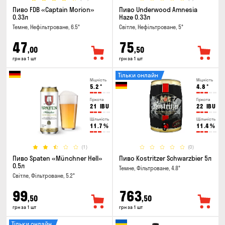
Пиво FDB «Captain Morion»
Пиво Underwood Amnesia
0.33л
Haze 0.33л
Темне, Нефільтроване, 6.5°
Світле, Нефільтроване, 5°
47
75
,00
,50
грн за 1 шт
грн за 1 шт
Тільки онлайн
Міцність
Міцність
5.2
°
4.8
°
Гіркота
Гіркота
21
IBU
22
IBU
Щільність
Щільність
11.7
%
11.4
%
(1)
(0)
Пиво Spaten «Münchner Hell»
Пиво Kostritzer Schwarzbier 5л
0.5л
Темне, Фільтроване, 4.8°
Світле, Фільтроване, 5.2°
99
763
,50
,50
грн за 1 шт
грн за 1 шт
Тільки онлайн