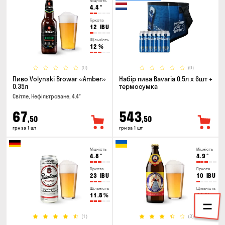
Міцність
4.4
°
Гіркота
12
IBU
Щільність
12
%
(0)
(0)
Пиво Volynski Browar «Amber»
Набір пива Bavaria 0.5л х 6шт +
0.35л
термосумка
Світле, Нефільтроване, 4.4°
67
543
,50
,50
грн за 1 шт
грн за 1 шт
Міцність
Міцність
4.8
°
4.9
°
Гіркота
Гіркота
23
IBU
10
IBU
Щільність
Щільність
11.8
%
11
%
(1)
(3)