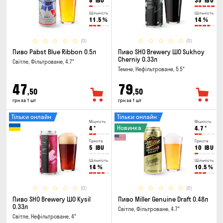
8
IBU
35
IBU
Щільність
Щільність
11.5
%
14
%
(0)
(0)
Пиво Pabst Blue Ribbon 0.5л
Пиво SHO Brewery ШО Sukhoy
Cherniy 0.33л
Світле, Фільтроване, 4.7°
Темне, Нефільтроване, 5.5°
47
79
,50
,50
грн за 1 шт
грн за 1 шт
Тільки онлайн
Тільки онлайн
Міцність
Міцність
Новинка
4
°
4.7
°
Гіркота
Гіркота
5
IBU
10
IBU
Щільність
Щільність
14
%
10.5
%
(0)
(0)
Пиво SHO Brewery ШО Kysil
Пиво Miller Genuine Draft 0.48л
0.33л
Світле, Фільтроване, 4.7°
Світле, Нефільтроване, 4°