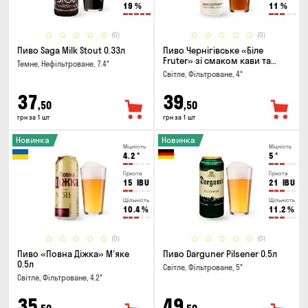
19
%
11
%
(0)
(0)
Пиво Saga Milk Stout 0.33л
Пиво Чернігівське «Біле
Fruter» зі смаком кави та
Темне, Нефільтроване, 7.4°
апельсину 0.5л
Світле, Фільтроване, 4°
37
39
,50
,50
грн за 1 шт
грн за 1 шт
Новинка
Новинка
Міцність
Міцність
4.2
°
5
°
Гіркота
Гіркота
15
IBU
21
IBU
Щільність
Щільність
10.4
%
11.2
%
(0)
(0)
Пиво «Повна Діжка» М'яке
Пиво Darguner Pilsener 0.5л
0.5л
Світле, Фільтроване, 5°
Світле, Фільтроване, 4.2°
35
49