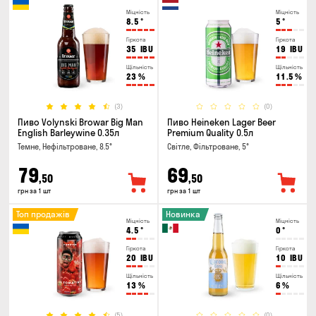
Міцність
Міцність
8.5
°
5
°
Гіркота
Гіркота
35
IBU
19
IBU
Щільність
Щільність
23
%
11.5
%
(3)
(0)
Пиво Volynski Browar Big Man
Пиво Heineken Lager Beer
English Barleywine 0.35л
Premium Quality 0.5л
Темне, Нефільтроване, 8.5°
Світле, Фільтроване, 5°
79
69
,50
,50
грн за 1 шт
грн за 1 шт
Топ продажів
Новинка
Міцність
Міцність
4.5
°
0
°
Гіркота
Гіркота
20
IBU
10
IBU
Щільність
Щільність
13
%
6
%
(5)
(0)