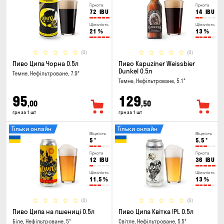
Гіркота
Гіркота
72
IBU
14
IBU
Щільність
Щільність
21
%
13
%
(0)
(0)
Пиво Ципа Чорна 0.5л
Пиво Kapuziner Weissbier
Dunkel 0.5л
Темне, Нефільтроване, 7.9°
Темне, Нефільтроване, 5.1°
95
129
,00
,50
грн за 1 шт
грн за 1 шт
Тільки онлайн
Тільки онлайн
Міцність
Міцність
5
°
5.5
°
Гіркота
Гіркота
12
IBU
36
IBU
Щільність
Щільність
11.5
%
13
%
(0)
(0)
Пиво Ципа на пшениці 0.5л
Пиво Ципа Квітка IPL 0.5л
Біле, Нефільтроване, 5°
Світле, Нефільтроване, 5.5°