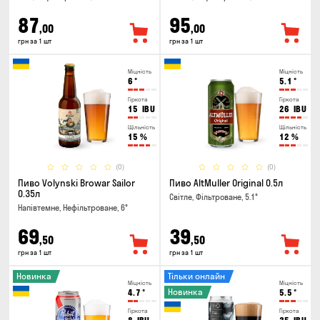
87
95
,00
,00
грн за 1 шт
грн за 1 шт
Міцність
Міцність
6
°
5.1
°
Гіркота
Гіркота
15
IBU
26
IBU
Щільність
Щільність
15
%
12
%
(0)
(0)
Пиво Volynski Browar Sailor
Пиво AltMuller Original 0.5л
0.35л
Світле, Фільтроване, 5.1°
Напівтемне, Нефільтроване, 6°
69
39
,50
,50
грн за 1 шт
грн за 1 шт
Новинка
Тільки онлайн
Міцність
Міцність
Новинка
4.7
°
5.5
°
Гіркота
Гіркота