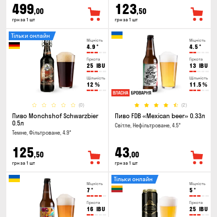
499
123
,00
,50
грн за 1 шт
грн за 1 шт
Тільки онлайн
Міцність
Міцність
4.9
°
4.5
°
Гіркота
Гіркота
25
IBU
13
IBU
Щільність
Щільність
12
%
11.5
%
(0)
(2)
Пиво Monchshof Schwarzbier
Пиво FDB «Mexican beer» 0.33л
0.5л
Світле, Нефільтроване, 4.5°
Темне, Фільтроване, 4.9°
125
43
,50
,00
грн за 1 шт
грн за 1 шт
Тільки онлайн
Міцність
Міцність
7
°
5
°
Гіркота
Гіркота
16
IBU
25
IBU