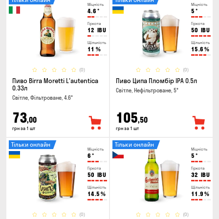
Міцність
Міцність
4.6
°
5
°
Гіркота
Гіркота
12
IBU
50
IBU
Щільність
Щільність
11
%
15.6
%
(0)
(0)
Пиво Birra Moretti L'autentica
Пиво Ципа Пломбір IPA 0.5л
0.33л
Світле, Нефільтроване, 5°
Світле, Фільтроване, 4.6°
73
105
,00
,50
грн за 1 шт
грн за 1 шт
Тільки онлайн
Тільки онлайн
Міцність
Міцність
6
°
5
°
Гіркота
Гіркота
50
IBU
32
IBU
Щільність
Щільність
14.5
%
11.9
%
(0)
(0)