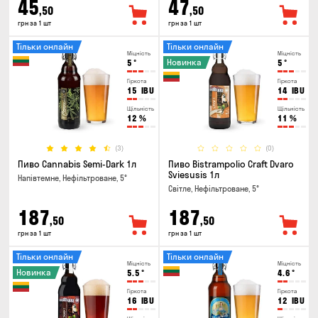
45
47
,50
,50
грн за 1 шт
грн за 1 шт
Тільки онлайн
Тільки онлайн
Міцність
Міцність
Новинка
5
°
5
°
Гіркота
Гіркота
15
IBU
14
IBU
Щільність
Щільність
12
%
11
%
(3)
(0)
Пиво Cannabis Semi-Dark 1л
Пиво Bistrampolio Craft Dvaro
Sviesusis 1л
Напівтемне, Нефільтроване, 5°
Світле, Нефільтроване, 5°
187
187
,50
,50
грн за 1 шт
грн за 1 шт
Тільки онлайн
Тільки онлайн
Міцність
Міцність
Новинка
5.5
°
4.6
°
Гіркота
Гіркота
16
IBU
12
IBU