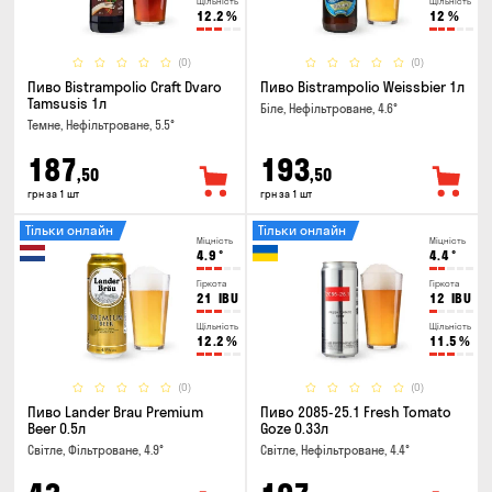
Щільність
Щільність
12.2
%
12
%
(0)
(0)
Пиво Bistrampolio Craft Dvaro
Пиво Bistrampolio Weissbier 1л
Tamsusis 1л
Біле, Нефільтроване, 4.6°
Темне, Нефільтроване, 5.5°
187
193
,50
,50
грн за 1 шт
грн за 1 шт
Тільки онлайн
Тільки онлайн
Міцність
Міцність
4.9
°
4.4
°
Гіркота
Гіркота
21
IBU
12
IBU
Щільність
Щільність
12.2
%
11.5
%
(0)
(0)
Пиво Lander Brau Premium
Пиво 2085-25.1 Fresh Tomato
Beer 0.5л
Goze 0.33л
Світле, Фільтроване, 4.9°
Світле, Нефільтроване, 4.4°