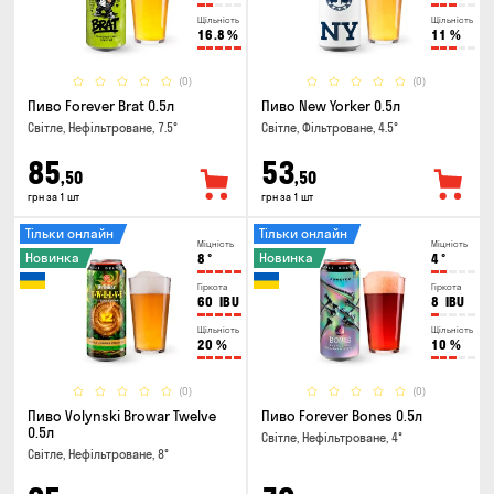
Щільність
Щільність
16.8
%
11
%
(0)
(0)
Пиво Forever Brat 0.5л
Пиво New Yorker 0.5л
Світле, Нефільтроване, 7.5°
Світле, Фільтроване, 4.5°
85
53
,50
,50
грн за 1 шт
грн за 1 шт
Тільки онлайн
Тільки онлайн
Міцність
Міцність
Новинка
Новинка
8
°
4
°
Гіркота
Гіркота
60
IBU
8
IBU
Щільність
Щільність
20
%
10
%
(0)
(0)
Пиво Volynski Browar Twelve
Пиво Forever Bones 0.5л
0.5л
Світле, Нефільтроване, 4°
Світле, Нефільтроване, 8°