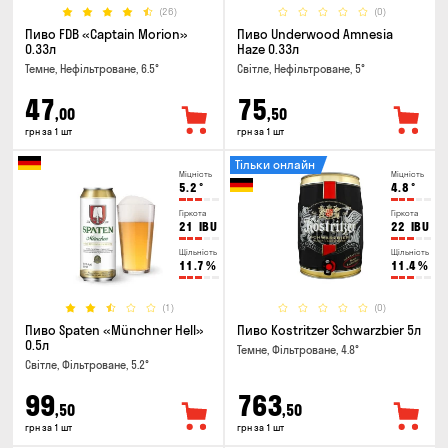
(26)
(0)
Пиво FDB «Captain Morion»
Пиво Underwood Amnesia
0.33л
Haze 0.33л
Темне, Нефільтроване, 6.5°
Світле, Нефільтроване, 5°
47
75
,00
,50
грн за 1 шт
грн за 1 шт
Тільки онлайн
Міцність
Міцність
5.2
°
4.8
°
Гіркота
Гіркота
21
IBU
22
IBU
Щільність
Щільність
11.7
%
11.4
%
(1)
(0)
Пиво Spaten «Münchner Hell»
Пиво Kostritzer Schwarzbier 5л
0.5л
Темне, Фільтроване, 4.8°
Світле, Фільтроване, 5.2°
99
763
,50
,50
грн за 1 шт
грн за 1 шт