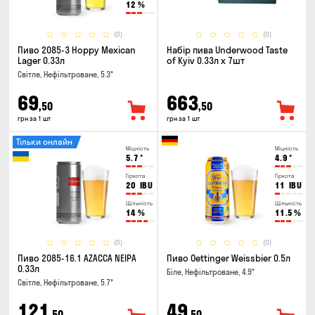
12
%
(0)
(0)
Пиво 2085-3 Hoppy Mexican
Набір пива Underwood Taste
Lager 0.33л
of Kyiv 0.33л x 7шт
Світле, Нефільтроване, 5.3°
69
663
,50
,50
грн за 1 шт
грн за 1 шт
Тільки онлайн
Міцність
Міцність
5.7
°
4.9
°
Гіркота
Гіркота
20
IBU
11
IBU
Щільність
Щільність
14
%
11.5
%
(0)
(0)
Пиво 2085-16.1 AZACCA NEIPA
Пиво Oettinger Weissbier 0.5л
0.33л
Біле, Нефільтроване, 4.9°
Світле, Нефільтроване, 5.7°
121
49
,50
,50