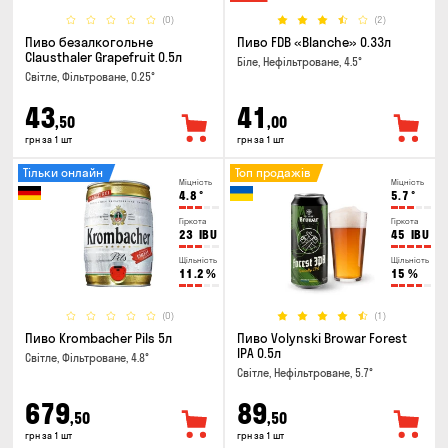
(0)
(2)
Пиво безалкогольне
Пиво FDB «Blanche» 0.33л
Clausthaler Grapefruit 0.5л
Біле, Нефільтроване, 4.5°
Світле, Фільтроване, 0.25°
43
41
,50
,00
грн за 1 шт
грн за 1 шт
Тільки онлайн
Топ продажів
Міцність
Міцність
4.8
°
5.7
°
Гіркота
Гіркота
23
IBU
45
IBU
Щільність
Щільність
11.2
%
15
%
(0)
(1)
Пиво Krombacher Pils 5л
Пиво Volynski Browar Forest
IPA 0.5л
Світле, Фільтроване, 4.8°
Світле, Нефільтроване, 5.7°
679
89
,50
,50
грн за 1 шт
грн за 1 шт