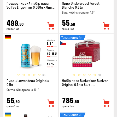
Подарунковий набір пива
Пиво Underwood Forest
Volfas Engelman 0.568л x 6шт +
Blanche 0.33л
келих 0.568л
Біле, Нефільтроване, 4.6°
499
55
,50
,50
грн за 1 шт
грн за 1 шт
Тільки онлайн
Міцність
5.1
°
Гіркота
19
IBU
Щільність
12
%
(0)
(0)
Пиво «Lowenbrau Original»
Набір пива Budweiser Budvar
0.5л
Original 0.5л х 8шт +
термосумка
Світле, Фільтроване, 5.1°
55
785
,50
,50
грн за 1 шт
грн за 1 шт
Тільки онлайн