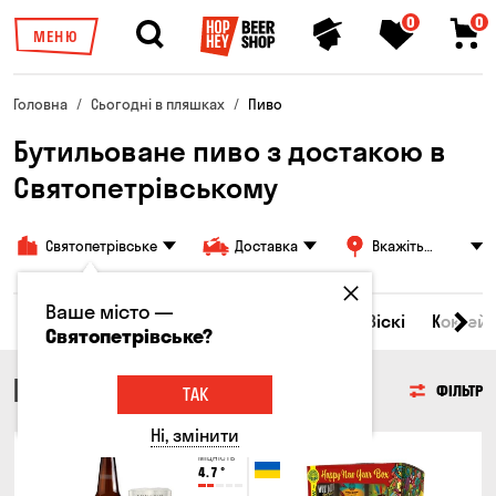
0
0
МЕНЮ
Головна
Сьогодні в пляшках
Пиво
Бутильоване пиво з достакою в
Святопетрівському
Святопетрівське
Доставка
Вкажіть
адресу
Ваше місто —
Всі товари
Пиво
Сидр
Вино
Віскі
Коктейл
Святопетрівське?
ПИВО
ФІЛЬТР
ТАК
Ні, змінити
Тільки онлайн
Міцність
4.7
°