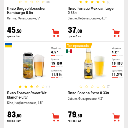
(0)
(2)
Пиво Bergschlosschen
Пиво Fanatic Mexican Lager
Hamburgo 0.5л
0.33л
Світле, Фільтроване, 5°
Світле, Нефільтроване, 4.5°
45
37
,50
,00
грн за 1 шт
грн за 1 шт
Топ продажів
Міцність
Міцність
4.5
°
4.2
°
Гіркота
Гіркота
15
IBU
19
IBU
Щільність
Щільність
11.5
%
11.3
%
(1)
(0)
Пиво Forever Sweet Wit
Пиво Corona Extra 0.33л
Blanche 0.5л
Світле, Фільтроване, 4.2°
Біле, Нефільтроване, 4.5°
83
79
,50
,50
грн за 1 шт
грн за 1 шт