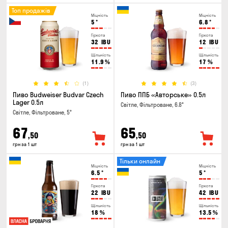
Топ продажів
Міцність
Міцність
5
°
6.8
°
Гіркота
Гіркота
32
IBU
12
IBU
Щільність
Щільність
11.9
%
17
%
(1)
(3)
Пиво Budweiser Budvar Czech
Пиво ППБ «Авторське» 0.5л
Lager 0.5л
Світле, Фільтроване, 6.8°
Світле, Фільтроване, 5°
67
65
,50
,50
грн за 1 шт
грн за 1 шт
Тільки онлайн
Міцність
Міцність
6.5
°
5
°
Гіркота
Гіркота
22
IBU
42
IBU
Щільність
Щільність
18
%
13.5
%