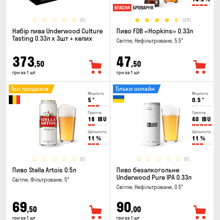
(0)
(28)
Набір пива Underwood Culture
Пиво FDB «Hopkins» 0.33л
Tasting 0.33л x 3шт + келих
Світле, Нефільтроване, 5.5°
373
47
,50
,50
грн за 1 шт
грн за 1 шт
Топ продажів
Тільки онлайн
Міцність
Міцність
5
°
0.5
°
Гіркота
Гіркота
18
IBU
40
IBU
Щільність
Щільність
11
%
11
%
(0)
(0)
Пиво Stella Artois 0.5л
Пиво безалкогольне
Underwood Pure IPA 0.33л
Світле, Фільтроване, 5°
Світле, Нефільтроване, 0.5°
69
90
,50
,00
грн за 1 шт
грн за 1 шт