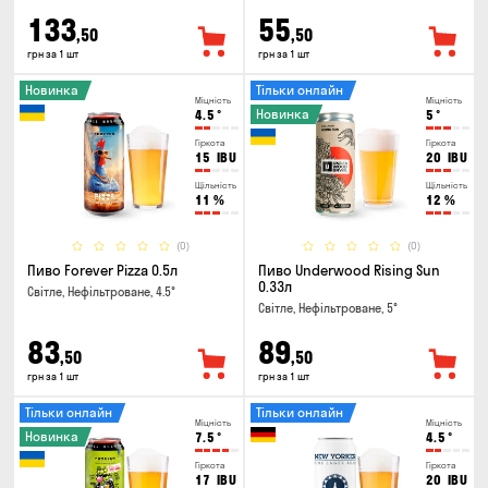
133
55
,50
,50
грн за 1 шт
грн за 1 шт
Новинка
Тільки онлайн
Міцність
Міцність
Новинка
4.5
°
5
°
Гіркота
Гіркота
15
IBU
20
IBU
Щільність
Щільність
11
%
12
%
(0)
(0)
Пиво Forever Pizza 0.5л
Пиво Underwood Rising Sun
0.33л
Світле, Нефільтроване, 4.5°
Світле, Нефільтроване, 5°
83
89
,50
,50
грн за 1 шт
грн за 1 шт
Тільки онлайн
Тільки онлайн
Міцність
Міцність
Новинка
7.5
°
4.5
°
Гіркота
Гіркота
17
IBU
20
IBU