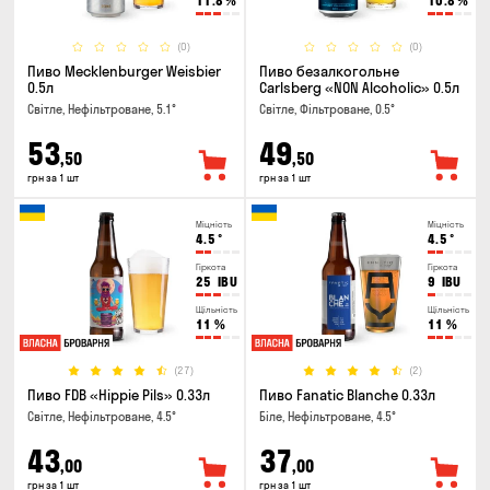
11.8
%
10.8
%
(0)
(0)
Пиво Mecklenburger Weisbier
Пиво безалкогольне
0.5л
Carlsberg «NON Alcoholic» 0.5л
Світле, Нефільтроване, 5.1°
Світле, Фільтроване, 0.5°
53
49
,50
,50
грн за 1 шт
грн за 1 шт
Міцність
Міцність
4.5
°
4.5
°
Гіркота
Гіркота
25
IBU
9
IBU
Щільність
Щільність
11
%
11
%
(27)
(2)
Пиво FDB «Hippie Pils» 0.33л
Пиво Fanatic Blanche 0.33л
Світле, Нефільтроване, 4.5°
Біле, Нефільтроване, 4.5°
43
37
,00
,00
грн за 1 шт
грн за 1 шт