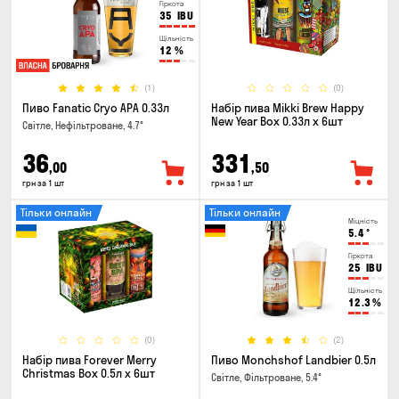
Гіркота
35
IBU
Щільність
12
%
(1)
(0)
Пиво Fanatic Cryo APA 0.33л
Набір пива Mikki Brew Happy
New Year Box 0.33л x 6шт
Світле, Нефільтроване, 4.7°
36
331
,00
,50
грн за 1 шт
грн за 1 шт
Тільки онлайн
Тільки онлайн
Міцність
5.4
°
Гіркота
25
IBU
Щільність
12.3
%
(0)
(2)
Набір пива Forever Merry
Пиво Monchshof Landbier 0.5л
Christmas Box 0.5л x 6шт
Світле, Фільтроване, 5.4°