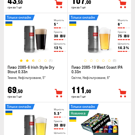
43
107
,50
,00
грн за 1 шт
грн за 1 шт
Тільки онлайн
Тільки онлайн
Міцність
Міцність
5
°
6
°
Гіркота
Гіркота
30
IBU
75
IBU
Щільність
Щільність
13
%
14.3
%
(1)
(0)
Пиво 2085-6 Irish Style Dry
Пиво 2085-19 West Coast IPA
Stout 0.33л
0.33л
Темне, Нефільтроване, 5°
Світле, Нефільтроване, 6°
69
111
,50
,00
грн за 1 шт
грн за 1 шт
Тільки онлайн
Тільки онлайн
Міцність
Новинка
5.3
°
Гіркота
30
IBU
Щільність