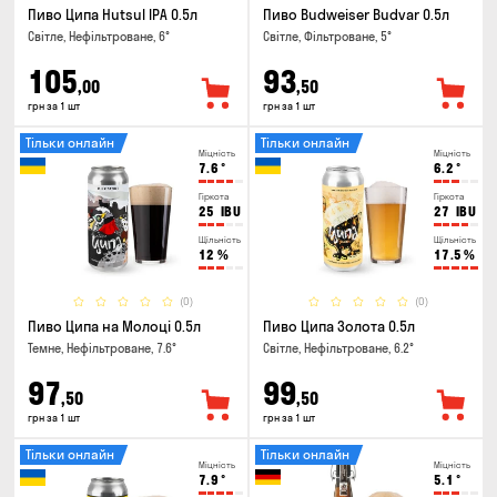
Пиво Ципа Hutsul IPA 0.5л
Пиво Budweiser Budvar 0.5л
Світле, Нефільтроване, 6°
Світле, Фільтроване, 5°
105
93
,00
,50
грн за 1 шт
грн за 1 шт
Тільки онлайн
Тільки онлайн
Міцність
Міцність
7.6
°
6.2
°
Гіркота
Гіркота
25
IBU
27
IBU
Щільність
Щільність
12
%
17.5
%
(0)
(0)
Пиво Ципа на Молоці 0.5л
Пиво Ципа Золота 0.5л
Темне, Нефільтроване, 7.6°
Світле, Нефільтроване, 6.2°
97
99
,50
,50
грн за 1 шт
грн за 1 шт
Тільки онлайн
Тільки онлайн
Міцність
Міцність
7.9
°
5.1
°