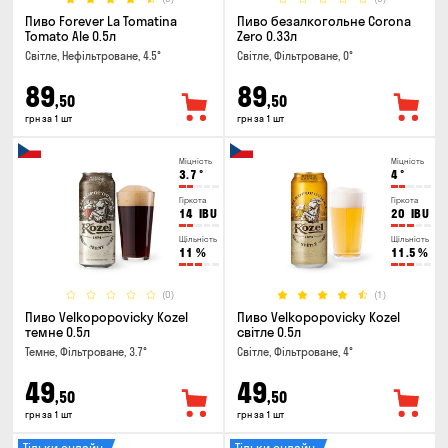
Пиво Forever La Tomatina
Пиво безалкогольне Corona
Tomato Ale 0.5л
Zero 0.33л
Світле, Нефільтроване, 4.5°
Світле, Фільтроване, 0°
89
89
,50
,50
грн за 1 шт
грн за 1 шт
Міцність
Міцність
3.7
°
4
°
Гіркота
Гіркота
14
IBU
20
IBU
Щільність
Щільність
11
%
11.5
%
(0)
(1)
Пиво Velkopopovicky Kozel
Пиво Velkopopovicky Kozel
темне 0.5л
світле 0.5л
Темне, Фільтроване, 3.7°
Світле, Фільтроване, 4°
49
49
,50
,50
грн за 1 шт
грн за 1 шт
Тільки онлайн
Тільки онлайн