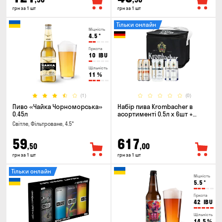
грн за 1 шт
грн за 1 шт
Тільки онлайн
Міцність
4.5
°
Гіркота
10
IBU
Щільність
11
%
(1)
(0)
Пиво «Чайка Чорноморська»
Набір пива Krombacher в
0.45л
асортименті 0.5л х 6шт +
термосумка
Світле, Фільтроване, 4.5°
59
617
,50
,00
грн за 1 шт
грн за 1 шт
Тільки онлайн
Міцність
5.5
°
Гіркота
42
IBU
Щільність
14.5
%