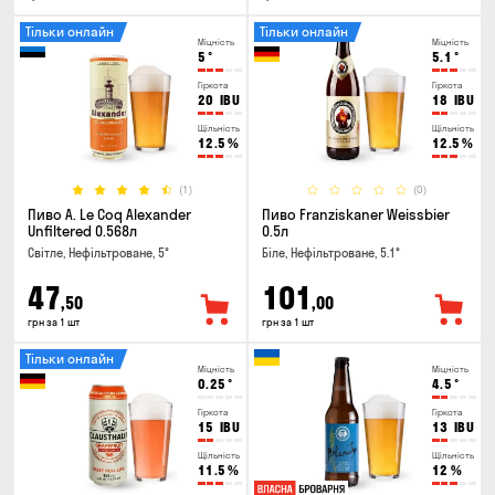
Тільки онлайн
Тільки онлайн
Міцність
Міцність
5
°
5.1
°
Гіркота
Гіркота
20
IBU
18
IBU
Щільність
Щільність
12.5
%
12.5
%
(1)
(0)
Пиво A. Le Coq Alexander
Пиво Franziskaner Weissbier
Unfiltered 0.568л
0.5л
Світле, Нефільтроване, 5°
Біле, Нефільтроване, 5.1°
47
101
,50
,00
грн за 1 шт
грн за 1 шт
Тільки онлайн
Міцність
Міцність
0.25
°
4.5
°
Гіркота
Гіркота
15
IBU
13
IBU
Щільність
Щільність
11.5
%
12
%