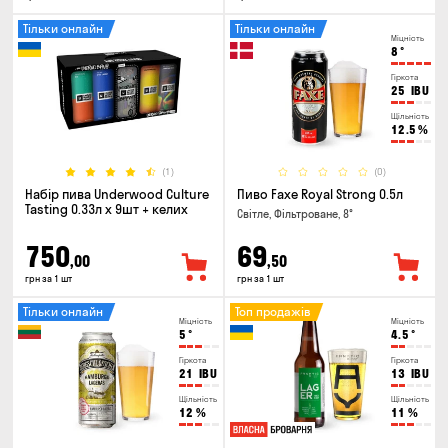
Тільки онлайн
Тільки онлайн
Міцність
8
°
Гіркота
25
IBU
Щільність
12.5
%
(1)
(0)
Набір пива Underwood Culture
Пиво Faxe Royal Strong 0.5л
Tasting 0.33л x 9шт + келих
Світле, Фільтроване, 8°
750
69
,00
,50
грн за 1 шт
грн за 1 шт
Тільки онлайн
Топ продажів
Міцність
Міцність
5
°
4.5
°
Гіркота
Гіркота
21
IBU
13
IBU
Щільність
Щільність
12
%
11
%