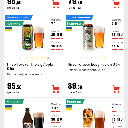
95
79
,50
,50
грн за 1 шт
грн за 1 шт
Тільки онлайн
Тільки онлайн
Міцність
Міцність
Новинка
Новинка
7
°
7.5
°
Гіркота
Гіркота
35
IBU
45
IBU
Щільність
Щільність
16.5
%
18
%
(0)
(0)
Пиво Forever The Big Apple
Пиво Forever Body Fusion 0.5л
0.5л
Світле, Нефільтроване, 7.5°
Світле, Нефільтроване, 7°
95
89
,50
,50
грн за 1 шт
грн за 1 шт
Новинка
Новинка
Міцність
Міцність
7.4
°
4
°
Гіркота
Гіркота
30
IBU
10
IBU
Щільність
Щільність