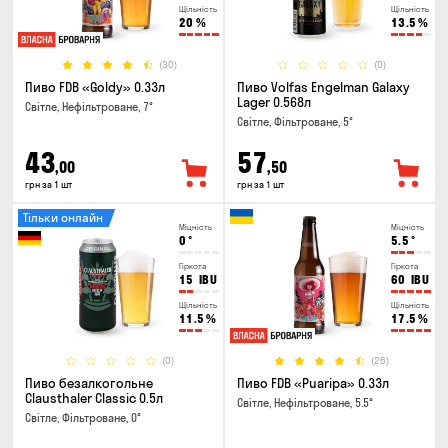
Щільність
Щільність
20
%
13.5
%
(30)
(0)
Пиво FDB «Goldy» 0.33л
Пиво Volfas Engelman Galaxy
Lager 0.568л
Світле, Нефільтроване, 7°
Світле, Фільтроване, 5°
43
57
,00
,50
грн за 1 шт
грн за 1 шт
Тільки онлайн
Міцність
Міцність
0
°
5.5
°
Гіркота
Гіркота
15
IBU
60
IBU
Щільність
Щільність
11.5
%
17.5
%
(0)
(26)
Пиво безалкогольне
Пиво FDB «Puaripa» 0.33л
Clausthaler Classic 0.5л
Світле, Нефільтроване, 5.5°
Світле, Фільтроване, 0°