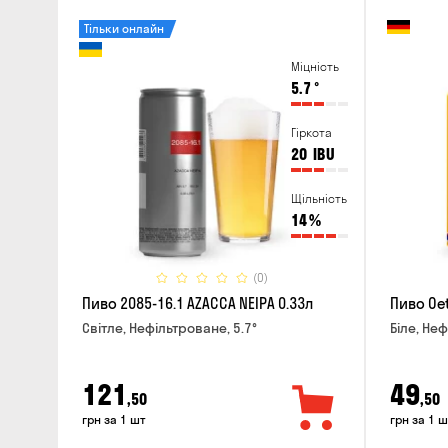
Тільки онлайн
Міцність
5.7
°
Гіркота
20
IBU
Щільність
14
%
(0)
Пиво 2085-16.1 AZACCA NEIPA 0.33л
Пиво Oet
Світле, Нефільтроване, 5.7°
Біле, Неф
121
49
,50
,50
грн за 1 шт
грн за 1 ш