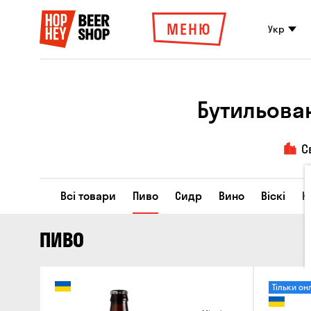
МЕНЮ
Укр
Бутильова
С
Всі товари
Пиво
Сидр
Вино
Віскі
К
ПИВО
Тільки он