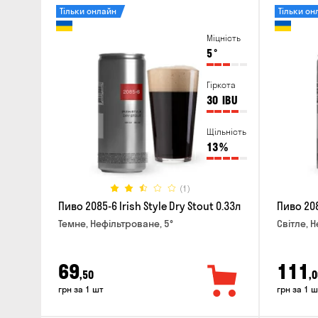
Тільки онлайн
Тільки он
Міцність
5
°
Гіркота
30
IBU
Щільність
13
%
(1)
Пиво 2085-6 Irish Style Dry Stout 0.33л
Пиво 208
Темне, Нефільтроване, 5°
Світле, 
69
111
,50
,0
грн за 1 шт
грн за 1 ш