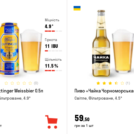
Міцність
4.9
°
Гіркота
11
IBU
Щільність
11.5
%
(0)
(1)
tinger Weissbier 0.5л
Пиво «Чайка Чорноморська»
ільтроване, 4.9°
Світле, Фільтроване, 4.5°
59
,50
т
грн за 1 шт