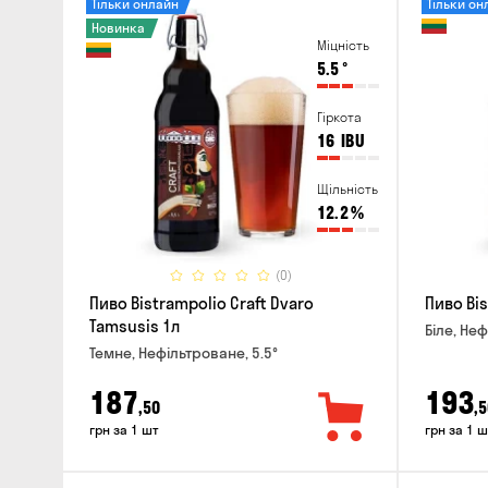
Тільки онлайн
Тільки он
Новинка
Міцність
5.5
°
Гіркота
16
IBU
Щільність
12.2
%
(0)
Пиво Bistrampolio Craft Dvaro
Пиво Bis
Tamsusis 1л
Біле, Неф
Темне, Нефільтроване, 5.5°
187
193
,50
,5
грн за 1 шт
грн за 1 ш