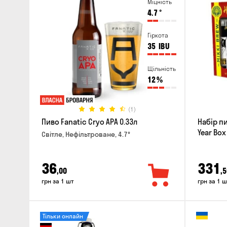
Міцність
4.7
°
Гіркота
35
IBU
Щільність
12
%
(1)
Пиво Fanatic Cryo APA 0.33л
Набір п
Year Box
Світле, Нефільтроване, 4.7°
36
331
,00
,5
грн за 1 шт
грн за 1 ш
Тільки онлайн