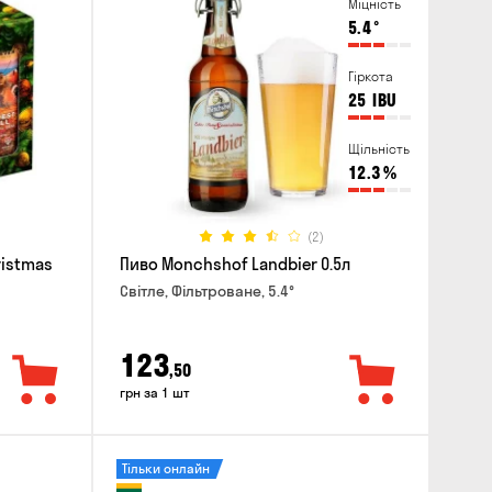
Міцність
5.4
°
Гіркота
25
IBU
Щільність
12.3
%
(2)
ristmas
Пиво Monchshof Landbier 0.5л
Світле, Фільтроване, 5.4°
123
,50
грн за 1 шт
Тільки онлайн