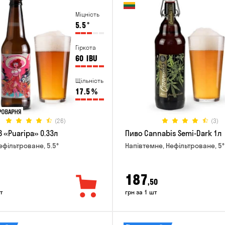
Міцність
5.5
°
Гіркота
60
IBU
Щільність
17.5
%
(26)
(3)
 «Puaripa» 0.33л
Пиво Cannabis Semi-Dark 1л
ефільтроване, 5.5°
Напівтемне, Нефільтроване, 5°
187
,50
т
грн за 1 шт