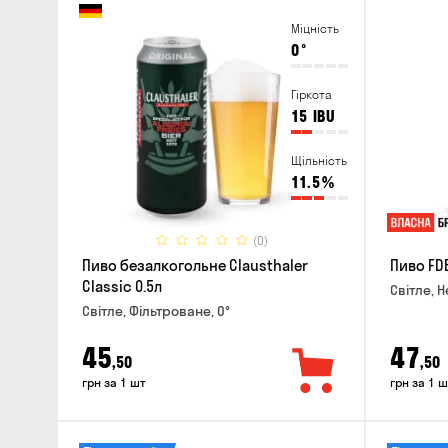
Міцність
0
°
Гіркота
15
IBU
Щільність
11.5
%
(0)
Пиво безалкогольне Clausthaler
Пиво FDB
Classic 0.5л
Світле, Н
Світле, Фільтроване, 0°
45
47
,50
,50
грн за 1 шт
грн за 1 ш