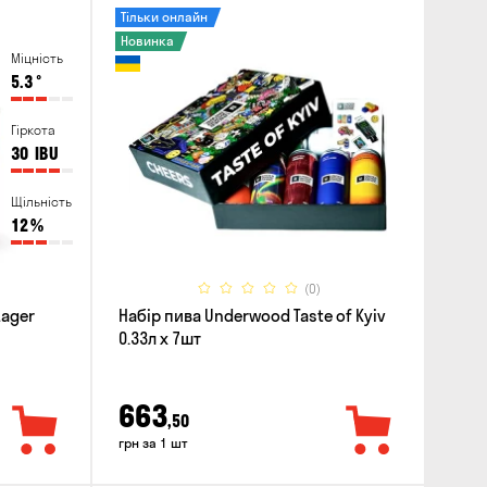
Тільки онлайн
Новинка
Міцність
5.3
°
Гіркота
30
IBU
Щільність
12
%
(0)
Lager
Набір пива Underwood Taste of Kyiv
0.33л x 7шт
663
,50
грн за 1 шт