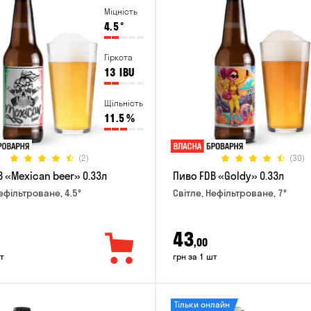
Міцність
4.5
°
Гіркота
13
IBU
Щільність
11.5
%
(2)
(30)
 «Mexican beer» 0.33л
Пиво FDB «Goldy» 0.33л
ефільтроване, 4.5°
Світле, Нефільтроване, 7°
43
,00
т
грн за 1 шт
Тільки онлайн