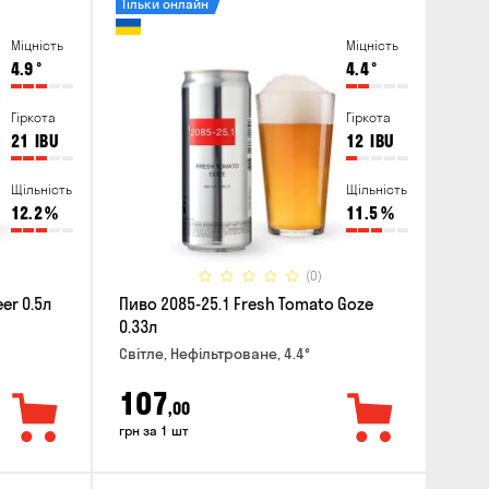
Тільки онлайн
Міцність
Міцність
4.9
°
4.4
°
Гіркота
Гіркота
21
IBU
12
IBU
Щільність
Щільність
12.2
%
11.5
%
(0)
er 0.5л
Пиво 2085-25.1 Fresh Tomato Goze
0.33л
Світле, Нефільтроване, 4.4°
107
,00
грн за 1 шт