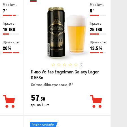
Міцність
Міцність
7
°
5
°
Гіркота
Гіркота
16
IBU
25
IBU
Щільність
Щільність
20
%
13.5
%
(0)
Пиво Volfas Engelman Galaxy Lager
0.568л
Світле, Фільтроване, 5°
57
,50
грн за 1 шт
Тільки онлайн