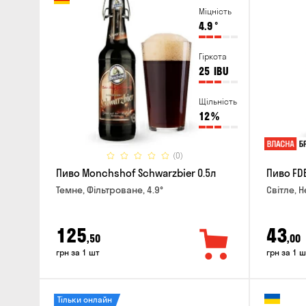
Міцність
4.9
°
Гіркота
25
IBU
Щільність
12
%
(0)
Пиво Monchshof Schwarzbier 0.5л
Пиво FDB
Темне, Фільтроване, 4.9°
Світле, Н
125
43
,50
,00
грн за 1 шт
грн за 1 ш
Тільки онлайн