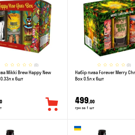
(0)
(0)
ива Mikki Brew Happy New
Набір пива Forever Merry Ch
 0.33л x 6шт
Box 0.5л x 6шт
499
0
,00
т
грн за 1 шт