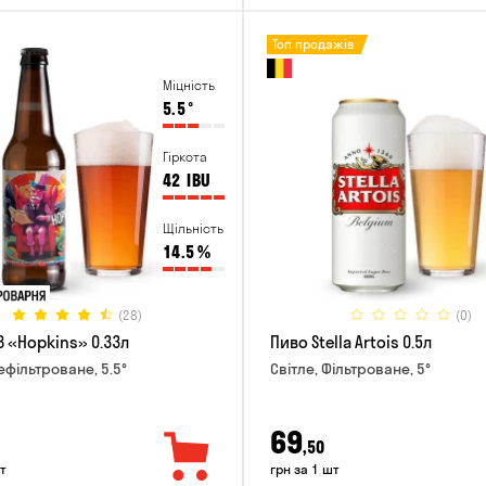
Топ продажів
Міцність
5.5
°
Гіркота
42
IBU
Щільність
14.5
%
(28)
(0)
B «Hopkins» 0.33л
Пиво Stella Artois 0.5л
ефільтроване, 5.5°
Світле, Фільтроване, 5°
69
,50
т
грн за 1 шт