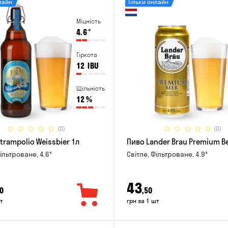
лайн
Тільки онлайн
Міцність
4.6
°
Гіркота
12
IBU
Щільність
12
%
(0)
(0)
trampolio Weissbier 1л
Пиво Lander Brau Premium Be
ільтроване, 4.6°
Світле, Фільтроване, 4.9°
43
0
,50
т
грн за 1 шт