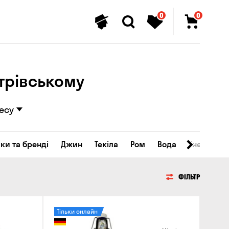
0
0
трівському
есу
ки та бренді
Джин
Текіла
Ром
Вода
Енергетичн
ФІЛЬТР
Тільки онлайн