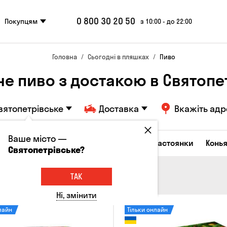
0 800 30 20 50
Покупцям
з 10:00 - до 22:00
Головна
Сьогодні в пляшках
Пиво
не пиво з достакою в Святопе
вятопетрівське
Доставка
Вкажіть адр
Ваше місто —
октейлі
Горілка
Соджу
Лікери та настоянки
Конья
Святопетрівське?
ТАК
Ні, змінити
лайн
Тільки онлайн