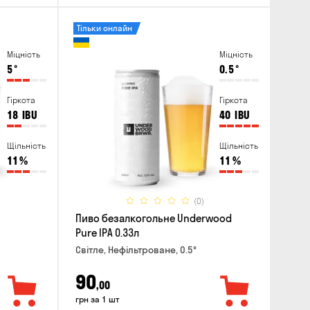
Тільки онлайн
Міцність
Міцність
5
°
0.5
°
Гіркота
Гіркота
18
IBU
40
IBU
Щільність
Щільність
11
%
11
%
(0)
Пиво безалкогольне Underwood
Pure IPA 0.33л
Світле, Нефільтроване, 0.5°
90
,00
грн за 1 шт