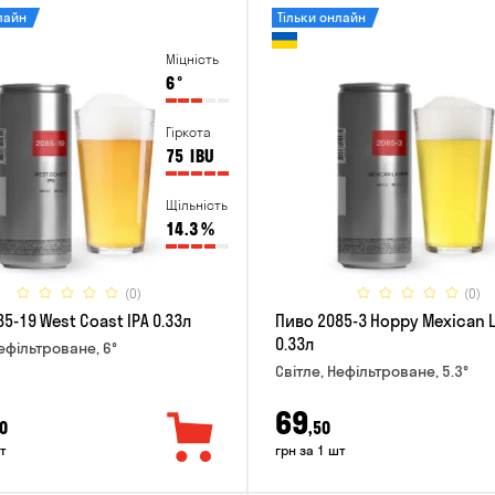
лайн
Тільки онлайн
Міцність
6
°
Гіркота
75
IBU
Щільність
14.3
%
(0)
(0)
5-19 West Coast IPA 0.33л
Пиво 2085-3 Hoppy Mexican 
0.33л
Нефільтроване, 6°
Світле, Нефільтроване, 5.3°
69
0
,50
т
грн за 1 шт