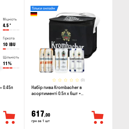
Тільки онлайн
Міцність
4.5
°
Гіркота
10
IBU
Щільність
11
%
(0)
 0.45л
Набір пива Krombacher в
асортименті 0.5л х 6шт +
термосумка
617
,00
грн за 1 шт