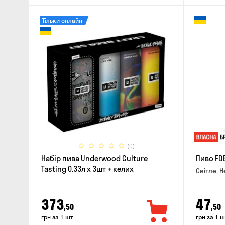
Тільки онлайн
(0)
Набір пива Underwood Culture
Пиво FD
Tasting 0.33л x 3шт + келих
Світле, Н
373
47
,50
,50
грн за 1 шт
грн за 1 ш