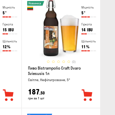
Новинка
Міцність
Міцність
5
°
5
°
Гіркота
Гіркота
15
IBU
14
IBU
Щільність
Щільність
12
%
11
%
(0)
Пиво Bistrampolio Craft Dvaro
Sviesusis 1л
Світле, Нефільтроване, 5°
187
,50
грн за 1 шт