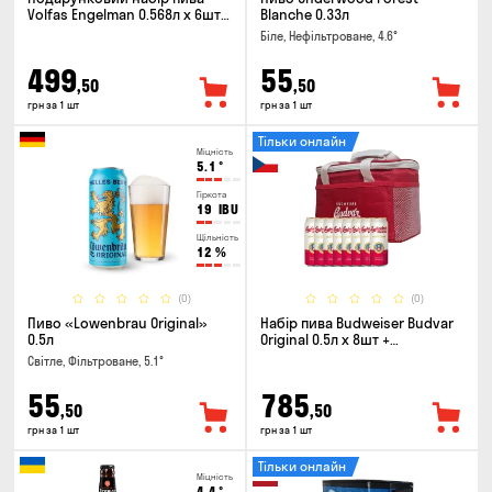
Volfas Engelman 0.568л x 6шт +
Blanche 0.33л
келих 0.568л
Біле, Нефільтроване, 4.6°
499
55
,50
,50
грн за 1 шт
грн за 1 шт
Тільки онлайн
Міцність
5.1
°
Гіркота
19
IBU
Щільність
12
%
(0)
(0)
Пиво «Lowenbrau Original»
Набір пива Budweiser Budvar
0.5л
Original 0.5л х 8шт +
термосумка
Світле, Фільтроване, 5.1°
55
785
,50
,50
грн за 1 шт
грн за 1 шт
Тільки онлайн
Міцність
4.4
°