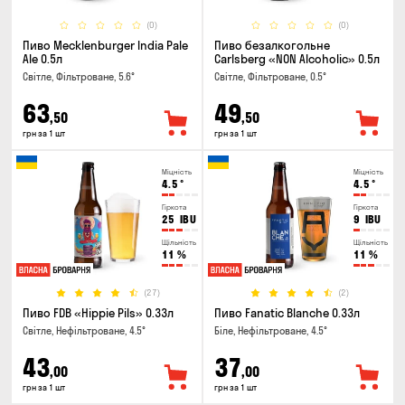
(0)
(0)
Пиво Mecklenburger India Pale
Пиво безалкогольне
Ale 0.5л
Carlsberg «NON Alcoholic» 0.5л
Світле, Фільтроване, 5.6°
Світле, Фільтроване, 0.5°
63
49
,50
,50
грн за 1 шт
грн за 1 шт
Міцність
Міцність
4.5
°
4.5
°
Гіркота
Гіркота
25
IBU
9
IBU
Щільність
Щільність
11
%
11
%
(27)
(2)
Пиво FDB «Hippie Pils» 0.33л
Пиво Fanatic Blanche 0.33л
Світле, Нефільтроване, 4.5°
Біле, Нефільтроване, 4.5°
43
37
,00
,00
грн за 1 шт
грн за 1 шт