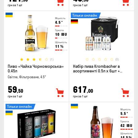
грн за 1 шт
грн за 1 шт
Тільки онлайн
Міцність
4.5
°
Гіркота
10
IBU
Щільність
11
%
(1)
(0)
Пиво «Чайка Чорноморська»
Набір пива Krombacher в
0.45л
асортименті 0.5л х 6шт +
термосумка
Світле, Фільтроване, 4.5°
59
617
,50
,00
грн за 1 шт
грн за 1 шт
Тільки онлайн
Міцність
5.5
°
Гіркота
42
IBU
Щільність
14.5
%