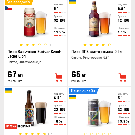
Топ продажів
Міцність
Міцність
5
°
6.8
°
Гіркота
Гіркота
32
IBU
12
IBU
Щільність
Щільність
11.9
%
17
%
(1)
(3)
Пиво Budweiser Budvar Czech
Пиво ППБ «Авторське» 0.5л
Lager 0.5л
Світле, Фільтроване, 6.8°
Світле, Фільтроване, 5°
67
65
,50
,50
грн за 1 шт
грн за 1 шт
Тільки онлайн
Міцність
Міцність
6.5
°
5
°
Гіркота
Гіркота
22
IBU
42
IBU
Щільність
Щільність
18
%
13.5
%
(26)
(0)