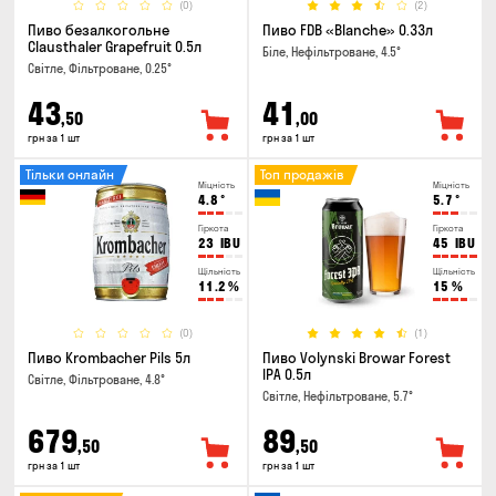
(0)
(2)
Пиво безалкогольне
Пиво FDB «Blanche» 0.33л
Clausthaler Grapefruit 0.5л
Біле, Нефільтроване, 4.5°
Світле, Фільтроване, 0.25°
43
41
,50
,00
грн за 1 шт
грн за 1 шт
Тільки онлайн
Топ продажів
Міцність
Міцність
4.8
°
5.7
°
Гіркота
Гіркота
23
IBU
45
IBU
Щільність
Щільність
11.2
%
15
%
(0)
(1)
Пиво Krombacher Pils 5л
Пиво Volynski Browar Forest
IPA 0.5л
Світле, Фільтроване, 4.8°
Світле, Нефільтроване, 5.7°
679
89
,50
,50
грн за 1 шт
грн за 1 шт