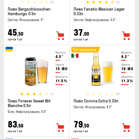
(0)
(2)
Пиво Bergschlosschen
Пиво Fanatic Mexican Lager
Hamburgo 0.5л
0.33л
Світле, Фільтроване, 5°
Світле, Нефільтроване, 4.5°
45
37
,50
,00
грн за 1 шт
грн за 1 шт
Топ продажів
Міцність
Міцність
4.5
°
4.2
°
Гіркота
Гіркота
15
IBU
19
IBU
Щільність
Щільність
11.5
%
11.3
%
(1)
(0)
Пиво Forever Sweet Wit
Пиво Corona Extra 0.33л
Blanche 0.5л
Світле, Фільтроване, 4.2°
Біле, Нефільтроване, 4.5°
83
79
,50
,50
грн за 1 шт
грн за 1 шт