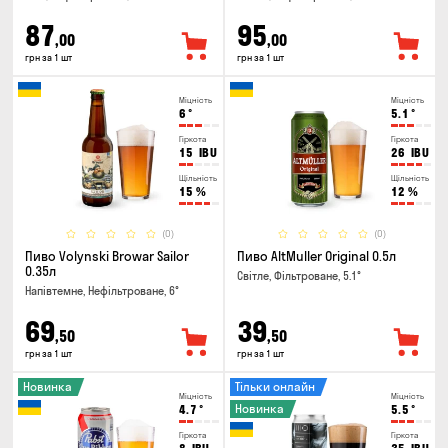
87
95
,00
,00
грн за 1 шт
грн за 1 шт
Міцність
Міцність
6
°
5.1
°
Гіркота
Гіркота
15
IBU
26
IBU
Щільність
Щільність
15
%
12
%
(0)
(0)
Пиво Volynski Browar Sailor
Пиво AltMuller Original 0.5л
0.35л
Світле, Фільтроване, 5.1°
Напівтемне, Нефільтроване, 6°
69
39
,50
,50
грн за 1 шт
грн за 1 шт
Новинка
Тільки онлайн
Міцність
Міцність
Новинка
4.7
°
5.5
°
Гіркота
Гіркота