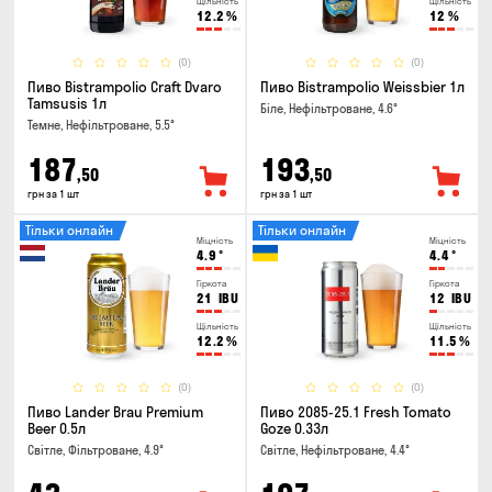
Щільність
Щільність
12.2
%
12
%
(0)
(0)
Пиво Bistrampolio Craft Dvaro
Пиво Bistrampolio Weissbier 1л
Tamsusis 1л
Біле, Нефільтроване, 4.6°
Темне, Нефільтроване, 5.5°
187
193
,50
,50
грн за 1 шт
грн за 1 шт
Тільки онлайн
Тільки онлайн
Міцність
Міцність
4.9
°
4.4
°
Гіркота
Гіркота
21
IBU
12
IBU
Щільність
Щільність
12.2
%
11.5
%
(0)
(0)
Пиво Lander Brau Premium
Пиво 2085-25.1 Fresh Tomato
Beer 0.5л
Goze 0.33л
Світле, Фільтроване, 4.9°
Світле, Нефільтроване, 4.4°