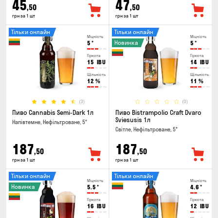
45
47
,50
,50
грн за 1 шт
грн за 1 шт
Тільки онлайн
Тільки онлайн
Міцність
Міцність
Новинка
5
°
5
°
Гіркота
Гіркота
15
IBU
14
IBU
Щільність
Щільність
12
%
11
%
(3)
(0)
Пиво Cannabis Semi-Dark 1л
Пиво Bistrampolio Craft Dvaro
Sviesusis 1л
Напівтемне, Нефільтроване, 5°
Світле, Нефільтроване, 5°
187
187
,50
,50
грн за 1 шт
грн за 1 шт
Тільки онлайн
Тільки онлайн
Міцність
Міцність
Новинка
5.5
°
4.6
°
Гіркота
Гіркота
16
IBU
12
IBU