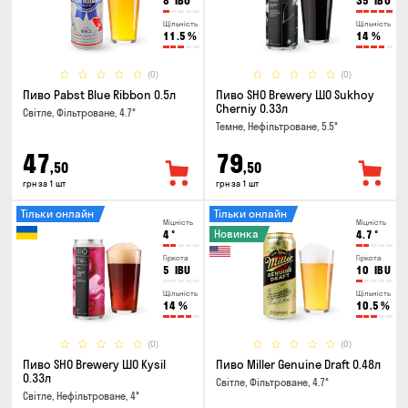
8
IBU
35
IBU
Щільність
Щільність
11.5
%
14
%
(0)
(0)
Пиво Pabst Blue Ribbon 0.5л
Пиво SHO Brewery ШО Sukhoy
Cherniy 0.33л
Світле, Фільтроване, 4.7°
Темне, Нефільтроване, 5.5°
47
79
,50
,50
грн за 1 шт
грн за 1 шт
Тільки онлайн
Тільки онлайн
Міцність
Міцність
Новинка
4
°
4.7
°
Гіркота
Гіркота
5
IBU
10
IBU
Щільність
Щільність
14
%
10.5
%
(0)
(0)
Пиво SHO Brewery ШО Kysil
Пиво Miller Genuine Draft 0.48л
0.33л
Світле, Фільтроване, 4.7°
Світле, Нефільтроване, 4°