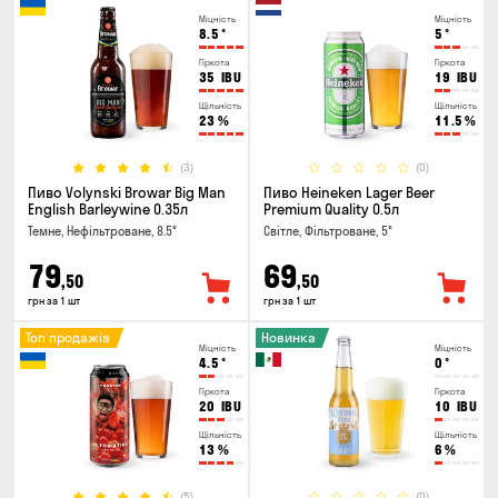
Міцність
Міцність
8.5
°
5
°
Гіркота
Гіркота
35
IBU
19
IBU
Щільність
Щільність
23
%
11.5
%
(3)
(0)
Пиво Volynski Browar Big Man
Пиво Heineken Lager Beer
English Barleywine 0.35л
Premium Quality 0.5л
Темне, Нефільтроване, 8.5°
Світле, Фільтроване, 5°
79
69
,50
,50
грн за 1 шт
грн за 1 шт
Топ продажів
Новинка
Міцність
Міцність
4.5
°
0
°
Гіркота
Гіркота
20
IBU
10
IBU
Щільність
Щільність
13
%
6
%
(5)
(0)