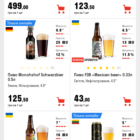
499
123
,00
,50
грн за 1 шт
грн за 1 шт
Тільки онлайн
Міцність
Міцність
4.9
°
4.5
°
Гіркота
Гіркота
25
IBU
13
IBU
Щільність
Щільність
12
%
11.5
%
(0)
(2)
Пиво Monchshof Schwarzbier
Пиво FDB «Mexican beer» 0.33л
0.5л
Світле, Нефільтроване, 4.5°
Темне, Фільтроване, 4.9°
125
43
,50
,00
грн за 1 шт
грн за 1 шт
Тільки онлайн
Міцність
Міцність
7
°
5
°
Гіркота
Гіркота
16
IBU
25
IBU