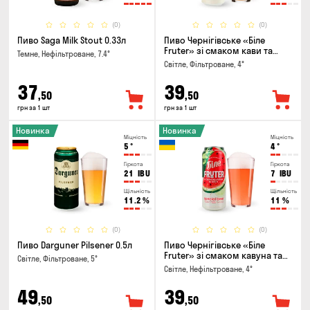
(0)
(0)
Пиво Saga Milk Stout 0.33л
Пиво Чернігівське «Біле
Fruter» зі смаком кави та
Темне, Нефільтроване, 7.4°
апельсину 0.5л
Світле, Фільтроване, 4°
37
39
,50
,50
грн за 1 шт
грн за 1 шт
Новинка
Новинка
Міцність
Міцність
5
°
4
°
Гіркота
Гіркота
21
IBU
7
IBU
Щільність
Щільність
11.2
%
11
%
(0)
(0)
Пиво Darguner Pilsener 0.5л
Пиво Чернігівське «Біле
Fruter» зі смаком кавуна та
Світле, Фільтроване, 5°
м'яти 0.5л
Світле, Нефільтроване, 4°
49
39
,50
,50