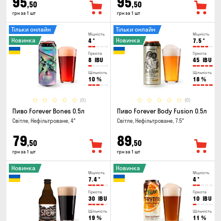
95
95
,50
,50
грн за 1 шт
грн за 1 шт
Тільки онлайн
Тільки онлайн
Міцність
Міцність
Новинка
Новинка
4
°
7.5
°
Гіркота
Гіркота
8
IBU
45
IBU
Щільність
Щільність
10
%
18
%
(0)
(0)
Пиво Forever Bones 0.5л
Пиво Forever Body Fusion 0.5л
Світле, Нефільтроване, 4°
Світле, Нефільтроване, 7.5°
79
89
,50
,50
грн за 1 шт
грн за 1 шт
Новинка
Новинка
Міцність
Міцність
7.4
°
4
°
Гіркота
Гіркота
30
IBU
10
IBU
Щільність
Щільність
19
%
11
%