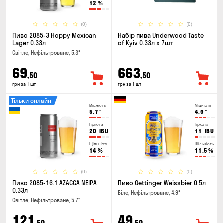
12
%
(0)
(0)
Пиво 2085-3 Hoppy Mexican
Набір пива Underwood Taste
Lager 0.33л
of Kyiv 0.33л x 7шт
Світле, Нефільтроване, 5.3°
69
663
,50
,50
грн за 1 шт
грн за 1 шт
Тільки онлайн
Міцність
Міцність
5.7
°
4.9
°
Гіркота
Гіркота
20
IBU
11
IBU
Щільність
Щільність
14
%
11.5
%
(0)
(0)
Пиво 2085-16.1 AZACCA NEIPA
Пиво Oettinger Weissbier 0.5л
0.33л
Біле, Нефільтроване, 4.9°
Світле, Нефільтроване, 5.7°
121
49
,50
,50