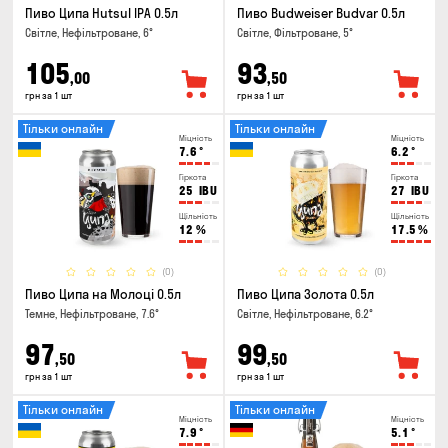
Пиво Ципа Hutsul IPA 0.5л
Пиво Budweiser Budvar 0.5л
Світле, Нефільтроване, 6°
Світле, Фільтроване, 5°
105
93
,00
,50
грн за 1 шт
грн за 1 шт
Тільки онлайн
Тільки онлайн
Міцність
Міцність
7.6
°
6.2
°
Гіркота
Гіркота
25
IBU
27
IBU
Щільність
Щільність
12
%
17.5
%
(0)
(0)
Пиво Ципа на Молоці 0.5л
Пиво Ципа Золота 0.5л
Темне, Нефільтроване, 7.6°
Світле, Нефільтроване, 6.2°
97
99
,50
,50
грн за 1 шт
грн за 1 шт
Тільки онлайн
Тільки онлайн
Міцність
Міцність
7.9
°
5.1
°