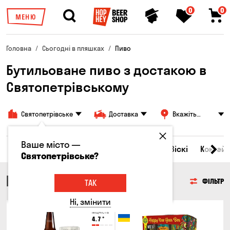
0
0
МЕНЮ
Головна
Сьогодні в пляшках
Пиво
Бутильоване пиво з достакою в
Святопетрівському
Святопетрівське
Доставка
Вкажіть
адресу
Ваше місто —
Всі товари
Пиво
Сидр
Вино
Віскі
Коктейл
Святопетрівське?
ПИВО
ФІЛЬТР
ТАК
Ні, змінити
Тільки онлайн
Міцність
4.7
°