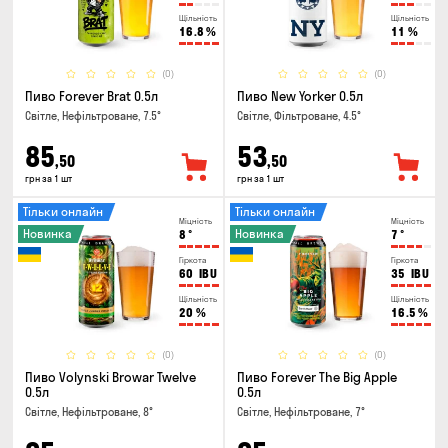
Щільність
Щільність
16.8
%
11
%
(0)
(0)
Пиво Forever Brat 0.5л
Пиво New Yorker 0.5л
Світле, Нефільтроване, 7.5°
Світле, Фільтроване, 4.5°
85
53
,50
,50
грн за 1 шт
грн за 1 шт
Тільки онлайн
Тільки онлайн
Міцність
Міцність
Новинка
Новинка
8
°
7
°
Гіркота
Гіркота
60
IBU
35
IBU
Щільність
Щільність
20
%
16.5
%
(0)
(0)
Пиво Volynski Browar Twelve
Пиво Forever The Big Apple
0.5л
0.5л
Світле, Нефільтроване, 8°
Світле, Нефільтроване, 7°