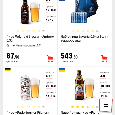
Гіркота
12
IBU
Щільність
12
%
(0)
(0)
Пиво Volynski Browar «Amber»
Набір пива Bavaria 0.5л х 6шт +
0.35л
термосумка
Світле, Нефільтроване, 4.4°
67
543
,50
,50
грн за 1 шт
грн за 1 шт
Міцність
Міцність
4.8
°
4.9
°
Гіркота
Гіркота
23
IBU
10
IBU
Щільність
Щільність
11.8
%
11
%
(0)
(3)
Пиво «Paderborner Pilsner»
Пиво Полтавпиво «Pivna