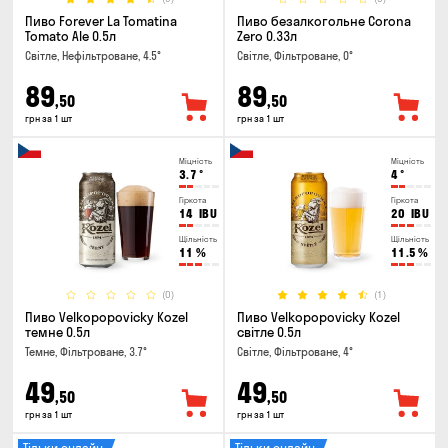
Пиво Forever La Tomatina
Пиво безалкогольне Corona
Tomato Ale 0.5л
Zero 0.33л
Світле, Нефільтроване, 4.5°
Світле, Фільтроване, 0°
89
89
,50
,50
грн за 1 шт
грн за 1 шт
Міцність
Міцність
3.7
°
4
°
Гіркота
Гіркота
14
IBU
20
IBU
Щільність
Щільність
11
%
11.5
%
(0)
(1)
Пиво Velkopopovicky Kozel
Пиво Velkopopovicky Kozel
темне 0.5л
світле 0.5л
Темне, Фільтроване, 3.7°
Світле, Фільтроване, 4°
49
49
,50
,50
грн за 1 шт
грн за 1 шт
Тільки онлайн
Тільки онлайн