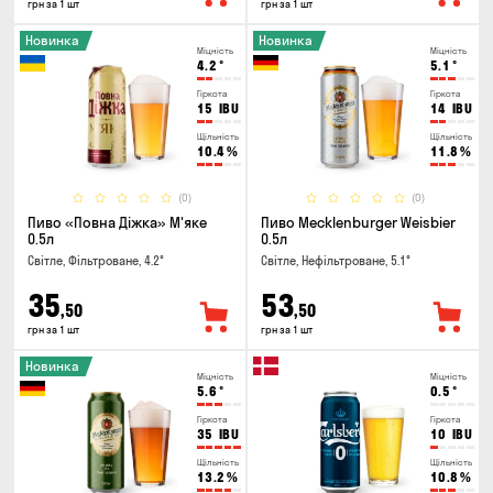
грн за 1 шт
грн за 1 шт
Новинка
Новинка
Міцність
Міцність
4.2
°
5.1
°
Гіркота
Гіркота
15
IBU
14
IBU
Щільність
Щільність
10.4
%
11.8
%
(0)
(0)
Пиво «Повна Діжка» М'яке
Пиво Mecklenburger Weisbier
0.5л
0.5л
Світле, Фільтроване, 4.2°
Світле, Нефільтроване, 5.1°
35
53
,50
,50
грн за 1 шт
грн за 1 шт
Новинка
Міцність
Міцність
5.6
°
0.5
°
Гіркота
Гіркота
35
IBU
10
IBU
Щільність
Щільність
13.2
%
10.8
%