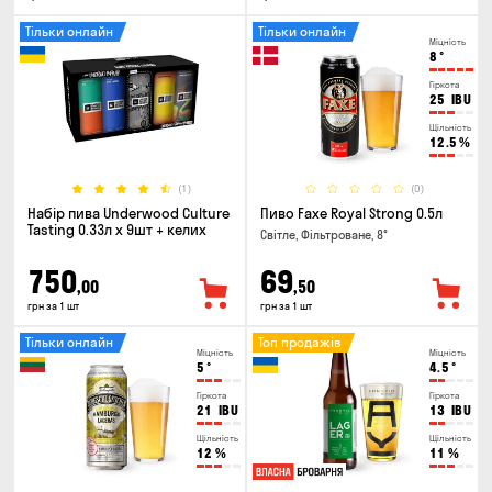
Тільки онлайн
Тільки онлайн
Міцність
8
°
Гіркота
25
IBU
Щільність
12.5
%
(1)
(0)
Набір пива Underwood Culture
Пиво Faxe Royal Strong 0.5л
Tasting 0.33л x 9шт + келих
Світле, Фільтроване, 8°
750
69
,00
,50
грн за 1 шт
грн за 1 шт
Тільки онлайн
Топ продажів
Міцність
Міцність
5
°
4.5
°
Гіркота
Гіркота
21
IBU
13
IBU
Щільність
Щільність
12
%
11
%