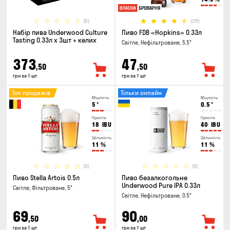
(0)
(28)
Набір пива Underwood Culture
Пиво FDB «Hopkins» 0.33л
Tasting 0.33л x 3шт + келих
Світле, Нефільтроване, 5.5°
373
47
,50
,50
грн за 1 шт
грн за 1 шт
Топ продажів
Тільки онлайн
Міцність
Міцність
5
°
0.5
°
Гіркота
Гіркота
18
IBU
40
IBU
Щільність
Щільність
11
%
11
%
(0)
(0)
Пиво Stella Artois 0.5л
Пиво безалкогольне
Underwood Pure IPA 0.33л
Світле, Фільтроване, 5°
Світле, Нефільтроване, 0.5°
69
90
,50
,00
грн за 1 шт
грн за 1 шт