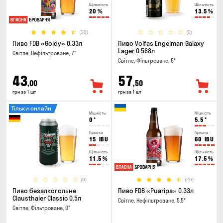
Щільність
Щільність
20
%
13.5
%
(30)
(0)
Пиво FDB «Goldy» 0.33л
Пиво Volfas Engelman Galaxy
Lager 0.568л
Світле, Нефільтроване, 7°
Світле, Фільтроване, 5°
43
57
,00
,50
грн за 1 шт
грн за 1 шт
Тільки онлайн
Міцність
Міцність
0
°
5.5
°
Гіркота
Гіркота
15
IBU
60
IBU
Щільність
Щільність
11.5
%
17.5
%
(0)
(26)
Пиво безалкогольне
Пиво FDB «Puaripa» 0.33л
Clausthaler Classic 0.5л
Світле, Нефільтроване, 5.5°
Світле, Фільтроване, 0°