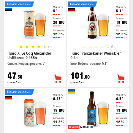
Тільки онлайн
Тільки онлайн
Міцність
Міцність
5
°
5.1
°
Гіркота
Гіркота
20
IBU
18
IBU
Щільність
Щільність
12.5
%
12.5
%
(1)
(0)
Пиво A. Le Coq Alexander
Пиво Franziskaner Weissbier
Unfiltered 0.568л
0.5л
Світле, Нефільтроване, 5°
Біле, Нефільтроване, 5.1°
47
101
,50
,00
грн за 1 шт
грн за 1 шт
Тільки онлайн
Міцність
Міцність
0.25
°
4.5
°
Гіркота
Гіркота
15
IBU
13
IBU
Щільність
Щільність
11.5
%
12
%