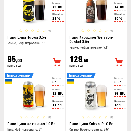
Гіркота
Гіркота
72
IBU
14
IBU
Щільність
Щільність
21
%
13
%
(0)
(0)
Пиво Ципа Чорна 0.5л
Пиво Kapuziner Weissbier
Dunkel 0.5л
Темне, Нефільтроване, 7.9°
Темне, Нефільтроване, 5.1°
95
129
,00
,50
грн за 1 шт
грн за 1 шт
Тільки онлайн
Тільки онлайн
Міцність
Міцність
5
°
5.5
°
Гіркота
Гіркота
12
IBU
36
IBU
Щільність
Щільність
11.5
%
13
%
(0)
(0)
Пиво Ципа на пшениці 0.5л
Пиво Ципа Квітка IPL 0.5л
Біле, Нефільтроване, 5°
Світле, Нефільтроване, 5.5°