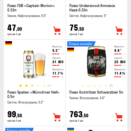
Пиво FDB «Captain Morion»
Пиво Underwood Amnesia
0.33л
Haze 0.33л
Темне, Нефільтроване, 6.5°
Світле, Нефільтроване, 5°
47
75
,00
,50
грн за 1 шт
грн за 1 шт
Тільки онлайн
Міцність
Міцність
5.2
°
4.8
°
Гіркота
Гіркота
21
IBU
22
IBU
Щільність
Щільність
11.7
%
11.4
%
(1)
(0)
Пиво Spaten «Münchner Hell»
Пиво Kostritzer Schwarzbier 5л
0.5л
Темне, Фільтроване, 4.8°
Світле, Фільтроване, 5.2°
99
763
,50
,50
грн за 1 шт
грн за 1 шт
Тільки онлайн