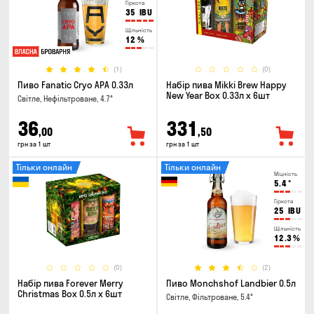
Гіркота
35
IBU
Щільність
12
%
(1)
(0)
Пиво Fanatic Cryo APA 0.33л
Набір пива Mikki Brew Happy
New Year Box 0.33л x 6шт
Світле, Нефільтроване, 4.7°
36
331
,00
,50
грн за 1 шт
грн за 1 шт
Тільки онлайн
Тільки онлайн
Міцність
5.4
°
Гіркота
25
IBU
Щільність
12.3
%
(0)
(2)
Набір пива Forever Merry
Пиво Monchshof Landbier 0.5л
Christmas Box 0.5л x 6шт
Світле, Фільтроване, 5.4°