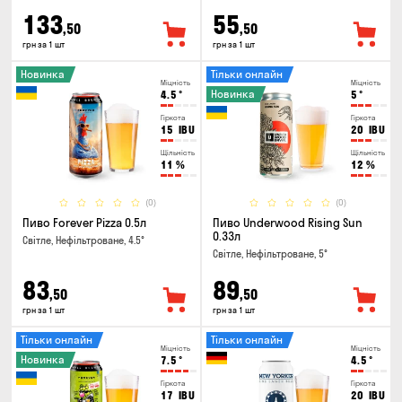
133
55
,50
,50
грн за 1 шт
грн за 1 шт
Новинка
Тільки онлайн
Міцність
Міцність
Новинка
4.5
°
5
°
Гіркота
Гіркота
15
IBU
20
IBU
Щільність
Щільність
11
%
12
%
(0)
(0)
Пиво Forever Pizza 0.5л
Пиво Underwood Rising Sun
0.33л
Світле, Нефільтроване, 4.5°
Світле, Нефільтроване, 5°
83
89
,50
,50
грн за 1 шт
грн за 1 шт
Тільки онлайн
Тільки онлайн
Міцність
Міцність
Новинка
7.5
°
4.5
°
Гіркота
Гіркота
17
IBU
20
IBU