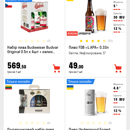
Міцність
5
°
Гіркота
30
IBU
Щільність
12
%
(0)
(30)
Набір пива Budweiser Budvar
Пиво FDB «L.APA» 0.33л
Original 0.5л х 4шт + келих
Світле, Нефільтроване, 5°
0.33л
569
49
,50
,00
грн за 1 шт
грн за 1 шт
Тільки онлайн
Тільки онлайн
Міцність
4.6
°
Гіркота
15
IBU
Щільність
12
%
(0)
(0)
Подарунковий набір пива
Пиво Underwood Forest