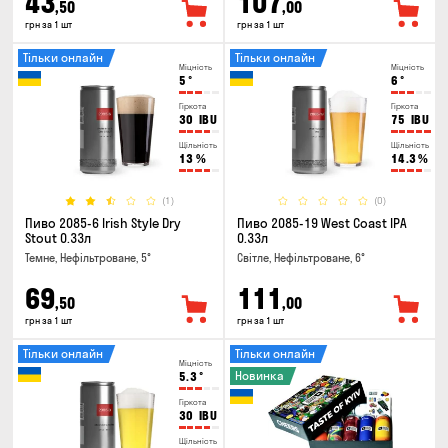
43
107
,50
,00
грн за 1 шт
грн за 1 шт
Тільки онлайн
Тільки онлайн
Міцність
Міцність
5
°
6
°
Гіркота
Гіркота
30
IBU
75
IBU
Щільність
Щільність
13
%
14.3
%
(1)
(0)
Пиво 2085-6 Irish Style Dry
Пиво 2085-19 West Coast IPA
Stout 0.33л
0.33л
Темне, Нефільтроване, 5°
Світле, Нефільтроване, 6°
69
111
,50
,00
грн за 1 шт
грн за 1 шт
Тільки онлайн
Тільки онлайн
Міцність
Новинка
5.3
°
Гіркота
30
IBU
Щільність