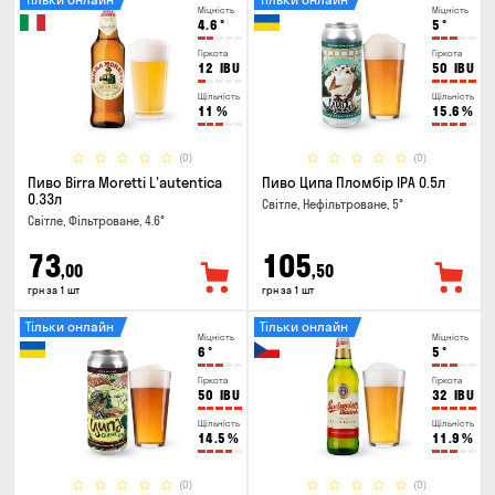
Міцність
Міцність
4.6
°
5
°
Гіркота
Гіркота
12
IBU
50
IBU
Щільність
Щільність
11
%
15.6
%
(0)
(0)
Пиво Birra Moretti L'autentica
Пиво Ципа Пломбір IPA 0.5л
0.33л
Світле, Нефільтроване, 5°
Світле, Фільтроване, 4.6°
73
105
,00
,50
грн за 1 шт
грн за 1 шт
Тільки онлайн
Тільки онлайн
Міцність
Міцність
6
°
5
°
Гіркота
Гіркота
50
IBU
32
IBU
Щільність
Щільність
14.5
%
11.9
%
(0)
(0)