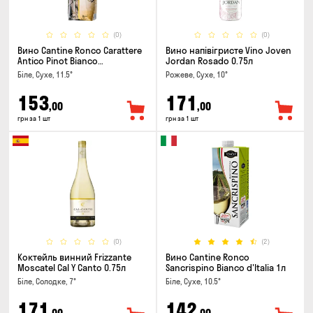
(0)
(0)
Вино Cantine Ronco Carattere
Вино напівігристе Vino Joven
Antico Pinot Bianco
Jordan Rosado 0.75л
Chardonnay Rubicone IGT 1л
Біле, Сухе, 11.5°
Рожеве, Сухе, 10°
153
171
,00
,00
грн за 1 шт
грн за 1 шт
(0)
(2)
Коктейль винний Frizzante
Вино Cantine Ronco
Moscatel Cal Y Canto 0.75л
Sancrispino Bianco d'Italia 1л
Біле, Солодке, 7°
Біле, Сухе, 10.5°
171
142