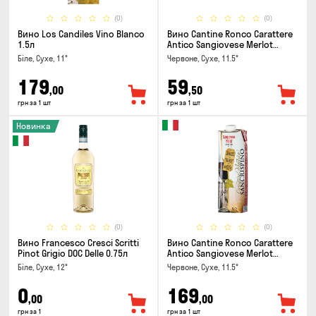
(0)
(0)
Вино Los Candiles Vino Blanco
Вино Cantine Ronco Carattere
1.5л
Antico Sangiovese Merlot
Rubicone IGT 0.25л
Біле, Сухе, 11°
Червоне, Сухе, 11.5°
179
59
,00
,50
грн за 1 шт
грн за 1 шт
Новинка
(0)
(0)
Вино Francesco Cresci Scritti
Вино Cantine Ronco Carattere
Pinot Grigio DOC Delle 0.75л
Antico Sangiovese Merlot
Rubicone IGT 1л
Біле, Сухе, 12°
Червоне, Сухе, 11.5°
0
169
,00
,00
грн за 1
грн за 1 шт