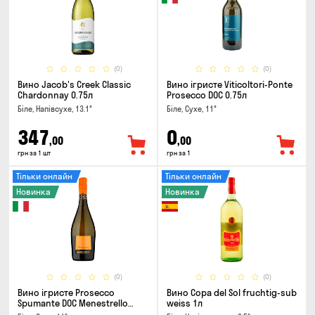
(0)
(0)
Вино Jacob's Creek Classic
Вино ігристе Viticoltori-Ponte
Chardonnay 0.75л
Prosecco DOC 0.75л
Біле, Напівсухе, 13.1°
Біле, Сухе, 11°
347
0
,00
,00
грн за 1 шт
грн за 1
Тільки онлайн
Тільки онлайн
Новинка
Новинка
(0)
(0)
Вино ігристе Prosecco
Вино Copa del Sol fruchtig-sub
Spumante DOC Menestrello
weiss 1л
0.75л