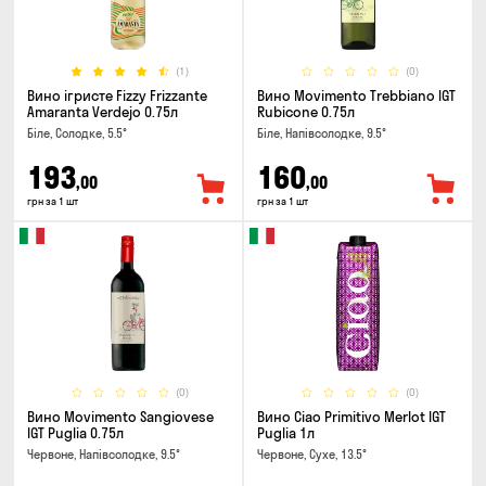
(1)
(0)
Вино ігристе Fizzy Frizzante
Вино Movimento Trebbiano IGT
Amaranta Verdejo 0.75л
Rubicone 0.75л
Біле, Солодке, 5.5°
Біле, Напівсолодке, 9.5°
193
160
,00
,00
грн за 1 шт
грн за 1 шт
(0)
(0)
Вино Movimento Sangiovese
Вино Ciao Primitivo Merlot IGT
IGT Puglia 0.75л
Puglia 1л
Червоне, Напівсолодке, 9.5°
Червоне, Сухе, 13.5°