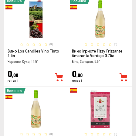
Новинка
Новинка
(0)
(0)
Вино Los Candiles Vino Tinto
Вино ігристе Fizzy Frizzante
1.5л
Amaranta Verdejo 0.75л
Червоне, Сухе, 11.5°
Біле, Солодке, 5.5°
0
0
,00
,00
грн за 1
грн за 1
Новинка
(0)
(0)