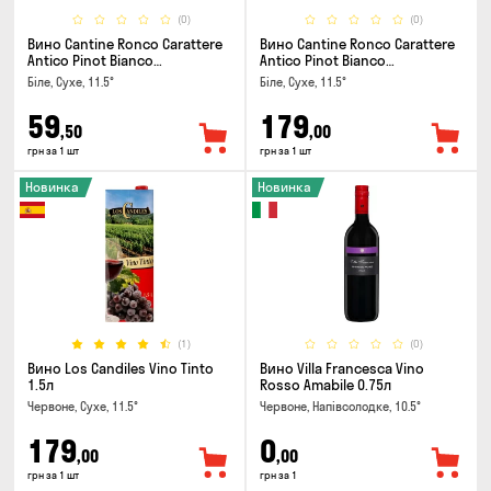
(0)
(0)
Вино Cantine Ronco Carattere
Вино Cantine Ronco Carattere
Antico Pinot Bianco
Antico Pinot Bianco
Chardonnay Rubicone IGT 0.25л
Chardonnay Rubicone IGT 1л
Біле, Сухе, 11.5°
Біле, Сухе, 11.5°
59
179
,50
,00
грн за 1 шт
грн за 1 шт
Новинка
Новинка
(1)
(0)
Вино Los Candiles Vino Tinto
Вино Villa Francesca Vino
1.5л
Rosso Amabile 0.75л
Червоне, Сухе, 11.5°
Червоне, Напівсолодке, 10.5°
179
0
,00
,00
грн за 1 шт
грн за 1