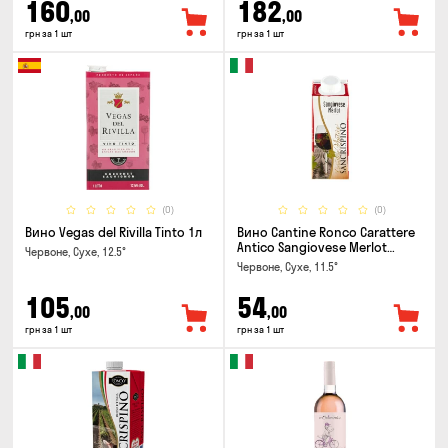
160
182
,00
,00
грн за 1 шт
грн за 1 шт
(0)
(0)
Вино Vegas del Rivilla Tinto 1л
Вино Cantine Ronco Carattere
Antico Sangiovese Merlot
Червоне, Сухе, 12.5°
Rubicone IGT 0.25л
Червоне, Сухе, 11.5°
105
54
,00
,00
грн за 1 шт
грн за 1 шт