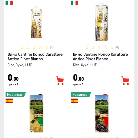
(0)
(0)
Вино Cantine Ronco Carattere
Вино Cantine Ronco Carattere
Antico Pinot Bianco
Antico Pinot Bianco
Chardonnay Rubicone IGT 0.25л
Chardonnay Rubicone IGT 1л
Біле, Сухе, 11.5°
Біле, Сухе, 11.5°
0
0
,00
,00
грн за 1
грн за 1
Новинка
Новинка