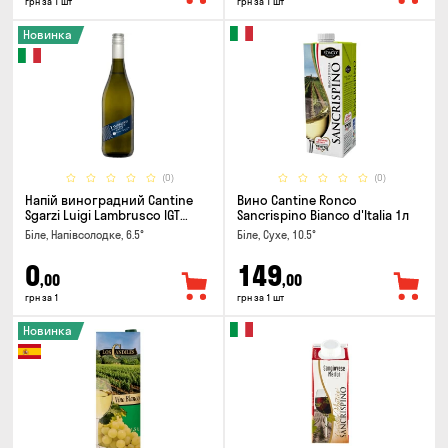
грн за 1 шт
грн за 1 шт
Новинка
(0)
(0)
Напій виноградний Cantine
Вино Cantine Ronco
Sgarzi Luigi Lambrusco IGT
Sancrispino Bianco d'Italia 1л
Emilia Bianca Frizziante 0.75л
Біле, Напівсолодке, 6.5°
Біле, Сухе, 10.5°
0
149
,00
,00
грн за 1
грн за 1 шт
Новинка