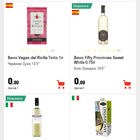
Новинка
(0)
(0)
Вино Vegas del Rivilla Tinto 1л
Вино Fifty Provinces Sweet
White 0.75л
Червоне, Сухе, 12.5°
Біле, Солодке, 10.5°
0
0
,00
,00
грн за 1
грн за 1
Новинка