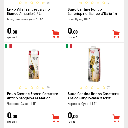
(0)
(0)
Вино Villa Francesca Vino
Вино Cantine Ronco
Bianco Amabile 0.75л
Sancrispino Bianco d'Italia 1л
Біле, Напівсолодке, 10.5°
Біле, Сухе, 10.5°
0
0
,00
,00
грн за 1
грн за 1
(0)
(0)
Вино Cantine Ronco Carattere
Вино Cantine Ronco Carattere
Antico Sangiovese Merlot
Antico Sangiovese Merlot
Rubicone IGT 0.25л
Rubicone IGT 1л
Червоне, Сухе, 11.5°
Червоне, Сухе, 11.5°
0
0
,00
,00
грн за 1
грн за 1