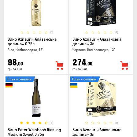
(0)
(0)
Вино Aznauri «Алазанська
Вино Aznauri «Алазанська
долина» 0.75л
долина» 3л
Біле, Напівсолодке, 13°
Червоне, Напівсолодке, 13°
98
274
,00
,00
грн за 1 шт
грн за 1 шт
Тільки онлайн
Тільки онлайн
(1)
(0)
Вино Peter Weinbach Riesling
Вино Aznauri «Алазанська
Medium Sweet 0.75л
долина» 3л