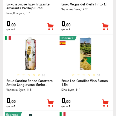
Вино ігристе Fizzy Frizzante
Вино Vegas del Rivilla Tinto 1л
Amaranta Verdejo 0.75л
Червоне, Сухе, 12.5°
Біле, Солодке, 5.5°
0
0
,00
,00
грн за 1
грн за 1
Новинка
(0)
(0)
Вино Cantine Ronco Carattere
Вино Los Candiles Vino Blanco
Antico Sangiovese Merlot
1.5л
Rubicone IGT 1л
Червоне, Сухе, 11.5°
Біле, Сухе, 11°
0
0
,00
,00
грн за 1
грн за 1
Новинка