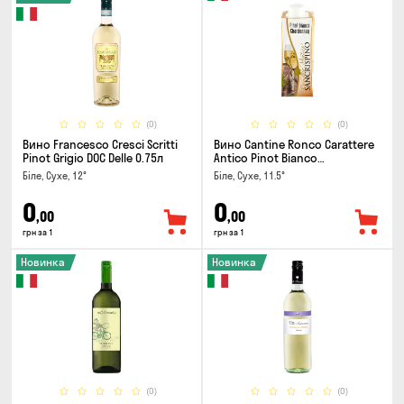
(0)
(0)
Вино Francesco Cresci Scritti
Вино Cantine Ronco Carattere
Pinot Grigio DOC Delle 0.75л
Antico Pinot Bianco
Chardonnay Rubicone IGT 0.25л
Біле, Сухе, 12°
Біле, Сухе, 11.5°
0
0
,00
,00
грн за 1
грн за 1
Новинка
Новинка
(0)
(0)