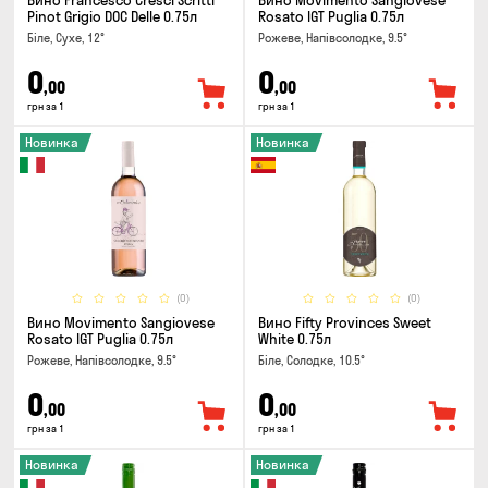
Вино Francesco Cresci Scritti
Вино Movimento Sangiovese
Pinot Grigio DOC Delle 0.75л
Rosato IGT Puglia 0.75л
Біле, Сухе, 12°
Рожеве, Напівсолодке, 9.5°
0
0
,00
,00
грн за 1
грн за 1
Новинка
Новинка
(0)
(0)
Вино Movimento Sangiovese
Вино Fifty Provinces Sweet
Rosato IGT Puglia 0.75л
White 0.75л
Рожеве, Напівсолодке, 9.5°
Біле, Солодке, 10.5°
0
0
,00
,00
грн за 1
грн за 1
Новинка
Новинка