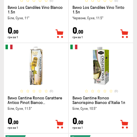
(0)
(0)
Вино Los Candiles Vino Blanco
Вино Los Candiles Vino Tinto
1.5л
1.5л
Біле, Сухе, 11°
Червоне, Сухе, 11.5°
0
0
,00
,00
грн за 1
грн за 1
(0)
(0)
Вино Cantine Ronco Carattere
Вино Cantine Ronco
Antico Pinot Bianco
Sancrispino Bianco d'Italia 1л
Chardonnay Rubicone IGT 1л
Біле, Сухе, 11.5°
Біле, Сухе, 10.5°
0
0
,00
,00
грн за 1
грн за 1