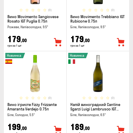
(0)
(0)
Вино Movimento Sangiovese
Вино Movimento Trebbiano IGT
Rosato IGT Puglia 0.75л
Rubicone 0.75л
Рожеве, Напівсолодке, 9.5°
Біле, Напівсолодке, 9.5°
179
179
,00
,00
грн за 1 шт
грн за 1 шт
Новинка
Новинка
(0)
(0)
Вино ігристе Fizzy Frizzante
Напій виноградний Cantine
Amaranta Verdejo 0.75л
Sgarzi Luigi Lambrusco IGT
Emilia Bianca Frizziante 0.75л
Біле, Солодке, 5.5°
Біле, Напівсолодке, 6.5°
199
189
,00
,00