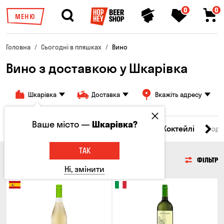
0
0
МЕНЮ
Головна
Сьогодні в пляшках
Вино
Вино з доставкою у Шкарівка
Шкарівка
Доставка
Вкажіть адресу
Ваше місто —
Шкарівка?
і товари
Пиво
Сидр
Вино
Віскі
Коктейлі
Сод
ТАК
ВИНО
ФІЛЬТР
Ні, змінити