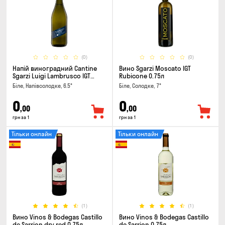
(0)
(0)
Напій виноградний Cantine
Вино Sgarzi Moscato IGT
Sgarzi Luigi Lambrusco IGT
Rubicone 0.75л
Emilia Bianca Frizziante 0.75л
Біле, Напівсолодке, 6.5°
Біле, Солодке, 7°
0
0
,00
,00
грн за 1
грн за 1
Тільки онлайн
Тільки онлайн
(1)
(1)
Вино Vinos & Bodegas Castillo
Вино Vinos & Bodegas Castillo
de Sarrion dry red 0.75л
de Sarrion 0.75л