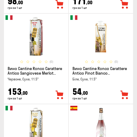
98
171
,00
,00
грн за 1 шт
грн за 1 шт
(0)
(0)
Вино Cantine Ronco Carattere
Вино Cantine Ronco Carattere
Antico Sangiovese Merlot
Antico Pinot Bianco
Rubicone IGT 1л
Chardonnay Rubicone IGT 0.25л
Червоне, Сухе, 11.5°
Біле, Сухе, 11.5°
153
54
,00
,00
грн за 1 шт
грн за 1 шт