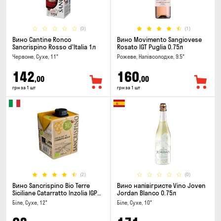
(0)
(1)
Вино Cantine Ronco
Вино Movimento Sangiovese
Sancrispino Rosso d'Italia 1л
Rosato IGT Puglia 0.75л
Червоне, Сухе, 11°
Рожеве, Напівсолодке, 9.5°
142
160
,00
,00
грн за 1 шт
грн за 1 шт
(2)
(0)
Вино Sancrispino Bio Terre
Вино напівігристе Vino Joven
Siciliane Catarratto Inzolia IGP
Jordan Blanco 0.75л
0.5л
Біле, Сухе, 12°
Біле, Сухе, 10°