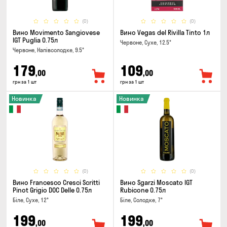
(0)
(0)
Вино Movimento Sangiovese
Вино Vegas del Rivilla Tinto 1л
IGT Puglia 0.75л
Червоне, Сухе, 12.5°
Червоне, Напівсолодке, 9.5°
179
109
,00
,00
грн за 1 шт
грн за 1 шт
Новинка
Новинка
(0)
(0)
Вино Francesco Cresci Scritti
Вино Sgarzi Moscato IGT
Pinot Grigio DOC Delle 0.75л
Rubicone 0.75л
Біле, Сухе, 12°
Біле, Солодке, 7°
199
199
,00
,00