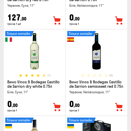
Червоне, Сухе, 11°
Біле, Напівсолодке, 11°
127
0
,00
,00
грн за 1 шт
грн за 1
Тільки онлайн
Тільки онлайн
(1)
(0)
Вино Vinos & Bodegas Castillo
Вино Vinos & Bodegas Castillo
de Sarrion dry white 0.75л
de Sarrion semisweet red 0.75л
Біле, Сухе, 11°
Червоне, Напівсолодке, 11°
0
0
,00
,00
грн за 1
грн за 1
Тільки онлайн
Тільки онлайн