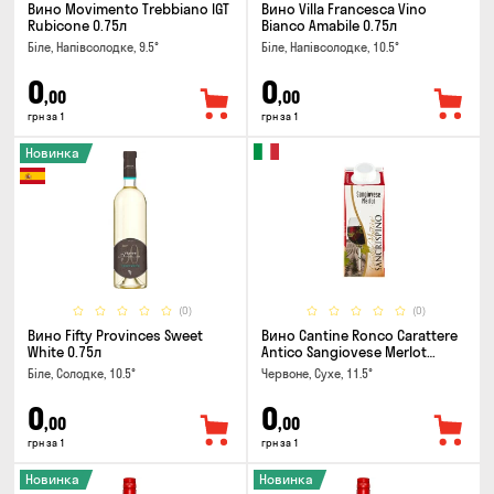
Вино Movimento Trebbiano IGT
Вино Villa Francesca Vino
Rubicone 0.75л
Bianco Amabile 0.75л
Біле, Напівсолодке, 9.5°
Біле, Напівсолодке, 10.5°
0
0
,00
,00
грн за 1
грн за 1
Новинка
(0)
(0)
Вино Fifty Provinces Sweet
Вино Cantine Ronco Carattere
White 0.75л
Antico Sangiovese Merlot
Rubicone IGT 0.25л
Біле, Солодке, 10.5°
Червоне, Сухе, 11.5°
0
0
,00
,00
грн за 1
грн за 1
Новинка
Новинка