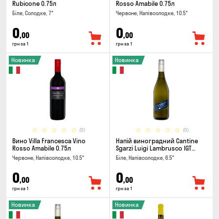
Rubicone 0.75л
Rosso Amabile 0.75л
Біле, Солодке, 7°
Червоне, Напівсолодке, 10.5°
0
0
,00
,00
грн за 1
грн за 1
Новинка
Новинка
(0)
(0)
Вино Villa Francesca Vino
Напій виноградний Cantine
Rosso Amabile 0.75л
Sgarzi Luigi Lambrusco IGT
Emilia Bianca Frizziante 0.75л
Червоне, Напівсолодке, 10.5°
Біле, Напівсолодке, 6.5°
0
0
,00
,00
грн за 1
грн за 1
Новинка
Новинка