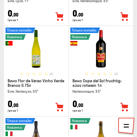
Біле, Сухе, 11°
Біле, Напівсолодке, 9.5°
0
0
,00
,00
грн за 1
грн за 1
Тільки онлайн
Тільки онлайн
Новинка
Новинка
(0)
(0)
Вино Flor de Verao Vinho Verde
Вино Copa del Sol fruchtig-
Branco 0.75л
süss rotwein 1л
Біле, Напівсухе, 9.5°
Напівсолодке, 9.5°
0
0
,00
,00
грн за 1
грн за 1
Тільки онлайн
Новинка
Новинка