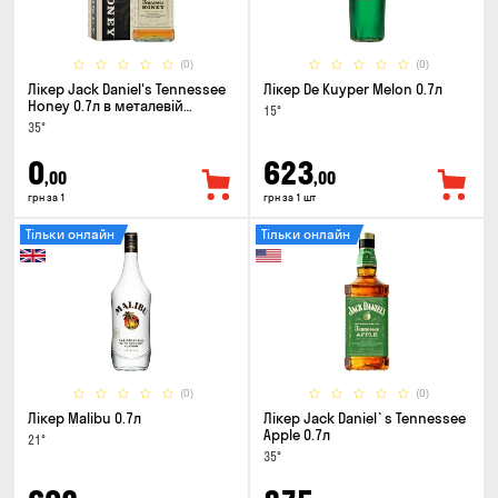
(0)
(0)
Лікер Jack Daniel's Tennessee
Лікер De Kuyper Melon 0.7л
Honey 0.7л в металевій
15°
коробці
35°
0
623
,00
,00
грн за 1
грн за 1 шт
Тільки онлайн
Тільки онлайн
(0)
(0)
Лікер Malibu 0.7л
Лікер Jack Daniel`s Tennessee
Apple 0.7л
21°
35°