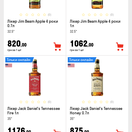
(0)
(0)
Лікер Jim Beam Apple 4 роки
Лікер Jim Beam Apple 4 роки
0.7л
1л
32.5°
32.5°
820
1062
,00
,00
грн за 1 шт
грн за 1 шт
Тільки онлайн
Тільки онлайн
(0)
(0)
Лікер Jack Daniel's Tennessee
Лікер Jack Daniel's Tennessee
Fire 1л
Honey 0.7л
35°
35°
1176
875