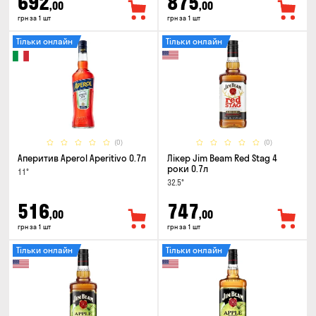
692
875
,00
,00
грн за 1 шт
грн за 1 шт
Тільки онлайн
Тільки онлайн
(0)
(0)
Аперитив Aperol Aperitivo 0.7л
Лікер Jim Beam Red Stag 4
роки 0.7л
11°
32.5°
516
747
,00
,00
грн за 1 шт
грн за 1 шт
Тільки онлайн
Тільки онлайн