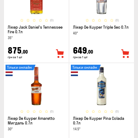
(0)
(0)
Лікер Jack Daniel's Tennessee
Лікер De Kuyper Triple Sec 0.7л
Fire 0.7л
40°
35°
875
649
,00
,00
грн за 1 шт
грн за 1 шт
Тільки онлайн
Тільки онлайн
(0)
(0)
Лікер De Kuyper Amaretto
Лікер De Kuyper Pina Colada
Мигдаль 0.7л
0.7л
30°
14.5°