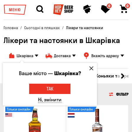
0
0
МЕНЮ
Головна
Сьогодні в пляшках
Лікери та настоянки
Лікери та настоянки в Шкарівка
Шкарівка
Доставка
Вкажіть адресу
Ваше місто —
Шкарівка?
октейлі
Соджу
Лікери та настоянки
Коньяки та брен
ТАК
ЛІКЕРИ ТА НАСТОЯНКИ
ФІЛЬТР
Ні, змінити
Тільки онлайн
Тільки онлайн