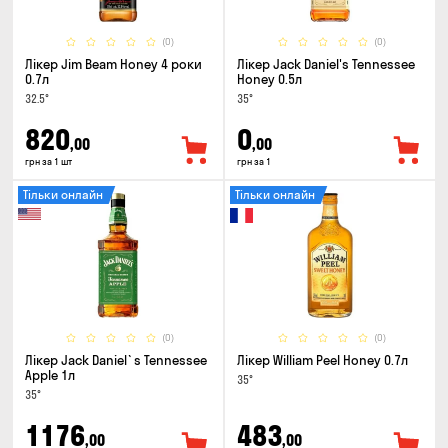
(0)
(0)
Лікер Jim Beam Honey 4 роки
Лікер Jack Daniel's Tennessee
0.7л
Honey 0.5л
32.5°
35°
820
0
,00
,00
грн за 1 шт
грн за 1
Тільки онлайн
Тільки онлайн
(0)
(0)
Лікер Jack Daniel`s Tennessee
Лікер William Peel Honey 0.7л
Apple 1л
35°
35°
1176
483
,00
,00