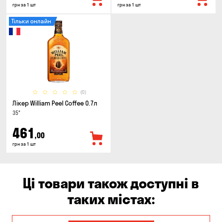
грн за 1 шт
грн за 1 шт
Тільки онлайн
(0)
Лікер William Peel Coffee 0.7л
35°
461
,00
грн за 1 шт
Ці товари також доступні в
таких містах: