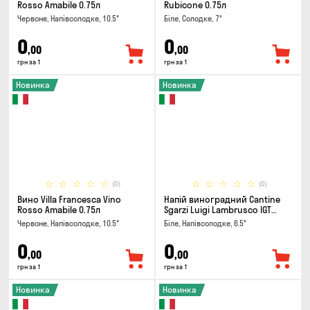
Rosso Amabile 0.75л
Rubicone 0.75л
Червоне, Напівсолодке, 10.5°
Біле, Солодке, 7°
0
0
,00
,00
грн за 1
грн за 1
Новинка
Новинка
(0)
(0)
Вино Villa Francesca Vino
Напій виноградний Cantine
Rosso Amabile 0.75л
Sgarzi Luigi Lambrusco IGT
Emilia Bianca Frizziante 0.75л
Червоне, Напівсолодке, 10.5°
Біле, Напівсолодке, 6.5°
0
0
,00
,00
грн за 1
грн за 1
Новинка
Новинка