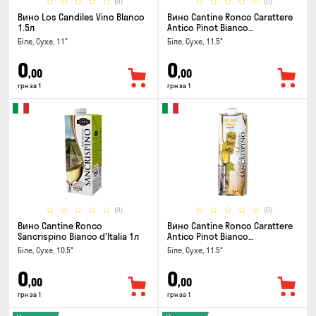
(0)
(0)
Вино Los Candiles Vino Blanco
Вино Cantine Ronco Carattere
1.5л
Antico Pinot Bianco
Chardonnay Rubicone IGT 1л
Біле, Сухе, 11°
Біле, Сухе, 11.5°
0
0
,00
,00
грн за 1
грн за 1
(0)
(0)
Вино Cantine Ronco
Вино Cantine Ronco Carattere
Sancrispino Bianco d'Italia 1л
Antico Pinot Bianco
Chardonnay Rubicone IGT 1л
Біле, Сухе, 10.5°
Біле, Сухе, 11.5°
0
0
,00
,00
грн за 1
грн за 1