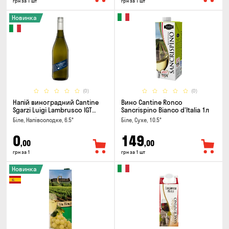
грн за 1 шт
грн за 1 шт
Новинка
(0)
(0)
Напій виноградний Cantine
Вино Cantine Ronco
Sgarzi Luigi Lambrusco IGT
Sancrispino Bianco d'Italia 1л
Emilia Bianca Frizziante 0.75л
Біле, Напівсолодке, 6.5°
Біле, Сухе, 10.5°
0
149
,00
,00
грн за 1
грн за 1 шт
Новинка