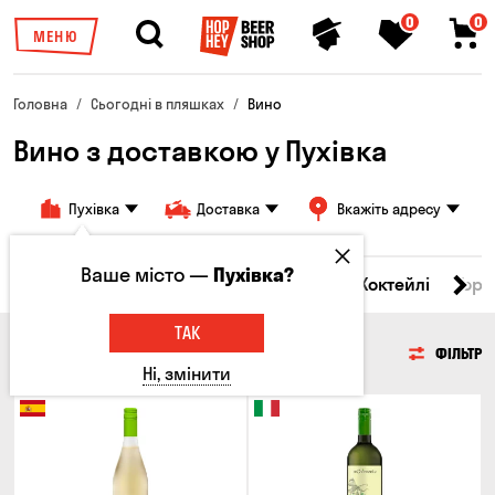
0
0
МЕНЮ
Головна
Сьогодні в пляшках
Вино
Вино з доставкою у Пухівка
Пухівка
Доставка
Вкажіть адресу
Ваше місто —
Пухівка?
і товари
Пиво
Сидр
Вино
Віскі
Коктейлі
Горі
ТАК
ВИНО
ФІЛЬТР
Ні, змінити