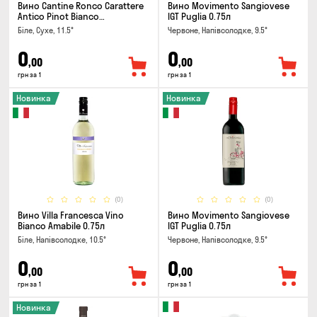
Вино Cantine Ronco Carattere
Вино Movimento Sangiovese
Antico Pinot Bianco
IGT Puglia 0.75л
Chardonnay Rubicone IGT 0.25л
Біле, Сухе, 11.5°
Червоне, Напівсолодке, 9.5°
0
0
,00
,00
грн за 1
грн за 1
Новинка
Новинка
(0)
(0)
Вино Villa Francesca Vino
Вино Movimento Sangiovese
Bianco Amabile 0.75л
IGT Puglia 0.75л
Біле, Напівсолодке, 10.5°
Червоне, Напівсолодке, 9.5°
0
0
,00
,00
грн за 1
грн за 1
Новинка