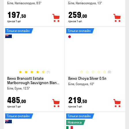
Біле, Напівсолодке, 9.5°
Біле, Напівсолодке, 13°
197
259
,50
,00
грн за 1 шт
грн за 1 шт
Тільки онлайн
Тільки онлайн
(1)
(0)
Вино Brancott Estate
Вино Choya Silver 0.5л
Marlborough Sauvignon Blanc
Біле, Солодке, 10°
0.75л
Біле, Сухе, 12.5°
485
219
,00
,50
грн за 1 шт
грн за 1 шт
Тільки онлайн
Тільки онлайн
Новинка