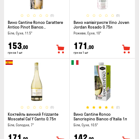
(0)
(0)
Вино Cantine Ronco Carattere
Вино напівігристе Vino Joven
Antico Pinot Bianco
Jordan Rosado 0.75л
Chardonnay Rubicone IGT 1л
Біле, Сухе, 11.5°
Рожеве, Сухе, 10°
153
171
,00
,00
грн за 1 шт
грн за 1 шт
(0)
(2)
Коктейль винний Frizzante
Вино Cantine Ronco
Moscatel Cal Y Canto 0.75л
Sancrispino Bianco d'Italia 1л
Біле, Солодке, 7°
Біле, Сухе, 10.5°
171
142