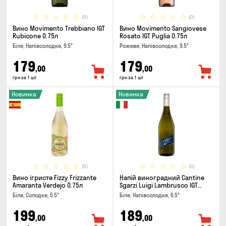
(0)
(0)
Вино Movimento Trebbiano IGT
Вино Movimento Sangiovese
Rubicone 0.75л
Rosato IGT Puglia 0.75л
Біле, Напівсолодке, 9.5°
Рожеве, Напівсолодке, 9.5°
179
179
,00
,00
грн за 1 шт
грн за 1 шт
Новинка
Новинка
(0)
(0)
Вино ігристе Fizzy Frizzante
Напій виноградний Cantine
Amaranta Verdejo 0.75л
Sgarzi Luigi Lambrusco IGT
Emilia Bianca Frizziante 0.75л
Біле, Солодке, 5.5°
Біле, Напівсолодке, 6.5°
199
189
,00
,00