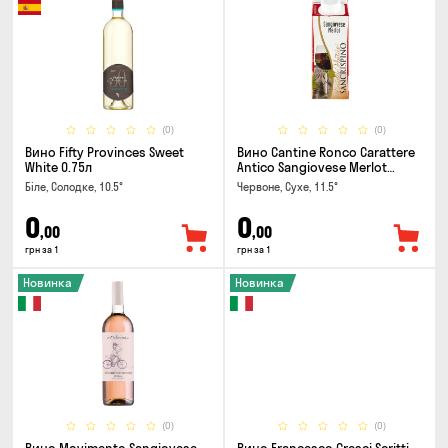
(0)
(0)
Вино Fifty Provinces Sweet
Вино Cantine Ronco Carattere
White 0.75л
Antico Sangiovese Merlot
Rubicone IGT 0.25л
Біле, Солодке, 10.5°
Червоне, Сухе, 11.5°
0
0
,00
,00
грн за 1
грн за 1
Новинка
Новинка
(0)
(0)