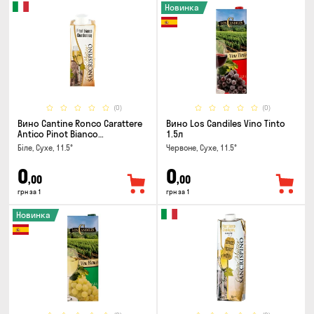
Новинка
(0)
(0)
Вино Cantine Ronco Carattere
Вино Los Candiles Vino Tinto
Antico Pinot Bianco
1.5л
Chardonnay Rubicone IGT 0.25л
Біле, Сухе, 11.5°
Червоне, Сухе, 11.5°
0
0
,00
,00
грн за 1
грн за 1
Новинка