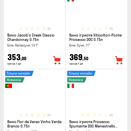
(0)
(0)
Вино Jacob's Creek Classic
Вино ігристе Viticoltori-Ponte
Chardonnay 0.75л
Prosecco DOC 0.75л
Біле, Напівсухе, 13.1°
Біле, Сухе, 11°
353
369
,00
,50
грн за 1 шт
грн за 1 шт
Тільки онлайн
Тільки онлайн
Новинка
Новинка
(0)
(0)
Вино Flor de Verao Vinho Verde
Вино ігристе Prosecco
Branco 0.75л
Spumante DOC Menestrello
0.75л