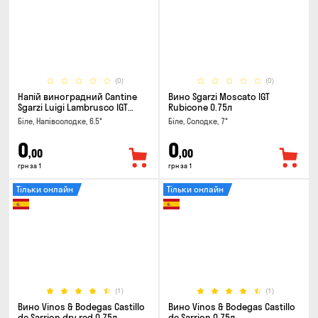
(0)
(0)
Напій виноградний Cantine
Вино Sgarzi Moscato IGT
Sgarzi Luigi Lambrusco IGT
Rubicone 0.75л
Emilia Bianca Frizziante 0.75л
Біле, Напівсолодке, 6.5°
Біле, Солодке, 7°
0
0
,00
,00
грн за 1
грн за 1
Тільки онлайн
Тільки онлайн
(1)
(1)
Вино Vinos & Bodegas Castillo
Вино Vinos & Bodegas Castillo
de Sarrion dry red 0.75л
de Sarrion 0.75л