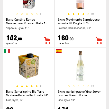
(0)
(1)
Вино Cantine Ronco
Вино Movimento Sangiovese
Sancrispino Rosso d'Italia 1л
Rosato IGT Puglia 0.75л
Червоне, Сухе, 11°
Рожеве, Напівсолодке, 9.5°
142
160
,00
,00
грн за 1 шт
грн за 1 шт
(2)
(0)
Вино Sancrispino Bio Terre
Вино напівігристе Vino Joven
Siciliane Catarratto Inzolia IGP
Jordan Blanco 0.75л
0.5л
Біле, Сухе, 12°
Біле, Сухе, 10°