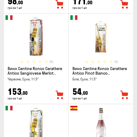
98
171
,00
,00
грн за 1 шт
грн за 1 шт
(0)
(0)
Вино Cantine Ronco Carattere
Вино Cantine Ronco Carattere
Antico Sangiovese Merlot
Antico Pinot Bianco
Rubicone IGT 1л
Chardonnay Rubicone IGT 0.25л
Червоне, Сухе, 11.5°
Біле, Сухе, 11.5°
153
54
,00
,00
грн за 1 шт
грн за 1 шт