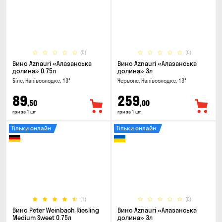
(0)
(0)
Вино Aznauri «Алазанська
Вино Aznauri «Алазанська
долина» 0.75л
долина» 3л
Біле, Напівсолодке, 13°
Червоне, Напівсолодке, 13°
89
259
,50
,00
грн за 1 шт
грн за 1 шт
Тільки онлайн
Тільки онлайн
(1)
(0)
Вино Peter Weinbach Riesling
Вино Aznauri «Алазанська
Medium Sweet 0.75л
долина» 3л