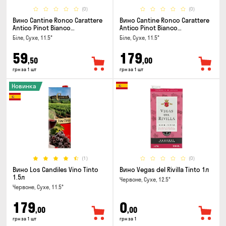
(0)
(0)
Вино Cantine Ronco Carattere
Вино Cantine Ronco Carattere
Antico Pinot Bianco
Antico Pinot Bianco
Chardonnay Rubicone IGT 0.25л
Chardonnay Rubicone IGT 1л
Біле, Сухе, 11.5°
Біле, Сухе, 11.5°
59
179
,50
,00
грн за 1 шт
грн за 1 шт
Новинка
(1)
(0)
Вино Los Candiles Vino Tinto
Вино Vegas del Rivilla Tinto 1л
1.5л
Червоне, Сухе, 12.5°
Червоне, Сухе, 11.5°
179
0
,00
,00
грн за 1 шт
грн за 1