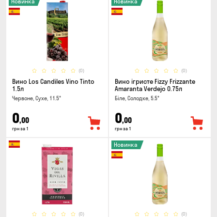
Новинка
Новинка
(0)
(0)
Вино Los Candiles Vino Tinto
Вино ігристе Fizzy Frizzante
1.5л
Amaranta Verdejo 0.75л
Червоне, Сухе, 11.5°
Біле, Солодке, 5.5°
0
0
,00
,00
грн за 1
грн за 1
Новинка
(0)
(0)