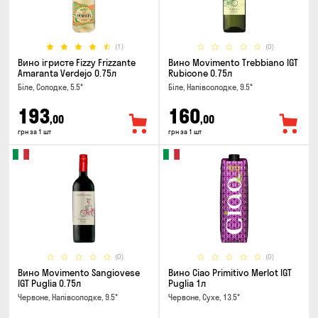
(1)
(0)
Вино ігристе Fizzy Frizzante
Вино Movimento Trebbiano IGT
Amaranta Verdejo 0.75л
Rubicone 0.75л
Біле, Солодке, 5.5°
Біле, Напівсолодке, 9.5°
193
160
,00
,00
грн за 1 шт
грн за 1 шт
(0)
(0)
Вино Movimento Sangiovese
Вино Ciao Primitivo Merlot IGT
IGT Puglia 0.75л
Puglia 1л
Червоне, Напівсолодке, 9.5°
Червоне, Сухе, 13.5°