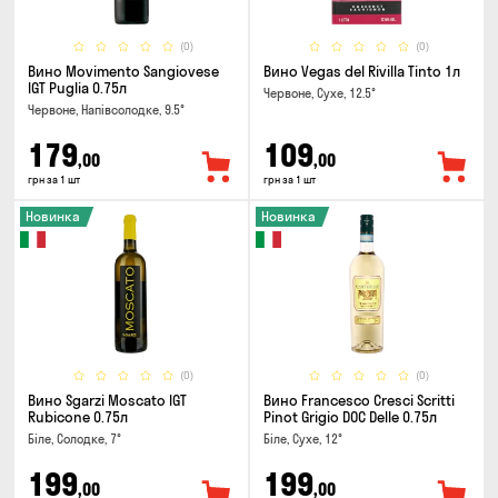
(0)
(0)
Вино Movimento Sangiovese
Вино Vegas del Rivilla Tinto 1л
IGT Puglia 0.75л
Червоне, Сухе, 12.5°
Червоне, Напівсолодке, 9.5°
179
109
,00
,00
грн за 1 шт
грн за 1 шт
Новинка
Новинка
(0)
(0)
Вино Sgarzi Moscato IGT
Вино Francesco Cresci Scritti
Rubicone 0.75л
Pinot Grigio DOC Delle 0.75л
Біле, Солодке, 7°
Біле, Сухе, 12°
199
199
,00
,00