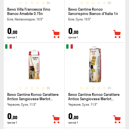
(0)
(0)
Вино Villa Francesca Vino
Вино Cantine Ronco
Bianco Amabile 0.75л
Sancrispino Bianco d'Italia 1л
Біле, Напівсолодке, 10.5°
Біле, Сухе, 10.5°
0
0
,00
,00
грн за 1
грн за 1
(0)
(0)
Вино Cantine Ronco Carattere
Вино Cantine Ronco Carattere
Antico Sangiovese Merlot
Antico Sangiovese Merlot
Rubicone IGT 0.25л
Rubicone IGT 1л
Червоне, Сухе, 11.5°
Червоне, Сухе, 11.5°
0
0
,00
,00
грн за 1
грн за 1