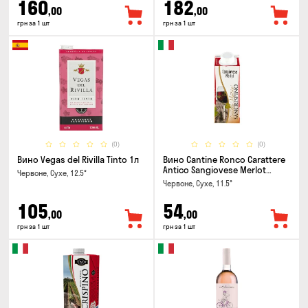
160
182
,00
,00
грн за 1 шт
грн за 1 шт
(0)
(0)
Вино Vegas del Rivilla Tinto 1л
Вино Cantine Ronco Carattere
Antico Sangiovese Merlot
Червоне, Сухе, 12.5°
Rubicone IGT 0.25л
Червоне, Сухе, 11.5°
105
54
,00
,00
грн за 1 шт
грн за 1 шт