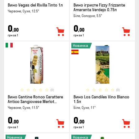
Вино Vegas del Rivilla Tinto 1л
Вино ігристе Fizzy Frizzante
Amaranta Verdejo 0.75л
Червоне, Сухе, 12.5°
Біле, Солодке, 5.5°
0
0
,00
,00
грн за 1
грн за 1
Новинка
(0)
(0)
Вино Cantine Ronco Carattere
Вино Los Candiles Vino Blanco
Antico Sangiovese Merlot
1.5л
Rubicone IGT 1л
Червоне, Сухе, 11.5°
Біле, Сухе, 11°
0
0
,00
,00
грн за 1
грн за 1
Новинка
Новинка