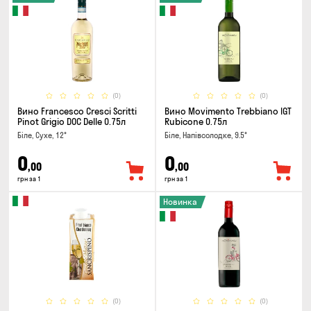
(0)
(0)
Вино Francesco Cresci Scritti
Вино Movimento Trebbiano IGT
Pinot Grigio DOC Delle 0.75л
Rubicone 0.75л
Біле, Сухе, 12°
Біле, Напівсолодке, 9.5°
0
0
,00
,00
грн за 1
грн за 1
Новинка
(0)
(0)