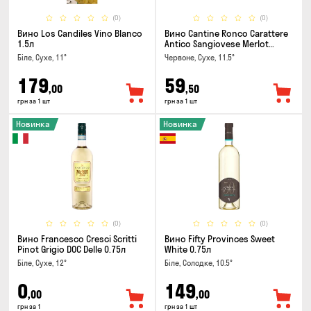
(0)
(0)
Вино Los Candiles Vino Blanco
Вино Cantine Ronco Carattere
1.5л
Antico Sangiovese Merlot
Rubicone IGT 0.25л
Біле, Сухе, 11°
Червоне, Сухе, 11.5°
179
59
,00
,50
грн за 1 шт
грн за 1 шт
Новинка
Новинка
(0)
(0)
Вино Francesco Cresci Scritti
Вино Fifty Provinces Sweet
Pinot Grigio DOC Delle 0.75л
White 0.75л
Біле, Сухе, 12°
Біле, Солодке, 10.5°
0
149
,00
,00
грн за 1
грн за 1 шт