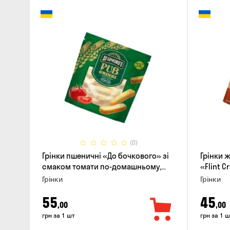
(0)
Грінки пшеничні «До бочкового» зі
Грінки 
смаком томати по-домашньому,
«Flint C
120г
гострих
Грінки
Грінки
55
45
,00
,00
грн за 1 шт
грн за 1 ш