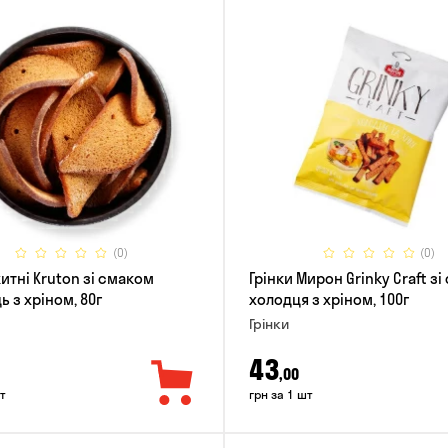
(0)
(0)
итні Kruton зі смаком
Грінки Мирон Grinky Craft з
 з хріном, 80г
холодця з хріном, 100г
Грінки
43
,00
т
грн за 1 шт