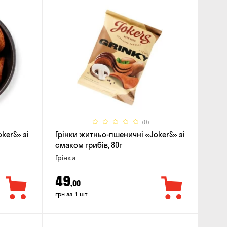
(0)
kerS» зі
Грінки житньо-пшеничні «JokerS» зі
смаком грибів, 80г
Грінки
49
,00
грн за 1 шт