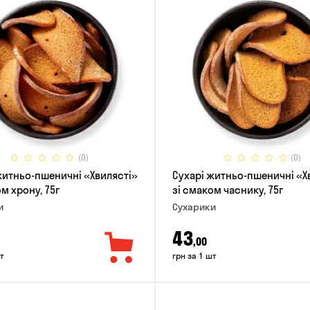
(0)
(0)
житньо-пшеничні «Хвилясті»
Сухарі житньо-пшеничні «Х
м хрону, 75г
зі смаком часнику, 75г
и
Сухарики
43
,00
т
грн за 1 шт