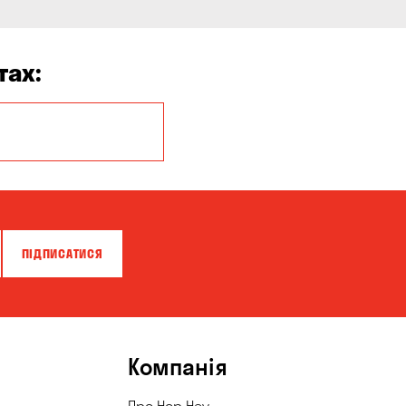
тах:
Бережинка
Біла Церква
Власівка
Гатне
ПІДПИСАТИСЯ
Горішні Плавні
Запоріжжя
Келеберда
Компанія
Котівка