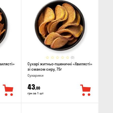
(0)
вилясті»
Сухарі житньо-пшеничні «Хвилясті»
зі смаком сиру, 75г
Сухарики
43
,00
грн за 1 шт