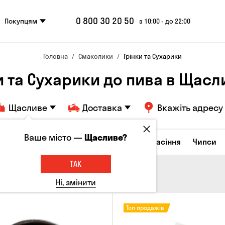
0 800 30 20 50
Покупцям
з 10:00 - до 22:00
Головна
Смаколики
Грінки та Сухарики
и та Сухарики до пива в Щас
Щасливе
Доставка
Вкажіть адресу
Ваше місто —
Щасливе?
ирні закуски
Горішки
Кукурудза
Насіння
Чипси
ТАК
Ні, змінити
Топ продажів