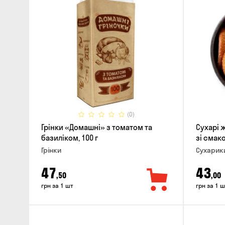
(0)
Грінки «Домашні» з томатом та
Сухарі 
базиліком, 100 г
зі смако
Грінки
Сухарик
47
43
,50
,00
грн за 1 шт
грн за 1 ш