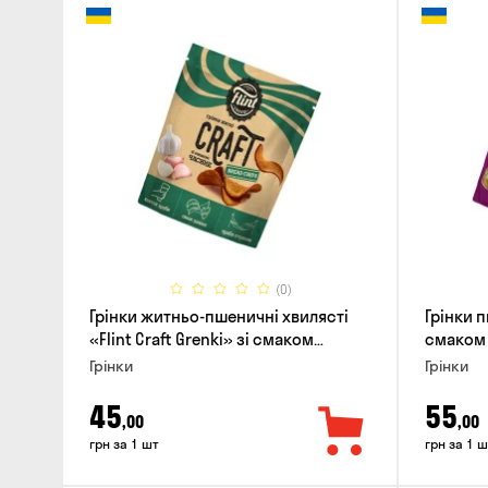
(0)
Грінки житньо-пшеничні хвилясті
Грінки 
«Flint Craft Grenki» зі смаком
смаком 
часнику, 80г
Грінки
Грінки
45
55
,00
,00
грн за 1 шт
грн за 1 ш