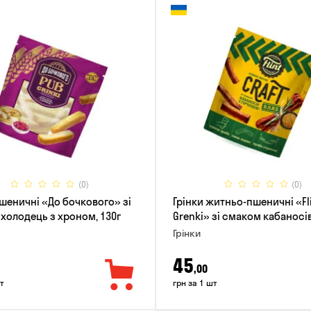
(0)
(0)
пшеничні «До бочкового» зі
Грінки житньо-пшеничні «Fli
холодець з хроном, 130г
Grenki» зі смаком кабаносів
гірчиці, 80г
Грінки
45
,00
т
грн за 1 шт