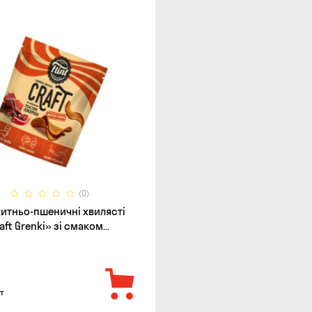
(0)
житньо-пшеничні хвилясті
raft Grenki» зі смаком
 джерки, 80г
т