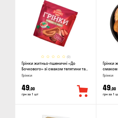
(0)
Грінки житньо-пшеничні «До
Грінки 
Бочкового» зі смаком телятини та
смаком 
аджики, 75г
Грінки
Грінки
49
49
,00
,00
грн за 1 шт
грн за 1 ш