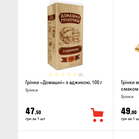
(0)
Грінки «Домашні» з аджикою, 100 г
Грінки 
смаком 
Грінки
Грінки
47
49
,50
,00
грн за 1 шт
грн за 1 ш