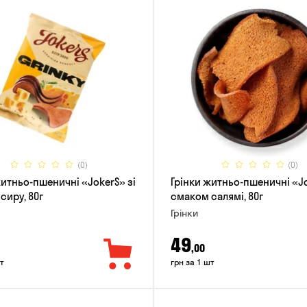
(0)
(0)
житньо-пшеничні «JokerS» зі
Грінки житньо-пшеничні «Jo
сиру, 80г
смаком салямі, 80г
Грінки
49
,00
т
грн за 1 шт