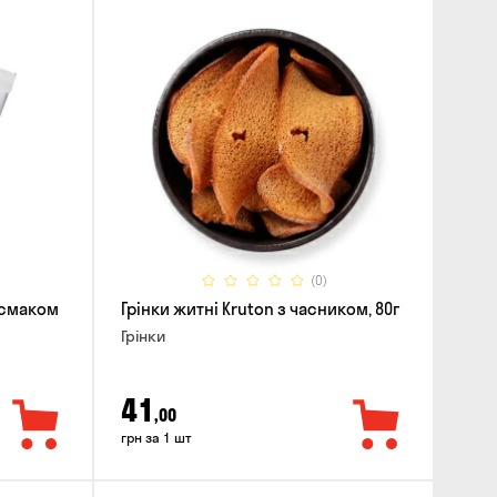
(0)
і смаком
Грінки житні Kruton з часником, 80г
Грінки
41
,00
грн за 1 шт