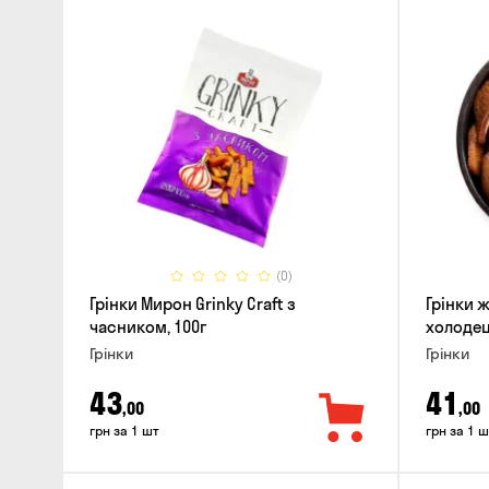
(0)
Грінки Мирон Grinky Craft з
Грінки ж
часником, 100г
холодець
Грінки
Грінки
43
41
,00
,00
грн за 1 шт
грн за 1 ш