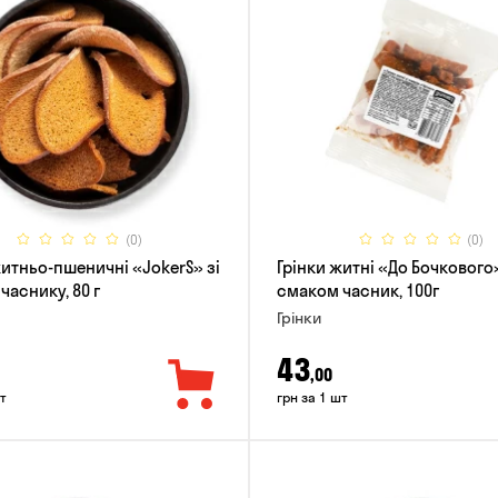
(0)
(0)
житньо-пшеничні «JokerS» зі
Грінки житні «До Бочкового»
часнику, 80 г
смаком часник, 100г
Грінки
43
,00
т
грн за 1 шт