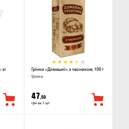
(5)
 зі
Грінки «Домашні» з часником, 100 г
Грінки
47
,50
грн за 1 шт