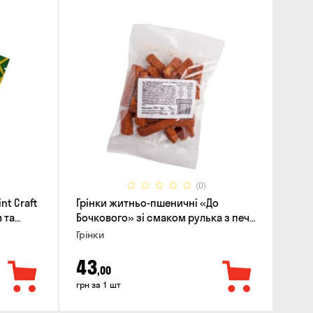
(0)
nt Craft
Грінки житньо-пшеничні «До
 та
Бочкового» зі смаком рулька з печі,
100г
Грінки
43
,00
грн за 1 шт