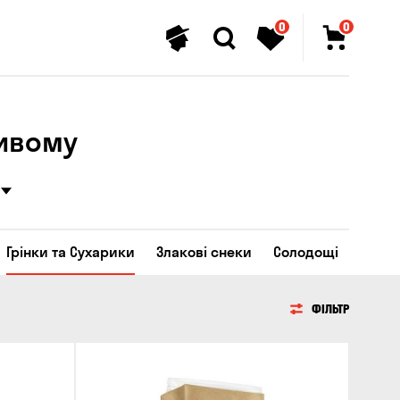
0
0
ливому
Грінки та Сухарики
Злакові снеки
Солодощі
ФІЛЬТР