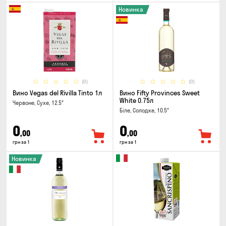
Новинка
(0)
(0)
Вино Vegas del Rivilla Tinto 1л
Вино Fifty Provinces Sweet
White 0.75л
Червоне, Сухе, 12.5°
Біле, Солодке, 10.5°
0
0
,00
,00
грн за 1
грн за 1
Новинка