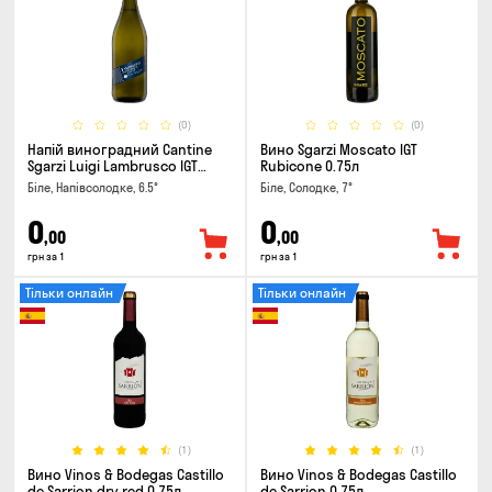
(0)
(0)
Напій виноградний Cantine
Вино Sgarzi Moscato IGT
Sgarzi Luigi Lambrusco IGT
Rubicone 0.75л
Emilia Bianca Frizziante 0.75л
Біле, Напівсолодке, 6.5°
Біле, Солодке, 7°
0
0
,00
,00
грн за 1
грн за 1
Тільки онлайн
Тільки онлайн
(1)
(1)
Вино Vinos & Bodegas Castillo
Вино Vinos & Bodegas Castillo
de Sarrion dry red 0.75л
de Sarrion 0.75л