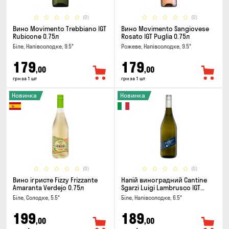
(0)
(0)
Вино Movimento Trebbiano IGT
Вино Movimento Sangiovese
Rubicone 0.75л
Rosato IGT Puglia 0.75л
Біле, Напівсолодке, 9.5°
Рожеве, Напівсолодке, 9.5°
179
179
,00
,00
грн за 1 шт
грн за 1 шт
Новинка
Новинка
(0)
(0)
Вино ігристе Fizzy Frizzante
Напій виноградний Cantine
Amaranta Verdejo 0.75л
Sgarzi Luigi Lambrusco IGT
Emilia Bianca Frizziante 0.75л
Біле, Солодке, 5.5°
Біле, Напівсолодке, 6.5°
199
189
,00
,00