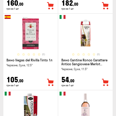
160
182
,00
,00
грн за 1 шт
грн за 1 шт
(0)
(0)
Вино Vegas del Rivilla Tinto 1л
Вино Cantine Ronco Carattere
Antico Sangiovese Merlot
Червоне, Сухе, 12.5°
Rubicone IGT 0.25л
Червоне, Сухе, 11.5°
105
54
,00
,00
грн за 1 шт
грн за 1 шт