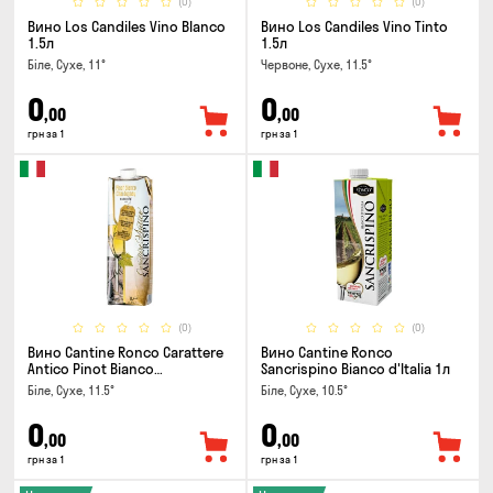
(0)
(0)
Вино Los Candiles Vino Blanco
Вино Los Candiles Vino Tinto
1.5л
1.5л
Біле, Сухе, 11°
Червоне, Сухе, 11.5°
0
0
,00
,00
грн за 1
грн за 1
(0)
(0)
Вино Cantine Ronco Carattere
Вино Cantine Ronco
Antico Pinot Bianco
Sancrispino Bianco d'Italia 1л
Chardonnay Rubicone IGT 1л
Біле, Сухе, 11.5°
Біле, Сухе, 10.5°
0
0
,00
,00
грн за 1
грн за 1