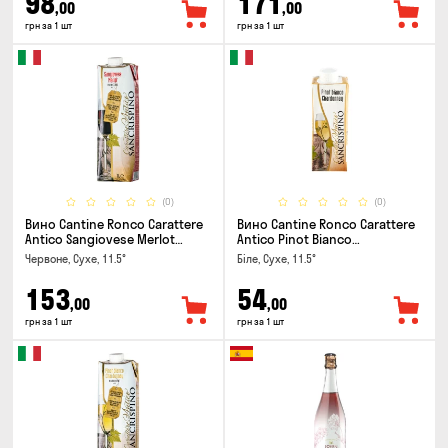
98
171
,00
,00
грн за 1 шт
грн за 1 шт
(0)
(0)
Вино Cantine Ronco Carattere
Вино Cantine Ronco Carattere
Antico Sangiovese Merlot
Antico Pinot Bianco
Rubicone IGT 1л
Chardonnay Rubicone IGT 0.25л
Червоне, Сухе, 11.5°
Біле, Сухе, 11.5°
153
54
,00
,00
грн за 1 шт
грн за 1 шт