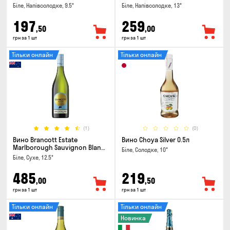
Біле, Напівсолодке, 9.5°
Біле, Напівсолодке, 13°
197
259
,50
,00
грн за 1 шт
грн за 1 шт
Тільки онлайн
Тільки онлайн
(1)
(0)
Вино Brancott Estate
Вино Choya Silver 0.5л
Marlborough Sauvignon Blanc
Біле, Солодке, 10°
0.75л
Біле, Сухе, 12.5°
485
219
,00
,50
грн за 1 шт
грн за 1 шт
Тільки онлайн
Тільки онлайн
Новинка