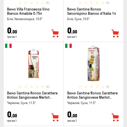
(0)
(0)
Вино Villa Francesca Vino
Вино Cantine Ronco
Bianco Amabile 0.75л
Sancrispino Bianco d'Italia 1л
Біле, Напівсолодке, 10.5°
Біле, Сухе, 10.5°
0
0
,00
,00
грн за 1
грн за 1
(0)
(0)
Вино Cantine Ronco Carattere
Вино Cantine Ronco Carattere
Antico Sangiovese Merlot
Antico Sangiovese Merlot
Rubicone IGT 0.25л
Rubicone IGT 1л
Червоне, Сухе, 11.5°
Червоне, Сухе, 11.5°
0
0
,00
,00
грн за 1
грн за 1