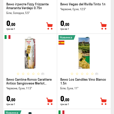
Вино ігристе Fizzy Frizzante
Вино Vegas del Rivilla Tinto 1л
Amaranta Verdejo 0.75л
Червоне, Сухе, 12.5°
Біле, Солодке, 5.5°
0
0
,00
,00
грн за 1
грн за 1
Новинка
(0)
(0)
Вино Cantine Ronco Carattere
Вино Los Candiles Vino Blanco
Antico Sangiovese Merlot
1.5л
Rubicone IGT 1л
Червоне, Сухе, 11.5°
Біле, Сухе, 11°
0
0
,00
,00
грн за 1
грн за 1
Новинка