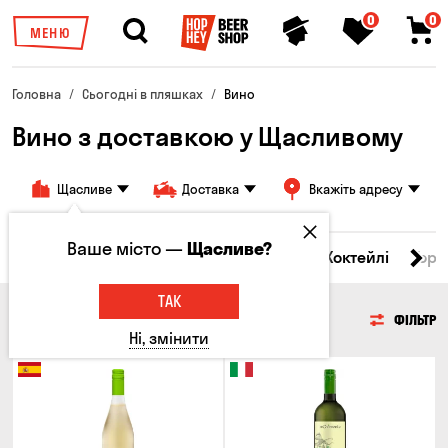
0
0
МЕНЮ
Головна
Сьогодні в пляшках
Вино
Вино з доставкою у Щасливому
Щасливе
Доставка
Вкажіть адресу
Ваше місто —
Щасливе?
і товари
Пиво
Сидр
Вино
Віскі
Коктейлі
Горі
ТАК
ВИНО
ФІЛЬТР
Ні, змінити