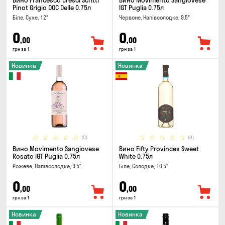
Вино Francesco Cresci Scritti
Вино Movimento Sangiovese
Pinot Grigio DOC Delle 0.75л
IGT Puglia 0.75л
Біле, Сухе, 12°
Червоне, Напівсолодке, 9.5°
0
0
,00
,00
грн за 1
грн за 1
Новинка
Новинка
(0)
(0)
Вино Movimento Sangiovese
Вино Fifty Provinces Sweet
Rosato IGT Puglia 0.75л
White 0.75л
Рожеве, Напівсолодке, 9.5°
Біле, Солодке, 10.5°
0
0
,00
,00
грн за 1
грн за 1
Новинка
Новинка