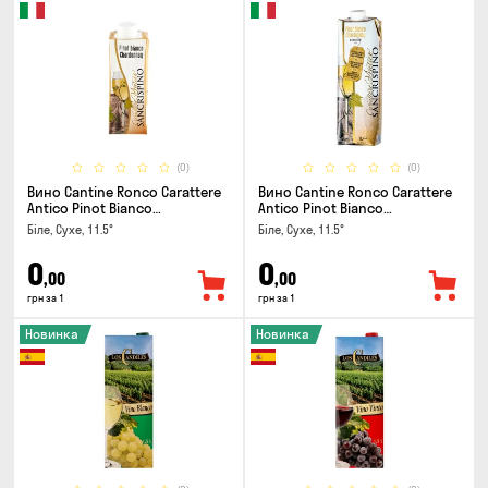
(0)
(0)
Вино Cantine Ronco Carattere
Вино Cantine Ronco Carattere
Antico Pinot Bianco
Antico Pinot Bianco
Chardonnay Rubicone IGT 0.25л
Chardonnay Rubicone IGT 1л
Біле, Сухе, 11.5°
Біле, Сухе, 11.5°
0
0
,00
,00
грн за 1
грн за 1
Новинка
Новинка