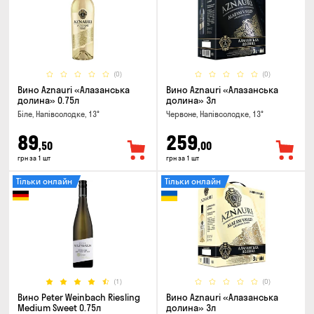
(0)
(0)
Вино Aznauri «Алазанська
Вино Aznauri «Алазанська
долина» 0.75л
долина» 3л
Біле, Напівсолодке, 13°
Червоне, Напівсолодке, 13°
89
259
,50
,00
грн за 1 шт
грн за 1 шт
Тільки онлайн
Тільки онлайн
(1)
(0)
Вино Peter Weinbach Riesling
Вино Aznauri «Алазанська
Medium Sweet 0.75л
долина» 3л