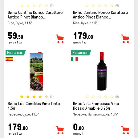
(0)
(0)
Вино Cantine Ronco Carattere
Вино Cantine Ronco Carattere
Antico Pinot Bianco
Antico Pinot Bianco
Chardonnay Rubicone IGT 0.25л
Chardonnay Rubicone IGT 1л
Біле, Сухе, 11.5°
Біле, Сухе, 11.5°
59
179
,50
,00
грн за 1 шт
грн за 1 шт
Новинка
Новинка
(1)
(0)
Вино Los Candiles Vino Tinto
Вино Villa Francesca Vino
1.5л
Rosso Amabile 0.75л
Червоне, Сухе, 11.5°
Червоне, Напівсолодке, 10.5°
179
0
,00
,00
грн за 1 шт
грн за 1