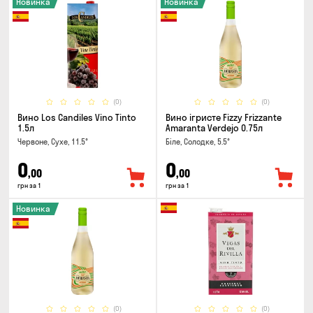
Новинка
Новинка
(0)
(0)
Вино Los Candiles Vino Tinto
Вино ігристе Fizzy Frizzante
1.5л
Amaranta Verdejo 0.75л
Червоне, Сухе, 11.5°
Біле, Солодке, 5.5°
0
0
,00
,00
грн за 1
грн за 1
Новинка
(0)
(0)