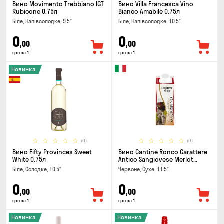
Вино Movimento Trebbiano IGT
Вино Villa Francesca Vino
Rubicone 0.75л
Bianco Amabile 0.75л
Біле, Напівсолодке, 9.5°
Біле, Напівсолодке, 10.5°
0
0
,00
,00
грн за 1
грн за 1
Новинка
(0)
(0)
Вино Fifty Provinces Sweet
Вино Cantine Ronco Carattere
White 0.75л
Antico Sangiovese Merlot
Rubicone IGT 0.25л
Біле, Солодке, 10.5°
Червоне, Сухе, 11.5°
0
0
,00
,00
грн за 1
грн за 1
Новинка
Новинка