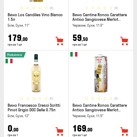
(0)
(0)
Вино Los Candiles Vino Blanco
Вино Cantine Ronco Carattere
1.5л
Antico Sangiovese Merlot
Rubicone IGT 0.25л
Біле, Сухе, 11°
Червоне, Сухе, 11.5°
179
59
,00
,50
грн за 1 шт
грн за 1 шт
Новинка
(0)
(0)
Вино Francesco Cresci Scritti
Вино Cantine Ronco Carattere
Pinot Grigio DOC Delle 0.75л
Antico Sangiovese Merlot
Rubicone IGT 1л
Біле, Сухе, 12°
Червоне, Сухе, 11.5°
0
169
,00
,00
грн за 1
грн за 1 шт