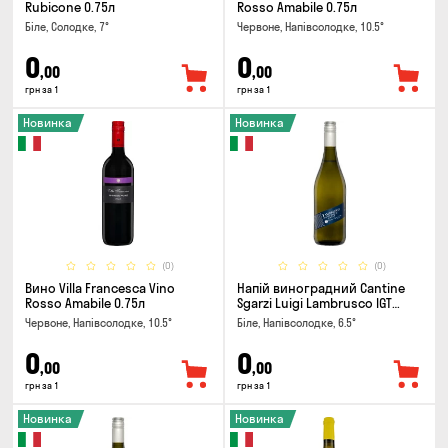
Rubicone 0.75л
Rosso Amabile 0.75л
Біле, Солодке, 7°
Червоне, Напівсолодке, 10.5°
0
0
,00
,00
грн за 1
грн за 1
Новинка
Новинка
(0)
(0)
Вино Villa Francesca Vino
Напій виноградний Cantine
Rosso Amabile 0.75л
Sgarzi Luigi Lambrusco IGT
Emilia Bianca Frizziante 0.75л
Червоне, Напівсолодке, 10.5°
Біле, Напівсолодке, 6.5°
0
0
,00
,00
грн за 1
грн за 1
Новинка
Новинка