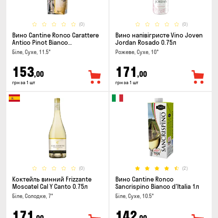
(0)
(0)
Вино Cantine Ronco Carattere
Вино напівігристе Vino Joven
Antico Pinot Bianco
Jordan Rosado 0.75л
Chardonnay Rubicone IGT 1л
Біле, Сухе, 11.5°
Рожеве, Сухе, 10°
153
171
,00
,00
грн за 1 шт
грн за 1 шт
(0)
(2)
Коктейль винний Frizzante
Вино Cantine Ronco
Moscatel Cal Y Canto 0.75л
Sancrispino Bianco d'Italia 1л
Біле, Солодке, 7°
Біле, Сухе, 10.5°
171
142