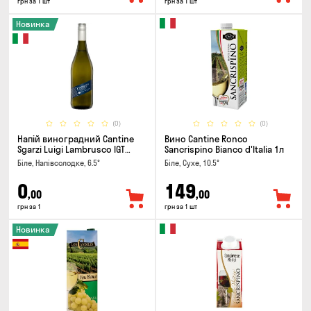
грн за 1 шт
грн за 1 шт
Новинка
(0)
(0)
Напій виноградний Cantine
Вино Cantine Ronco
Sgarzi Luigi Lambrusco IGT
Sancrispino Bianco d'Italia 1л
Emilia Bianca Frizziante 0.75л
Біле, Напівсолодке, 6.5°
Біле, Сухе, 10.5°
0
149
,00
,00
грн за 1
грн за 1 шт
Новинка