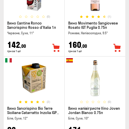
(0)
(1)
Вино Cantine Ronco
Вино Movimento Sangiovese
Sancrispino Rosso d'Italia 1л
Rosato IGT Puglia 0.75л
Червоне, Сухе, 11°
Рожеве, Напівсолодке, 9.5°
142
160
,00
,00
грн за 1 шт
грн за 1 шт
(2)
(0)
Вино Sancrispino Bio Terre
Вино напівігристе Vino Joven
Siciliane Catarratto Inzolia IGP
Jordan Blanco 0.75л
0.5л
Біле, Сухе, 12°
Біле, Сухе, 10°