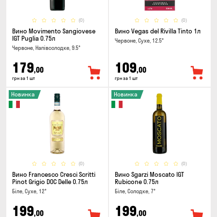
(0)
(0)
Вино Movimento Sangiovese
Вино Vegas del Rivilla Tinto 1л
IGT Puglia 0.75л
Червоне, Сухе, 12.5°
Червоне, Напівсолодке, 9.5°
179
109
,00
,00
грн за 1 шт
грн за 1 шт
Новинка
Новинка
(0)
(0)
Вино Francesco Cresci Scritti
Вино Sgarzi Moscato IGT
Pinot Grigio DOC Delle 0.75л
Rubicone 0.75л
Біле, Сухе, 12°
Біле, Солодке, 7°
199
199
,00
,00