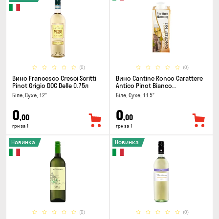
(0)
(0)
Вино Francesco Cresci Scritti
Вино Cantine Ronco Carattere
Pinot Grigio DOC Delle 0.75л
Antico Pinot Bianco
Chardonnay Rubicone IGT 0.25л
Біле, Сухе, 12°
Біле, Сухе, 11.5°
0
0
,00
,00
грн за 1
грн за 1
Новинка
Новинка
(0)
(0)