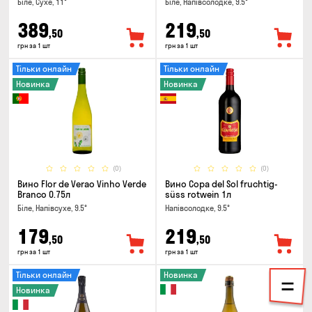
Біле, Сухе, 11°
Біле, Напівсолодке, 9.5°
389
219
,50
,50
грн за 1 шт
грн за 1 шт
Тільки онлайн
Тільки онлайн
Новинка
Новинка
(0)
(0)
Вино Flor de Verao Vinho Verde
Вино Copa del Sol fruchtig-
Branco 0.75л
süss rotwein 1л
Біле, Напівсухе, 9.5°
Напівсолодке, 9.5°
179
219
,50
,50
грн за 1 шт
грн за 1 шт
Тільки онлайн
Новинка
Новинка