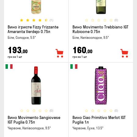
(1)
(0)
Вино ігристе Fizzy Frizzante
Вино Movimento Trebbiano IGT
Amaranta Verdejo 0.75л
Rubicone 0.75л
Біле, Солодке, 5.5°
Біле, Напівсолодке, 9.5°
193
160
,00
,00
грн за 1 шт
грн за 1 шт
(0)
(0)
Вино Movimento Sangiovese
Вино Ciao Primitivo Merlot IGT
IGT Puglia 0.75л
Puglia 1л
Червоне, Напівсолодке, 9.5°
Червоне, Сухе, 13.5°