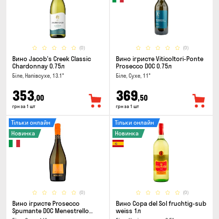
(0)
(0)
Вино Jacob's Creek Classic
Вино ігристе Viticoltori-Ponte
Chardonnay 0.75л
Prosecco DOC 0.75л
Біле, Напівсухе, 13.1°
Біле, Сухе, 11°
353
369
,00
,50
грн за 1 шт
грн за 1 шт
Тільки онлайн
Тільки онлайн
Новинка
Новинка
(0)
(0)
Вино ігристе Prosecco
Вино Copa del Sol fruchtig-sub
Spumante DOC Menestrello
weiss 1л
0.75л