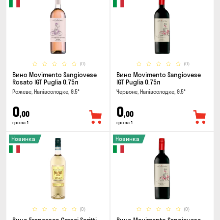
(0)
(0)
Вино Movimento Sangiovese
Вино Movimento Sangiovese
Rosato IGT Puglia 0.75л
IGT Puglia 0.75л
Рожеве, Напівсолодке, 9.5°
Червоне, Напівсолодке, 9.5°
0
0
,00
,00
грн за 1
грн за 1
Новинка
Новинка
(0)
(0)