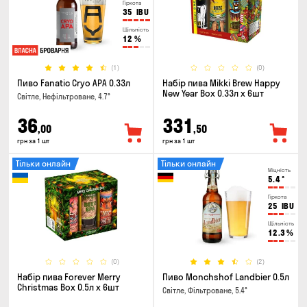
Гіркота
35
IBU
Щільність
12
%
(1)
(0)
Пиво Fanatic Cryo APA 0.33л
Набір пива Mikki Brew Happy
New Year Box 0.33л x 6шт
Світле, Нефільтроване, 4.7°
36
331
,00
,50
грн за 1 шт
грн за 1 шт
Тільки онлайн
Тільки онлайн
Міцність
5.4
°
Гіркота
25
IBU
Щільність
12.3
%
(0)
(2)
Набір пива Forever Merry
Пиво Monchshof Landbier 0.5л
Christmas Box 0.5л x 6шт
Світле, Фільтроване, 5.4°