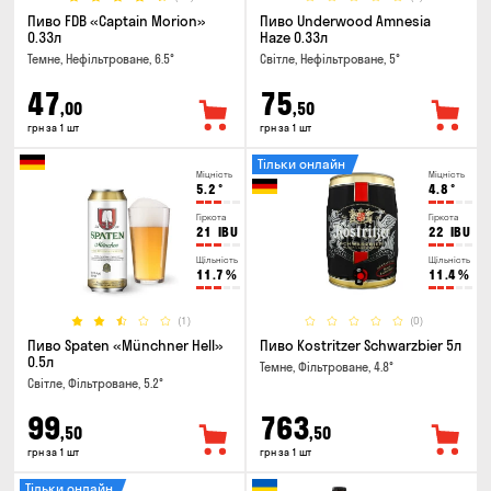
Пиво FDB «Captain Morion»
Пиво Underwood Amnesia
0.33л
Haze 0.33л
Темне, Нефільтроване, 6.5°
Світле, Нефільтроване, 5°
47
75
,00
,50
грн за 1 шт
грн за 1 шт
Тільки онлайн
Міцність
Міцність
5.2
°
4.8
°
Гіркота
Гіркота
21
IBU
22
IBU
Щільність
Щільність
11.7
%
11.4
%
(1)
(0)
Пиво Spaten «Münchner Hell»
Пиво Kostritzer Schwarzbier 5л
0.5л
Темне, Фільтроване, 4.8°
Світле, Фільтроване, 5.2°
99
763
,50
,50
грн за 1 шт
грн за 1 шт
Тільки онлайн