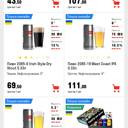
43
107
,50
,00
грн за 1 шт
грн за 1 шт
Тільки онлайн
Тільки онлайн
Міцність
Міцність
5
°
6
°
Гіркота
Гіркота
30
IBU
75
IBU
Щільність
Щільність
13
%
14.3
%
(1)
(0)
Пиво 2085-6 Irish Style Dry
Пиво 2085-19 West Coast IPA
Stout 0.33л
0.33л
Темне, Нефільтроване, 5°
Світле, Нефільтроване, 6°
69
111
,50
,00
грн за 1 шт
грн за 1 шт
Тільки онлайн
Тільки онлайн
Міцність
Новинка
5.3
°
Гіркота
30
IBU
Щільність