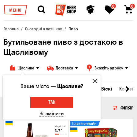
0
0
МЕНЮ
Головна
Сьогодні в пляшках
Пиво
Бутильоване пиво з достакою в
Щасливому
Щасливе
Доставка
Вкажіть адресу
Ваше місто —
Щасливе?
Всі товари
Пиво
Сидр
Вино
Віскі
Коктейл
ТАК
ПИВО
ФІЛЬТР
Ні, змінити
Тільки онлайн
Міцність
4.7
°