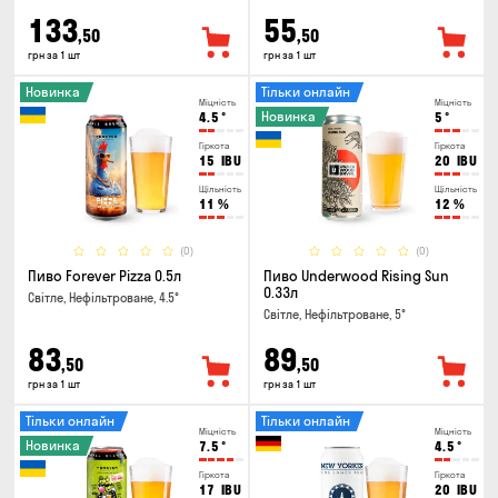
133
55
,50
,50
грн за 1 шт
грн за 1 шт
Новинка
Тільки онлайн
Міцність
Міцність
Новинка
4.5
°
5
°
Гіркота
Гіркота
15
IBU
20
IBU
Щільність
Щільність
11
%
12
%
(0)
(0)
Пиво Forever Pizza 0.5л
Пиво Underwood Rising Sun
0.33л
Світле, Нефільтроване, 4.5°
Світле, Нефільтроване, 5°
83
89
,50
,50
грн за 1 шт
грн за 1 шт
Тільки онлайн
Тільки онлайн
Міцність
Міцність
Новинка
7.5
°
4.5
°
Гіркота
Гіркота
17
IBU
20
IBU