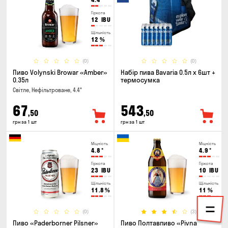
Гіркота
12
IBU
Щільність
12
%
(0)
(0)
Пиво Volynski Browar «Amber»
Набір пива Bavaria 0.5л х 6шт +
0.35л
термосумка
Світле, Нефільтроване, 4.4°
67
543
,50
,50
грн за 1 шт
грн за 1 шт
Міцність
Міцність
4.8
°
4.9
°
Гіркота
Гіркота
23
IBU
10
IBU
Щільність
Щільність
11.8
%
11
%
(0)
(3)
Пиво «Paderborner Pilsner»
Пиво Полтавпиво «Pivna