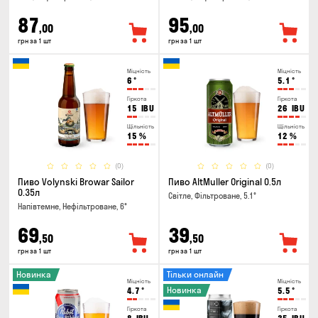
87
95
,00
,00
грн за 1 шт
грн за 1 шт
Міцність
Міцність
6
°
5.1
°
Гіркота
Гіркота
15
IBU
26
IBU
Щільність
Щільність
15
%
12
%
(0)
(0)
Пиво Volynski Browar Sailor
Пиво AltMuller Original 0.5л
0.35л
Світле, Фільтроване, 5.1°
Напівтемне, Нефільтроване, 6°
69
39
,50
,50
грн за 1 шт
грн за 1 шт
Новинка
Тільки онлайн
Міцність
Міцність
Новинка
4.7
°
5.5
°
Гіркота
Гіркота