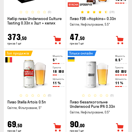
(0)
(28)
Набір пива Underwood Culture
Пиво FDB «Hopkins» 0.33л
Tasting 0.33л x 3шт + келих
Світле, Нефільтроване, 5.5°
373
47
,50
,50
грн за 1 шт
грн за 1 шт
Топ продажів
Тільки онлайн
Міцність
Міцність
5
°
0.5
°
Гіркота
Гіркота
18
IBU
40
IBU
Щільність
Щільність
11
%
11
%
(0)
(0)
Пиво Stella Artois 0.5л
Пиво безалкогольне
Underwood Pure IPA 0.33л
Світле, Фільтроване, 5°
Світле, Нефільтроване, 0.5°
69
90
,50
,00
грн за 1 шт
грн за 1 шт