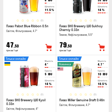
8
IBU
35
IBU
Щільність
Щільність
11.5
%
14
%
(0)
(0)
Пиво Pabst Blue Ribbon 0.5л
Пиво SHO Brewery ШО Sukhoy
Cherniy 0.33л
Світле, Фільтроване, 4.7°
Темне, Нефільтроване, 5.5°
47
79
,50
,50
грн за 1 шт
грн за 1 шт
Тільки онлайн
Тільки онлайн
Міцність
Міцність
Новинка
4
°
4.7
°
Гіркота
Гіркота
5
IBU
10
IBU
Щільність
Щільність
14
%
10.5
%
(0)
(0)
Пиво SHO Brewery ШО Kysil
Пиво Miller Genuine Draft 0.48л
0.33л
Світле, Фільтроване, 4.7°
Світле, Нефільтроване, 4°