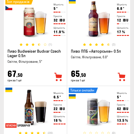
Топ продажів
Міцність
Міцність
5
°
6.8
°
Гіркота
Гіркота
32
IBU
12
IBU
Щільність
Щільність
11.9
%
17
%
(1)
(3)
Пиво Budweiser Budvar Czech
Пиво ППБ «Авторське» 0.5л
Lager 0.5л
Світле, Фільтроване, 6.8°
Світле, Фільтроване, 5°
67
65
,50
,50
грн за 1 шт
грн за 1 шт
Тільки онлайн
Міцність
Міцність
6.5
°
5
°
Гіркота
Гіркота
22
IBU
42
IBU
Щільність
Щільність
18
%
13.5
%
(26)
(0)