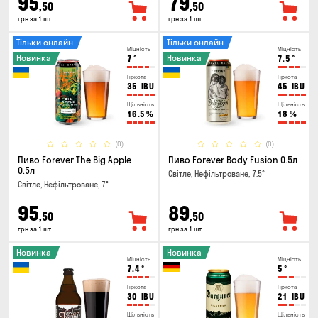
95
79
,50
,50
грн за 1 шт
грн за 1 шт
Тільки онлайн
Тільки онлайн
Міцність
Міцність
Новинка
Новинка
7
°
7.5
°
Гіркота
Гіркота
35
IBU
45
IBU
Щільність
Щільність
16.5
%
18
%
(0)
(0)
Пиво Forever The Big Apple
Пиво Forever Body Fusion 0.5л
0.5л
Світле, Нефільтроване, 7.5°
Світле, Нефільтроване, 7°
95
89
,50
,50
грн за 1 шт
грн за 1 шт
Новинка
Новинка
Міцність
Міцність
7.4
°
5
°
Гіркота
Гіркота
30
IBU
21
IBU
Щільність
Щільність