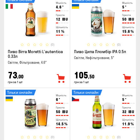
Міцність
Міцність
4.6
°
5
°
Гіркота
Гіркота
12
IBU
50
IBU
Щільність
Щільність
11
%
15.6
%
(0)
(0)
Пиво Birra Moretti L'autentica
Пиво Ципа Пломбір IPA 0.5л
0.33л
Світле, Нефільтроване, 5°
Світле, Фільтроване, 4.6°
73
105
,00
,50
грн за 1 шт
грн за 1 шт
Тільки онлайн
Тільки онлайн
Міцність
Міцність
6
°
5
°
Гіркота
Гіркота
50
IBU
32
IBU
Щільність
Щільність
14.5
%
11.9
%
(0)
(0)