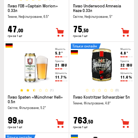
Пиво FDB «Captain Morion»
Пиво Underwood Amnesia
0.33л
Haze 0.33л
Темне, Нефільтроване, 6.5°
Світле, Нефільтроване, 5°
47
75
,00
,50
грн за 1 шт
грн за 1 шт
Тільки онлайн
Міцність
Міцність
5.2
°
4.8
°
Гіркота
Гіркота
21
IBU
22
IBU
Щільність
Щільність
11.7
%
11.4
%
(1)
(0)
Пиво Spaten «Münchner Hell»
Пиво Kostritzer Schwarzbier 5л
0.5л
Темне, Фільтроване, 4.8°
Світле, Фільтроване, 5.2°
99
763
,50
,50
грн за 1 шт
грн за 1 шт
Тільки онлайн