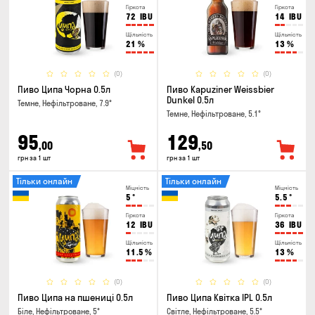
Гіркота
Гіркота
72
IBU
14
IBU
Щільність
Щільність
21
%
13
%
(0)
(0)
Пиво Ципа Чорна 0.5л
Пиво Kapuziner Weissbier
Dunkel 0.5л
Темне, Нефільтроване, 7.9°
Темне, Нефільтроване, 5.1°
95
129
,00
,50
грн за 1 шт
грн за 1 шт
Тільки онлайн
Тільки онлайн
Міцність
Міцність
5
°
5.5
°
Гіркота
Гіркота
12
IBU
36
IBU
Щільність
Щільність
11.5
%
13
%
(0)
(0)
Пиво Ципа на пшениці 0.5л
Пиво Ципа Квітка IPL 0.5л
Біле, Нефільтроване, 5°
Світле, Нефільтроване, 5.5°