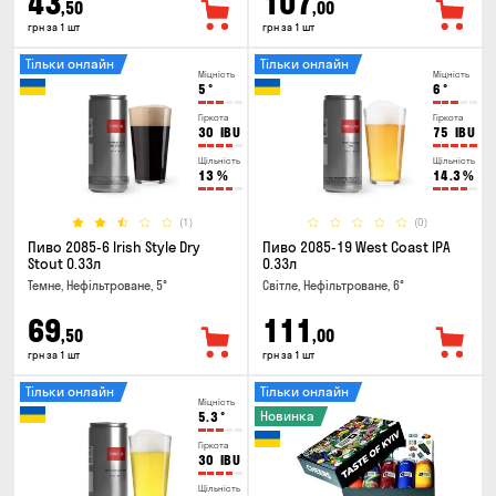
43
107
,50
,00
грн за 1 шт
грн за 1 шт
Тільки онлайн
Тільки онлайн
Міцність
Міцність
5
°
6
°
Гіркота
Гіркота
30
IBU
75
IBU
Щільність
Щільність
13
%
14.3
%
(1)
(0)
Пиво 2085-6 Irish Style Dry
Пиво 2085-19 West Coast IPA
Stout 0.33л
0.33л
Темне, Нефільтроване, 5°
Світле, Нефільтроване, 6°
69
111
,50
,00
грн за 1 шт
грн за 1 шт
Тільки онлайн
Тільки онлайн
Міцність
Новинка
5.3
°
Гіркота
30
IBU
Щільність