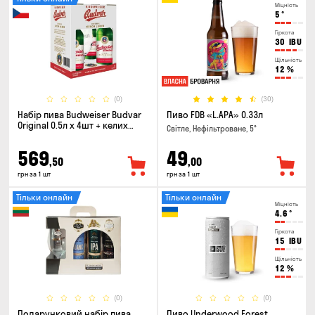
Міцність
5
°
Гіркота
30
IBU
Щільність
12
%
(0)
(30)
Набір пива Budweiser Budvar
Пиво FDB «L.APA» 0.33л
Original 0.5л х 4шт + келих
Світле, Нефільтроване, 5°
0.33л
569
49
,50
,00
грн за 1 шт
грн за 1 шт
Тільки онлайн
Тільки онлайн
Міцність
4.6
°
Гіркота
15
IBU
Щільність
12
%
(0)
(0)
Подарунковий набір пива
Пиво Underwood Forest