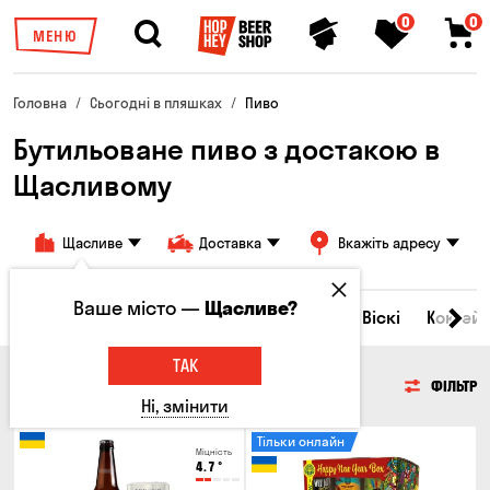
0
0
МЕНЮ
Головна
Сьогодні в пляшках
Пиво
Бутильоване пиво з достакою в
Щасливому
Щасливе
Доставка
Вкажіть адресу
Ваше місто —
Щасливе?
Всі товари
Пиво
Сидр
Вино
Віскі
Коктейл
ТАК
ПИВО
ФІЛЬТР
Ні, змінити
Тільки онлайн
Міцність
4.7
°