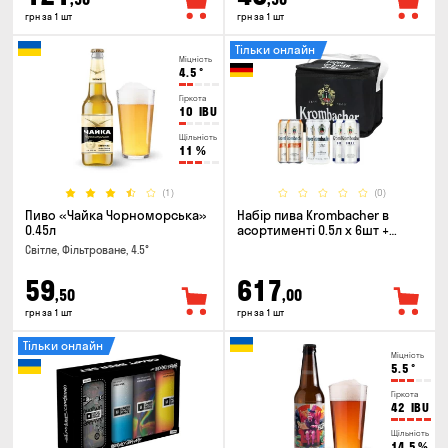
грн за 1 шт
грн за 1 шт
Тільки онлайн
Міцність
4.5
°
Гіркота
10
IBU
Щільність
11
%
(1)
(0)
Пиво «Чайка Чорноморська»
Набір пива Krombacher в
0.45л
асортименті 0.5л х 6шт +
термосумка
Світле, Фільтроване, 4.5°
59
617
,50
,00
грн за 1 шт
грн за 1 шт
Тільки онлайн
Міцність
5.5
°
Гіркота
42
IBU
Щільність
14.5
%