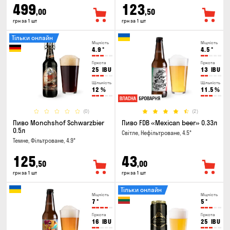
499
123
,00
,50
грн за 1 шт
грн за 1 шт
Тільки онлайн
Міцність
Міцність
4.9
°
4.5
°
Гіркота
Гіркота
25
IBU
13
IBU
Щільність
Щільність
12
%
11.5
%
(0)
(2)
Пиво Monchshof Schwarzbier
Пиво FDB «Mexican beer» 0.33л
0.5л
Світле, Нефільтроване, 4.5°
Темне, Фільтроване, 4.9°
125
43
,50
,00
грн за 1 шт
грн за 1 шт
Тільки онлайн
Міцність
Міцність
7
°
5
°
Гіркота
Гіркота
16
IBU
25
IBU