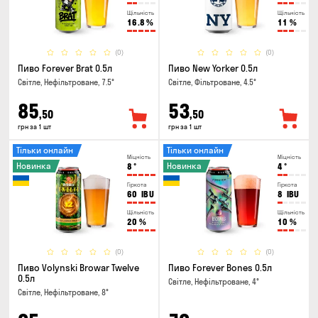
Щільність
Щільність
16.8
%
11
%
(0)
(0)
Пиво Forever Brat 0.5л
Пиво New Yorker 0.5л
Світле, Нефільтроване, 7.5°
Світле, Фільтроване, 4.5°
85
53
,50
,50
грн за 1 шт
грн за 1 шт
Тільки онлайн
Тільки онлайн
Міцність
Міцність
Новинка
Новинка
8
°
4
°
Гіркота
Гіркота
60
IBU
8
IBU
Щільність
Щільність
20
%
10
%
(0)
(0)
Пиво Volynski Browar Twelve
Пиво Forever Bones 0.5л
0.5л
Світле, Нефільтроване, 4°
Світле, Нефільтроване, 8°