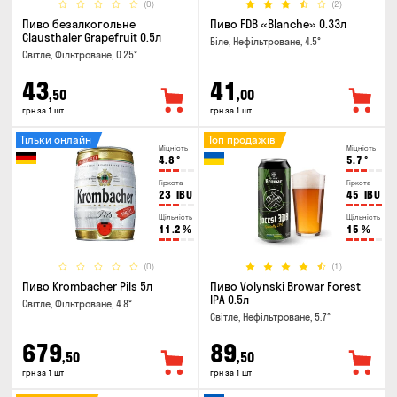
(0)
(2)
Пиво безалкогольне
Пиво FDB «Blanche» 0.33л
Clausthaler Grapefruit 0.5л
Біле, Нефільтроване, 4.5°
Світле, Фільтроване, 0.25°
43
41
,50
,00
грн за 1 шт
грн за 1 шт
Тільки онлайн
Топ продажів
Міцність
Міцність
4.8
°
5.7
°
Гіркота
Гіркота
23
IBU
45
IBU
Щільність
Щільність
11.2
%
15
%
(0)
(1)
Пиво Krombacher Pils 5л
Пиво Volynski Browar Forest
IPA 0.5л
Світле, Фільтроване, 4.8°
Світле, Нефільтроване, 5.7°
679
89
,50
,50
грн за 1 шт
грн за 1 шт