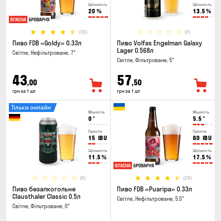
Щільність
Щільність
20
%
13.5
%
(30)
(0)
Пиво FDB «Goldy» 0.33л
Пиво Volfas Engelman Galaxy
Lager 0.568л
Світле, Нефільтроване, 7°
Світле, Фільтроване, 5°
43
57
,00
,50
грн за 1 шт
грн за 1 шт
Тільки онлайн
Міцність
Міцність
0
°
5.5
°
Гіркота
Гіркота
15
IBU
60
IBU
Щільність
Щільність
11.5
%
17.5
%
(0)
(26)
Пиво безалкогольне
Пиво FDB «Puaripa» 0.33л
Clausthaler Classic 0.5л
Світле, Нефільтроване, 5.5°
Світле, Фільтроване, 0°