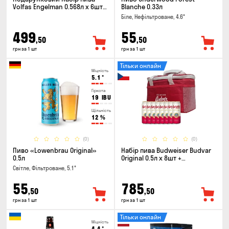
Volfas Engelman 0.568л x 6шт +
Blanche 0.33л
келих 0.568л
Біле, Нефільтроване, 4.6°
499
55
,50
,50
грн за 1 шт
грн за 1 шт
Тільки онлайн
Міцність
5.1
°
Гіркота
19
IBU
Щільність
12
%
(0)
(0)
Пиво «Lowenbrau Original»
Набір пива Budweiser Budvar
0.5л
Original 0.5л х 8шт +
термосумка
Світле, Фільтроване, 5.1°
55
785
,50
,50
грн за 1 шт
грн за 1 шт
Тільки онлайн
Міцність
4.4
°