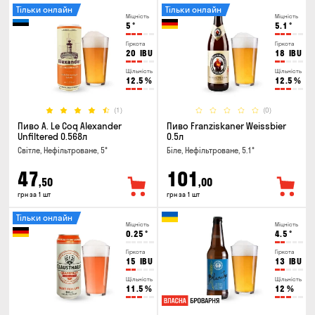
Тільки онлайн
Тільки онлайн
Міцність
Міцність
5
°
5.1
°
Гіркота
Гіркота
20
IBU
18
IBU
Щільність
Щільність
12.5
%
12.5
%
(1)
(0)
Пиво A. Le Coq Alexander
Пиво Franziskaner Weissbier
Unfiltered 0.568л
0.5л
Світле, Нефільтроване, 5°
Біле, Нефільтроване, 5.1°
47
101
,50
,00
грн за 1 шт
грн за 1 шт
Тільки онлайн
Міцність
Міцність
0.25
°
4.5
°
Гіркота
Гіркота
15
IBU
13
IBU
Щільність
Щільність
11.5
%
12
%