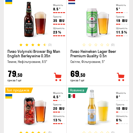
Міцність
Міцність
8.5
°
5
°
Гіркота
Гіркота
35
IBU
19
IBU
Щільність
Щільність
23
%
11.5
%
(3)
(0)
Пиво Volynski Browar Big Man
Пиво Heineken Lager Beer
English Barleywine 0.35л
Premium Quality 0.5л
Темне, Нефільтроване, 8.5°
Світле, Фільтроване, 5°
79
69
,50
,50
грн за 1 шт
грн за 1 шт
Топ продажів
Новинка
Міцність
Міцність
4.5
°
0
°
Гіркота
Гіркота
20
IBU
10
IBU
Щільність
Щільність
13
%
6
%
(5)
(0)