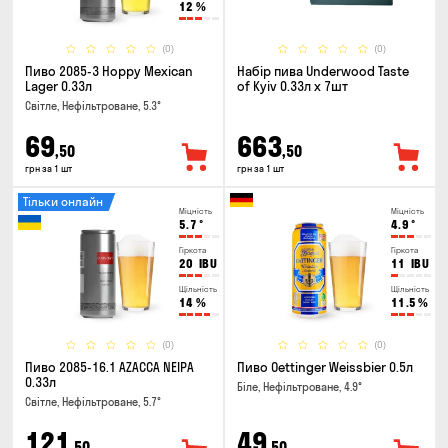
12
%
(0)
(0)
Пиво 2085-3 Hoppy Mexican
Набір пива Underwood Taste
Lager 0.33л
of Kyiv 0.33л x 7шт
Світле, Нефільтроване, 5.3°
69
663
,50
,50
грн за 1 шт
грн за 1 шт
Тільки онлайн
Міцність
Міцність
5.7
°
4.9
°
Гіркота
Гіркота
20
IBU
11
IBU
Щільність
Щільність
14
%
11.5
%
(0)
(0)
Пиво 2085-16.1 AZACCA NEIPA
Пиво Oettinger Weissbier 0.5л
0.33л
Біле, Нефільтроване, 4.9°
Світле, Нефільтроване, 5.7°
121
49
,50
,50