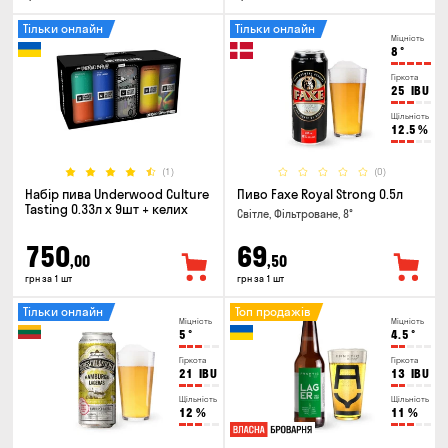
Тільки онлайн
Тільки онлайн
Міцність
8
°
Гіркота
25
IBU
Щільність
12.5
%
(1)
(0)
Набір пива Underwood Culture
Пиво Faxe Royal Strong 0.5л
Tasting 0.33л x 9шт + келих
Світле, Фільтроване, 8°
750
69
,00
,50
грн за 1 шт
грн за 1 шт
Тільки онлайн
Топ продажів
Міцність
Міцність
5
°
4.5
°
Гіркота
Гіркота
21
IBU
13
IBU
Щільність
Щільність
12
%
11
%