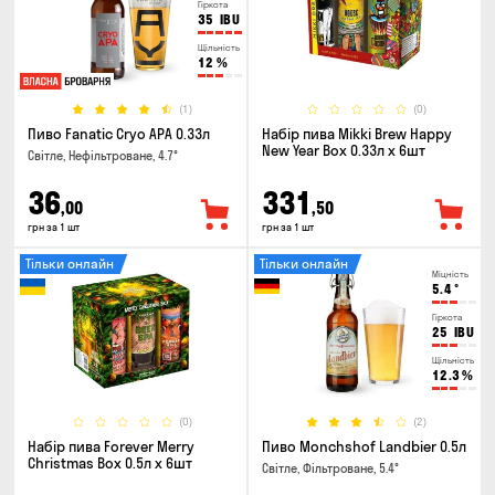
Гіркота
35
IBU
Щільність
12
%
(1)
(0)
Пиво Fanatic Cryo APA 0.33л
Набір пива Mikki Brew Happy
New Year Box 0.33л x 6шт
Світле, Нефільтроване, 4.7°
36
331
,00
,50
грн за 1 шт
грн за 1 шт
Тільки онлайн
Тільки онлайн
Міцність
5.4
°
Гіркота
25
IBU
Щільність
12.3
%
(0)
(2)
Набір пива Forever Merry
Пиво Monchshof Landbier 0.5л
Christmas Box 0.5л x 6шт
Світле, Фільтроване, 5.4°