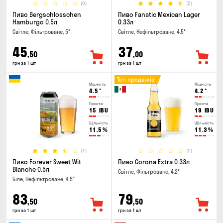
(0)
(2)
Пиво Bergschlosschen
Пиво Fanatic Mexican Lager
Hamburgo 0.5л
0.33л
Світле, Фільтроване, 5°
Світле, Нефільтроване, 4.5°
45
37
,50
,00
грн за 1 шт
грн за 1 шт
Топ продажів
Міцність
Міцність
4.5
°
4.2
°
Гіркота
Гіркота
15
IBU
19
IBU
Щільність
Щільність
11.5
%
11.3
%
(1)
(0)
Пиво Forever Sweet Wit
Пиво Corona Extra 0.33л
Blanche 0.5л
Світле, Фільтроване, 4.2°
Біле, Нефільтроване, 4.5°
83
79
,50
,50
грн за 1 шт
грн за 1 шт