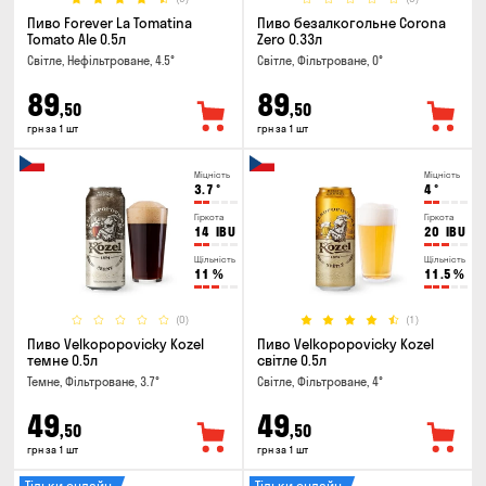
Пиво Forever La Tomatina
Пиво безалкогольне Corona
Tomato Ale 0.5л
Zero 0.33л
Світле, Нефільтроване, 4.5°
Світле, Фільтроване, 0°
89
89
,50
,50
грн за 1 шт
грн за 1 шт
Міцність
Міцність
3.7
°
4
°
Гіркота
Гіркота
14
IBU
20
IBU
Щільність
Щільність
11
%
11.5
%
(0)
(1)
Пиво Velkopopovicky Kozel
Пиво Velkopopovicky Kozel
темне 0.5л
світле 0.5л
Темне, Фільтроване, 3.7°
Світле, Фільтроване, 4°
49
49
,50
,50
грн за 1 шт
грн за 1 шт
Тільки онлайн
Тільки онлайн