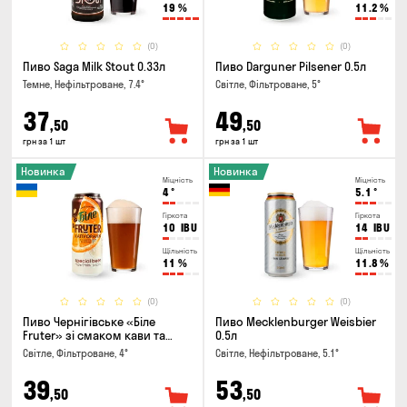
19
%
11.2
%
(0)
(0)
Пиво Saga Milk Stout 0.33л
Пиво Darguner Pilsener 0.5л
Темне, Нефільтроване, 7.4°
Світле, Фільтроване, 5°
37
49
,50
,50
грн за 1 шт
грн за 1 шт
Новинка
Новинка
Міцність
Міцність
4
°
5.1
°
Гіркота
Гіркота
10
IBU
14
IBU
Щільність
Щільність
11
%
11.8
%
(0)
(0)
Пиво Чернігівське «Біле
Пиво Mecklenburger Weisbier
Fruter» зі смаком кави та
0.5л
апельсину 0.5л
Світле, Фільтроване, 4°
Світле, Нефільтроване, 5.1°
39
53
,50
,50