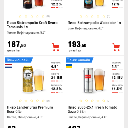
Щільність
Щільність
12.2
%
12
%
(0)
(0)
Пиво Bistrampolio Craft Dvaro
Пиво Bistrampolio Weissbier 1л
Tamsusis 1л
Біле, Нефільтроване, 4.6°
Темне, Нефільтроване, 5.5°
187
193
,50
,50
грн за 1 шт
грн за 1 шт
Тільки онлайн
Тільки онлайн
Міцність
Міцність
4.9
°
4.4
°
Гіркота
Гіркота
21
IBU
12
IBU
Щільність
Щільність
12.2
%
11.5
%
(0)
(0)
Пиво Lander Brau Premium
Пиво 2085-25.1 Fresh Tomato
Beer 0.5л
Goze 0.33л
Світле, Фільтроване, 4.9°
Світле, Нефільтроване, 4.4°