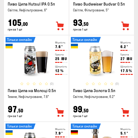
Пиво Ципа Hutsul IPA 0.5л
Пиво Budweiser Budvar 0.5л
Світле, Нефільтроване, 6°
Світле, Фільтроване, 5°
105
93
,00
,50
грн за 1 шт
грн за 1 шт
Тільки онлайн
Тільки онлайн
Міцність
Міцність
7.6
°
6.2
°
Гіркота
Гіркота
25
IBU
27
IBU
Щільність
Щільність
12
%
17.5
%
(0)
(0)
Пиво Ципа на Молоці 0.5л
Пиво Ципа Золота 0.5л
Темне, Нефільтроване, 7.6°
Світле, Нефільтроване, 6.2°
97
99
,50
,50
грн за 1 шт
грн за 1 шт
Тільки онлайн
Тільки онлайн
Міцність
Міцність
7.9
°
5.1
°