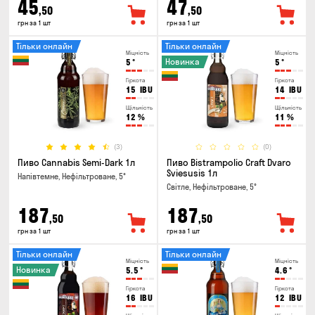
45
47
,50
,50
грн за 1 шт
грн за 1 шт
Тільки онлайн
Тільки онлайн
Міцність
Міцність
Новинка
5
°
5
°
Гіркота
Гіркота
15
IBU
14
IBU
Щільність
Щільність
12
%
11
%
(3)
(0)
Пиво Cannabis Semi-Dark 1л
Пиво Bistrampolio Craft Dvaro
Sviesusis 1л
Напівтемне, Нефільтроване, 5°
Світле, Нефільтроване, 5°
187
187
,50
,50
грн за 1 шт
грн за 1 шт
Тільки онлайн
Тільки онлайн
Міцність
Міцність
Новинка
5.5
°
4.6
°
Гіркота
Гіркота
16
IBU
12
IBU