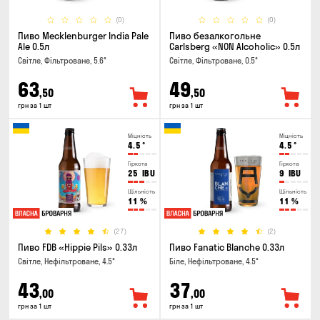
(0)
(0)
Пиво Mecklenburger India Pale
Пиво безалкогольне
Ale 0.5л
Carlsberg «NON Alcoholic» 0.5л
Світле, Фільтроване, 5.6°
Світле, Фільтроване, 0.5°
63
49
,50
,50
грн за 1 шт
грн за 1 шт
Міцність
Міцність
4.5
°
4.5
°
Гіркота
Гіркота
25
IBU
9
IBU
Щільність
Щільність
11
%
11
%
(27)
(2)
Пиво FDB «Hippie Pils» 0.33л
Пиво Fanatic Blanche 0.33л
Світле, Нефільтроване, 4.5°
Біле, Нефільтроване, 4.5°
43
37
,00
,00
грн за 1 шт
грн за 1 шт