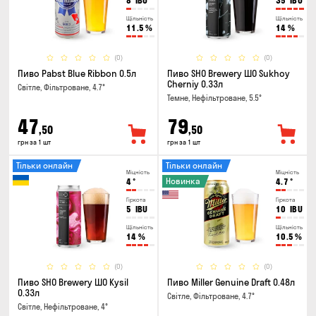
8
IBU
35
IBU
Щільність
Щільність
11.5
%
14
%
(0)
(0)
Пиво Pabst Blue Ribbon 0.5л
Пиво SHO Brewery ШО Sukhoy
Cherniy 0.33л
Світле, Фільтроване, 4.7°
Темне, Нефільтроване, 5.5°
47
79
,50
,50
грн за 1 шт
грн за 1 шт
Тільки онлайн
Тільки онлайн
Міцність
Міцність
Новинка
4
°
4.7
°
Гіркота
Гіркота
5
IBU
10
IBU
Щільність
Щільність
14
%
10.5
%
(0)
(0)
Пиво SHO Brewery ШО Kysil
Пиво Miller Genuine Draft 0.48л
0.33л
Світле, Фільтроване, 4.7°
Світле, Нефільтроване, 4°