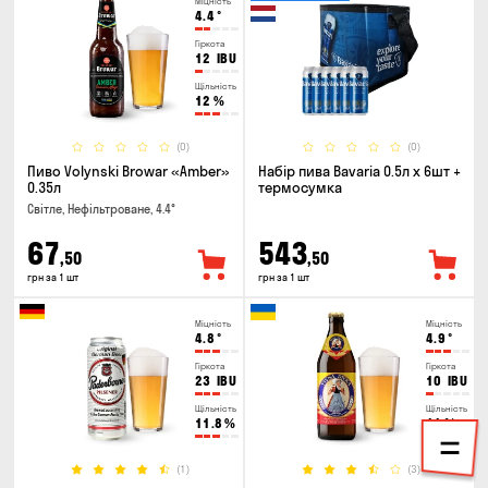
Міцність
4.4
°
Гіркота
12
IBU
Щільність
12
%
(0)
(0)
Пиво Volynski Browar «Amber»
Набір пива Bavaria 0.5л х 6шт +
0.35л
термосумка
Світле, Нефільтроване, 4.4°
67
543
,50
,50
грн за 1 шт
грн за 1 шт
Міцність
Міцність
4.8
°
4.9
°
Гіркота
Гіркота
23
IBU
10
IBU
Щільність
Щільність
11.8
%
11
%
(1)
(3)