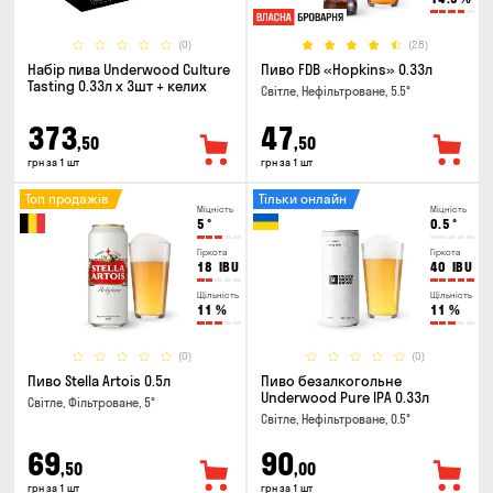
(0)
(28)
Набір пива Underwood Culture
Пиво FDB «Hopkins» 0.33л
Tasting 0.33л x 3шт + келих
Світле, Нефільтроване, 5.5°
373
47
,50
,50
грн за 1 шт
грн за 1 шт
Топ продажів
Тільки онлайн
Міцність
Міцність
5
°
0.5
°
Гіркота
Гіркота
18
IBU
40
IBU
Щільність
Щільність
11
%
11
%
(0)
(0)
Пиво Stella Artois 0.5л
Пиво безалкогольне
Underwood Pure IPA 0.33л
Світле, Фільтроване, 5°
Світле, Нефільтроване, 0.5°
69
90
,50
,00
грн за 1 шт
грн за 1 шт