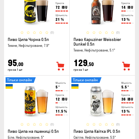
Гіркота
Гіркота
72
IBU
14
IBU
Щільність
Щільність
21
%
13
%
(0)
(0)
Пиво Ципа Чорна 0.5л
Пиво Kapuziner Weissbier
Dunkel 0.5л
Темне, Нефільтроване, 7.9°
Темне, Нефільтроване, 5.1°
95
129
,00
,50
грн за 1 шт
грн за 1 шт
Тільки онлайн
Тільки онлайн
Міцність
Міцність
5
°
5.5
°
Гіркота
Гіркота
12
IBU
36
IBU
Щільність
Щільність
11.5
%
13
%
(0)
(0)
Пиво Ципа на пшениці 0.5л
Пиво Ципа Квітка IPL 0.5л
Біле, Нефільтроване, 5°
Світле, Нефільтроване, 5.5°