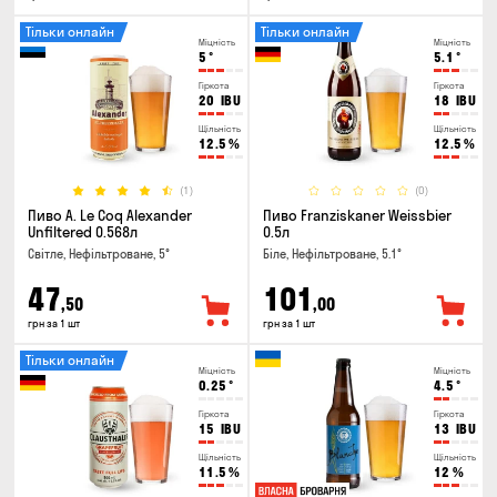
Тільки онлайн
Тільки онлайн
Міцність
Міцність
5
°
5.1
°
Гіркота
Гіркота
20
IBU
18
IBU
Щільність
Щільність
12.5
%
12.5
%
(1)
(0)
Пиво A. Le Coq Alexander
Пиво Franziskaner Weissbier
Unfiltered 0.568л
0.5л
Світле, Нефільтроване, 5°
Біле, Нефільтроване, 5.1°
47
101
,50
,00
грн за 1 шт
грн за 1 шт
Тільки онлайн
Міцність
Міцність
0.25
°
4.5
°
Гіркота
Гіркота
15
IBU
13
IBU
Щільність
Щільність
11.5
%
12
%