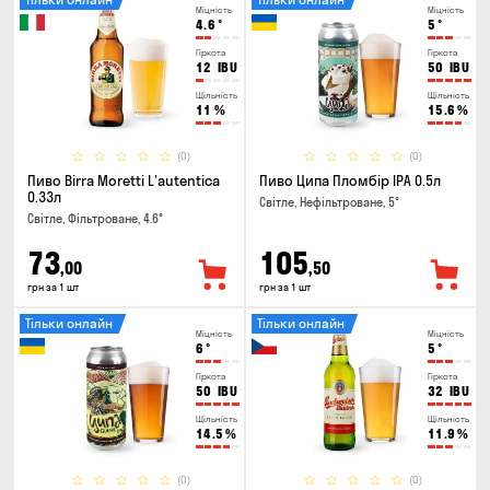
Міцність
Міцність
4.6
°
5
°
Гіркота
Гіркота
12
IBU
50
IBU
Щільність
Щільність
11
%
15.6
%
(0)
(0)
Пиво Birra Moretti L'autentica
Пиво Ципа Пломбір IPA 0.5л
0.33л
Світле, Нефільтроване, 5°
Світле, Фільтроване, 4.6°
73
105
,00
,50
грн за 1 шт
грн за 1 шт
Тільки онлайн
Тільки онлайн
Міцність
Міцність
6
°
5
°
Гіркота
Гіркота
50
IBU
32
IBU
Щільність
Щільність
14.5
%
11.9
%
(0)
(0)