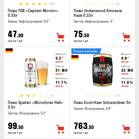
(26)
(0)
Пиво FDB «Captain Morion»
Пиво Underwood Amnesia
0.33л
Haze 0.33л
Темне, Нефільтроване, 6.5°
Світле, Нефільтроване, 5°
47
75
,00
,50
грн за 1 шт
грн за 1 шт
Тільки онлайн
Міцність
Міцність
5.2
°
4.8
°
Гіркота
Гіркота
21
IBU
22
IBU
Щільність
Щільність
11.7
%
11.4
%
(1)
(0)
Пиво Spaten «Münchner Hell»
Пиво Kostritzer Schwarzbier 5л
0.5л
Темне, Фільтроване, 4.8°
Світле, Фільтроване, 5.2°
99
763
,50
,50
грн за 1 шт
грн за 1 шт