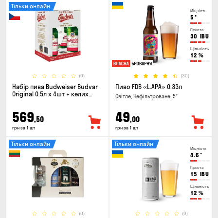
Тільки онлайн
Міцність
5
°
Гіркота
30
IBU
Щільність
12
%
(0)
(30)
Набір пива Budweiser Budvar
Пиво FDB «L.APA» 0.33л
Original 0.5л х 4шт + келих
Світле, Нефільтроване, 5°
0.33л
569
49
,50
,00
грн за 1 шт
грн за 1 шт
Тільки онлайн
Тільки онлайн
Міцність
4.6
°
Гіркота
15
IBU
Щільність
12
%
(0)
(0)