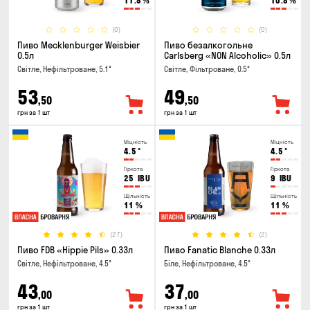
11.8
%
10.8
%
(0)
(0)
Пиво Mecklenburger Weisbier
Пиво безалкогольне
0.5л
Carlsberg «NON Alcoholic» 0.5л
Світле, Нефільтроване, 5.1°
Світле, Фільтроване, 0.5°
53
49
,50
,50
грн за 1 шт
грн за 1 шт
Міцність
Міцність
4.5
°
4.5
°
Гіркота
Гіркота
25
IBU
9
IBU
Щільність
Щільність
11
%
11
%
(27)
(2)
Пиво FDB «Hippie Pils» 0.33л
Пиво Fanatic Blanche 0.33л
Світле, Нефільтроване, 4.5°
Біле, Нефільтроване, 4.5°
43
37
,00
,00
грн за 1 шт
грн за 1 шт