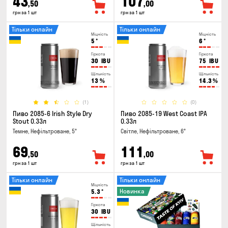
43
107
,50
,00
грн за 1 шт
грн за 1 шт
Тільки онлайн
Тільки онлайн
Міцність
Міцність
5
°
6
°
Гіркота
Гіркота
30
IBU
75
IBU
Щільність
Щільність
13
%
14.3
%
(1)
(0)
Пиво 2085-6 Irish Style Dry
Пиво 2085-19 West Coast IPA
Stout 0.33л
0.33л
Темне, Нефільтроване, 5°
Світле, Нефільтроване, 6°
69
111
,50
,00
грн за 1 шт
грн за 1 шт
Тільки онлайн
Тільки онлайн
Міцність
Новинка
5.3
°
Гіркота
30
IBU
Щільність