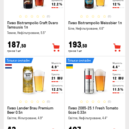
Щільність
Щільність
12.2
%
12
%
(0)
(0)
Пиво Bistrampolio Craft Dvaro
Пиво Bistrampolio Weissbier 1л
Tamsusis 1л
Біле, Нефільтроване, 4.6°
Темне, Нефільтроване, 5.5°
187
193
,50
,50
грн за 1 шт
грн за 1 шт
Тільки онлайн
Тільки онлайн
Міцність
Міцність
4.9
°
4.4
°
Гіркота
Гіркота
21
IBU
12
IBU
Щільність
Щільність
12.2
%
11.5
%
(0)
(0)
Пиво Lander Brau Premium
Пиво 2085-25.1 Fresh Tomato
Beer 0.5л
Goze 0.33л
Світле, Фільтроване, 4.9°
Світле, Нефільтроване, 4.4°