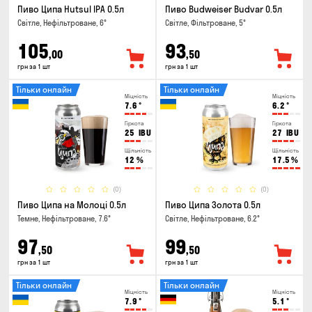
Пиво Ципа Hutsul IPA 0.5л
Пиво Budweiser Budvar 0.5л
Світле, Нефільтроване, 6°
Світле, Фільтроване, 5°
105
93
,00
,50
грн за 1 шт
грн за 1 шт
Тільки онлайн
Тільки онлайн
Міцність
Міцність
7.6
°
6.2
°
Гіркота
Гіркота
25
IBU
27
IBU
Щільність
Щільність
12
%
17.5
%
(0)
(0)
Пиво Ципа на Молоці 0.5л
Пиво Ципа Золота 0.5л
Темне, Нефільтроване, 7.6°
Світле, Нефільтроване, 6.2°
97
99
,50
,50
грн за 1 шт
грн за 1 шт
Тільки онлайн
Тільки онлайн
Міцність
Міцність
7.9
°
5.1
°