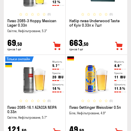
12
%
(0)
(0)
Пиво 2085-3 Hoppy Mexican
Набір пива Underwood Taste
Lager 0.33л
of Kyiv 0.33л x 7шт
Світле, Нефільтроване, 5.3°
69
663
,50
,50
грн за 1 шт
грн за 1 шт
Тільки онлайн
Міцність
Міцність
5.7
°
4.9
°
Гіркота
Гіркота
20
IBU
11
IBU
Щільність
Щільність
14
%
11.5
%
(0)
(0)
Пиво 2085-16.1 AZACCA NEIPA
Пиво Oettinger Weissbier 0.5л
0.33л
Біле, Нефільтроване, 4.9°
Світле, Нефільтроване, 5.7°
121
49
,50
,50