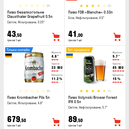
(0)
(2)
Пиво безалкогольне
Пиво FDB «Blanche» 0.33л
Clausthaler Grapefruit 0.5л
Біле, Нефільтроване, 4.5°
Світле, Фільтроване, 0.25°
43
41
,50
,00
грн за 1 шт
грн за 1 шт
Тільки онлайн
Топ продажів
Міцність
Міцність
4.8
°
5.7
°
Гіркота
Гіркота
23
IBU
45
IBU
Щільність
Щільність
11.2
%
15
%
(0)
(1)
Пиво Krombacher Pils 5л
Пиво Volynski Browar Forest
IPA 0.5л
Світле, Фільтроване, 4.8°
Світле, Нефільтроване, 5.7°
679
89
,50
,50
грн за 1 шт
грн за 1 шт