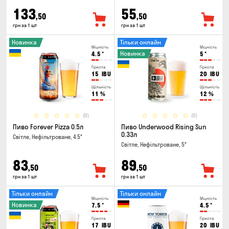
133
55
,50
,50
грн за 1 шт
грн за 1 шт
Новинка
Тільки онлайн
Міцність
Міцність
Новинка
4.5
°
5
°
Гіркота
Гіркота
15
IBU
20
IBU
Щільність
Щільність
11
%
12
%
(0)
(0)
Пиво Forever Pizza 0.5л
Пиво Underwood Rising Sun
0.33л
Світле, Нефільтроване, 4.5°
Світле, Нефільтроване, 5°
83
89
,50
,50
грн за 1 шт
грн за 1 шт
Тільки онлайн
Тільки онлайн
Міцність
Міцність
Новинка
7.5
°
4.5
°
Гіркота
Гіркота
17
IBU
20
IBU