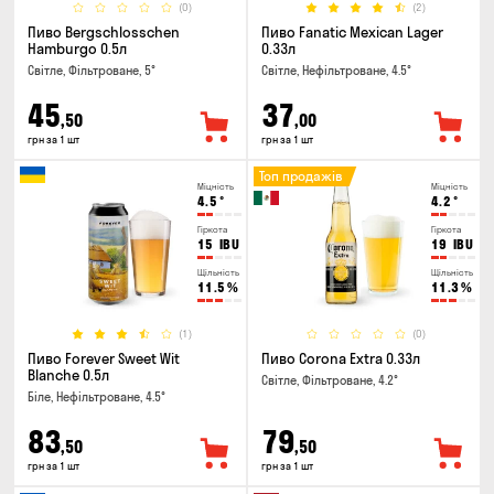
(0)
(2)
Пиво Bergschlosschen
Пиво Fanatic Mexican Lager
Hamburgo 0.5л
0.33л
Світле, Фільтроване, 5°
Світле, Нефільтроване, 4.5°
45
37
,50
,00
грн за 1 шт
грн за 1 шт
Топ продажів
Міцність
Міцність
4.5
°
4.2
°
Гіркота
Гіркота
15
IBU
19
IBU
Щільність
Щільність
11.5
%
11.3
%
(1)
(0)
Пиво Forever Sweet Wit
Пиво Corona Extra 0.33л
Blanche 0.5л
Світле, Фільтроване, 4.2°
Біле, Нефільтроване, 4.5°
83
79
,50
,50
грн за 1 шт
грн за 1 шт