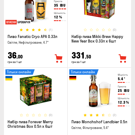
Гіркота
35
IBU
Щільність
12
%
(1)
(0)
Пиво Fanatic Cryo APA 0.33л
Набір пива Mikki Brew Happy
New Year Box 0.33л x 6шт
Світле, Нефільтроване, 4.7°
36
331
,00
,50
грн за 1 шт
грн за 1 шт
Тільки онлайн
Тільки онлайн
Міцність
5.4
°
Гіркота
25
IBU
Щільність
12.3
%
(0)
(2)
Набір пива Forever Merry
Пиво Monchshof Landbier 0.5л
Christmas Box 0.5л x 6шт
Світле, Фільтроване, 5.4°