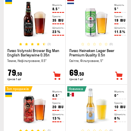
Міцність
Міцність
8.5
°
5
°
Гіркота
Гіркота
35
IBU
19
IBU
Щільність
Щільність
23
%
11.5
%
(3)
(0)
Пиво Volynski Browar Big Man
Пиво Heineken Lager Beer
English Barleywine 0.35л
Premium Quality 0.5л
Темне, Нефільтроване, 8.5°
Світле, Фільтроване, 5°
79
69
,50
,50
грн за 1 шт
грн за 1 шт
Топ продажів
Новинка
Міцність
Міцність
4.5
°
0
°
Гіркота
Гіркота
20
IBU
10
IBU
Щільність
Щільність
13
%
6
%
(5)
(0)