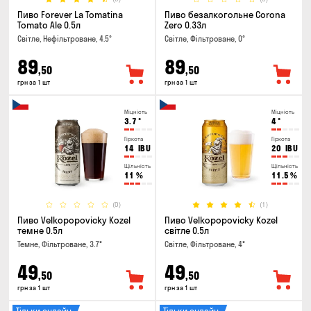
Пиво Forever La Tomatina
Пиво безалкогольне Corona
Tomato Ale 0.5л
Zero 0.33л
Світле, Нефільтроване, 4.5°
Світле, Фільтроване, 0°
89
89
,50
,50
грн за 1 шт
грн за 1 шт
Міцність
Міцність
3.7
°
4
°
Гіркота
Гіркота
14
IBU
20
IBU
Щільність
Щільність
11
%
11.5
%
(0)
(1)
Пиво Velkopopovicky Kozel
Пиво Velkopopovicky Kozel
темне 0.5л
світле 0.5л
Темне, Фільтроване, 3.7°
Світле, Фільтроване, 4°
49
49
,50
,50
грн за 1 шт
грн за 1 шт
Тільки онлайн
Тільки онлайн