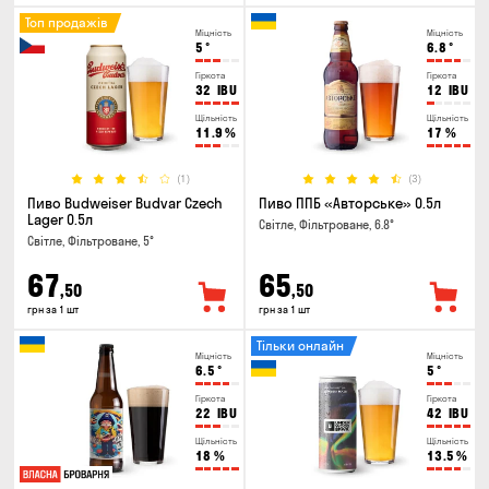
Топ продажів
Міцність
Міцність
5
°
6.8
°
Гіркота
Гіркота
32
IBU
12
IBU
Щільність
Щільність
11.9
%
17
%
(1)
(3)
Пиво Budweiser Budvar Czech
Пиво ППБ «Авторське» 0.5л
Lager 0.5л
Світле, Фільтроване, 6.8°
Світле, Фільтроване, 5°
67
65
,50
,50
грн за 1 шт
грн за 1 шт
Тільки онлайн
Міцність
Міцність
6.5
°
5
°
Гіркота
Гіркота
22
IBU
42
IBU
Щільність
Щільність
18
%
13.5
%