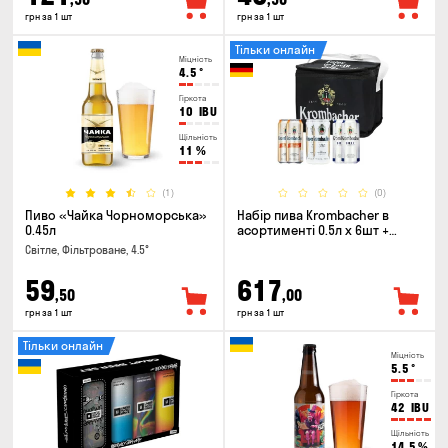
грн за 1 шт
грн за 1 шт
Тільки онлайн
Міцність
4.5
°
Гіркота
10
IBU
Щільність
11
%
(1)
(0)
Пиво «Чайка Чорноморська»
Набір пива Krombacher в
0.45л
асортименті 0.5л х 6шт +
термосумка
Світле, Фільтроване, 4.5°
59
617
,50
,00
грн за 1 шт
грн за 1 шт
Тільки онлайн
Міцність
5.5
°
Гіркота
42
IBU
Щільність
14.5
%