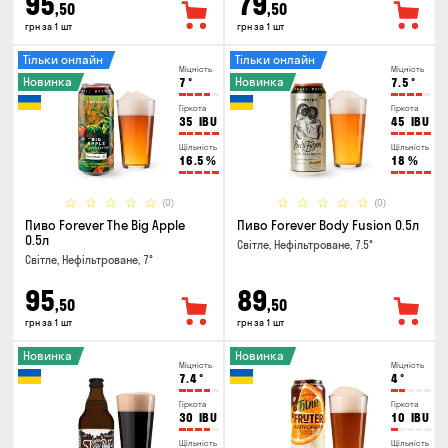
95
79
,50
,50
грн за 1 шт
грн за 1 шт
Тільки онлайн
Тільки онлайн
Міцність
Міцність
Новинка
Новинка
7
°
7.5
°
Гіркота
Гіркота
35
IBU
45
IBU
Щільність
Щільність
16.5
%
18
%
(0)
(0)
Пиво Forever The Big Apple
Пиво Forever Body Fusion 0.5л
0.5л
Світле, Нефільтроване, 7.5°
Світле, Нефільтроване, 7°
95
89
,50
,50
грн за 1 шт
грн за 1 шт
Новинка
Новинка
Міцність
Міцність
7.4
°
4
°
Гіркота
Гіркота
30
IBU
10
IBU
Щільність
Щільність