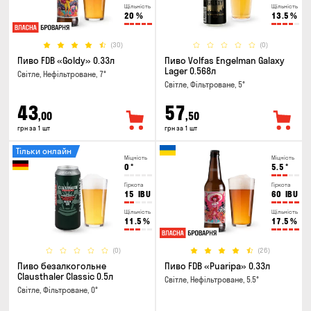
Щільність
Щільність
20
%
13.5
%
(30)
(0)
Пиво FDB «Goldy» 0.33л
Пиво Volfas Engelman Galaxy
Lager 0.568л
Світле, Нефільтроване, 7°
Світле, Фільтроване, 5°
43
57
,00
,50
грн за 1 шт
грн за 1 шт
Тільки онлайн
Міцність
Міцність
0
°
5.5
°
Гіркота
Гіркота
15
IBU
60
IBU
Щільність
Щільність
11.5
%
17.5
%
(0)
(26)
Пиво безалкогольне
Пиво FDB «Puaripa» 0.33л
Clausthaler Classic 0.5л
Світле, Нефільтроване, 5.5°
Світле, Фільтроване, 0°