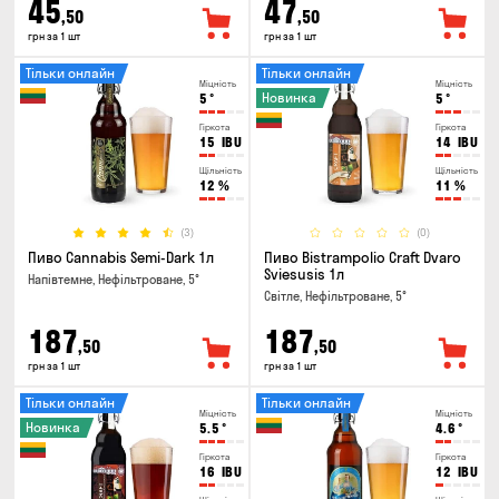
45
47
,50
,50
грн за 1 шт
грн за 1 шт
Тільки онлайн
Тільки онлайн
Міцність
Міцність
Новинка
5
°
5
°
Гіркота
Гіркота
15
IBU
14
IBU
Щільність
Щільність
12
%
11
%
(3)
(0)
Пиво Cannabis Semi-Dark 1л
Пиво Bistrampolio Craft Dvaro
Sviesusis 1л
Напівтемне, Нефільтроване, 5°
Світле, Нефільтроване, 5°
187
187
,50
,50
грн за 1 шт
грн за 1 шт
Тільки онлайн
Тільки онлайн
Міцність
Міцність
Новинка
5.5
°
4.6
°
Гіркота
Гіркота
16
IBU
12
IBU