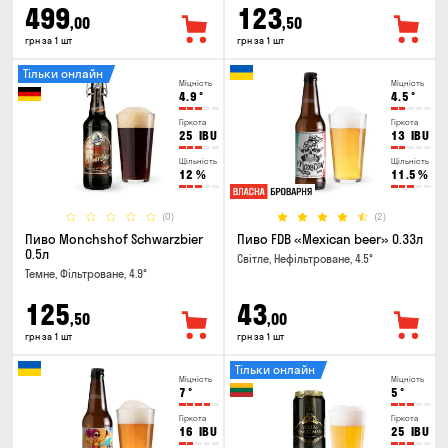
499
123
,00
,50
грн за 1 шт
грн за 1 шт
Тільки онлайн
Міцність
Міцність
4.9
°
4.5
°
Гіркота
Гіркота
25
IBU
13
IBU
Щільність
Щільність
12
%
11.5
%
(0)
(2)
Пиво Monchshof Schwarzbier
Пиво FDB «Mexican beer» 0.33л
0.5л
Світле, Нефільтроване, 4.5°
Темне, Фільтроване, 4.9°
125
43
,50
,00
грн за 1 шт
грн за 1 шт
Тільки онлайн
Міцність
Міцність
7
°
5
°
Гіркота
Гіркота
16
IBU
25
IBU