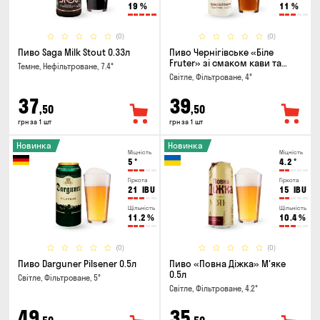
19
%
11
%
(0)
(0)
Пиво Saga Milk Stout 0.33л
Пиво Чернігівське «Біле
Fruter» зі смаком кави та
Темне, Нефільтроване, 7.4°
апельсину 0.5л
Світле, Фільтроване, 4°
37
39
,50
,50
грн за 1 шт
грн за 1 шт
Новинка
Новинка
Міцність
Міцність
5
°
4.2
°
Гіркота
Гіркота
21
IBU
15
IBU
Щільність
Щільність
11.2
%
10.4
%
(0)
(0)
Пиво Darguner Pilsener 0.5л
Пиво «Повна Діжка» М'яке
0.5л
Світле, Фільтроване, 5°
Світле, Фільтроване, 4.2°
49
35