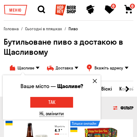
0
0
МЕНЮ
Головна
Сьогодні в пляшках
Пиво
Бутильоване пиво з достакою в
Щасливому
Щасливе
Доставка
Вкажіть адресу
Ваше місто —
Щасливе?
Всі товари
Пиво
Сидр
Вино
Віскі
Коктейл
ТАК
ПИВО
ФІЛЬТР
Ні, змінити
Тільки онлайн
Міцність
4.7
°