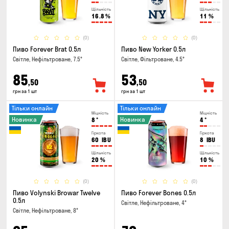
Щільність
Щільність
16.8
%
11
%
(0)
(0)
Пиво Forever Brat 0.5л
Пиво New Yorker 0.5л
Світле, Нефільтроване, 7.5°
Світле, Фільтроване, 4.5°
85
53
,50
,50
грн за 1 шт
грн за 1 шт
Тільки онлайн
Тільки онлайн
Міцність
Міцність
Новинка
Новинка
8
°
4
°
Гіркота
Гіркота
60
IBU
8
IBU
Щільність
Щільність
20
%
10
%
(0)
(0)
Пиво Volynski Browar Twelve
Пиво Forever Bones 0.5л
0.5л
Світле, Нефільтроване, 4°
Світле, Нефільтроване, 8°