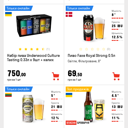
Тільки онлайн
Тільки онлайн
Міцність
8
°
Гіркота
25
IBU
Щільність
12.5
%
(1)
(0)
Набір пива Underwood Culture
Пиво Faxe Royal Strong 0.5л
Tasting 0.33л x 9шт + келих
Світле, Фільтроване, 8°
750
69
,00
,50
грн за 1 шт
грн за 1 шт
Тільки онлайн
Топ продажів
Міцність
Міцність
5
°
4.5
°
Гіркота
Гіркота
21
IBU
13
IBU
Щільність
Щільність
12
%
11
%