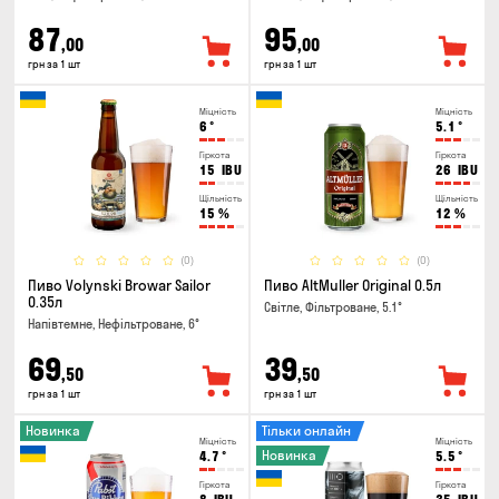
87
95
,00
,00
грн за 1 шт
грн за 1 шт
Міцність
Міцність
6
°
5.1
°
Гіркота
Гіркота
15
IBU
26
IBU
Щільність
Щільність
15
%
12
%
(0)
(0)
Пиво Volynski Browar Sailor
Пиво AltMuller Original 0.5л
0.35л
Світле, Фільтроване, 5.1°
Напівтемне, Нефільтроване, 6°
69
39
,50
,50
грн за 1 шт
грн за 1 шт
Новинка
Тільки онлайн
Міцність
Міцність
Новинка
4.7
°
5.5
°
Гіркота
Гіркота