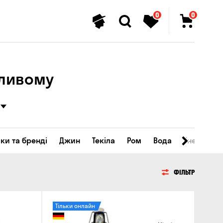
0
0
сливому
ки та бренді
Джин
Текіла
Ром
Вода
Енергетичн
ФІЛЬТР
Тільки онлайн