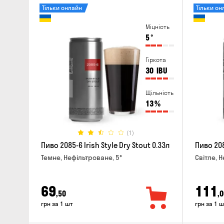
Тільки онлайн
Тільки он
Міцність
5
°
Гіркота
30
IBU
Щільність
13
%
(1)
Пиво 2085-6 Irish Style Dry Stout 0.33л
Пиво 208
Темне, Нефільтроване, 5°
Світле, 
69
111
,50
,0
грн за 1 шт
грн за 1 ш