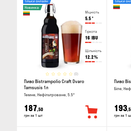
Тільки онлайн
Тільки он
Новинка
Міцність
5.5
°
Гіркота
16
IBU
Щільність
12.2
%
(0)
Пиво Bistrampolio Craft Dvaro
Пиво Bis
Tamsusis 1л
Біле, Неф
Темне, Нефільтроване, 5.5°
187
193
,50
,5
грн за 1 шт
грн за 1 ш