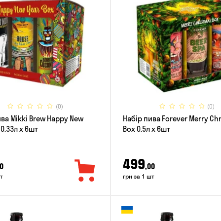
(0)
(0)
ива Mikki Brew Happy New
Набір пива Forever Merry Ch
 0.33л x 6шт
Box 0.5л x 6шт
499
0
,00
т
грн за 1 шт