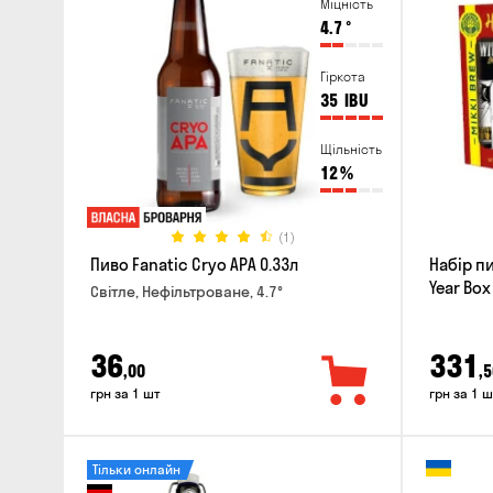
Міцність
4.7
°
Гіркота
35
IBU
Щільність
12
%
(1)
Пиво Fanatic Cryo APA 0.33л
Набір п
Year Box
Світле, Нефільтроване, 4.7°
36
331
,00
,5
грн за 1 шт
грн за 1 ш
Тільки онлайн