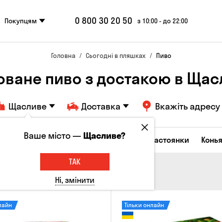
0 800 30 20 50
Покупцям
з 10:00 - до 22:00
Головна
Сьогодні в пляшках
Пиво
оване пиво з достакою в Ща
Щасливе
Доставка
Вкажіть адресу
Ваше місто —
Щасливе?
октейлі
Горілка
Соджу
Лікери та настоянки
Конья
ТАК
Ні, змінити
лайн
Тільки онлайн