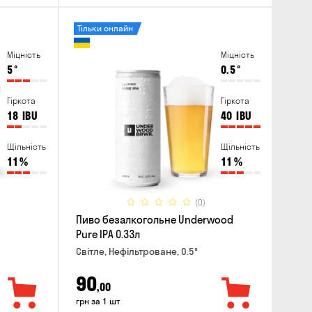
Тільки онлайн
Міцність
Міцність
5
°
0.5
°
Гіркота
Гіркота
18
IBU
40
IBU
Щільність
Щільність
11
%
11
%
(0)
Пиво безалкогольне Underwood
Pure IPA 0.33л
Світле, Нефільтроване, 0.5°
90
,00
грн за 1 шт