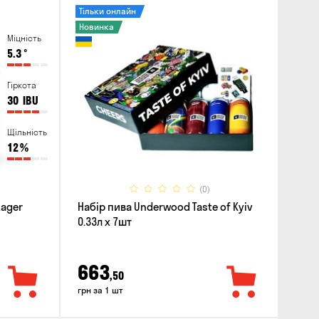
Тільки онлайн
Новинка
Міцність
5.3
°
Гіркота
30
IBU
Щільність
12
%
(0)
Lager
Набір пива Underwood Taste of Kyiv
0.33л x 7шт
663
,50
грн за 1 шт