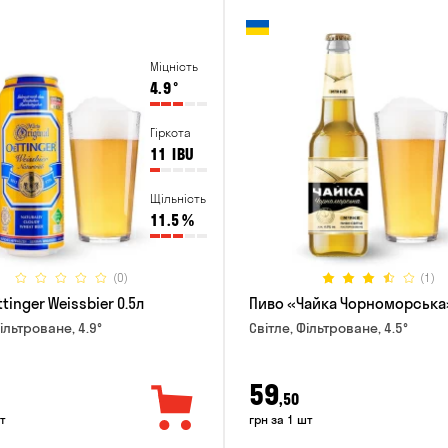
Міцність
4.9
°
Гіркота
11
IBU
Щільність
11.5
%
(0)
(1)
tinger Weissbier 0.5л
Пиво «Чайка Чорноморська»
ільтроване, 4.9°
Світле, Фільтроване, 4.5°
59
,50
т
грн за 1 шт