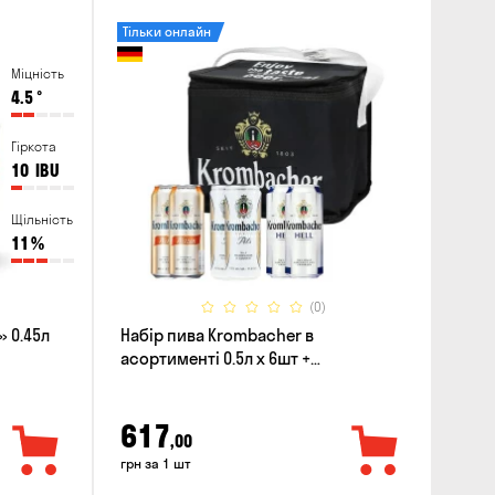
Тільки онлайн
Міцність
4.5
°
Гіркота
10
IBU
Щільність
11
%
(0)
 0.45л
Набір пива Krombacher в
асортименті 0.5л х 6шт +
термосумка
617
,00
грн за 1 шт