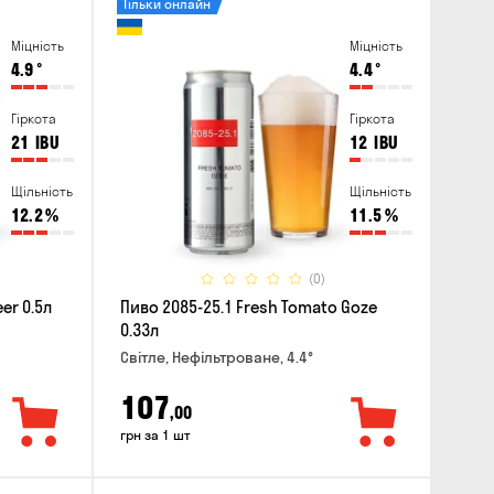
Тільки онлайн
Міцність
Міцність
4.9
°
4.4
°
Гіркота
Гіркота
21
IBU
12
IBU
Щільність
Щільність
12.2
%
11.5
%
(0)
er 0.5л
Пиво 2085-25.1 Fresh Tomato Goze
0.33л
Світле, Нефільтроване, 4.4°
107
,00
грн за 1 шт