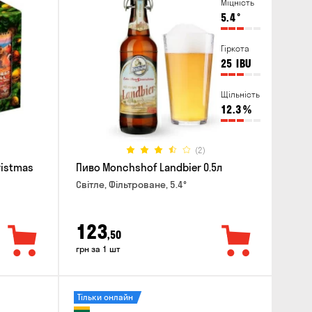
Міцність
5.4
°
Гіркота
25
IBU
Щільність
12.3
%
(2)
ristmas
Пиво Monchshof Landbier 0.5л
Світле, Фільтроване, 5.4°
123
,50
грн за 1 шт
Тільки онлайн