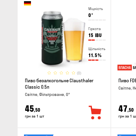
Міцність
0
°
Гіркота
15
IBU
Щільність
11.5
%
(0)
Пиво безалкогольне Clausthaler
Пиво FDB
Classic 0.5л
Світле, Н
Світле, Фільтроване, 0°
45
47
,50
,50
грн за 1 шт
грн за 1 ш