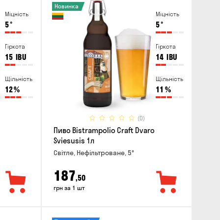
Новинка
Міцність
Міцність
5
°
5
°
Гіркота
Гіркота
15
IBU
14
IBU
Щільність
Щільність
12
%
11
%
(0)
Пиво Bistrampolio Craft Dvaro
Sviesusis 1л
Світле, Нефільтроване, 5°
187
,50
грн за 1 шт