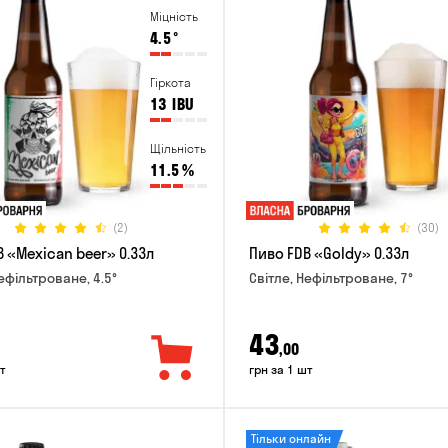
Міцність
4.5
°
Гіркота
13
IBU
Щільність
11.5
%
(2)
(30)
 «Mexican beer» 0.33л
Пиво FDB «Goldy» 0.33л
ефільтроване, 4.5°
Світле, Нефільтроване, 7°
43
,00
т
грн за 1 шт
Тільки онлайн