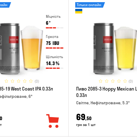
лайн
Тільки онлайн
Міцність
6
°
Гіркота
75
IBU
Щільність
14.3
%
(0)
(0)
5-19 West Coast IPA 0.33л
Пиво 2085-3 Hoppy Mexican 
0.33л
Нефільтроване, 6°
Світле, Нефільтроване, 5.3°
69
0
,50
т
грн за 1 шт