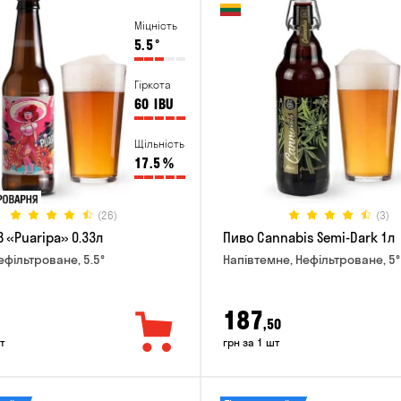
Міцність
5.5
°
Гіркота
60
IBU
Щільність
17.5
%
(26)
(3)
 «Puaripa» 0.33л
Пиво Cannabis Semi-Dark 1л
ефільтроване, 5.5°
Напівтемне, Нефільтроване, 5°
187
,50
т
грн за 1 шт