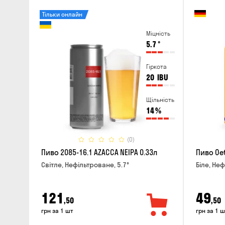
Тільки онлайн
Міцність
5.7
°
Гіркота
20
IBU
Щільність
14
%
(0)
Пиво 2085-16.1 AZACCA NEIPA 0.33л
Пиво Oet
Світле, Нефільтроване, 5.7°
Біле, Неф
121
49
,50
,50
грн за 1 шт
грн за 1 ш