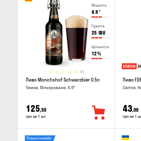
Міцність
4.9
°
Гіркота
25
IBU
Щільність
12
%
(0)
Пиво Monchshof Schwarzbier 0.5л
Пиво FDB
Темне, Фільтроване, 4.9°
Світле, Н
125
43
,50
,00
грн за 1 шт
грн за 1 ш
Тільки онлайн