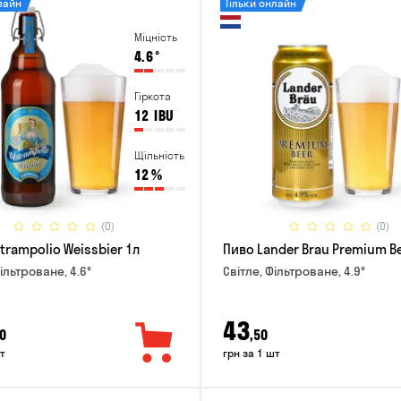
лайн
Тільки онлайн
Міцність
4.6
°
Гіркота
12
IBU
Щільність
12
%
(0)
(0)
trampolio Weissbier 1л
Пиво Lander Brau Premium Be
ільтроване, 4.6°
Світле, Фільтроване, 4.9°
43
0
,50
т
грн за 1 шт