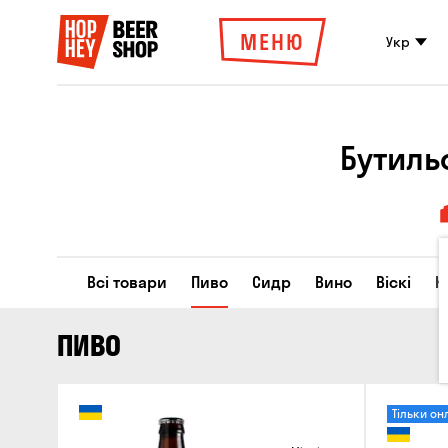
МЕНЮ
Укр
Бутиль
Всі товари
Пиво
Сидр
Вино
Віскі
К
ПИВО
Тільки он