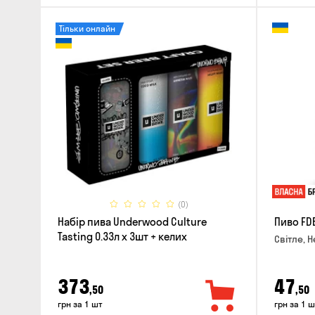
Тільки онлайн
(0)
Набір пива Underwood Culture
Пиво FD
Tasting 0.33л x 3шт + келих
Світле, Н
373
47
,50
,50
грн за 1 шт
грн за 1 ш