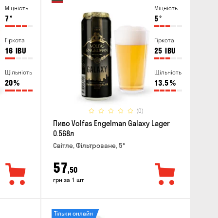
Міцність
Міцність
7
°
5
°
Гіркота
Гіркота
16
IBU
25
IBU
Щільність
Щільність
20
%
13.5
%
(0)
Пиво Volfas Engelman Galaxy Lager
0.568л
Світле, Фільтроване, 5°
57
,50
грн за 1 шт
Тільки онлайн