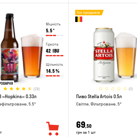
Топ продажів
Міцність
5.5
°
Гіркота
42
IBU
Щільність
14.5
%
(28)
(0)
B «Hopkins» 0.33л
Пиво Stella Artois 0.5л
ефільтроване, 5.5°
Світле, Фільтроване, 5°
69
,50
т
грн за 1 шт