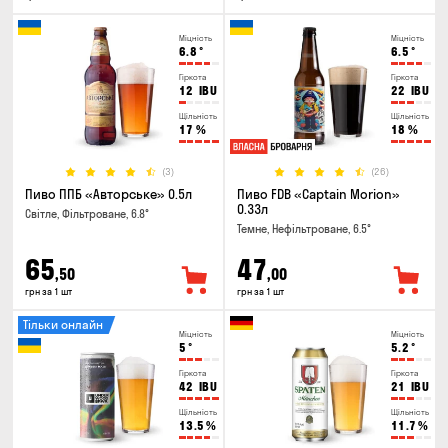
Міцність
Міцність
6.8
°
6.5
°
Гіркота
Гіркота
12
IBU
22
IBU
Щільність
Щільність
17
%
18
%
(3)
(26)
Пиво ППБ «Авторське» 0.5л
Пиво FDB «Captain Morion»
0.33л
Світле, Фільтроване, 6.8°
Темне, Нефільтроване, 6.5°
65
47
,50
,00
грн за 1 шт
грн за 1 шт
Тільки онлайн
Міцність
Міцність
5
°
5.2
°
Гіркота
Гіркота
42
IBU
21
IBU
Щільність
Щільність
13.5
%
11.7
%