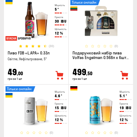
Тільки онлайн
Міцність
5
°
Гіркота
30
IBU
Щільність
12
%
(30)
(0)
Пиво FDB «L.APA» 0.33л
Подарунковий набір пива
Volfas Engelman 0.568л x 6шт +
Світле, Нефільтроване, 5°
келих 0.568л
49
499
,00
,50
грн за 1 шт
грн за 1 шт
Тільки онлайн
Міцність
Міцність
4.6
°
5.1
°
Гіркота
Гіркота
15
IBU
19
IBU
Щільність
Щільність
12
%
12
%
(0)
(0)