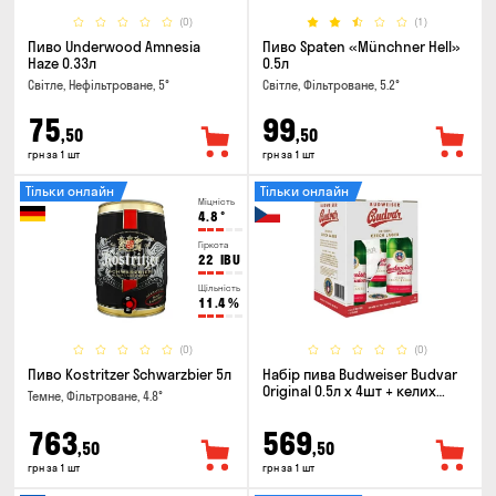
(0)
(1)
Пиво Underwood Amnesia
Пиво Spaten «Münchner Hell»
Haze 0.33л
0.5л
Світле, Нефільтроване, 5°
Світле, Фільтроване, 5.2°
75
99
,50
,50
грн за 1 шт
грн за 1 шт
Тільки онлайн
Тільки онлайн
Міцність
4.8
°
Гіркота
22
IBU
Щільність
11.4
%
(0)
(0)
Пиво Kostritzer Schwarzbier 5л
Набір пива Budweiser Budvar
Original 0.5л х 4шт + келих
Темне, Фільтроване, 4.8°
0.33л
763
569
,50
,50
грн за 1 шт
грн за 1 шт