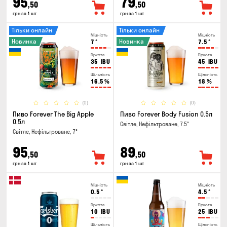
95
79
,50
,50
грн за 1 шт
грн за 1 шт
Тільки онлайн
Тільки онлайн
Міцність
Міцність
Новинка
Новинка
7
°
7.5
°
Гіркота
Гіркота
35
IBU
45
IBU
Щільність
Щільність
16.5
%
18
%
(0)
(0)
Пиво Forever The Big Apple
Пиво Forever Body Fusion 0.5л
0.5л
Світле, Нефільтроване, 7.5°
Світле, Нефільтроване, 7°
95
89
,50
,50
грн за 1 шт
грн за 1 шт
Міцність
Міцність
0.5
°
4.5
°
Гіркота
Гіркота
10
IBU
25
IBU
Щільність
Щільність