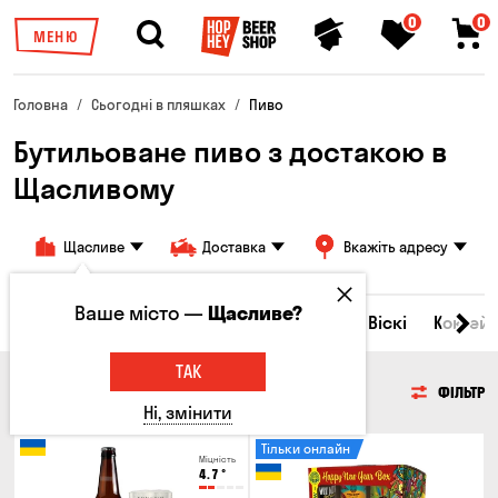
0
0
МЕНЮ
Головна
Сьогодні в пляшках
Пиво
Бутильоване пиво з достакою в
Щасливому
Щасливе
Доставка
Вкажіть адресу
Ваше місто —
Щасливе?
Всі товари
Пиво
Сидр
Вино
Віскі
Коктейл
ТАК
ПИВО
ФІЛЬТР
Ні, змінити
Тільки онлайн
Міцність
4.7
°