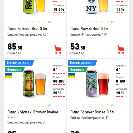
Щільність
Щільність
16.8
%
11
%
(0)
(0)
Пиво Forever Brat 0.5л
Пиво New Yorker 0.5л
Світле, Нефільтроване, 7.5°
Світле, Фільтроване, 4.5°
85
53
,50
,50
грн за 1 шт
грн за 1 шт
Тільки онлайн
Тільки онлайн
Міцність
Міцність
Новинка
Новинка
8
°
4
°
Гіркота
Гіркота
60
IBU
8
IBU
Щільність
Щільність
20
%
10
%
(0)
(0)
Пиво Volynski Browar Twelve
Пиво Forever Bones 0.5л
0.5л
Світле, Нефільтроване, 4°
Світле, Нефільтроване, 8°