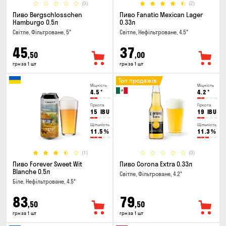
(0)
(2)
Пиво Bergschlosschen
Пиво Fanatic Mexican Lager
Hamburgo 0.5л
0.33л
Світле, Фільтроване, 5°
Світле, Нефільтроване, 4.5°
45
37
,50
,00
грн за 1 шт
грн за 1 шт
Топ продажів
Міцність
Міцність
4.5
°
4.2
°
Гіркота
Гіркота
15
IBU
19
IBU
Щільність
Щільність
11.5
%
11.3
%
(1)
(0)
Пиво Forever Sweet Wit
Пиво Corona Extra 0.33л
Blanche 0.5л
Світле, Фільтроване, 4.2°
Біле, Нефільтроване, 4.5°
83
79
,50
,50
грн за 1 шт
грн за 1 шт