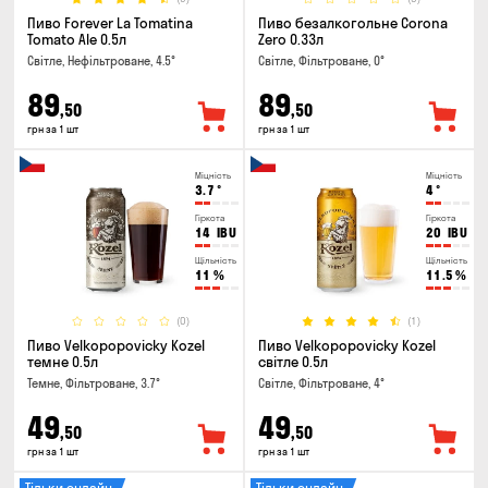
Пиво Forever La Tomatina
Пиво безалкогольне Corona
Tomato Ale 0.5л
Zero 0.33л
Світле, Нефільтроване, 4.5°
Світле, Фільтроване, 0°
89
89
,50
,50
грн за 1 шт
грн за 1 шт
Міцність
Міцність
3.7
°
4
°
Гіркота
Гіркота
14
IBU
20
IBU
Щільність
Щільність
11
%
11.5
%
(0)
(1)
Пиво Velkopopovicky Kozel
Пиво Velkopopovicky Kozel
темне 0.5л
світле 0.5л
Темне, Фільтроване, 3.7°
Світле, Фільтроване, 4°
49
49
,50
,50
грн за 1 шт
грн за 1 шт
Тільки онлайн
Тільки онлайн