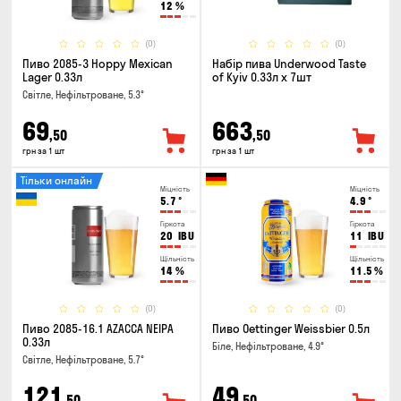
12
%
(0)
(0)
Пиво 2085-3 Hoppy Mexican
Набір пива Underwood Taste
Lager 0.33л
of Kyiv 0.33л x 7шт
Світле, Нефільтроване, 5.3°
69
663
,50
,50
грн за 1 шт
грн за 1 шт
Тільки онлайн
Міцність
Міцність
5.7
°
4.9
°
Гіркота
Гіркота
20
IBU
11
IBU
Щільність
Щільність
14
%
11.5
%
(0)
(0)
Пиво 2085-16.1 AZACCA NEIPA
Пиво Oettinger Weissbier 0.5л
0.33л
Біле, Нефільтроване, 4.9°
Світле, Нефільтроване, 5.7°
121
49
,50
,50