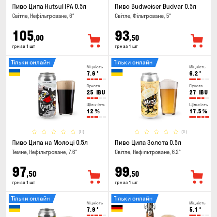
Пиво Ципа Hutsul IPA 0.5л
Пиво Budweiser Budvar 0.5л
Світле, Нефільтроване, 6°
Світле, Фільтроване, 5°
105
93
,00
,50
грн за 1 шт
грн за 1 шт
Тільки онлайн
Тільки онлайн
Міцність
Міцність
7.6
°
6.2
°
Гіркота
Гіркота
25
IBU
27
IBU
Щільність
Щільність
12
%
17.5
%
(0)
(0)
Пиво Ципа на Молоці 0.5л
Пиво Ципа Золота 0.5л
Темне, Нефільтроване, 7.6°
Світле, Нефільтроване, 6.2°
97
99
,50
,50
грн за 1 шт
грн за 1 шт
Тільки онлайн
Тільки онлайн
Міцність
Міцність
7.9
°
5.1
°