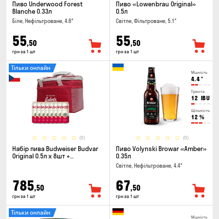
Пиво Underwood Forest
Пиво «Lowenbrau Original»
Blanche 0.33л
0.5л
Біле, Нефільтроване, 4.6°
Світле, Фільтроване, 5.1°
55
55
,50
,50
грн за 1 шт
грн за 1 шт
Тільки онлайн
Міцність
4.4
°
Гіркота
12
IBU
Щільність
12
%
(0)
(0)
Набір пива Budweiser Budvar
Пиво Volynski Browar «Amber»
Original 0.5л х 8шт +
0.35л
термосумка
Світле, Нефільтроване, 4.4°
785
67
,50
,50
грн за 1 шт
грн за 1 шт
Тільки онлайн
Міцність