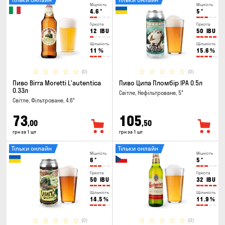
Міцність
Міцність
4.6
°
5
°
Гіркота
Гіркота
12
IBU
50
IBU
Щільність
Щільність
11
%
15.6
%
(0)
(0)
Пиво Birra Moretti L'autentica
Пиво Ципа Пломбір IPA 0.5л
0.33л
Світле, Нефільтроване, 5°
Світле, Фільтроване, 4.6°
73
105
,00
,50
грн за 1 шт
грн за 1 шт
Тільки онлайн
Тільки онлайн
Міцність
Міцність
6
°
5
°
Гіркота
Гіркота
50
IBU
32
IBU
Щільність
Щільність
14.5
%
11.9
%
(0)
(0)