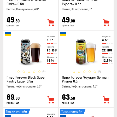
Пиво Полтавпиво «Pivna
Пиво DAB «Dortmunder
Divka» 0.5л
Export» 0.5л
Світле, Фільтроване, 4.9°
Світле, Фільтроване, 5°
49
49
,50
,00
грн за 1 шт
грн за 1 шт
Міцність
Міцність
5.5
°
4.5
°
Гіркота
Гіркота
25
IBU
22
IBU
Щільність
Щільність
16
%
12.5
%
(0)
(0)
Пиво Forever Black Queen
Пиво Forever Voyager German
Pastry Lager 0.5л
Pilsner 0.5л
Темне, Нефільтроване, 5.5°
Світле, Нефільтроване, 4.5°
89
63
,50
,50
грн за 1 шт
грн за 1 шт
Тільки онлайн
Тільки онлайн
Міцність