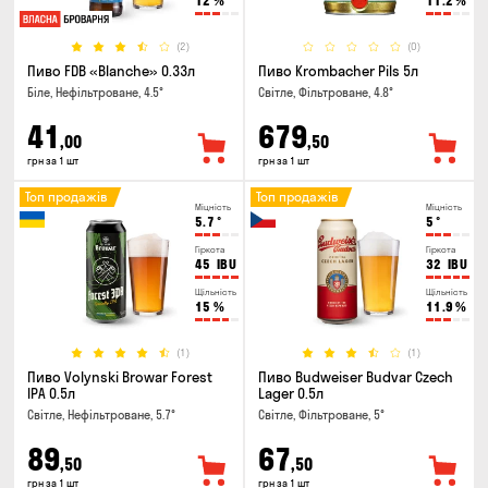
12
%
11.2
%
(2)
(0)
Пиво FDB «Blanche» 0.33л
Пиво Krombacher Pils 5л
Біле, Нефільтроване, 4.5°
Світле, Фільтроване, 4.8°
41
679
,00
,50
грн за 1 шт
грн за 1 шт
Топ продажів
Топ продажів
Міцність
Міцність
5.7
°
5
°
Гіркота
Гіркота
45
IBU
32
IBU
Щільність
Щільність
15
%
11.9
%
(1)
(1)
Пиво Volynski Browar Forest
Пиво Budweiser Budvar Czech
IPA 0.5л
Lager 0.5л
Світле, Нефільтроване, 5.7°
Світле, Фільтроване, 5°
89
67
,50
,50
грн за 1 шт
грн за 1 шт