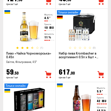
грн за 1 шт
грн за 1 шт
Тільки онлайн
Міцність
4.5
°
Гіркота
10
IBU
Щільність
11
%
(1)
(0)
Пиво «Чайка Чорноморська»
Набір пива Krombacher в
0.45л
асортименті 0.5л х 6шт +
термосумка
Світле, Фільтроване, 4.5°
59
617
,50
,00
грн за 1 шт
грн за 1 шт
Тільки онлайн
Міцність
5.5
°
Гіркота
42
IBU
Щільність
14.5
%