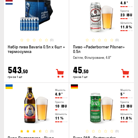
4.8
°
Гіркота
23
IBU
Щільність
11.8
%
(0)
(0)
Набір пива Bavaria 0.5л х 6шт +
Пиво «Paderborner Pilsner»
термосумка
0.5л
Світле, Фільтроване, 4.8°
543
45
,50
,50
грн за 1 шт
грн за 1 шт
Міцність
Міцність
4.9
°
5
°
Гіркота
Гіркота
10
IBU
23
IBU
Щільність
Щільність
11
%
11.8
%
(3)
(0)