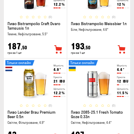
Щільність
Щільність
12.2
%
12
%
(0)
(0)
Пиво Bistrampolio Craft Dvaro
Пиво Bistrampolio Weissbier 1л
Tamsusis 1л
Біле, Нефільтроване, 4.6°
Темне, Нефільтроване, 5.5°
187
193
,50
,50
грн за 1 шт
грн за 1 шт
Тільки онлайн
Тільки онлайн
Міцність
Міцність
4.9
°
4.4
°
Гіркота
Гіркота
21
IBU
12
IBU
Щільність
Щільність
12.2
%
11.5
%
(0)
(0)
Пиво Lander Brau Premium
Пиво 2085-25.1 Fresh Tomato
Beer 0.5л
Goze 0.33л
Світле, Фільтроване, 4.9°
Світле, Нефільтроване, 4.4°