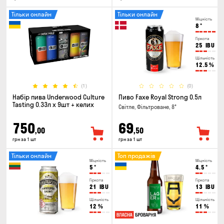
Тільки онлайн
Тільки онлайн
Міцність
8
°
Гіркота
25
IBU
Щільність
12.5
%
(1)
(0)
Набір пива Underwood Culture
Пиво Faxe Royal Strong 0.5л
Tasting 0.33л x 9шт + келих
Світле, Фільтроване, 8°
750
69
,00
,50
грн за 1 шт
грн за 1 шт
Тільки онлайн
Топ продажів
Міцність
Міцність
5
°
4.5
°
Гіркота
Гіркота
21
IBU
13
IBU
Щільність
Щільність
12
%
11
%