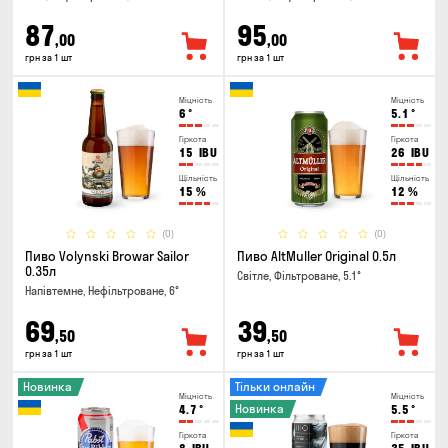
87
95
,00
,00
грн за 1 шт
грн за 1 шт
Міцність
Міцність
6
°
5.1
°
Гіркота
Гіркота
15
IBU
26
IBU
Щільність
Щільність
15
%
12
%
(0)
(0)
Пиво Volynski Browar Sailor
Пиво AltMuller Original 0.5л
0.35л
Світле, Фільтроване, 5.1°
Напівтемне, Нефільтроване, 6°
69
39
,50
,50
грн за 1 шт
грн за 1 шт
Новинка
Тільки онлайн
Міцність
Міцність
Новинка
4.7
°
5.5
°
Гіркота
Гіркота