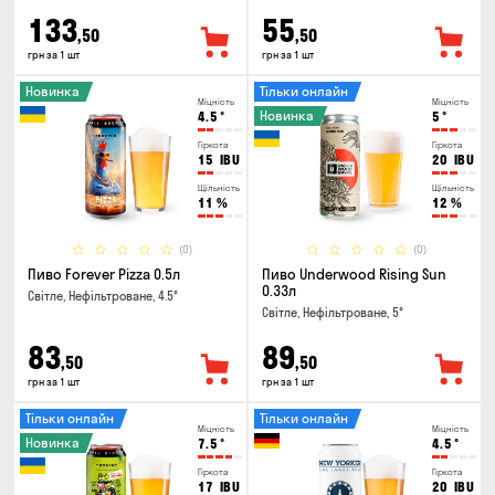
133
55
,50
,50
грн за 1 шт
грн за 1 шт
Новинка
Тільки онлайн
Міцність
Міцність
Новинка
4.5
°
5
°
Гіркота
Гіркота
15
IBU
20
IBU
Щільність
Щільність
11
%
12
%
(0)
(0)
Пиво Forever Pizza 0.5л
Пиво Underwood Rising Sun
0.33л
Світле, Нефільтроване, 4.5°
Світле, Нефільтроване, 5°
83
89
,50
,50
грн за 1 шт
грн за 1 шт
Тільки онлайн
Тільки онлайн
Міцність
Міцність
Новинка
7.5
°
4.5
°
Гіркота
Гіркота
17
IBU
20
IBU