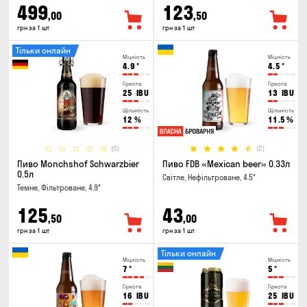
499
123
,00
,50
грн за 1 шт
грн за 1 шт
Тільки онлайн
Міцність
Міцність
4.9
°
4.5
°
Гіркота
Гіркота
25
IBU
13
IBU
Щільність
Щільність
12
%
11.5
%
(0)
(2)
Пиво Monchshof Schwarzbier
Пиво FDB «Mexican beer» 0.33л
0.5л
Світле, Нефільтроване, 4.5°
Темне, Фільтроване, 4.9°
125
43
,50
,00
грн за 1 шт
грн за 1 шт
Тільки онлайн
Міцність
Міцність
7
°
5
°
Гіркота
Гіркота
16
IBU
25
IBU