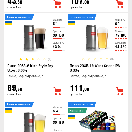
43
107
,50
,00
грн за 1 шт
грн за 1 шт
Тільки онлайн
Тільки онлайн
Міцність
Міцність
5
°
6
°
Гіркота
Гіркота
30
IBU
75
IBU
Щільність
Щільність
13
%
14.3
%
(1)
(0)
Пиво 2085-6 Irish Style Dry
Пиво 2085-19 West Coast IPA
Stout 0.33л
0.33л
Темне, Нефільтроване, 5°
Світле, Нефільтроване, 6°
69
111
,50
,00
грн за 1 шт
грн за 1 шт
Тільки онлайн
Тільки онлайн
Міцність
Новинка
5.3
°
Гіркота
30
IBU
Щільність