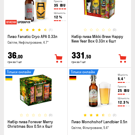
Гіркота
35
IBU
Щільність
12
%
(1)
(0)
Пиво Fanatic Cryo APA 0.33л
Набір пива Mikki Brew Happy
New Year Box 0.33л x 6шт
Світле, Нефільтроване, 4.7°
36
331
,00
,50
грн за 1 шт
грн за 1 шт
Тільки онлайн
Тільки онлайн
Міцність
5.4
°
Гіркота
25
IBU
Щільність
12.3
%
(0)
(2)
Набір пива Forever Merry
Пиво Monchshof Landbier 0.5л
Christmas Box 0.5л x 6шт
Світле, Фільтроване, 5.4°