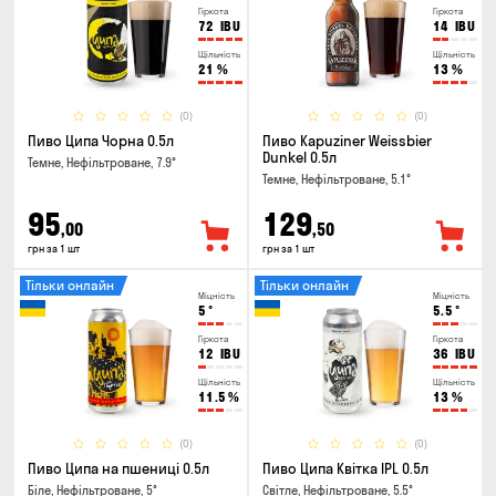
Гіркота
Гіркота
72
IBU
14
IBU
Щільність
Щільність
21
%
13
%
(0)
(0)
Пиво Ципа Чорна 0.5л
Пиво Kapuziner Weissbier
Dunkel 0.5л
Темне, Нефільтроване, 7.9°
Темне, Нефільтроване, 5.1°
95
129
,00
,50
грн за 1 шт
грн за 1 шт
Тільки онлайн
Тільки онлайн
Міцність
Міцність
5
°
5.5
°
Гіркота
Гіркота
12
IBU
36
IBU
Щільність
Щільність
11.5
%
13
%
(0)
(0)
Пиво Ципа на пшениці 0.5л
Пиво Ципа Квітка IPL 0.5л
Біле, Нефільтроване, 5°
Світле, Нефільтроване, 5.5°