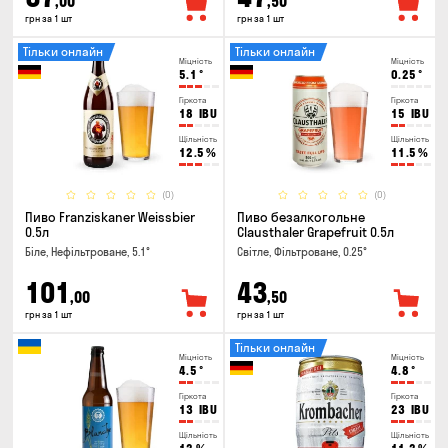
,00
,50
грн за 1 шт
грн за 1 шт
Тільки онлайн
Тільки онлайн
Міцність
Міцність
5.1
°
0.25
°
Гіркота
Гіркота
18
IBU
15
IBU
Щільність
Щільність
12.5
%
11.5
%
(0)
(0)
Пиво Franziskaner Weissbier
Пиво безалкогольне
0.5л
Clausthaler Grapefruit 0.5л
Біле, Нефільтроване, 5.1°
Світле, Фільтроване, 0.25°
101
43
,00
,50
грн за 1 шт
грн за 1 шт
Тільки онлайн
Міцність
Міцність
4.5
°
4.8
°
Гіркота
Гіркота
13
IBU
23
IBU
Щільність
Щільність