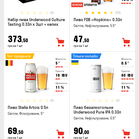
(0)
(28)
Набір пива Underwood Culture
Пиво FDB «Hopkins» 0.33л
Tasting 0.33л x 3шт + келих
Світле, Нефільтроване, 5.5°
373
47
,50
,50
грн за 1 шт
грн за 1 шт
Топ продажів
Тільки онлайн
Міцність
Міцність
5
°
0.5
°
Гіркота
Гіркота
18
IBU
40
IBU
Щільність
Щільність
11
%
11
%
(0)
(0)
Пиво Stella Artois 0.5л
Пиво безалкогольне
Underwood Pure IPA 0.33л
Світле, Фільтроване, 5°
Світле, Нефільтроване, 0.5°
69
90
,50
,00
грн за 1 шт
грн за 1 шт