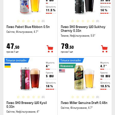
8
IBU
35
IBU
Щільність
Щільність
11.5
%
14
%
(0)
(0)
Пиво Pabst Blue Ribbon 0.5л
Пиво SHO Brewery ШО Sukhoy
Cherniy 0.33л
Світле, Фільтроване, 4.7°
Темне, Нефільтроване, 5.5°
47
79
,50
,50
грн за 1 шт
грн за 1 шт
Тільки онлайн
Тільки онлайн
Міцність
Міцність
Новинка
4
°
4.7
°
Гіркота
Гіркота
5
IBU
10
IBU
Щільність
Щільність
14
%
10.5
%
(0)
(0)
Пиво SHO Brewery ШО Kysil
Пиво Miller Genuine Draft 0.48л
0.33л
Світле, Фільтроване, 4.7°
Світле, Нефільтроване, 4°