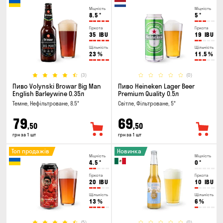
Міцність
Міцність
8.5
°
5
°
Гіркота
Гіркота
35
IBU
19
IBU
Щільність
Щільність
23
%
11.5
%
(3)
(0)
Пиво Volynski Browar Big Man
Пиво Heineken Lager Beer
English Barleywine 0.35л
Premium Quality 0.5л
Темне, Нефільтроване, 8.5°
Світле, Фільтроване, 5°
79
69
,50
,50
грн за 1 шт
грн за 1 шт
Топ продажів
Новинка
Міцність
Міцність
4.5
°
0
°
Гіркота
Гіркота
20
IBU
10
IBU
Щільність
Щільність
13
%
6
%
(5)
(0)