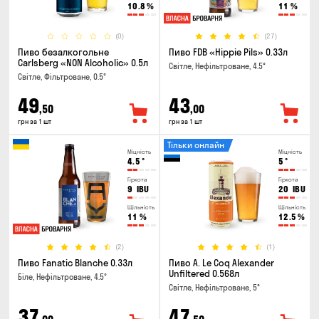
10.8
%
11
%
(0)
(27)
Пиво безалкогольне
Пиво FDB «Hippie Pils» 0.33л
Carlsberg «NON Alcoholic» 0.5л
Світле, Нефільтроване, 4.5°
Світле, Фільтроване, 0.5°
49
43
,50
,00
грн за 1 шт
грн за 1 шт
Тільки онлайн
Міцність
Міцність
4.5
°
5
°
Гіркота
Гіркота
9
IBU
20
IBU
Щільність
Щільність
11
%
12.5
%
(2)
(1)
Пиво Fanatic Blanche 0.33л
Пиво A. Le Coq Alexander
Unfiltered 0.568л
Біле, Нефільтроване, 4.5°
Світле, Нефільтроване, 5°
37
47