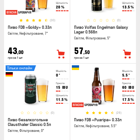
Щільність
Щільність
20
%
13.5
%
(30)
(0)
Пиво FDB «Goldy» 0.33л
Пиво Volfas Engelman Galaxy
Lager 0.568л
Світле, Нефільтроване, 7°
Світле, Фільтроване, 5°
43
57
,00
,50
грн за 1 шт
грн за 1 шт
Тільки онлайн
Міцність
Міцність
0
°
5.5
°
Гіркота
Гіркота
15
IBU
60
IBU
Щільність
Щільність
11.5
%
17.5
%
(0)
(26)
Пиво безалкогольне
Пиво FDB «Puaripa» 0.33л
Clausthaler Classic 0.5л
Світле, Нефільтроване, 5.5°
Світле, Фільтроване, 0°