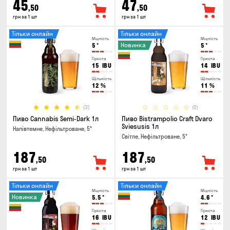
45
47
,50
,50
грн за 1 шт
грн за 1 шт
Тільки онлайн
Тільки онлайн
Міцність
Міцність
Новинка
5
°
5
°
Гіркота
Гіркота
15
IBU
14
IBU
Щільність
Щільність
12
%
11
%
(3)
(0)
Пиво Cannabis Semi-Dark 1л
Пиво Bistrampolio Craft Dvaro
Sviesusis 1л
Напівтемне, Нефільтроване, 5°
Світле, Нефільтроване, 5°
187
187
,50
,50
грн за 1 шт
грн за 1 шт
Тільки онлайн
Тільки онлайн
Міцність
Міцність
Новинка
5.5
°
4.6
°
Гіркота
Гіркота
16
IBU
12
IBU