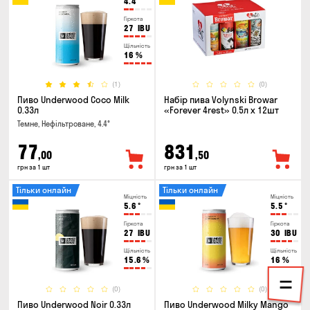
4.4
°
Гіркота
27
IBU
Щільність
16
%
(1)
(0)
Пиво Underwood Coco Milk
Набір пива Volynski Browar
0.33л
«Forever 4rest» 0.5л х 12шт
Темне, Нефільтроване, 4.4°
77
831
,00
,50
грн за 1 шт
грн за 1 шт
Тільки онлайн
Тільки онлайн
Міцність
Міцність
5.6
°
5.5
°
Гіркота
Гіркота
27
IBU
30
IBU
Щільність
Щільність
15.6
%
16
%
(0)
(0)
Пиво Underwood Noir 0.33л
Пиво Underwood Milky Mango