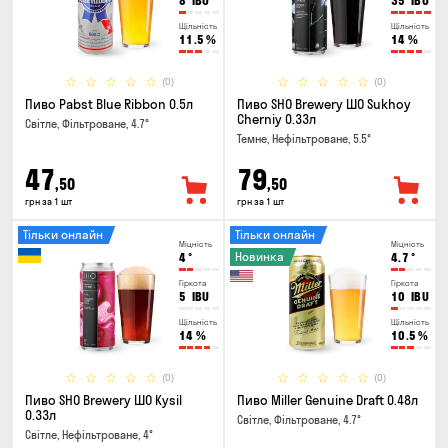
8
IBU
35
IBU
Щільність
Щільність
11.5
%
14
%
(0)
(0)
Пиво Pabst Blue Ribbon 0.5л
Пиво SHO Brewery ШО Sukhoy
Cherniy 0.33л
Світле, Фільтроване, 4.7°
Темне, Нефільтроване, 5.5°
47
79
,50
,50
грн за 1 шт
грн за 1 шт
Тільки онлайн
Тільки онлайн
Міцність
Міцність
Новинка
4
°
4.7
°
Гіркота
Гіркота
5
IBU
10
IBU
Щільність
Щільність
14
%
10.5
%
(0)
(0)
Пиво SHO Brewery ШО Kysil
Пиво Miller Genuine Draft 0.48л
0.33л
Світле, Фільтроване, 4.7°
Світле, Нефільтроване, 4°