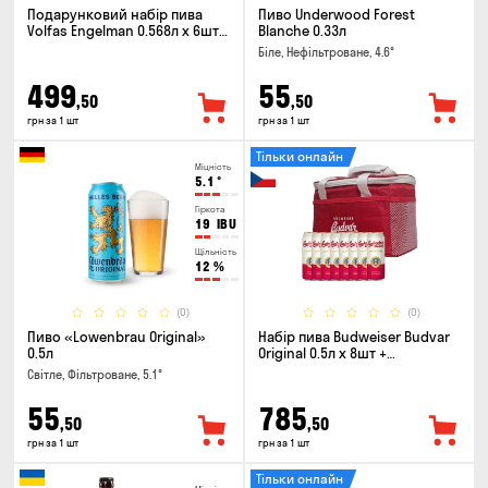
Подарунковий набір пива
Пиво Underwood Forest
Volfas Engelman 0.568л x 6шт +
Blanche 0.33л
келих 0.568л
Біле, Нефільтроване, 4.6°
499
55
,50
,50
грн за 1 шт
грн за 1 шт
Тільки онлайн
Міцність
5.1
°
Гіркота
19
IBU
Щільність
12
%
(0)
(0)
Пиво «Lowenbrau Original»
Набір пива Budweiser Budvar
0.5л
Original 0.5л х 8шт +
термосумка
Світле, Фільтроване, 5.1°
55
785
,50
,50
грн за 1 шт
грн за 1 шт
Тільки онлайн