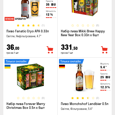
Гіркота
35
IBU
Щільність
12
%
(1)
(0)
Пиво Fanatic Cryo APA 0.33л
Набір пива Mikki Brew Happy
New Year Box 0.33л x 6шт
Світле, Нефільтроване, 4.7°
36
331
,00
,50
грн за 1 шт
грн за 1 шт
Тільки онлайн
Тільки онлайн
Міцність
5.4
°
Гіркота
25
IBU
Щільність
12.3
%
(0)
(2)
Набір пива Forever Merry
Пиво Monchshof Landbier 0.5л
Christmas Box 0.5л x 6шт
Світле, Фільтроване, 5.4°