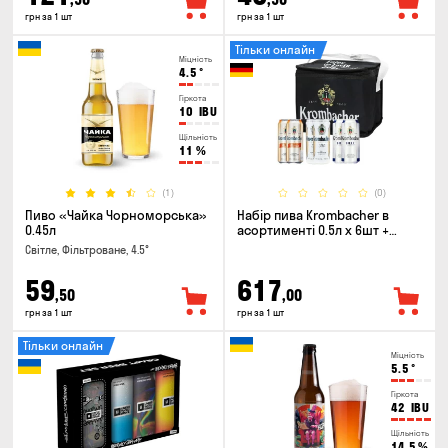
грн за 1 шт
грн за 1 шт
Тільки онлайн
Міцність
4.5
°
Гіркота
10
IBU
Щільність
11
%
(1)
(0)
Пиво «Чайка Чорноморська»
Набір пива Krombacher в
0.45л
асортименті 0.5л х 6шт +
термосумка
Світле, Фільтроване, 4.5°
59
617
,50
,00
грн за 1 шт
грн за 1 шт
Тільки онлайн
Міцність
5.5
°
Гіркота
42
IBU
Щільність
14.5
%