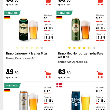
,50
,50
грн за 1 шт
грн за 1 шт
Новинка
Новинка
Міцність
Міцність
5
°
5.6
°
Гіркота
Гіркота
21
IBU
35
IBU
Щільність
Щільність
11.2
%
13.2
%
(0)
(1)
Пиво Darguner Pilsener 0.5л
Пиво Mecklenburger India Pale
Ale 0.5л
Світле, Фільтроване, 5°
Світле, Фільтроване, 5.6°
49
63
,50
,50
грн за 1 шт
грн за 1 шт
Новинка
Міцність
Міцність
5.1
°
0.5
°
Гіркота
Гіркота
14
IBU
10
IBU
Щільність
Щільність