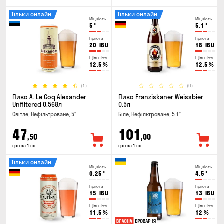
Тільки онлайн
Тільки онлайн
Міцність
Міцність
5
°
5.1
°
Гіркота
Гіркота
20
IBU
18
IBU
Щільність
Щільність
12.5
%
12.5
%
(1)
(0)
Пиво A. Le Coq Alexander
Пиво Franziskaner Weissbier
Unfiltered 0.568л
0.5л
Світле, Нефільтроване, 5°
Біле, Нефільтроване, 5.1°
47
101
,50
,00
грн за 1 шт
грн за 1 шт
Тільки онлайн
Міцність
Міцність
0.25
°
4.5
°
Гіркота
Гіркота
15
IBU
13
IBU
Щільність
Щільність
11.5
%
12
%