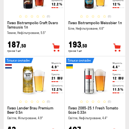
Щільність
Щільність
12.2
%
12
%
(0)
(0)
Пиво Bistrampolio Craft Dvaro
Пиво Bistrampolio Weissbier 1л
Tamsusis 1л
Біле, Нефільтроване, 4.6°
Темне, Нефільтроване, 5.5°
187
193
,50
,50
грн за 1 шт
грн за 1 шт
Тільки онлайн
Тільки онлайн
Міцність
Міцність
4.9
°
4.4
°
Гіркота
Гіркота
21
IBU
12
IBU
Щільність
Щільність
12.2
%
11.5
%
(0)
(0)
Пиво Lander Brau Premium
Пиво 2085-25.1 Fresh Tomato
Beer 0.5л
Goze 0.33л
Світле, Фільтроване, 4.9°
Світле, Нефільтроване, 4.4°