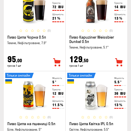
Гіркота
Гіркота
72
IBU
14
IBU
Щільність
Щільність
21
%
13
%
(0)
(0)
Пиво Ципа Чорна 0.5л
Пиво Kapuziner Weissbier
Dunkel 0.5л
Темне, Нефільтроване, 7.9°
Темне, Нефільтроване, 5.1°
95
129
,00
,50
грн за 1 шт
грн за 1 шт
Тільки онлайн
Тільки онлайн
Міцність
Міцність
5
°
5.5
°
Гіркота
Гіркота
12
IBU
36
IBU
Щільність
Щільність
11.5
%
13
%
(0)
(0)
Пиво Ципа на пшениці 0.5л
Пиво Ципа Квітка IPL 0.5л
Біле, Нефільтроване, 5°
Світле, Нефільтроване, 5.5°