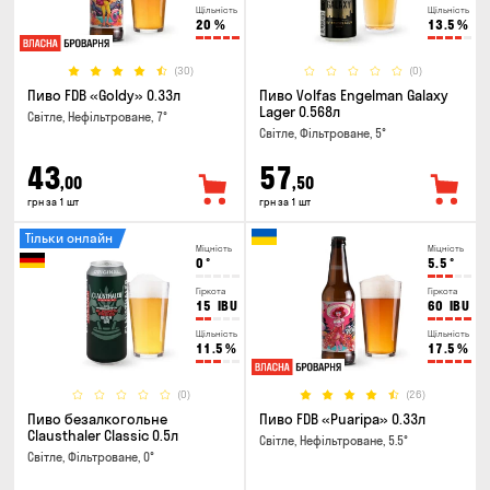
Щільність
Щільність
20
%
13.5
%
(30)
(0)
Пиво FDB «Goldy» 0.33л
Пиво Volfas Engelman Galaxy
Lager 0.568л
Світле, Нефільтроване, 7°
Світле, Фільтроване, 5°
43
57
,00
,50
грн за 1 шт
грн за 1 шт
Тільки онлайн
Міцність
Міцність
0
°
5.5
°
Гіркота
Гіркота
15
IBU
60
IBU
Щільність
Щільність
11.5
%
17.5
%
(0)
(26)
Пиво безалкогольне
Пиво FDB «Puaripa» 0.33л
Clausthaler Classic 0.5л
Світле, Нефільтроване, 5.5°
Світле, Фільтроване, 0°