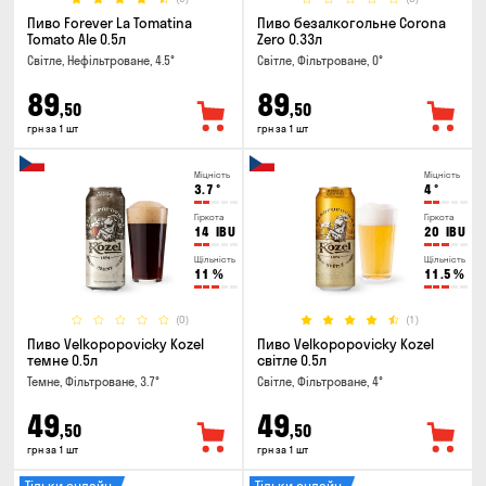
Пиво Forever La Tomatina
Пиво безалкогольне Corona
Tomato Ale 0.5л
Zero 0.33л
Світле, Нефільтроване, 4.5°
Світле, Фільтроване, 0°
89
89
,50
,50
грн за 1 шт
грн за 1 шт
Міцність
Міцність
3.7
°
4
°
Гіркота
Гіркота
14
IBU
20
IBU
Щільність
Щільність
11
%
11.5
%
(0)
(1)
Пиво Velkopopovicky Kozel
Пиво Velkopopovicky Kozel
темне 0.5л
світле 0.5л
Темне, Фільтроване, 3.7°
Світле, Фільтроване, 4°
49
49
,50
,50
грн за 1 шт
грн за 1 шт
Тільки онлайн
Тільки онлайн