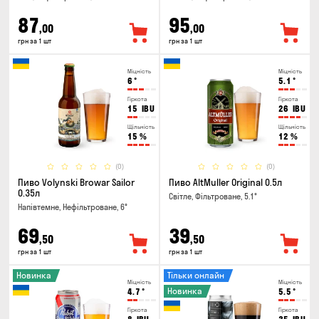
87
95
,00
,00
грн за 1 шт
грн за 1 шт
Міцність
Міцність
6
°
5.1
°
Гіркота
Гіркота
15
IBU
26
IBU
Щільність
Щільність
15
%
12
%
(0)
(0)
Пиво Volynski Browar Sailor
Пиво AltMuller Original 0.5л
0.35л
Світле, Фільтроване, 5.1°
Напівтемне, Нефільтроване, 6°
69
39
,50
,50
грн за 1 шт
грн за 1 шт
Новинка
Тільки онлайн
Міцність
Міцність
Новинка
4.7
°
5.5
°
Гіркота
Гіркота