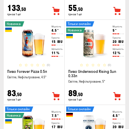
133
55
,50
,50
грн за 1 шт
грн за 1 шт
Новинка
Тільки онлайн
Міцність
Міцність
Новинка
4.5
°
5
°
Гіркота
Гіркота
15
IBU
20
IBU
Щільність
Щільність
11
%
12
%
(0)
(0)
Пиво Forever Pizza 0.5л
Пиво Underwood Rising Sun
0.33л
Світле, Нефільтроване, 4.5°
Світле, Нефільтроване, 5°
83
89
,50
,50
грн за 1 шт
грн за 1 шт
Тільки онлайн
Тільки онлайн
Міцність
Міцність
Новинка
7.5
°
4.5
°
Гіркота
Гіркота
17
IBU
20
IBU