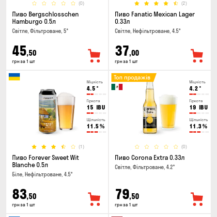
(0)
(2)
Пиво Bergschlosschen
Пиво Fanatic Mexican Lager
Hamburgo 0.5л
0.33л
Світле, Фільтроване, 5°
Світле, Нефільтроване, 4.5°
45
37
,50
,00
грн за 1 шт
грн за 1 шт
Топ продажів
Міцність
Міцність
4.5
°
4.2
°
Гіркота
Гіркота
15
IBU
19
IBU
Щільність
Щільність
11.5
%
11.3
%
(1)
(0)
Пиво Forever Sweet Wit
Пиво Corona Extra 0.33л
Blanche 0.5л
Світле, Фільтроване, 4.2°
Біле, Нефільтроване, 4.5°
83
79
,50
,50
грн за 1 шт
грн за 1 шт