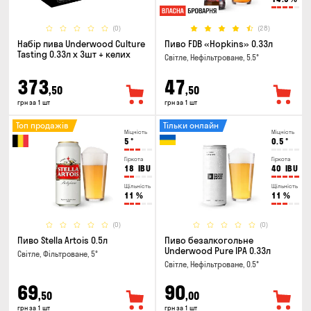
(0)
(28)
Набір пива Underwood Culture
Пиво FDB «Hopkins» 0.33л
Tasting 0.33л x 3шт + келих
Світле, Нефільтроване, 5.5°
373
47
,50
,50
грн за 1 шт
грн за 1 шт
Топ продажів
Тільки онлайн
Міцність
Міцність
5
°
0.5
°
Гіркота
Гіркота
18
IBU
40
IBU
Щільність
Щільність
11
%
11
%
(0)
(0)
Пиво Stella Artois 0.5л
Пиво безалкогольне
Underwood Pure IPA 0.33л
Світле, Фільтроване, 5°
Світле, Нефільтроване, 0.5°
69
90
,50
,00
грн за 1 шт
грн за 1 шт