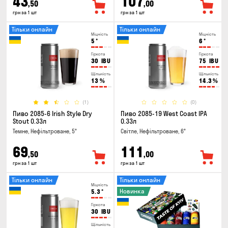
43
107
,50
,00
грн за 1 шт
грн за 1 шт
Тільки онлайн
Тільки онлайн
Міцність
Міцність
5
°
6
°
Гіркота
Гіркота
30
IBU
75
IBU
Щільність
Щільність
13
%
14.3
%
(1)
(0)
Пиво 2085-6 Irish Style Dry
Пиво 2085-19 West Coast IPA
Stout 0.33л
0.33л
Темне, Нефільтроване, 5°
Світле, Нефільтроване, 6°
69
111
,50
,00
грн за 1 шт
грн за 1 шт
Тільки онлайн
Тільки онлайн
Міцність
Новинка
5.3
°
Гіркота
30
IBU
Щільність