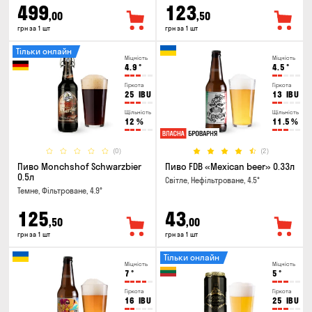
499
123
,00
,50
грн за 1 шт
грн за 1 шт
Тільки онлайн
Міцність
Міцність
4.9
°
4.5
°
Гіркота
Гіркота
25
IBU
13
IBU
Щільність
Щільність
12
%
11.5
%
(0)
(2)
Пиво Monchshof Schwarzbier
Пиво FDB «Mexican beer» 0.33л
0.5л
Світле, Нефільтроване, 4.5°
Темне, Фільтроване, 4.9°
125
43
,50
,00
грн за 1 шт
грн за 1 шт
Тільки онлайн
Міцність
Міцність
7
°
5
°
Гіркота
Гіркота
16
IBU
25
IBU