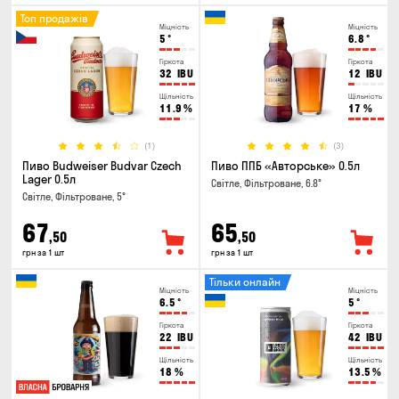
Топ продажів
Міцність
Міцність
5
°
6.8
°
Гіркота
Гіркота
32
IBU
12
IBU
Щільність
Щільність
11.9
%
17
%
(1)
(3)
Пиво Budweiser Budvar Czech
Пиво ППБ «Авторське» 0.5л
Lager 0.5л
Світле, Фільтроване, 6.8°
Світле, Фільтроване, 5°
67
65
,50
,50
грн за 1 шт
грн за 1 шт
Тільки онлайн
Міцність
Міцність
6.5
°
5
°
Гіркота
Гіркота
22
IBU
42
IBU
Щільність
Щільність
18
%
13.5
%