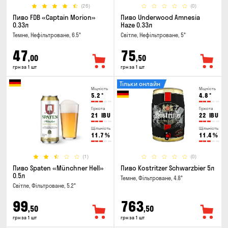
(26)
(0)
Пиво FDB «Captain Morion»
Пиво Underwood Amnesia
0.33л
Haze 0.33л
Темне, Нефільтроване, 6.5°
Світле, Нефільтроване, 5°
47
75
,00
,50
грн за 1 шт
грн за 1 шт
Тільки онлайн
Міцність
Міцність
5.2
°
4.8
°
Гіркота
Гіркота
21
IBU
22
IBU
Щільність
Щільність
11.7
%
11.4
%
(1)
(0)
Пиво Spaten «Münchner Hell»
Пиво Kostritzer Schwarzbier 5л
0.5л
Темне, Фільтроване, 4.8°
Світле, Фільтроване, 5.2°
99
763
,50
,50
грн за 1 шт
грн за 1 шт