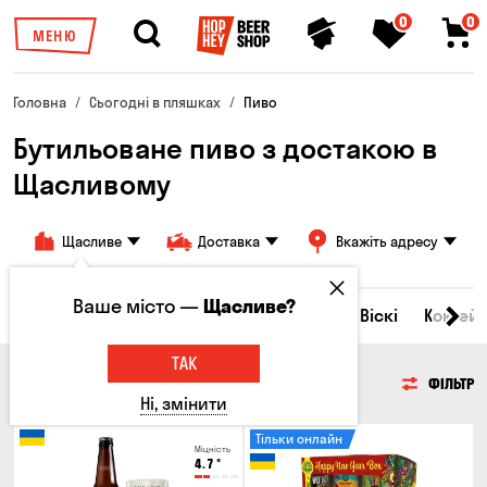
0
0
МЕНЮ
Головна
Сьогодні в пляшках
Пиво
Бутильоване пиво з достакою в
Щасливому
Щасливе
Доставка
Вкажіть адресу
Ваше місто —
Щасливе?
Всі товари
Пиво
Сидр
Вино
Віскі
Коктейл
ТАК
ПИВО
ФІЛЬТР
Ні, змінити
Тільки онлайн
Міцність
4.7
°