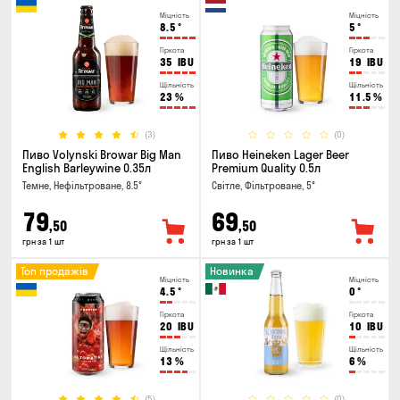
Міцність
Міцність
8.5
°
5
°
Гіркота
Гіркота
35
IBU
19
IBU
Щільність
Щільність
23
%
11.5
%
(3)
(0)
Пиво Volynski Browar Big Man
Пиво Heineken Lager Beer
English Barleywine 0.35л
Premium Quality 0.5л
Темне, Нефільтроване, 8.5°
Світле, Фільтроване, 5°
79
69
,50
,50
грн за 1 шт
грн за 1 шт
Топ продажів
Новинка
Міцність
Міцність
4.5
°
0
°
Гіркота
Гіркота
20
IBU
10
IBU
Щільність
Щільність
13
%
6
%
(5)
(0)