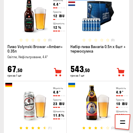
Міцність
4.4
°
Гіркота
12
IBU
Щільність
12
%
(0)
(0)
Пиво Volynski Browar «Amber»
Набір пива Bavaria 0.5л х 6шт +
0.35л
термосумка
Світле, Нефільтроване, 4.4°
67
543
,50
,50
грн за 1 шт
грн за 1 шт
Міцність
Міцність
4.8
°
4.9
°
Гіркота
Гіркота
23
IBU
10
IBU
Щільність
Щільність
11.8
%
11
%
(1)
(3)