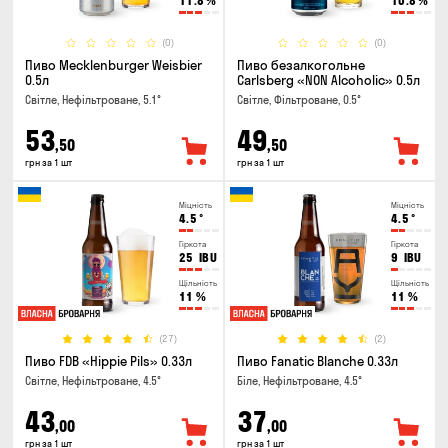
11.8
%
10.8
%
(0)
(0)
Пиво Mecklenburger Weisbier
Пиво безалкогольне
0.5л
Carlsberg «NON Alcoholic» 0.5л
Світле, Нефільтроване, 5.1°
Світле, Фільтроване, 0.5°
53
49
,50
,50
грн за 1 шт
грн за 1 шт
Міцність
Міцність
4.5
°
4.5
°
Гіркота
Гіркота
25
IBU
9
IBU
Щільність
Щільність
11
%
11
%
(27)
(2)
Пиво FDB «Hippie Pils» 0.33л
Пиво Fanatic Blanche 0.33л
Світле, Нефільтроване, 4.5°
Біле, Нефільтроване, 4.5°
43
37
,00
,00
грн за 1 шт
грн за 1 шт