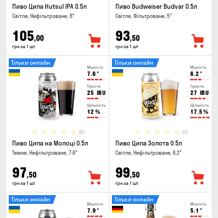
Пиво Ципа Hutsul IPA 0.5л
Пиво Budweiser Budvar 0.5л
Світле, Нефільтроване, 6°
Світле, Фільтроване, 5°
105
93
,00
,50
грн за 1 шт
грн за 1 шт
Тільки онлайн
Тільки онлайн
Міцність
Міцність
7.6
°
6.2
°
Гіркота
Гіркота
25
IBU
27
IBU
Щільність
Щільність
12
%
17.5
%
(0)
(0)
Пиво Ципа на Молоці 0.5л
Пиво Ципа Золота 0.5л
Темне, Нефільтроване, 7.6°
Світле, Нефільтроване, 6.2°
97
99
,50
,50
грн за 1 шт
грн за 1 шт
Тільки онлайн
Тільки онлайн
Міцність
Міцність
7.9
°
5.1
°