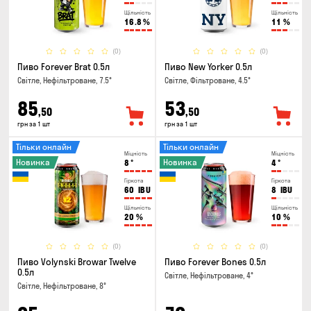
Щільність
Щільність
16.8
%
11
%
(0)
(0)
Пиво Forever Brat 0.5л
Пиво New Yorker 0.5л
Світле, Нефільтроване, 7.5°
Світле, Фільтроване, 4.5°
85
53
,50
,50
грн за 1 шт
грн за 1 шт
Тільки онлайн
Тільки онлайн
Міцність
Міцність
Новинка
Новинка
8
°
4
°
Гіркота
Гіркота
60
IBU
8
IBU
Щільність
Щільність
20
%
10
%
(0)
(0)
Пиво Volynski Browar Twelve
Пиво Forever Bones 0.5л
0.5л
Світле, Нефільтроване, 4°
Світле, Нефільтроване, 8°