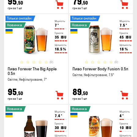
95
79
,50
,50
грн за 1 шт
грн за 1 шт
Тільки онлайн
Тільки онлайн
Міцність
Міцність
Новинка
Новинка
7
°
7.5
°
Гіркота
Гіркота
35
IBU
45
IBU
Щільність
Щільність
16.5
%
18
%
(0)
(0)
Пиво Forever The Big Apple
Пиво Forever Body Fusion 0.5л
0.5л
Світле, Нефільтроване, 7.5°
Світле, Нефільтроване, 7°
95
89
,50
,50
грн за 1 шт
грн за 1 шт
Новинка
Новинка
Міцність
Міцність
7.4
°
4
°
Гіркота
Гіркота
30
IBU
10
IBU
Щільність
Щільність