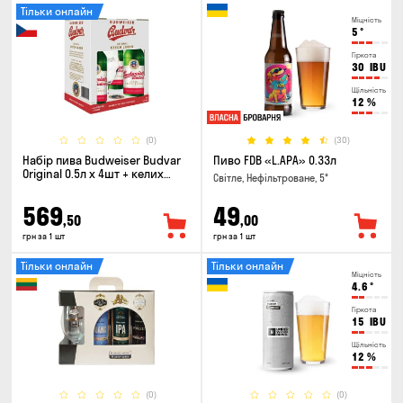
Тільки онлайн
Міцність
5
°
Гіркота
30
IBU
Щільність
12
%
(0)
(30)
Набір пива Budweiser Budvar
Пиво FDB «L.APA» 0.33л
Original 0.5л х 4шт + келих
Світле, Нефільтроване, 5°
0.33л
569
49
,50
,00
грн за 1 шт
грн за 1 шт
Тільки онлайн
Тільки онлайн
Міцність
4.6
°
Гіркота
15
IBU
Щільність
12
%
(0)
(0)