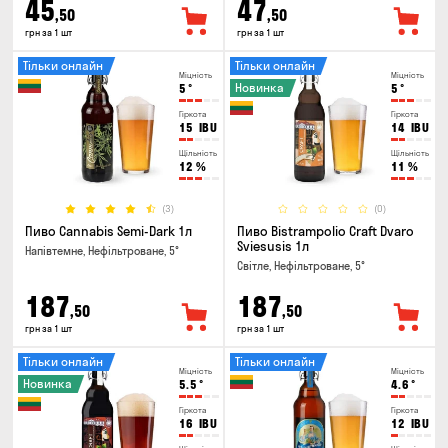
45
47
,50
,50
грн за 1 шт
грн за 1 шт
Тільки онлайн
Тільки онлайн
Міцність
Міцність
Новинка
5
°
5
°
Гіркота
Гіркота
15
IBU
14
IBU
Щільність
Щільність
12
%
11
%
(3)
(0)
Пиво Cannabis Semi-Dark 1л
Пиво Bistrampolio Craft Dvaro
Sviesusis 1л
Напівтемне, Нефільтроване, 5°
Світле, Нефільтроване, 5°
187
187
,50
,50
грн за 1 шт
грн за 1 шт
Тільки онлайн
Тільки онлайн
Міцність
Міцність
Новинка
5.5
°
4.6
°
Гіркота
Гіркота
16
IBU
12
IBU