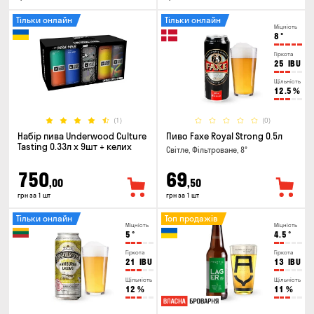
Тільки онлайн
Тільки онлайн
Міцність
8
°
Гіркота
25
IBU
Щільність
12.5
%
(1)
(0)
Набір пива Underwood Culture
Пиво Faxe Royal Strong 0.5л
Tasting 0.33л x 9шт + келих
Світле, Фільтроване, 8°
750
69
,00
,50
грн за 1 шт
грн за 1 шт
Тільки онлайн
Топ продажів
Міцність
Міцність
5
°
4.5
°
Гіркота
Гіркота
21
IBU
13
IBU
Щільність
Щільність
12
%
11
%