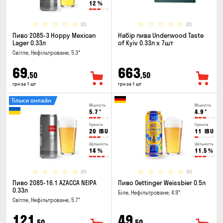
12
%
(0)
(0)
Пиво 2085-3 Hoppy Mexican
Набір пива Underwood Taste
Lager 0.33л
of Kyiv 0.33л x 7шт
Світле, Нефільтроване, 5.3°
69
663
,50
,50
грн за 1 шт
грн за 1 шт
Тільки онлайн
Міцність
Міцність
5.7
°
4.9
°
Гіркота
Гіркота
20
IBU
11
IBU
Щільність
Щільність
14
%
11.5
%
(0)
(0)
Пиво 2085-16.1 AZACCA NEIPA
Пиво Oettinger Weissbier 0.5л
0.33л
Біле, Нефільтроване, 4.9°
Світле, Нефільтроване, 5.7°
121
49
,50
,50