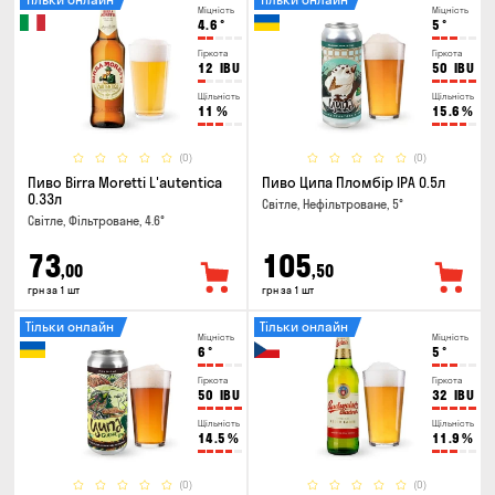
Міцність
Міцність
4.6
°
5
°
Гіркота
Гіркота
12
IBU
50
IBU
Щільність
Щільність
11
%
15.6
%
(0)
(0)
Пиво Birra Moretti L'autentica
Пиво Ципа Пломбір IPA 0.5л
0.33л
Світле, Нефільтроване, 5°
Світле, Фільтроване, 4.6°
73
105
,00
,50
грн за 1 шт
грн за 1 шт
Тільки онлайн
Тільки онлайн
Міцність
Міцність
6
°
5
°
Гіркота
Гіркота
50
IBU
32
IBU
Щільність
Щільність
14.5
%
11.9
%
(0)
(0)