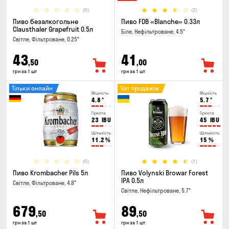
(0)
(2)
Пиво безалкогольне
Пиво FDB «Blanche» 0.33л
Clausthaler Grapefruit 0.5л
Біле, Нефільтроване, 4.5°
Світле, Фільтроване, 0.25°
43
41
,50
,00
грн за 1 шт
грн за 1 шт
Тільки онлайн
Топ продажів
Міцність
Міцність
4.8
°
5.7
°
Гіркота
Гіркота
23
IBU
45
IBU
Щільність
Щільність
11.2
%
15
%
(0)
(1)
Пиво Krombacher Pils 5л
Пиво Volynski Browar Forest
IPA 0.5л
Світле, Фільтроване, 4.8°
Світле, Нефільтроване, 5.7°
679
89
,50
,50
грн за 1 шт
грн за 1 шт