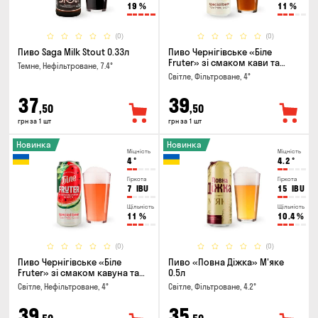
19
%
11
%
(0)
(0)
Пиво Saga Milk Stout 0.33л
Пиво Чернігівське «Біле
Fruter» зі смаком кави та
Темне, Нефільтроване, 7.4°
апельсину 0.5л
Світле, Фільтроване, 4°
37
39
,50
,50
грн за 1 шт
грн за 1 шт
Новинка
Новинка
Міцність
Міцність
4
°
4.2
°
Гіркота
Гіркота
7
IBU
15
IBU
Щільність
Щільність
11
%
10.4
%
(0)
(0)
Пиво Чернігівське «Біле
Пиво «Повна Діжка» М'яке
Fruter» зі смаком кавуна та
0.5л
м'яти 0.5л
Світле, Нефільтроване, 4°
Світле, Фільтроване, 4.2°
39
35