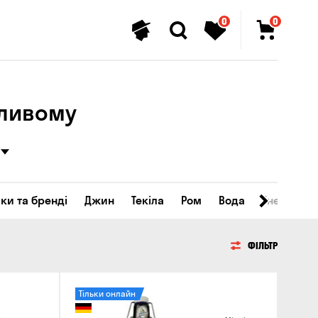
0
0
сливому
ки та бренді
Джин
Текіла
Ром
Вода
Енергетичн
ФІЛЬТР
Тільки онлайн