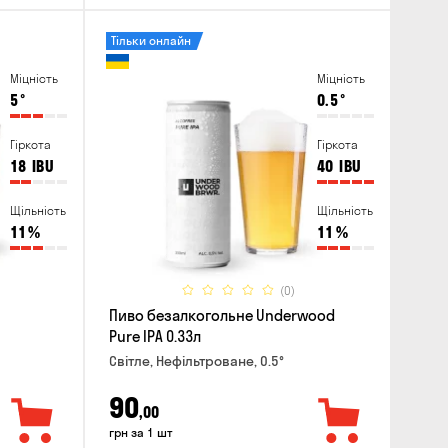
Тільки онлайн
Міцність
Міцність
5
°
0.5
°
Гіркота
Гіркота
18
IBU
40
IBU
Щільність
Щільність
11
%
11
%
(0)
Пиво безалкогольне Underwood
Pure IPA 0.33л
Світле, Нефільтроване, 0.5°
90
,00
грн за 1 шт