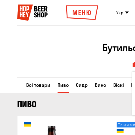
МЕНЮ
Укр
Бутиль
Всі товари
Пиво
Сидр
Вино
Віскі
К
ПИВО
Тільки он