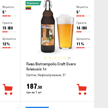
Новинка
Міцність
Міцність
5
°
5
°
Гіркота
Гіркота
15
IBU
14
IBU
Щільність
Щільність
12
%
11
%
(0)
Пиво Bistrampolio Craft Dvaro
Sviesusis 1л
Світле, Нефільтроване, 5°
187
,50
грн за 1 шт