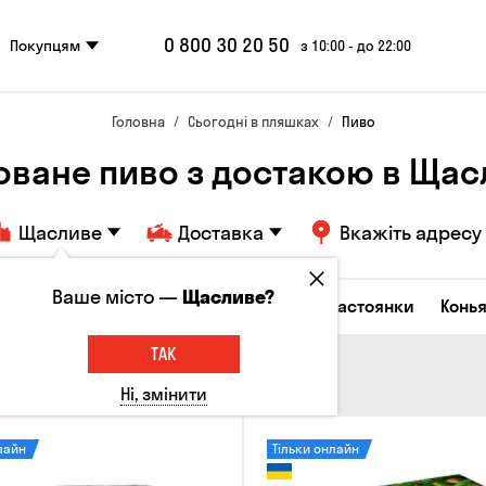
0 800 30 20 50
Покупцям
з 10:00 - до 22:00
Головна
Сьогодні в пляшках
Пиво
оване пиво з достакою в Ща
Щасливе
Доставка
Вкажіть адресу
Ваше місто —
Щасливе?
октейлі
Горілка
Соджу
Лікери та настоянки
Конья
ТАК
Ні, змінити
лайн
Тільки онлайн