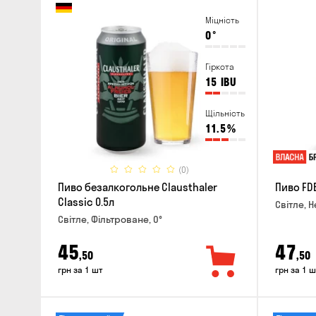
Міцність
0
°
Гіркота
15
IBU
Щільність
11.5
%
(0)
Пиво безалкогольне Clausthaler
Пиво FDB
Classic 0.5л
Світле, Н
Світле, Фільтроване, 0°
45
47
,50
,50
грн за 1 шт
грн за 1 ш