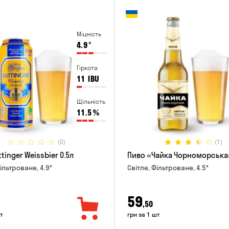
Міцність
4.9
°
Гіркота
11
IBU
Щільність
11.5
%
(0)
(1)
tinger Weissbier 0.5л
Пиво «Чайка Чорноморська»
ільтроване, 4.9°
Світле, Фільтроване, 4.5°
59
,50
т
грн за 1 шт