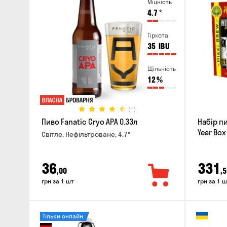
Міцність
4.7
°
Гіркота
35
IBU
Щільність
12
%
(1)
Пиво Fanatic Cryo APA 0.33л
Набір п
Year Box
Світле, Нефільтроване, 4.7°
36
331
,00
,5
грн за 1 шт
грн за 1 ш
Тільки онлайн