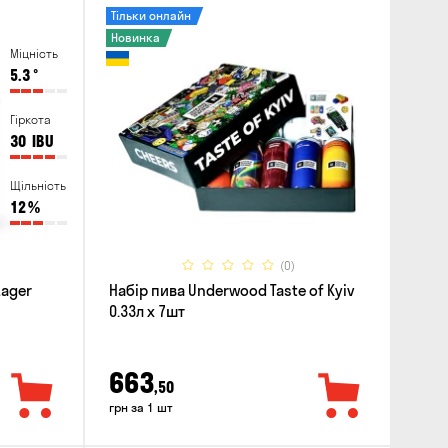
Тільки онлайн
Новинка
Міцність
5.3
°
Гіркота
30
IBU
Щільність
12
%
(0)
Lager
Набір пива Underwood Taste of Kyiv
0.33л x 7шт
663
,50
грн за 1 шт