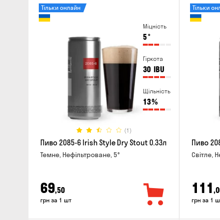
Тільки онлайн
Тільки он
Міцність
5
°
Гіркота
30
IBU
Щільність
13
%
(1)
Пиво 2085-6 Irish Style Dry Stout 0.33л
Пиво 208
Темне, Нефільтроване, 5°
Світле, 
69
111
,50
,0
грн за 1 шт
грн за 1 ш