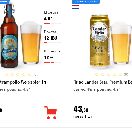
лайн
Тільки онлайн
Міцність
4.6
°
Гіркота
12
IBU
Щільність
12
%
(0)
(0)
trampolio Weissbier 1л
Пиво Lander Brau Premium Be
ільтроване, 4.6°
Світле, Фільтроване, 4.9°
43
0
,50
т
грн за 1 шт