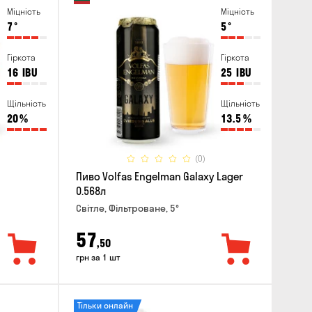
Міцність
Міцність
7
°
5
°
Гіркота
Гіркота
16
IBU
25
IBU
Щільність
Щільність
20
%
13.5
%
(0)
Пиво Volfas Engelman Galaxy Lager
0.568л
Світле, Фільтроване, 5°
57
,50
грн за 1 шт
Тільки онлайн