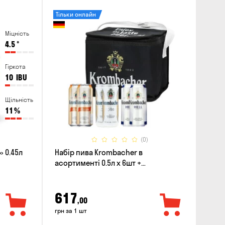
Тільки онлайн
Міцність
4.5
°
Гіркота
10
IBU
Щільність
11
%
(0)
 0.45л
Набір пива Krombacher в
асортименті 0.5л х 6шт +
термосумка
617
,00
грн за 1 шт