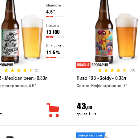
Міцність
4.5
°
Гіркота
13
IBU
Щільність
11.5
%
(2)
(30)
 «Mexican beer» 0.33л
Пиво FDB «Goldy» 0.33л
ефільтроване, 4.5°
Світле, Нефільтроване, 7°
43
,00
т
грн за 1 шт
Тільки онлайн