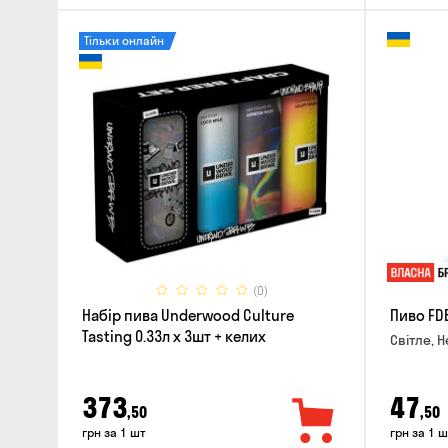
Тільки онлайн
(0)
Набір пива Underwood Culture
Пиво FD
Tasting 0.33л x 3шт + келих
Світле, Н
373
47
,50
,50
грн за 1 шт
грн за 1 ш