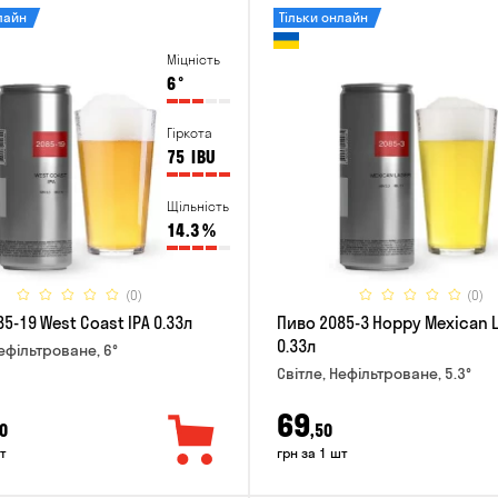
лайн
Тільки онлайн
Міцність
6
°
Гіркота
75
IBU
Щільність
14.3
%
(0)
(0)
5-19 West Coast IPA 0.33л
Пиво 2085-3 Hoppy Mexican 
0.33л
Нефільтроване, 6°
Світле, Нефільтроване, 5.3°
69
0
,50
т
грн за 1 шт