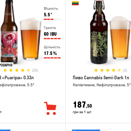
Міцність
5.5
°
Гіркота
60
IBU
Щільність
17.5
%
(26)
(3)
 «Puaripa» 0.33л
Пиво Cannabis Semi-Dark 1л
ефільтроване, 5.5°
Напівтемне, Нефільтроване, 5°
187
,50
т
грн за 1 шт