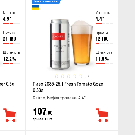
Тільки онлайн
Міцність
Міцність
4.9
°
4.4
°
Гіркота
Гіркота
21
IBU
12
IBU
Щільність
Щільність
12.2
%
11.5
%
(0)
er 0.5л
Пиво 2085-25.1 Fresh Tomato Goze
0.33л
Світле, Нефільтроване, 4.4°
107
,00
грн за 1 шт