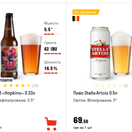
Топ продажів
Міцність
5.5
°
Гіркота
42
IBU
Щільність
14.5
%
(28)
(0)
B «Hopkins» 0.33л
Пиво Stella Artois 0.5л
ефільтроване, 5.5°
Світле, Фільтроване, 5°
69
,50
т
грн за 1 шт