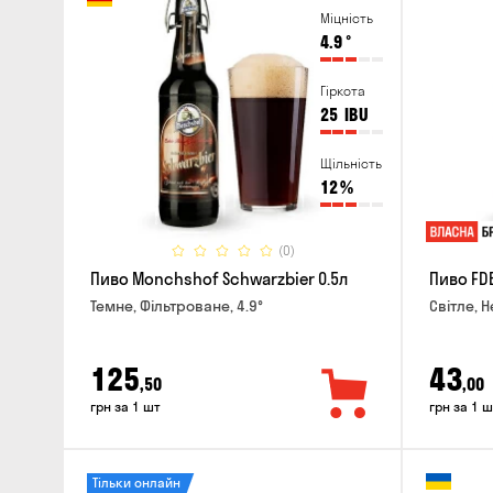
Міцність
4.9
°
Гіркота
25
IBU
Щільність
12
%
(0)
Пиво Monchshof Schwarzbier 0.5л
Пиво FDB
Темне, Фільтроване, 4.9°
Світле, Н
125
43
,50
,00
грн за 1 шт
грн за 1 ш
Тільки онлайн