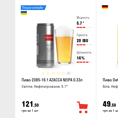
Тільки онлайн
Міцність
5.7
°
Гіркота
20
IBU
Щільність
14
%
(0)
Пиво 2085-16.1 AZACCA NEIPA 0.33л
Пиво Oet
Світле, Нефільтроване, 5.7°
Біле, Неф
121
49
,50
,50
грн за 1 шт
грн за 1 ш