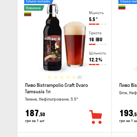
Тільки онлайн
Тільки он
Новинка
Міцність
5.5
°
Гіркота
16
IBU
Щільність
12.2
%
(0)
Пиво Bistrampolio Craft Dvaro
Пиво Bis
Tamsusis 1л
Біле, Неф
Темне, Нефільтроване, 5.5°
187
193
,50
,5
грн за 1 шт
грн за 1 ш