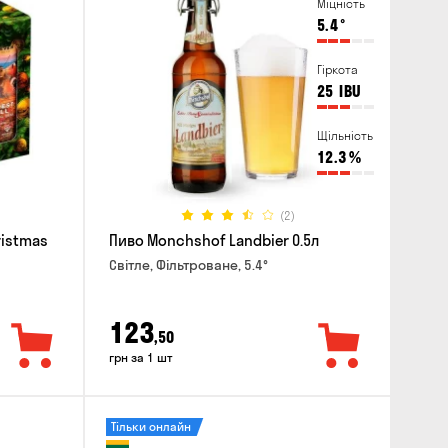
Міцність
5.4
°
Гіркота
25
IBU
Щільність
12.3
%
(2)
ristmas
Пиво Monchshof Landbier 0.5л
Світле, Фільтроване, 5.4°
123
,50
грн за 1 шт
Тільки онлайн