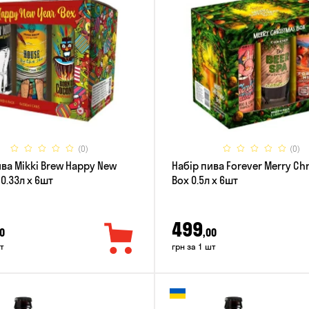
(0)
(0)
ива Mikki Brew Happy New
Набір пива Forever Merry Ch
 0.33л x 6шт
Box 0.5л x 6шт
499
0
,00
т
грн за 1 шт