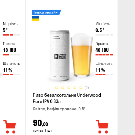
Тільки онлайн
Міцність
Міцність
5
°
0.5
°
Гіркота
Гіркота
18
IBU
40
IBU
Щільність
Щільність
11
%
11
%
(0)
Пиво безалкогольне Underwood
Pure IPA 0.33л
Світле, Нефільтроване, 0.5°
90
,00
грн за 1 шт