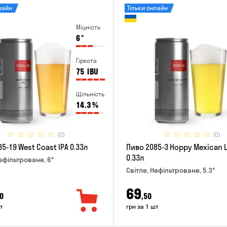
лайн
Тільки онлайн
Міцність
6
°
Гіркота
75
IBU
Щільність
14.3
%
(0)
(0)
5-19 West Coast IPA 0.33л
Пиво 2085-3 Hoppy Mexican 
0.33л
Нефільтроване, 6°
Світле, Нефільтроване, 5.3°
69
0
,50
т
грн за 1 шт