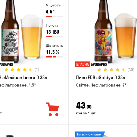
Міцність
4.5
°
Гіркота
13
IBU
Щільність
11.5
%
(2)
(30)
 «Mexican beer» 0.33л
Пиво FDB «Goldy» 0.33л
ефільтроване, 4.5°
Світле, Нефільтроване, 7°
43
,00
т
грн за 1 шт
Тільки онлайн