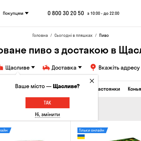
0 800 30 20 50
Покупцям
з 10:00 - до 22:00
Головна
Сьогодні в пляшках
Пиво
оване пиво з достакою в Ща
Щасливе
Доставка
Вкажіть адресу
Ваше місто —
Щасливе?
октейлі
Горілка
Соджу
Лікери та настоянки
Конья
ТАК
Ні, змінити
лайн
Тільки онлайн