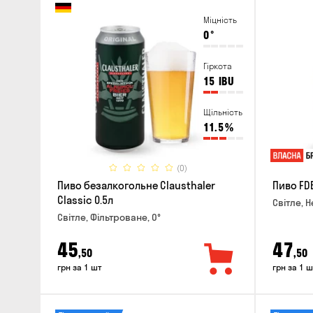
Міцність
0
°
Гіркота
15
IBU
Щільність
11.5
%
(0)
Пиво безалкогольне Clausthaler
Пиво FDB
Classic 0.5л
Світле, Н
Світле, Фільтроване, 0°
45
47
,50
,50
грн за 1 шт
грн за 1 ш