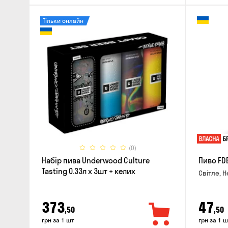
Тільки онлайн
(0)
Набір пива Underwood Culture
Пиво FD
Tasting 0.33л x 3шт + келих
Світле, Н
373
47
,50
,50
грн за 1 шт
грн за 1 ш