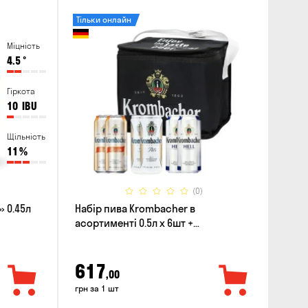
Тільки онлайн
Міцність
4.5
°
Гіркота
10
IBU
Щільність
11
%
(0)
 0.45л
Набір пива Krombacher в
асортименті 0.5л х 6шт +
термосумка
617
,00
грн за 1 шт