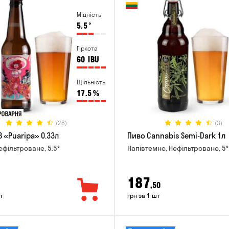
Міцність
5.5
°
Гіркота
60
IBU
Щільність
17.5
%
(26)
(3)
 «Puaripa» 0.33л
Пиво Cannabis Semi-Dark 1л
ефільтроване, 5.5°
Напівтемне, Нефільтроване, 5°
187
,50
т
грн за 1 шт