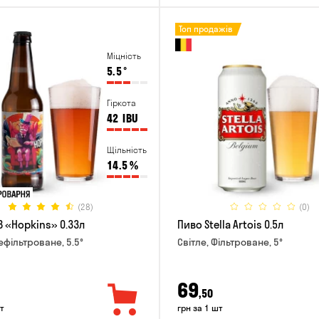
Топ продажів
Міцність
5.5
°
Гіркота
42
IBU
Щільність
14.5
%
(28)
(0)
B «Hopkins» 0.33л
Пиво Stella Artois 0.5л
ефільтроване, 5.5°
Світле, Фільтроване, 5°
69
,50
т
грн за 1 шт