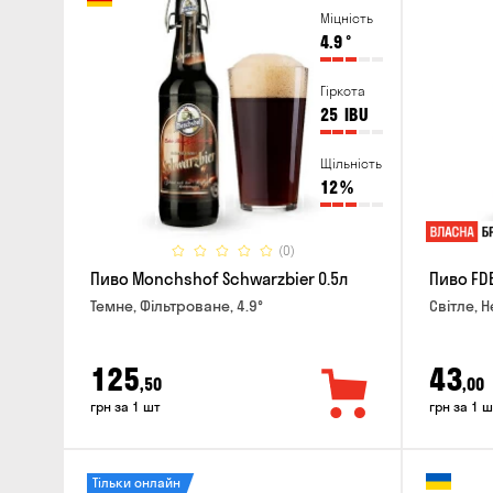
Міцність
4.9
°
Гіркота
25
IBU
Щільність
12
%
(0)
Пиво Monchshof Schwarzbier 0.5л
Пиво FDB
Темне, Фільтроване, 4.9°
Світле, Н
125
43
,50
,00
грн за 1 шт
грн за 1 ш
Тільки онлайн