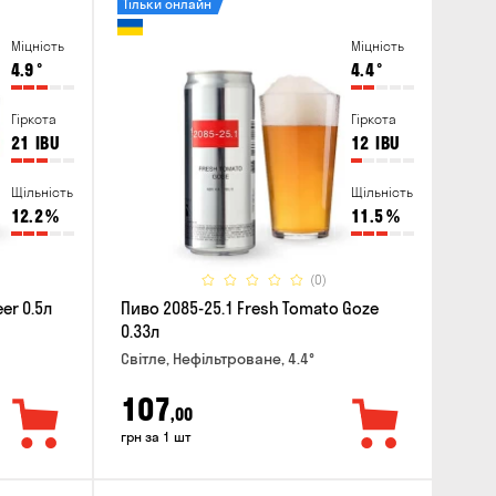
Тільки онлайн
Міцність
Міцність
4.9
°
4.4
°
Гіркота
Гіркота
21
IBU
12
IBU
Щільність
Щільність
12.2
%
11.5
%
(0)
er 0.5л
Пиво 2085-25.1 Fresh Tomato Goze
0.33л
Світле, Нефільтроване, 4.4°
107
,00
грн за 1 шт