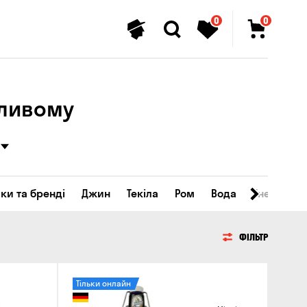
0
0
сливому
ки та бренді
Джин
Текіла
Ром
Вода
Енергетичн
ФІЛЬТР
Тільки онлайн