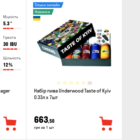
Тільки онлайн
Новинка
Міцність
5.3
°
Гіркота
30
IBU
Щільність
12
%
(0)
Lager
Набір пива Underwood Taste of Kyiv
0.33л x 7шт
663
,50
грн за 1 шт