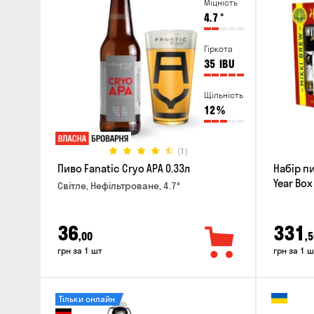
Міцність
4.7
°
Гіркота
35
IBU
Щільність
12
%
(1)
Пиво Fanatic Cryo APA 0.33л
Набір п
Year Box
Світле, Нефільтроване, 4.7°
36
331
,00
,5
грн за 1 шт
грн за 1 ш
Тільки онлайн