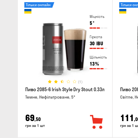
Тільки онлайн
Тільки он
Міцність
5
°
Гіркота
30
IBU
Щільність
13
%
(1)
Пиво 2085-6 Irish Style Dry Stout 0.33л
Пиво 208
Темне, Нефільтроване, 5°
Світле, 
69
111
,50
,0
грн за 1 шт
грн за 1 ш