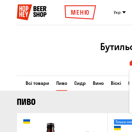
МЕНЮ
Укр
Бутиль
Всі товари
Пиво
Сидр
Вино
Віскі
К
ПИВО
Тільки он