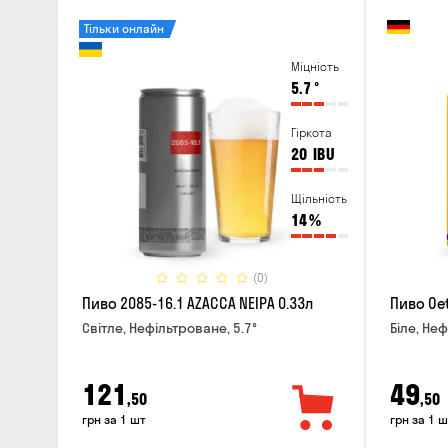
Тільки онлайн
Міцність
5.7
°
Гіркота
20
IBU
Щільність
14
%
(0)
Пиво 2085-16.1 AZACCA NEIPA 0.33л
Пиво Oet
Світле, Нефільтроване, 5.7°
Біле, Неф
121
49
,50
,50
грн за 1 шт
грн за 1 ш