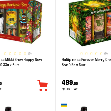
(0)
(0)
ива Mikki Brew Happy New
Набір пива Forever Merry Ch
 0.33л x 6шт
Box 0.5л x 6шт
499
0
,00
т
грн за 1 шт