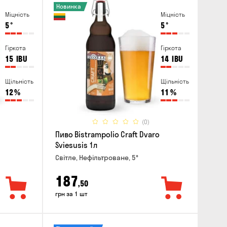
Новинка
Міцність
Міцність
5
°
5
°
Гіркота
Гіркота
15
IBU
14
IBU
Щільність
Щільність
12
%
11
%
(0)
Пиво Bistrampolio Craft Dvaro
Sviesusis 1л
Світле, Нефільтроване, 5°
187
,50
грн за 1 шт