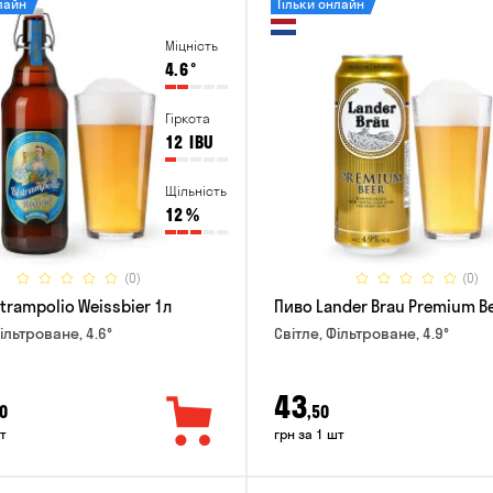
лайн
Тільки онлайн
Міцність
4.6
°
Гіркота
12
IBU
Щільність
12
%
(0)
(0)
trampolio Weissbier 1л
Пиво Lander Brau Premium Be
ільтроване, 4.6°
Світле, Фільтроване, 4.9°
43
0
,50
т
грн за 1 шт