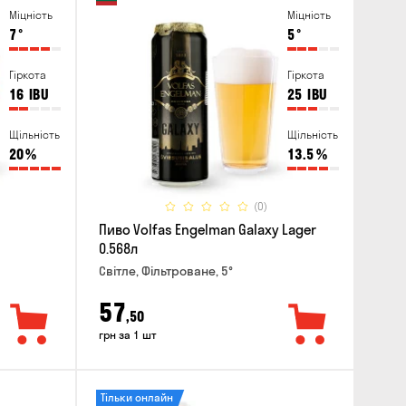
Міцність
Міцність
7
°
5
°
Гіркота
Гіркота
16
IBU
25
IBU
Щільність
Щільність
20
%
13.5
%
(0)
Пиво Volfas Engelman Galaxy Lager
0.568л
Світле, Фільтроване, 5°
57
,50
грн за 1 шт
Тільки онлайн