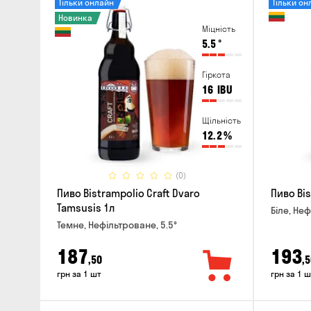
Тільки онлайн
Тільки он
Новинка
Міцність
5.5
°
Гіркота
16
IBU
Щільність
12.2
%
(0)
Пиво Bistrampolio Craft Dvaro
Пиво Bis
Tamsusis 1л
Біле, Неф
Темне, Нефільтроване, 5.5°
187
193
,50
,5
грн за 1 шт
грн за 1 ш