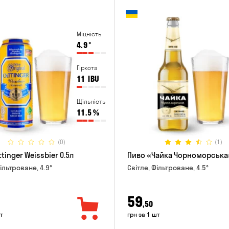
Міцність
4.9
°
Гіркота
11
IBU
Щільність
11.5
%
(0)
(1)
tinger Weissbier 0.5л
Пиво «Чайка Чорноморська»
ільтроване, 4.9°
Світле, Фільтроване, 4.5°
59
,50
т
грн за 1 шт