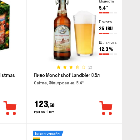
Міцність
5.4
°
Гіркота
25
IBU
Щільність
12.3
%
(2)
ristmas
Пиво Monchshof Landbier 0.5л
Світле, Фільтроване, 5.4°
123
,50
грн за 1 шт
Тільки онлайн