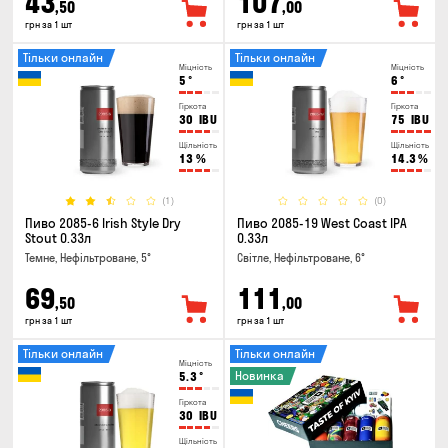
43
107
,50
,00
грн за 1 шт
грн за 1 шт
Тільки онлайн
Тільки онлайн
Міцність
Міцність
5
°
6
°
Гіркота
Гіркота
30
IBU
75
IBU
Щільність
Щільність
13
%
14.3
%
(1)
(0)
Пиво 2085-6 Irish Style Dry
Пиво 2085-19 West Coast IPA
Stout 0.33л
0.33л
Темне, Нефільтроване, 5°
Світле, Нефільтроване, 6°
69
111
,50
,00
грн за 1 шт
грн за 1 шт
Тільки онлайн
Тільки онлайн
Міцність
Новинка
5.3
°
Гіркота
30
IBU
Щільність