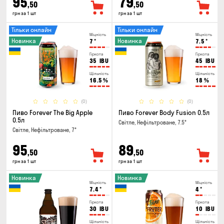
95
79
,50
,50
грн за 1 шт
грн за 1 шт
Тільки онлайн
Тільки онлайн
Міцність
Міцність
Новинка
Новинка
7
°
7.5
°
Гіркота
Гіркота
35
IBU
45
IBU
Щільність
Щільність
16.5
%
18
%
(0)
(0)
Пиво Forever The Big Apple
Пиво Forever Body Fusion 0.5л
0.5л
Світле, Нефільтроване, 7.5°
Світле, Нефільтроване, 7°
95
89
,50
,50
грн за 1 шт
грн за 1 шт
Новинка
Новинка
Міцність
Міцність
7.4
°
4
°
Гіркота
Гіркота
30
IBU
10
IBU
Щільність
Щільність