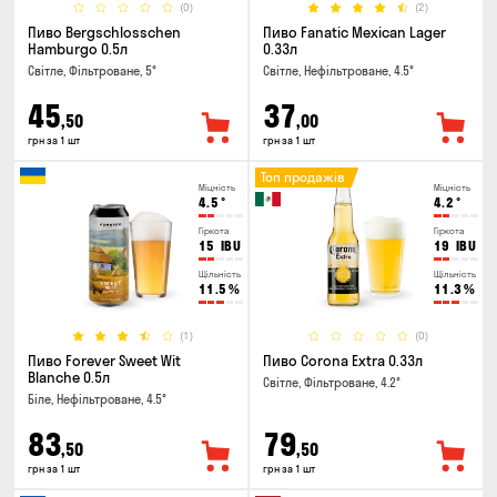
(0)
(2)
Пиво Bergschlosschen
Пиво Fanatic Mexican Lager
Hamburgo 0.5л
0.33л
Світле, Фільтроване, 5°
Світле, Нефільтроване, 4.5°
45
37
,50
,00
грн за 1 шт
грн за 1 шт
Топ продажів
Міцність
Міцність
4.5
°
4.2
°
Гіркота
Гіркота
15
IBU
19
IBU
Щільність
Щільність
11.5
%
11.3
%
(1)
(0)
Пиво Forever Sweet Wit
Пиво Corona Extra 0.33л
Blanche 0.5л
Світле, Фільтроване, 4.2°
Біле, Нефільтроване, 4.5°
83
79
,50
,50
грн за 1 шт
грн за 1 шт