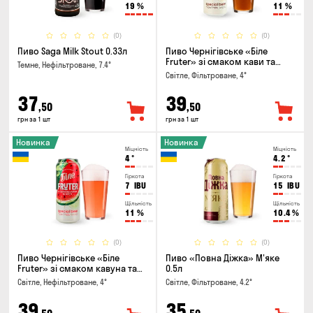
19
%
11
%
(0)
(0)
Пиво Saga Milk Stout 0.33л
Пиво Чернігівське «Біле
Fruter» зі смаком кави та
Темне, Нефільтроване, 7.4°
апельсину 0.5л
Світле, Фільтроване, 4°
37
39
,50
,50
грн за 1 шт
грн за 1 шт
Новинка
Новинка
Міцність
Міцність
4
°
4.2
°
Гіркота
Гіркота
7
IBU
15
IBU
Щільність
Щільність
11
%
10.4
%
(0)
(0)
Пиво Чернігівське «Біле
Пиво «Повна Діжка» М'яке
Fruter» зі смаком кавуна та
0.5л
м'яти 0.5л
Світле, Нефільтроване, 4°
Світле, Фільтроване, 4.2°
39
35