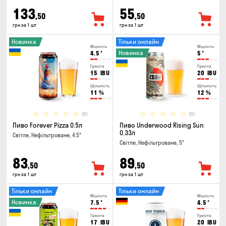
133
55
,50
,50
грн за 1 шт
грн за 1 шт
Новинка
Тільки онлайн
Міцність
Міцність
Новинка
4.5
°
5
°
Гіркота
Гіркота
15
IBU
20
IBU
Щільність
Щільність
11
%
12
%
(0)
(0)
Пиво Forever Pizza 0.5л
Пиво Underwood Rising Sun
0.33л
Світле, Нефільтроване, 4.5°
Світле, Нефільтроване, 5°
83
89
,50
,50
грн за 1 шт
грн за 1 шт
Тільки онлайн
Тільки онлайн
Міцність
Міцність
Новинка
7.5
°
4.5
°
Гіркота
Гіркота
17
IBU
20
IBU