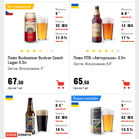
Топ продажів
Міцність
Міцність
5
°
6.8
°
Гіркота
Гіркота
32
IBU
12
IBU
Щільність
Щільність
11.9
%
17
%
(1)
(3)
Пиво Budweiser Budvar Czech
Пиво ППБ «Авторське» 0.5л
Lager 0.5л
Світле, Фільтроване, 6.8°
Світле, Фільтроване, 5°
67
65
,50
,50
грн за 1 шт
грн за 1 шт
Тільки онлайн
Міцність
Міцність
6.5
°
5
°
Гіркота
Гіркота
22
IBU
42
IBU
Щільність
Щільність
18
%
13.5
%