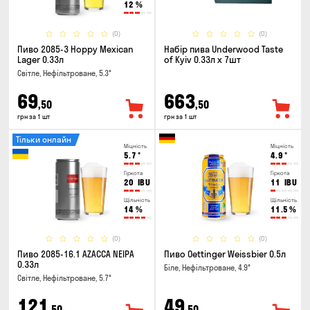
12
%
(0)
(0)
Пиво 2085-3 Hoppy Mexican
Набір пива Underwood Taste
Lager 0.33л
of Kyiv 0.33л x 7шт
Світле, Нефільтроване, 5.3°
69
663
,50
,50
грн за 1 шт
грн за 1 шт
Тільки онлайн
Міцність
Міцність
5.7
°
4.9
°
Гіркота
Гіркота
20
IBU
11
IBU
Щільність
Щільність
14
%
11.5
%
(0)
(0)
Пиво 2085-16.1 AZACCA NEIPA
Пиво Oettinger Weissbier 0.5л
0.33л
Біле, Нефільтроване, 4.9°
Світле, Нефільтроване, 5.7°
121
49
,50
,50