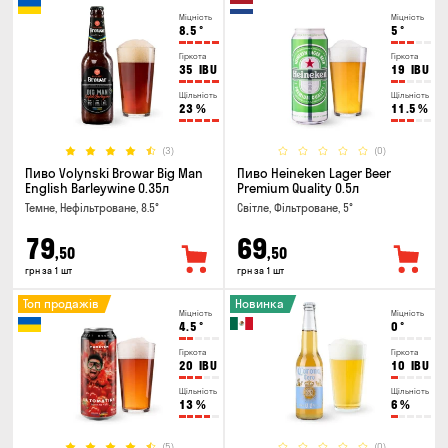
Міцність
Міцність
8.5
°
5
°
Гіркота
Гіркота
35
IBU
19
IBU
Щільність
Щільність
23
%
11.5
%
(3)
(0)
Пиво Volynski Browar Big Man
Пиво Heineken Lager Beer
English Barleywine 0.35л
Premium Quality 0.5л
Темне, Нефільтроване, 8.5°
Світле, Фільтроване, 5°
79
69
,50
,50
грн за 1 шт
грн за 1 шт
Топ продажів
Новинка
Міцність
Міцність
4.5
°
0
°
Гіркота
Гіркота
20
IBU
10
IBU
Щільність
Щільність
13
%
6
%
(5)
(0)