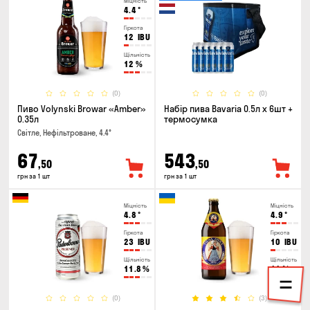
Міцність
4.4
°
Гіркота
12
IBU
Щільність
12
%
(0)
(0)
Пиво Volynski Browar «Amber»
Набір пива Bavaria 0.5л х 6шт +
0.35л
термосумка
Світле, Нефільтроване, 4.4°
67
543
,50
,50
грн за 1 шт
грн за 1 шт
Міцність
Міцність
4.8
°
4.9
°
Гіркота
Гіркота
23
IBU
10
IBU
Щільність
Щільність
11.8
%
11
%
(0)
(3)