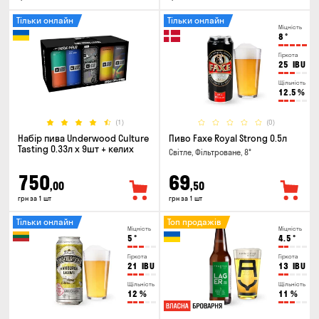
Тільки онлайн
Тільки онлайн
Міцність
8
°
Гіркота
25
IBU
Щільність
12.5
%
(1)
(0)
Набір пива Underwood Culture
Пиво Faxe Royal Strong 0.5л
Tasting 0.33л x 9шт + келих
Світле, Фільтроване, 8°
750
69
,00
,50
грн за 1 шт
грн за 1 шт
Тільки онлайн
Топ продажів
Міцність
Міцність
5
°
4.5
°
Гіркота
Гіркота
21
IBU
13
IBU
Щільність
Щільність
12
%
11
%