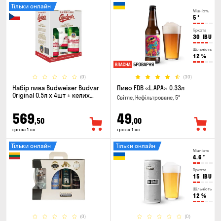
Тільки онлайн
Міцність
5
°
Гіркота
30
IBU
Щільність
12
%
(0)
(30)
Набір пива Budweiser Budvar
Пиво FDB «L.APA» 0.33л
Original 0.5л х 4шт + келих
Світле, Нефільтроване, 5°
0.33л
569
49
,50
,00
грн за 1 шт
грн за 1 шт
Тільки онлайн
Тільки онлайн
Міцність
4.6
°
Гіркота
15
IBU
Щільність
12
%
(0)
(0)