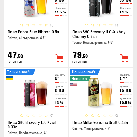
8
IBU
35
IBU
Щільність
Щільність
11.5
%
14
%
(0)
(0)
Пиво Pabst Blue Ribbon 0.5л
Пиво SHO Brewery ШО Sukhoy
Cherniy 0.33л
Світле, Фільтроване, 4.7°
Темне, Нефільтроване, 5.5°
47
79
,50
,50
грн за 1 шт
грн за 1 шт
Тільки онлайн
Тільки онлайн
Міцність
Міцність
Новинка
4
°
4.7
°
Гіркота
Гіркота
5
IBU
10
IBU
Щільність
Щільність
14
%
10.5
%
(0)
(0)
Пиво SHO Brewery ШО Kysil
Пиво Miller Genuine Draft 0.48л
0.33л
Світле, Фільтроване, 4.7°
Світле, Нефільтроване, 4°