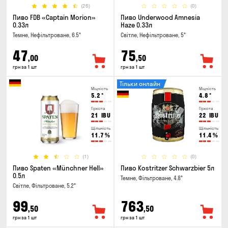
(26)
(0)
Пиво FDB «Captain Morion»
Пиво Underwood Amnesia
0.33л
Haze 0.33л
Темне, Нефільтроване, 6.5°
Світле, Нефільтроване, 5°
47
75
,00
,50
грн за 1 шт
грн за 1 шт
Тільки онлайн
Міцність
Міцність
5.2
°
4.8
°
Гіркота
Гіркота
21
IBU
22
IBU
Щільність
Щільність
11.7
%
11.4
%
(1)
(0)
Пиво Spaten «Münchner Hell»
Пиво Kostritzer Schwarzbier 5л
0.5л
Темне, Фільтроване, 4.8°
Світле, Фільтроване, 5.2°
99
763
,50
,50
грн за 1 шт
грн за 1 шт