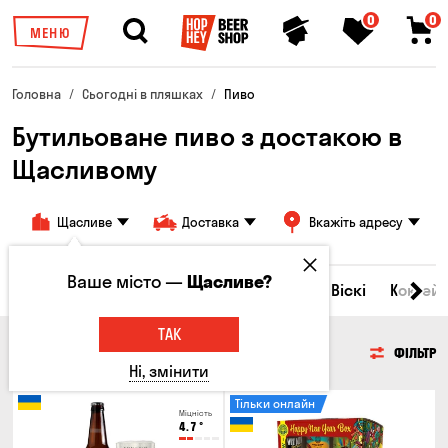
0
0
МЕНЮ
Головна
Сьогодні в пляшках
Пиво
Бутильоване пиво з достакою в
Щасливому
Щасливе
Доставка
Вкажіть адресу
Ваше місто —
Щасливе?
Всі товари
Пиво
Сидр
Вино
Віскі
Коктейл
ТАК
ПИВО
ФІЛЬТР
Ні, змінити
Тільки онлайн
Міцність
4.7
°