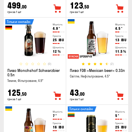
499
123
,00
,50
грн за 1 шт
грн за 1 шт
Тільки онлайн
Міцність
Міцність
4.9
°
4.5
°
Гіркота
Гіркота
25
IBU
13
IBU
Щільність
Щільність
12
%
11.5
%
(0)
(2)
Пиво Monchshof Schwarzbier
Пиво FDB «Mexican beer» 0.33л
0.5л
Світле, Нефільтроване, 4.5°
Темне, Фільтроване, 4.9°
125
43
,50
,00
грн за 1 шт
грн за 1 шт
Тільки онлайн
Міцність
Міцність
7
°
5
°
Гіркота
Гіркота
16
IBU
25
IBU