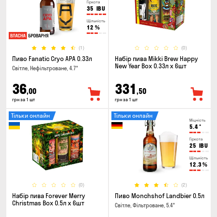
Гіркота
35
IBU
Щільність
12
%
(1)
(0)
Пиво Fanatic Cryo APA 0.33л
Набір пива Mikki Brew Happy
New Year Box 0.33л x 6шт
Світле, Нефільтроване, 4.7°
36
331
,00
,50
грн за 1 шт
грн за 1 шт
Тільки онлайн
Тільки онлайн
Міцність
5.4
°
Гіркота
25
IBU
Щільність
12.3
%
(0)
(2)
Набір пива Forever Merry
Пиво Monchshof Landbier 0.5л
Christmas Box 0.5л x 6шт
Світле, Фільтроване, 5.4°