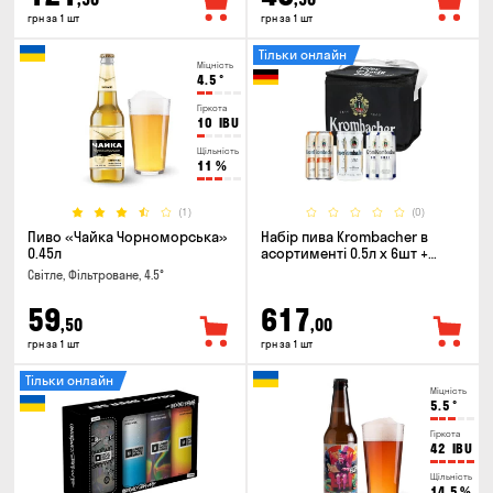
грн за 1 шт
грн за 1 шт
Тільки онлайн
Міцність
4.5
°
Гіркота
10
IBU
Щільність
11
%
(1)
(0)
Пиво «Чайка Чорноморська»
Набір пива Krombacher в
0.45л
асортименті 0.5л х 6шт +
термосумка
Світле, Фільтроване, 4.5°
59
617
,50
,00
грн за 1 шт
грн за 1 шт
Тільки онлайн
Міцність
5.5
°
Гіркота
42
IBU
Щільність
14.5
%