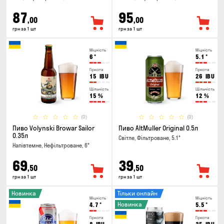
87
95
,00
,00
грн за 1 шт
грн за 1 шт
Міцність
Міцність
6
°
5.1
°
Гіркота
Гіркота
15
IBU
26
IBU
Щільність
Щільність
15
%
12
%
(0)
(0)
Пиво Volynski Browar Sailor
Пиво AltMuller Original 0.5л
0.35л
Світле, Фільтроване, 5.1°
Напівтемне, Нефільтроване, 6°
69
39
,50
,50
грн за 1 шт
грн за 1 шт
Новинка
Тільки онлайн
Міцність
Міцність
Новинка
4.7
°
5.5
°
Гіркота
Гіркота