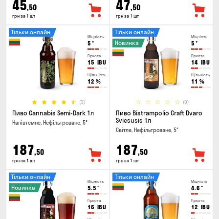
45
47
,50
,50
грн за 1 шт
грн за 1 шт
Тільки онлайн
Тільки онлайн
Міцність
Міцність
Новинка
5
°
5
°
Гіркота
Гіркота
15
IBU
14
IBU
Щільність
Щільність
12
%
11
%
(3)
(0)
Пиво Cannabis Semi-Dark 1л
Пиво Bistrampolio Craft Dvaro
Sviesusis 1л
Напівтемне, Нефільтроване, 5°
Світле, Нефільтроване, 5°
187
187
,50
,50
грн за 1 шт
грн за 1 шт
Тільки онлайн
Тільки онлайн
Міцність
Міцність
Новинка
5.5
°
4.6
°
Гіркота
Гіркота
16
IBU
12
IBU