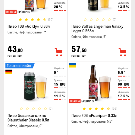
Щільність
Щільність
20
%
13.5
%
(30)
(0)
Пиво FDB «Goldy» 0.33л
Пиво Volfas Engelman Galaxy
Lager 0.568л
Світле, Нефільтроване, 7°
Світле, Фільтроване, 5°
43
57
,00
,50
грн за 1 шт
грн за 1 шт
Тільки онлайн
Міцність
Міцність
0
°
5.5
°
Гіркота
Гіркота
15
IBU
60
IBU
Щільність
Щільність
11.5
%
17.5
%
(0)
(26)
Пиво безалкогольне
Пиво FDB «Puaripa» 0.33л
Clausthaler Classic 0.5л
Світле, Нефільтроване, 5.5°
Світле, Фільтроване, 0°