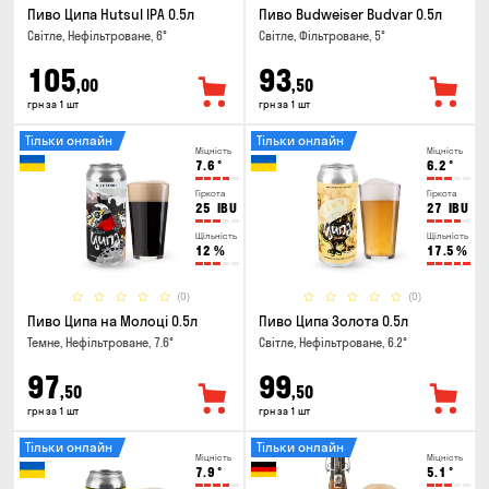
Пиво Ципа Hutsul IPA 0.5л
Пиво Budweiser Budvar 0.5л
Світле, Нефільтроване, 6°
Світле, Фільтроване, 5°
105
93
,00
,50
грн за 1 шт
грн за 1 шт
Тільки онлайн
Тільки онлайн
Міцність
Міцність
7.6
°
6.2
°
Гіркота
Гіркота
25
IBU
27
IBU
Щільність
Щільність
12
%
17.5
%
(0)
(0)
Пиво Ципа на Молоці 0.5л
Пиво Ципа Золота 0.5л
Темне, Нефільтроване, 7.6°
Світле, Нефільтроване, 6.2°
97
99
,50
,50
грн за 1 шт
грн за 1 шт
Тільки онлайн
Тільки онлайн
Міцність
Міцність
7.9
°
5.1
°