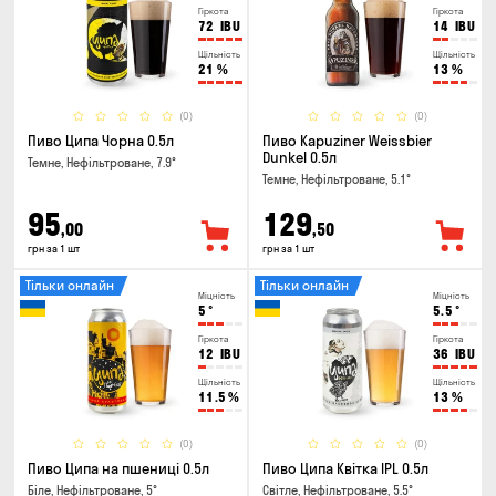
Гіркота
Гіркота
72
IBU
14
IBU
Щільність
Щільність
21
%
13
%
(0)
(0)
Пиво Ципа Чорна 0.5л
Пиво Kapuziner Weissbier
Dunkel 0.5л
Темне, Нефільтроване, 7.9°
Темне, Нефільтроване, 5.1°
95
129
,00
,50
грн за 1 шт
грн за 1 шт
Тільки онлайн
Тільки онлайн
Міцність
Міцність
5
°
5.5
°
Гіркота
Гіркота
12
IBU
36
IBU
Щільність
Щільність
11.5
%
13
%
(0)
(0)
Пиво Ципа на пшениці 0.5л
Пиво Ципа Квітка IPL 0.5л
Біле, Нефільтроване, 5°
Світле, Нефільтроване, 5.5°