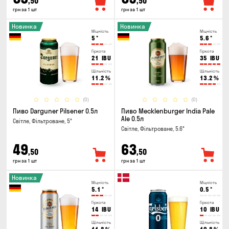
,50
,50
грн за 1 шт
грн за 1 шт
Новинка
Новинка
Міцність
Міцність
5
°
5.6
°
Гіркота
Гіркота
21
IBU
35
IBU
Щільність
Щільність
11.2
%
13.2
%
(0)
(0)
Пиво Darguner Pilsener 0.5л
Пиво Mecklenburger India Pale
Ale 0.5л
Світле, Фільтроване, 5°
Світле, Фільтроване, 5.6°
49
63
,50
,50
грн за 1 шт
грн за 1 шт
Новинка
Міцність
Міцність
5.1
°
0.5
°
Гіркота
Гіркота
14
IBU
10
IBU
Щільність
Щільність