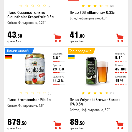
(0)
(2)
Пиво безалкогольне
Пиво FDB «Blanche» 0.33л
Clausthaler Grapefruit 0.5л
Біле, Нефільтроване, 4.5°
Світле, Фільтроване, 0.25°
43
41
,50
,00
грн за 1 шт
грн за 1 шт
Тільки онлайн
Топ продажів
Міцність
Міцність
4.8
°
5.7
°
Гіркота
Гіркота
23
IBU
45
IBU
Щільність
Щільність
11.2
%
15
%
(0)
(1)
Пиво Krombacher Pils 5л
Пиво Volynski Browar Forest
IPA 0.5л
Світле, Фільтроване, 4.8°
Світле, Нефільтроване, 5.7°
679
89
,50
,50
грн за 1 шт
грн за 1 шт