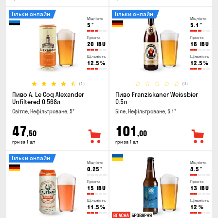
Тільки онлайн
Тільки онлайн
Міцність
Міцність
5
°
5.1
°
Гіркота
Гіркота
20
IBU
18
IBU
Щільність
Щільність
12.5
%
12.5
%
(1)
(0)
Пиво A. Le Coq Alexander
Пиво Franziskaner Weissbier
Unfiltered 0.568л
0.5л
Світле, Нефільтроване, 5°
Біле, Нефільтроване, 5.1°
47
101
,50
,00
грн за 1 шт
грн за 1 шт
Тільки онлайн
Міцність
Міцність
0.25
°
4.5
°
Гіркота
Гіркота
15
IBU
13
IBU
Щільність
Щільність
11.5
%
12
%