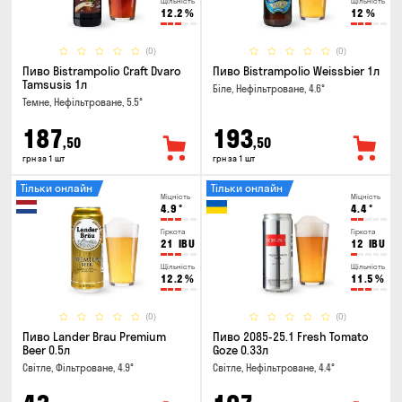
Щільність
Щільність
12.2
%
12
%
(0)
(0)
Пиво Bistrampolio Craft Dvaro
Пиво Bistrampolio Weissbier 1л
Tamsusis 1л
Біле, Нефільтроване, 4.6°
Темне, Нефільтроване, 5.5°
187
193
,50
,50
грн за 1 шт
грн за 1 шт
Тільки онлайн
Тільки онлайн
Міцність
Міцність
4.9
°
4.4
°
Гіркота
Гіркота
21
IBU
12
IBU
Щільність
Щільність
12.2
%
11.5
%
(0)
(0)
Пиво Lander Brau Premium
Пиво 2085-25.1 Fresh Tomato
Beer 0.5л
Goze 0.33л
Світле, Фільтроване, 4.9°
Світле, Нефільтроване, 4.4°