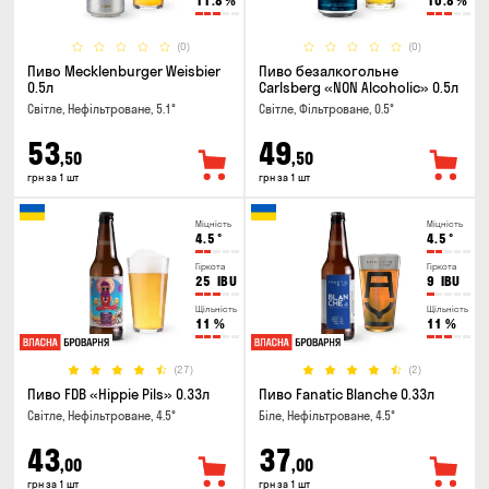
11.8
%
10.8
%
(0)
(0)
Пиво Mecklenburger Weisbier
Пиво безалкогольне
0.5л
Carlsberg «NON Alcoholic» 0.5л
Світле, Нефільтроване, 5.1°
Світле, Фільтроване, 0.5°
53
49
,50
,50
грн за 1 шт
грн за 1 шт
Міцність
Міцність
4.5
°
4.5
°
Гіркота
Гіркота
25
IBU
9
IBU
Щільність
Щільність
11
%
11
%
(27)
(2)
Пиво FDB «Hippie Pils» 0.33л
Пиво Fanatic Blanche 0.33л
Світле, Нефільтроване, 4.5°
Біле, Нефільтроване, 4.5°
43
37
,00
,00
грн за 1 шт
грн за 1 шт