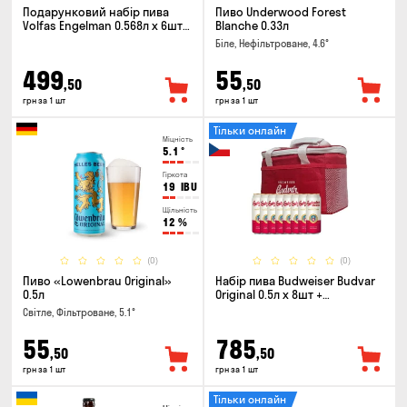
Подарунковий набір пива
Пиво Underwood Forest
Volfas Engelman 0.568л x 6шт +
Blanche 0.33л
келих 0.568л
Біле, Нефільтроване, 4.6°
499
55
,50
,50
грн за 1 шт
грн за 1 шт
Тільки онлайн
Міцність
5.1
°
Гіркота
19
IBU
Щільність
12
%
(0)
(0)
Пиво «Lowenbrau Original»
Набір пива Budweiser Budvar
0.5л
Original 0.5л х 8шт +
термосумка
Світле, Фільтроване, 5.1°
55
785
,50
,50
грн за 1 шт
грн за 1 шт
Тільки онлайн