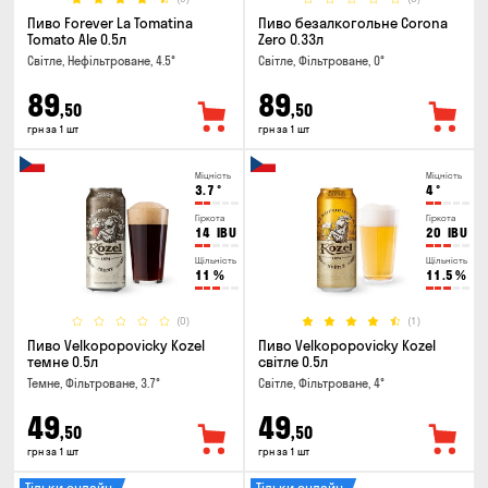
Пиво Forever La Tomatina
Пиво безалкогольне Corona
Tomato Ale 0.5л
Zero 0.33л
Світле, Нефільтроване, 4.5°
Світле, Фільтроване, 0°
89
89
,50
,50
грн за 1 шт
грн за 1 шт
Міцність
Міцність
3.7
°
4
°
Гіркота
Гіркота
14
IBU
20
IBU
Щільність
Щільність
11
%
11.5
%
(0)
(1)
Пиво Velkopopovicky Kozel
Пиво Velkopopovicky Kozel
темне 0.5л
світле 0.5л
Темне, Фільтроване, 3.7°
Світле, Фільтроване, 4°
49
49
,50
,50
грн за 1 шт
грн за 1 шт
Тільки онлайн
Тільки онлайн