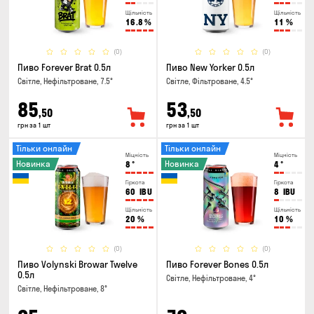
Щільність
Щільність
16.8
%
11
%
(0)
(0)
Пиво Forever Brat 0.5л
Пиво New Yorker 0.5л
Світле, Нефільтроване, 7.5°
Світле, Фільтроване, 4.5°
85
53
,50
,50
грн за 1 шт
грн за 1 шт
Тільки онлайн
Тільки онлайн
Міцність
Міцність
Новинка
Новинка
8
°
4
°
Гіркота
Гіркота
60
IBU
8
IBU
Щільність
Щільність
20
%
10
%
(0)
(0)
Пиво Volynski Browar Twelve
Пиво Forever Bones 0.5л
0.5л
Світле, Нефільтроване, 4°
Світле, Нефільтроване, 8°