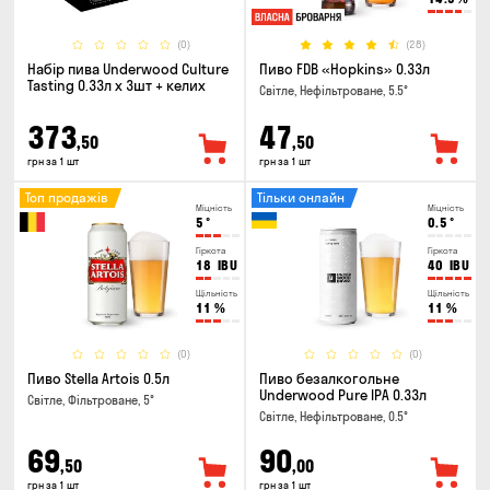
(0)
(28)
Набір пива Underwood Culture
Пиво FDB «Hopkins» 0.33л
Tasting 0.33л x 3шт + келих
Світле, Нефільтроване, 5.5°
373
47
,50
,50
грн за 1 шт
грн за 1 шт
Топ продажів
Тільки онлайн
Міцність
Міцність
5
°
0.5
°
Гіркота
Гіркота
18
IBU
40
IBU
Щільність
Щільність
11
%
11
%
(0)
(0)
Пиво Stella Artois 0.5л
Пиво безалкогольне
Underwood Pure IPA 0.33л
Світле, Фільтроване, 5°
Світле, Нефільтроване, 0.5°
69
90
,50
,00
грн за 1 шт
грн за 1 шт