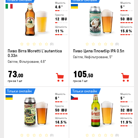
Міцність
Міцність
4.6
°
5
°
Гіркота
Гіркота
12
IBU
50
IBU
Щільність
Щільність
11
%
15.6
%
(0)
(0)
Пиво Birra Moretti L'autentica
Пиво Ципа Пломбір IPA 0.5л
0.33л
Світле, Нефільтроване, 5°
Світле, Фільтроване, 4.6°
73
105
,00
,50
грн за 1 шт
грн за 1 шт
Тільки онлайн
Тільки онлайн
Міцність
Міцність
6
°
5
°
Гіркота
Гіркота
50
IBU
32
IBU
Щільність
Щільність
14.5
%
11.9
%
(0)
(0)