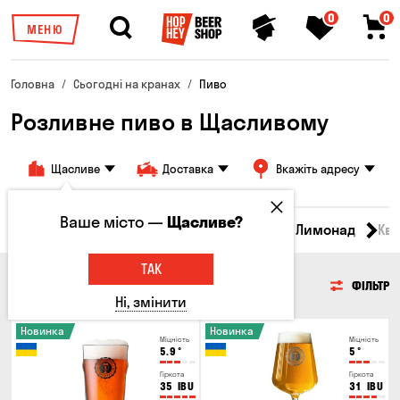
0
0
МЕНЮ
Головна
Сьогодні на кранах
Пиво
Розливне пиво в Щасливому
Щасливе
Доставка
Вкажіть адресу
Ваше місто —
Щасливе?
Всі товари
Пиво
Сидр
Вино
Лимонад
Кв
ТАК
ПИВО
ФІЛЬТР
Ні, змінити
Новинка
Новинка
Міцність
Міцність
5.9
°
5
°
Гіркота
Гіркота
35
IBU
31
IBU