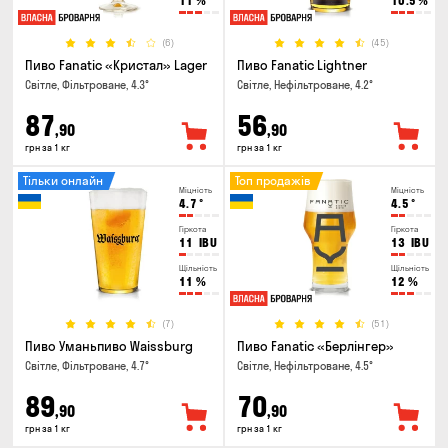
11
%
10.5
%
(6)
(45)
Пиво Fanatic «Кристал» Lager
Пиво Fanatic Lightner
Світле, Фільтроване, 4.3°
Світле, Нефільтроване, 4.2°
87
56
,90
,90
грн за 1 кг
грн за 1 кг
Тільки онлайн
Топ продажів
Міцність
Міцність
4.7
°
4.5
°
Гіркота
Гіркота
11
IBU
13
IBU
Щільність
Щільність
11
%
12
%
(7)
(51)
Пиво Уманьпиво Waissburg
Пиво Fanatic «Берлінгер»
Світле, Фільтроване, 4.7°
Світле, Нефільтроване, 4.5°
89
70
,90
,90
грн за 1 кг
грн за 1 кг