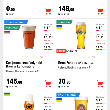
0
149
,00
,00
грн за 1
грн за 1 кг
Тільки онлайн
Новинка
Міцність
Міцність
Новинка
4.5
°
4.5
°
Гіркота
Гіркота
20
IBU
16
IBU
Щільність
Щільність
13
%
11
%
(0)
(0)
Крафтове пиво Volynski
Пиво Fanatic «Кремінь»
Browar La Tomatina
Світле, Нефільтроване, 4.5°
Світле, Нефільтроване, 4.5°
145
70
,00
,90
грн за 1 кг
грн за 1 кг
Тільки онлайн
Міцність
Міцність
4.5
°
5.2
°
Гіркота
Гіркота
14
IBU
11
IBU