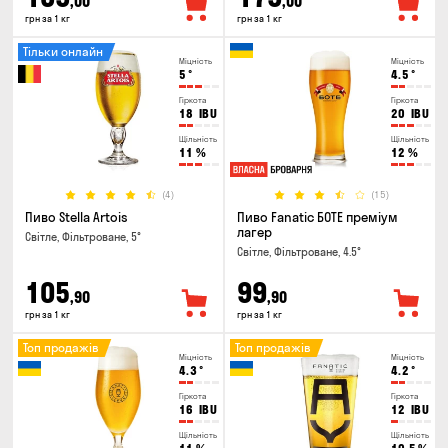
,00
,00
грн за 1 кг
грн за 1 кг
Тільки онлайн
Міцність
Міцність
5
°
4.5
°
Гіркота
Гіркота
18
IBU
20
IBU
Щільність
Щільність
11
%
12
%
(4)
(15)
Пиво Stella Artois
Пиво Fanatic БОТЕ преміум
лагер
Світле, Фільтроване, 5°
Світле, Фільтроване, 4.5°
105
99
,90
,90
грн за 1 кг
грн за 1 кг
Топ продажів
Топ продажів
Міцність
Міцність
4.3
°
4.2
°
Гіркота
Гіркота
16
IBU
12
IBU
Щільність
Щільність