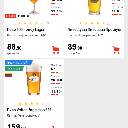
Щільність
Щільність
11.7
%
13
%
(23)
(2)
Пиво FDB Honey Lager
Пиво Душа Пивовара Преміум
Світле, Нефільтроване, 4.5°
Світле, Фільтроване, 5.2°
88
89
,90
,90
грн за 1 кг
грн за 1 кг
Тільки онлайн
Міцність
Новинка
5
°
Гіркота
26
IBU
Щільність
11.5
%
(1)
Пиво Volfas Engelman APA
Світле, Фільтроване, 5°
159