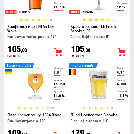
Щільність
Щільність
13.7
%
12
%
(3)
(6)
Крафтове пиво FDB Amber
Крафтове пиво FDB Fresh
Wave
Session IPA
Напівтемне, Нефільтроване, 5.9°
Світле, Нефільтроване, 5°
105
105
,00
,00
грн за 1 кг
грн за 1 кг
Тільки онлайн
Тільки онлайн
Міцність
Міцність
4.8
°
4.9
°
Гіркота
Гіркота
11
IBU
6
IBU
Щільність
Щільність
11.9
%
11.7
%
(112)
(10)
Пиво Kronenbourg 1664 Blanc
Пиво HoeGaarden Blanche
Біле, Нефільтроване, 4.8°
Біле, Нефільтроване, 4.9°
109
179