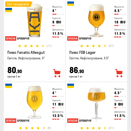
Топ продажів
Міцність
Міцність
4
°
4.5
°
Гіркота
Гіркота
9
IBU
18
IBU
Щільність
Щільність
11.5
%
11.5
%
(71)
(57)
Пиво Fanatic Allesgut
Пиво FDB Lager
Світле, Нефільтроване, 4°
Світле, Нефільтроване, 4.5°
80
86
,90
,90
грн за 1 кг
грн за 1 кг
Міцність
Міцність
4
°
4.5
°
Гіркота
Гіркота
11
IBU
9
IBU
Щільність
Щільність
12.5
%
11.5
%
(8)
(21)