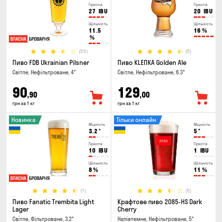
Гіркота
Гіркота
27
IBU
20
IBU
Щільність
Щільність
11.5
16
%
%
(55)
(5)
Пиво FDB Ukrainian Pilsner
Пиво KLEПКА Golden Ale
Світле, Нефільтроване, 4°
Світле, Нефільтроване, 6.3°
90
129
,90
,00
грн за 1 кг
грн за 1 кг
Новинка
Тільки онлайн
Міцність
Міцність
3.2
°
5
°
Гіркота
Гіркота
10
IBU
1
IBU
Щільність
Щільність
8
%
11
%
(1)
(5)
Пиво Fanatic Trembita Light
Крафтове пиво 2085-HS Dark
Lager
Cherry
Світле, Фільтроване, 3.2°
Напівтемне, Нефільтроване, 5°