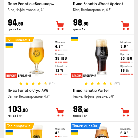
Пиво Fanatic «Бланшер»
Пиво Fanatic Wheat Apricot
Біле, Нефільтроване, 4°
Біле, Нефільтроване, 4.5°
94
98
,90
,90
грн за 1 кг
грн за 1 кг
Топ продажів
Міцність
Міцність
4.7
°
5.6
°
Гіркота
Гіркота
35
IBU
30
IBU
Щільність
Щільність
12
%
16
%
(44)
(57)
Пиво Fanatic Cryo APA
Пиво Fanatic Porter
Світле, Нефільтроване, 4.7°
Темне, Нефільтроване, 5.6°
103
98
,90
,90
грн за 1 кг
грн за 1 кг
Топ продажів
Тільки онлайн
Міцність
Міцність
4
°
6.3
°