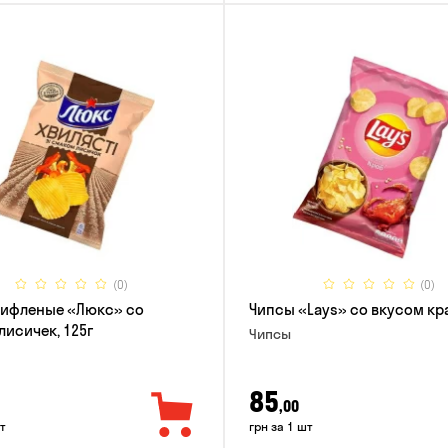
(0)
(0)
рифленые «Люкс» со
Чипсы «Lays» со вкусом кра
лисичек, 125г
Чипсы
85
,00
т
грн за 1 шт