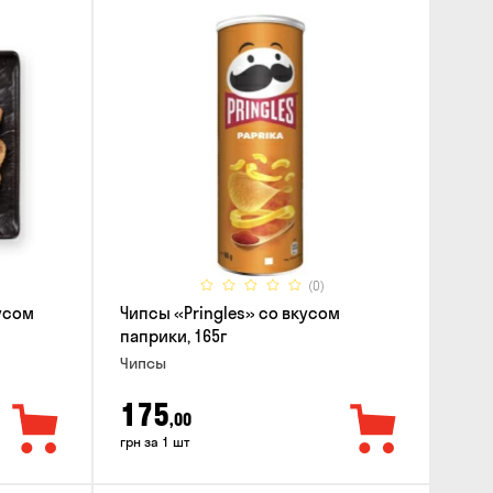
(0)
усом
Чипсы «Pringles» со вкусом
паприки, 165г
Чипсы
175
,00
грн за 1 шт