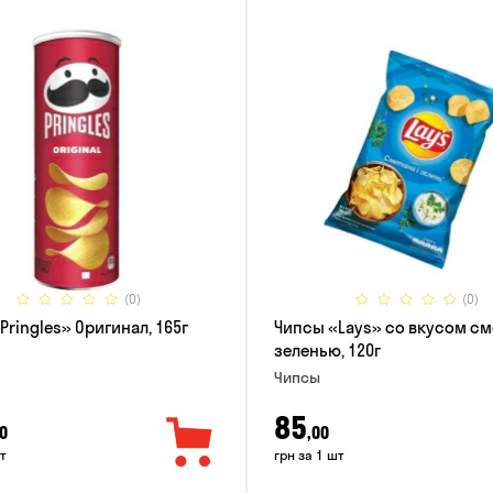
(0)
(0)
Pringles» Оригинал, 165г
Чипсы «Lays» со вкусом см
зеленью, 120г
Чипсы
85
0
,00
т
грн за 1 шт