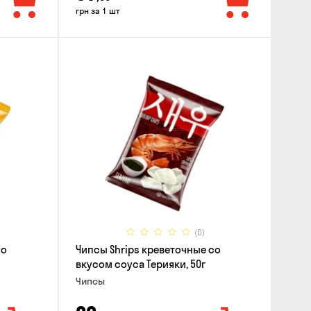
грн за 1 шт
(0)
со
Чипсы Shrips креветочные со
вкусом соуса Терияки, 50г
Чипсы