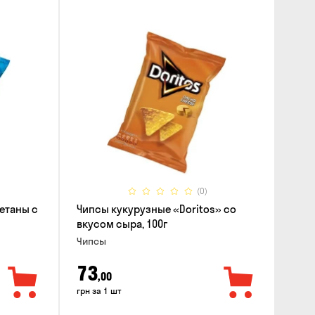
(0)
етаны с
Чипсы кукурузные «Doritos» со
вкусом сыра, 100г
Чипсы
73
,00
грн за 1 шт