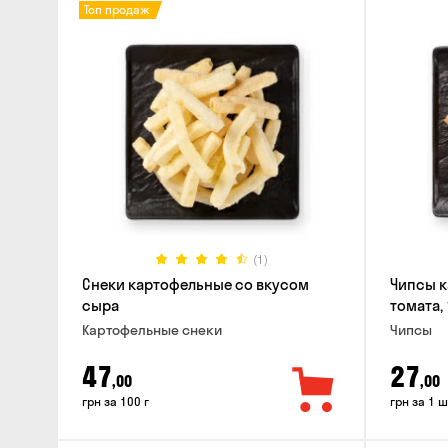
Топ продаж
(1)
Снеки картофельные со вкусом
Чипсы к
сыра
томата, 
Картофельные снеки
Чипсы
47
27
,00
,00
грн за 100 г
грн за 1 ш