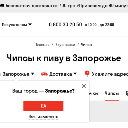
🚚 Бесплатная доставка от 700 грн
⚡Привезем до 90 минут
0 800 30 20 50
Покупателям
с 10:00 - до 22:00
Главная
Вкусняшки
Чипсы
Чипсы к пиву в Запорожье
Запорожье
Доставка
Укажите адре
Ваш город —
Запорожье?
е закуски
Орешки
Кукуруза
Семечки
Чипсы
ДА
Нет, изменить