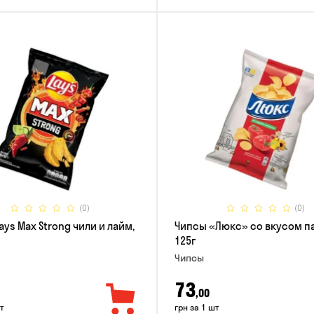
(0)
(0)
ays Max Strong чили и лайм,
Чипсы «Люкс» со вкусом п
125г
Чипсы
73
,00
т
грн за 1 шт