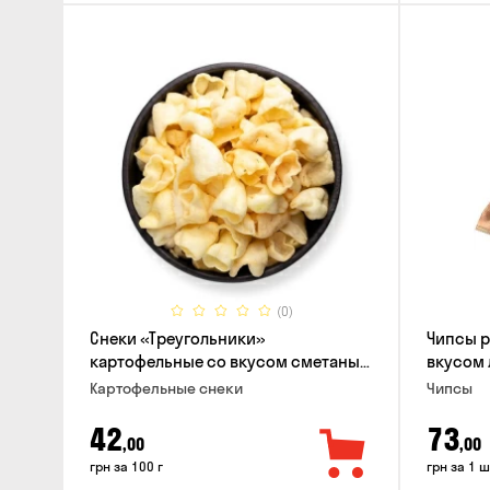
(0)
Снеки «Треугольники»
Чипсы 
картофельные со вкусом сметаны
вкусом 
с луком
Картофельные снеки
Чипсы
42
73
,00
,00
грн за 100 г
грн за 1 ш