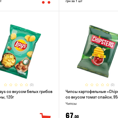
т
грн за 1 шт
(0)
(0)
ays со вкусом белых грибов
Чипсы картофельные «Chip
ны, 120г
со вкусом томат спайси, 95
Чипсы
67
,00