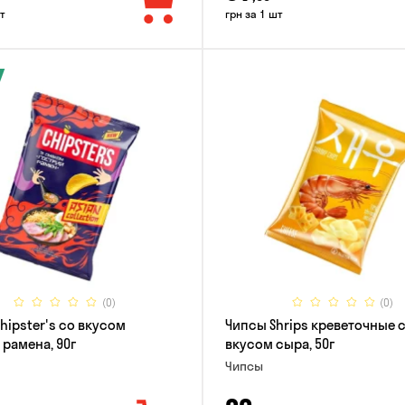
т
грн за 1 шт
(0)
(0)
hipster's со вкусом
Чипсы Shrips креветочные 
 рамена, 90г
вкусом сыра, 50г
Чипсы