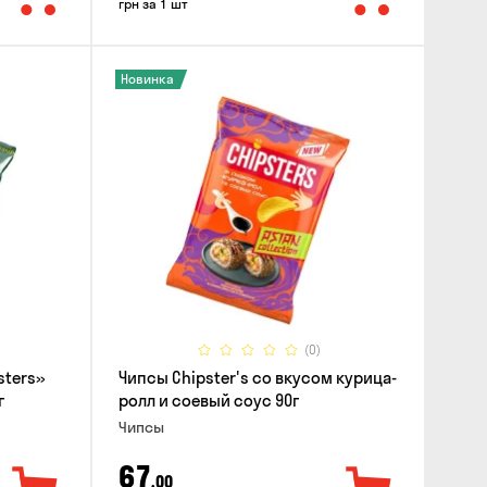
грн за 1 шт
Новинка
(0)
sters»
Чипсы Chipster's со вкусом курица-
г
ролл и соевый соус 90г
Чипсы
67
,00