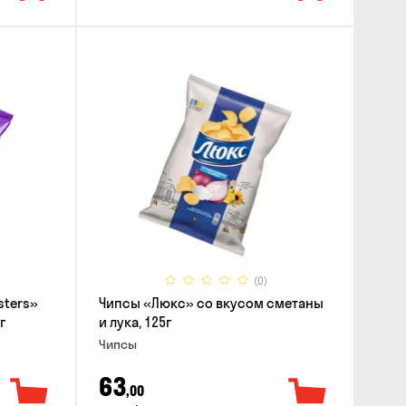
(0)
sters»
Чипсы «Люкс» со вкусом сметаны
г
и лука, 125г
Чипсы
63
,00