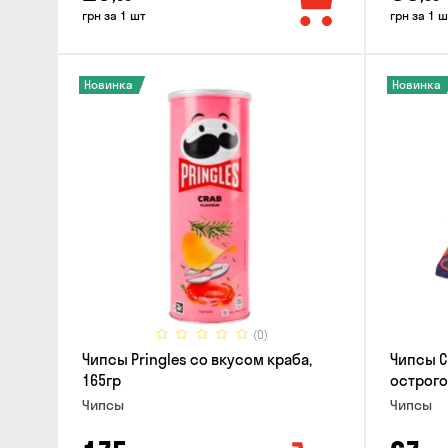
грн за 1 шт
грн за 1 ш
Новинка
Новинка
(0)
Чипсы Pringles со вкусом краба,
Чипсы C
165гр
острого
Чипсы
Чипсы