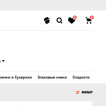
0
0
с
Гренки и Сухарики
Злаковые снеки
Сладости
ФИЛЬТР