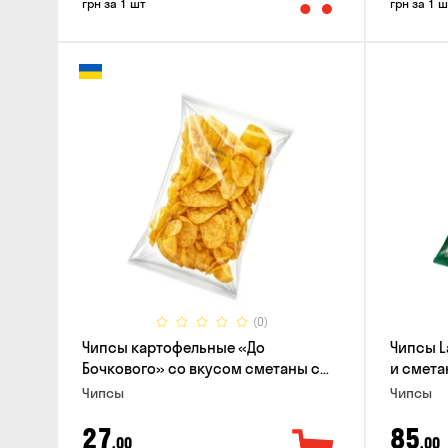
грн за 1 шт
грн за 1 ш
(0)
Чипсы картофельные «До
Чипсы L
Бочкового» со вкусом сметаны с
и смета
зеленью, 100г
Чипсы
Чипсы
27
85
,00
,00