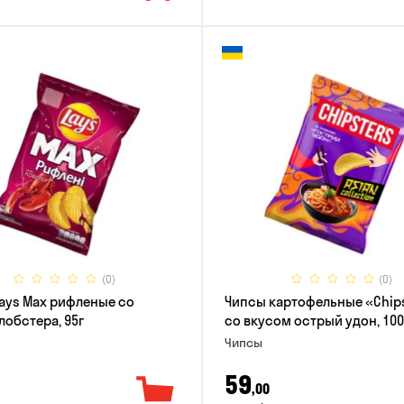
(0)
(0)
ays Max рифленые со
Чипсы картофельные «Chip
лобстера, 95г
со вкусом острый удон, 100
Чипсы
59
,00