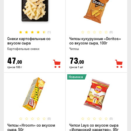
(1)
(0)
Снеки картофельные со
Чипсы кукурузные «Doritos»
вкусом сыра
со вкусом сыра, 100г
Картофельные снеки
Чипсы
47
73
,00
,00
грн за 100 г
грн за 1 шт
Новинка
(0)
(0)
Чипсы «Hroom» со вкусом
Чипси Lays со вкусом сыра
сыра, 50г
«Испанский характер», 95г