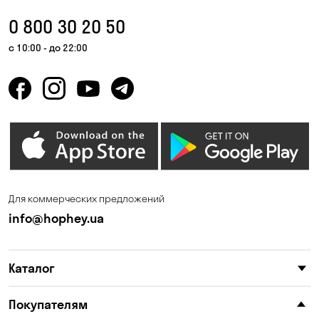
Вышгород
Гатное
0 800 30 20 50
Гнедин
Гора
с 10:00 - до 22:00
Горбаневка
Горенка
Горишние Плавни
Гостомель
Дмитровка
Днепр
Елизаветовка
Зазимье
Ирпень
Калиновка
Для коммерческих предложений
Каменные Потоки
Каменское
info@hophey.ua
Карнауховка
Катериновка
Каталог
Келеберда
Киев
Клинцы
Княжичи
Покупателям