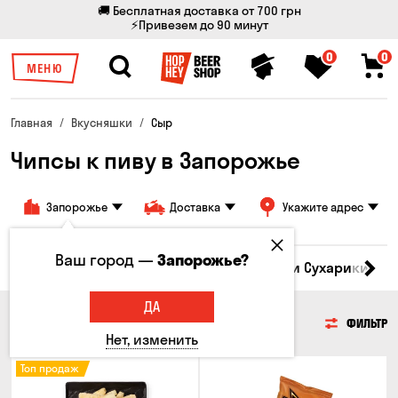
🚚 Бесплатная доставка от 700 грн
⚡Привезем до 90 минут
0
0
МЕНЮ
Главная
Вкусняшки
Сыр
Чипсы к пиву в Запорожье
Запорожье
Доставка
Укажите адрес
Ваш город —
Запорожье?
Кукуруза
Семечки
Чипсы
Гренки и Сухарики
З
ДА
ЧИПСЫ
ФИЛЬТР
Нет, изменить
Топ продаж