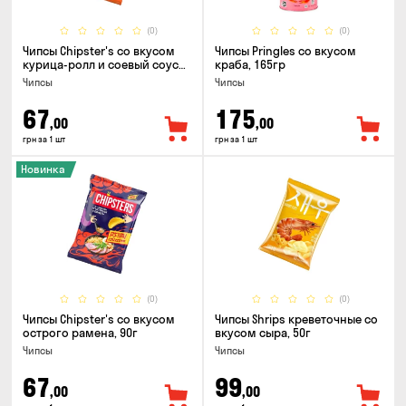
(0)
(0)
Чипсы Chipster's со вкусом
Чипсы Pringles со вкусом
курица-ролл и соевый соус
краба, 165гр
90г
Чипсы
Чипсы
67
175
,00
,00
грн за 1 шт
грн за 1 шт
Новинка
(0)
(0)
Чипсы Chipster's со вкусом
Чипсы Shrips креветочные со
острого рамена, 90г
вкусом сыра, 50г
Чипсы
Чипсы
67
99
,00
,00