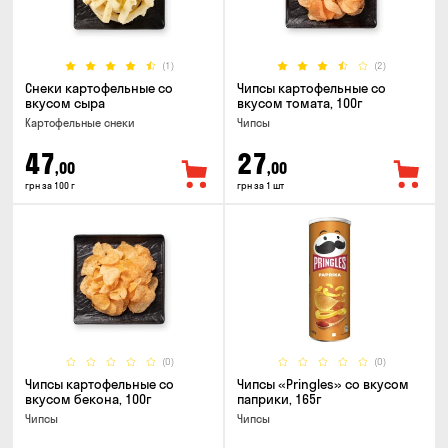
(1)
(2)
Снеки картофельные со
Чипсы картофельные со
вкусом сыра
вкусом томата, 100г
Картофельные снеки
Чипсы
47
27
,00
,00
грн за 100 г
грн за 1 шт
(0)
(0)
Чипсы картофельные со
Чипсы «Pringles» со вкусом
вкусом бекона, 100г
паприки, 165г
Чипсы
Чипсы