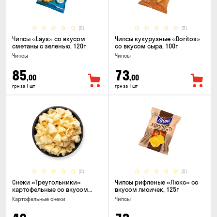
(0)
(0)
Чипсы «Lays» со вкусом
Чипсы кукурузные «Doritos»
сметаны с зеленью, 120г
со вкусом сыра, 100г
Чипсы
Чипсы
85
73
,00
,00
грн за 1 шт
грн за 1 шт
(0)
(0)
Снеки «Треугольники»
Чипсы рифленые «Люкс» со
картофельные со вкусом
вкусом лисичек, 125г
сметаны с луком
Картофельные снеки
Чипсы