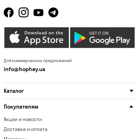
Горбаневка
Горенка
Горишние Плавни
Гостомель
Дмитровка
Днепр
Елизаветовка
Зазимье
Запорожье
Ирпень
Для коммерческих предложений
Калиновка
Каменные Потоки
info@hophey.ua
Каменское
Карнауховка
Каталог
Катериновка
Келеберда
Киев
Клинцы
Покупателям
Княжичи
Корсунцы
Акции и новости
Доставка и оплата
Котовка
Кошары