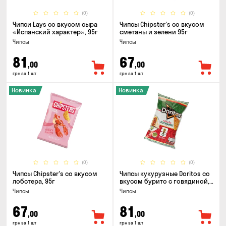
(0)
(0)
Чипси Lays со вкусом сыра
Чипсы Chipster's со вкусом
«Испанский характер», 95г
сметаны и зелени 95г
Чипсы
Чипсы
81
67
,00
,00
грн за 1 шт
грн за 1 шт
Новинка
Новинка
(0)
(0)
Чипсы Chipster's со вкусом
Чипсы кукурузные Doritos со
лобстера, 95г
вкусом бурито с говядиной,
90г
Чипсы
Чипсы
67
81
,00
,00
грн за 1 шт
грн за 1 шт