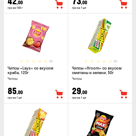
42
73
,00
,00
грн за 100 г
грн за 1 шт
(0)
(0)
Чипсы «Lays» со вкусом
Чипсы «Hroom» со вкусом
краба, 120г
сметаны и зелени, 50г
Чипсы
Чипсы
85
29
,00
,00
грн за 1 шт
грн за 1 шт