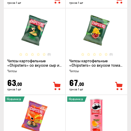
грн за 1 шт
грн за 1 шт
(0)
(0)
Чипсы картофельные
Чипсы картофельные
«Chipsters» со вкусом сыр и
«Chipsters» со вкусом томат
лук, 95г
спайси, 95г
Чипсы
Чипсы
63
67
,00
,00
грн за 1 шт
грн за 1 шт
Новинка
Новинка