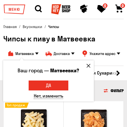
0
0
МЕНЮ
Главная
Вкусняшки
Чипсы
Чипсы к пиву в Матвеевка
Матвеевка
Доставка
Укажите адрес
Ваш город —
Матвеевка?
Кукуруза
Семечки
Чипсы
Гренки и Сухарики
З
ДА
ЧИПСЫ
ФИЛЬТР
Нет, изменить
Топ продаж