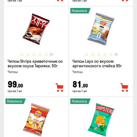
грн за 1 шт
грн за 1 шт
Новинка
(0)
(0)
Чипсы Shrips креветочные со
Чипсы Lays со вкусом
вкусом соуса Терияки, 50г
аргентинского стейка 95г
Чипсы
Чипсы
99
81
,00
,00
грн за 1 шт
грн за 1 шт
Новинка
Новинка