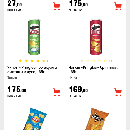
27
175
,00
,00
грн за 1 шт
грн за 1 шт
(2)
(0)
Чипсы «Pringles» со вкусом
Чипсы «Pringles» Оригинал,
сметаны и лука, 165г
165г
Чипсы
Чипсы
175
169
,00
,00
грн за 1 шт
грн за 1 шт