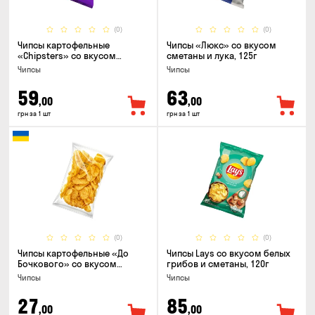
(0)
(0)
Чипсы картофельные
Чипсы «Люкс» со вкусом
«Chipsters» со вкусом
сметаны и лука, 125г
острый удон, 100г
Чипсы
Чипсы
59
63
,00
,00
грн за 1 шт
грн за 1 шт
(0)
(0)
Чипсы картофельные «До
Чипсы Lays со вкусом белых
Бочкового» со вкусом
грибов и сметаны, 120г
сметаны с зеленью, 100г
Чипсы
Чипсы
27
85
,00
,00