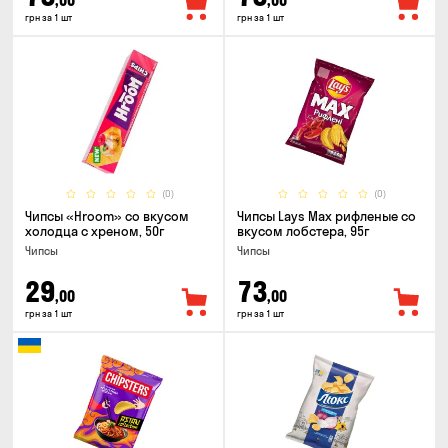
,00
,00
грн за 1 шт
грн за 1 шт
(0)
(0)
Чипсы «Hroom» со вкусом
Чипсы Lays Max рифленые со
холодца с хреном, 50г
вкусом лобстера, 95г
Чипсы
Чипсы
29
73
,00
,00
грн за 1 шт
грн за 1 шт