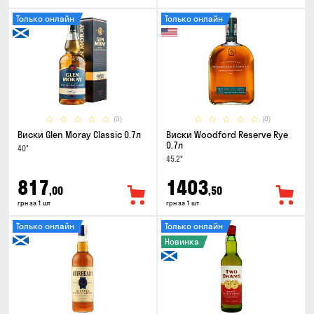
Только онлайн
Только онлайн
(0)
(0)
Виски Glen Moray Classic 0.7л
Виски Woodford Reserve Rye
0.7л
40°
45.2°
817
1403
,00
,50
грн за 1 шт
грн за 1 шт
Только онлайн
Только онлайн
Новинка