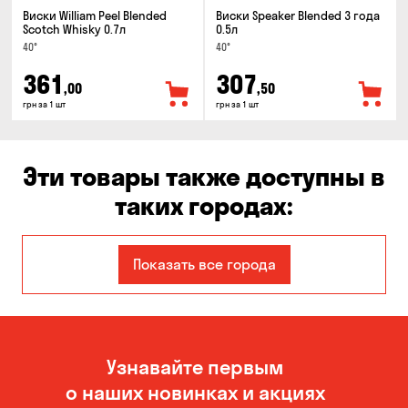
Виски William Peel Blended
Виски Speaker Blended 3 года
Scotch Whisky 0.7л
0.5л
40°
40°
361
307
,00
,50
грн за 1 шт
грн за 1 шт
Эти товары также доступны в
таких городах:
Александровка
Днепр
Показать все города
Запорожье
Каменское
Киев
Кропивницкий
Узнавайте первым
Николаев
Новоселовка
о наших новинках и акциях
Одесса
Орловщина