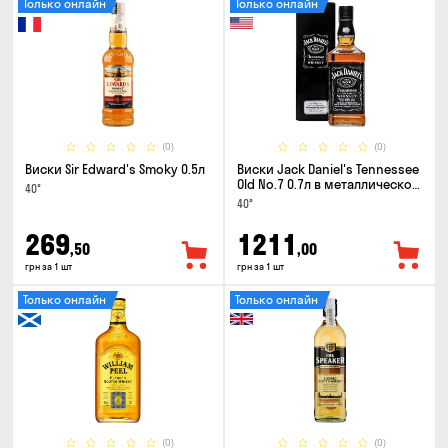
Только онлайн
Только онлайн
(0)
(0)
Виски Sir Edward's Smoky 0.5л
Виски Jack Daniel's Tennessee
Old No.7 0.7л в металлической
40°
коробке
40°
269
1211
,50
,00
грн за 1 шт
грн за 1 шт
Только онлайн
Только онлайн
(0)
(0)