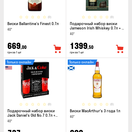
(0)
(0)
Виски Ballantine's Finest 0.7л
Подарочный набор виски
Jameson Irish Whiskey 0.7л + 2
40°
стакана
40°
669
1399
,00
,50
грн за 1 шт
грн за 1 шт
Только онлайн
Только онлайн
(0)
(0)
Подарочный набор виски
Виски MacArthur's 3 года 1л
Jack Daniel's Old No.7 0.7л +
40°
Coca-Cola 0.33л x 2шт
40°