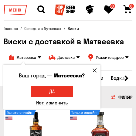
0
0
МЕНЮ
Главная
Сегодня в бутылках
Виски
Виски с доставкой в Матвеевка
Матвеевка
Доставка
Укажите адрес
Ваш город —
Матвеевка?
Пиво
Сидр
Вино
Виски
Коктейли
Водка
С
ДА
ВИСКИ
ФИЛЬТР
Нет, изменить
Только онлайн
Только онлайн