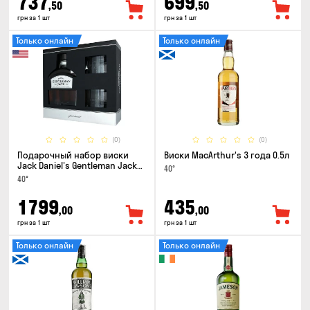
737
699
,50
,50
грн за 1 шт
грн за 1 шт
Только онлайн
Только онлайн
(0)
(0)
Подарочный набор виски
Виски MacArthur's 3 года 0.5л
Jack Daniel's Gentleman Jack
40°
0.7л + 2 стакана
40°
1799
435
,00
,00
грн за 1 шт
грн за 1 шт
Только онлайн
Только онлайн