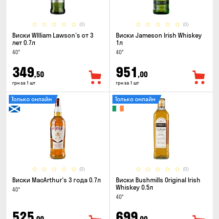
(0)
(0)
Виски WIlliam Lawson's от 3
Виски Jameson Irish Whiskey
лет 0.7л
1л
40°
40°
349
951
,50
,00
грн за 1 шт
грн за 1 шт
Только онлайн
Только онлайн
(0)
(0)
Виски MacArthur's 3 года 0.7л
Виски Bushmills Original Irish
Whiskey 0.5л
40°
40°
525
699