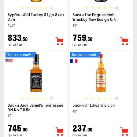
(0)
(0)
Бурбон Wild Turkey 81 до 8 лет
Виски The Pogues Irish
0.7л
Whiskey New Design 0.7л
40.5°
40°
833
759
,50
,50
грн за 1 шт
грн за 1 шт
Только онлайн
Только онлайн
(0)
(0)
Виски Jack Daniel's Tennessee
Виски Sir Edward's 0.5л
Old No.7 0.5л
40°
40°
745
237
,00
,00
грн за 1 шт
грн за 1 шт