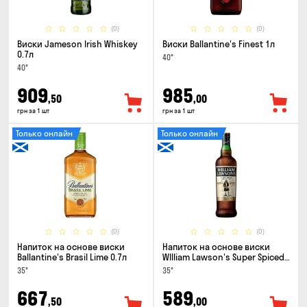
(0)
(0)
Виски Jameson Irish Whiskey
Виски Ballantine's Finest 1л
0.7л
40°
40°
909
985
,50
,00
грн за 1 шт
грн за 1 шт
Только онлайн
Только онлайн
(0)
(0)
Напиток на основе виски
Напиток на основе виски
Ballantine's Brasil Lime 0.7л
WIlliam Lawson's Super Spiced
3 года 0.7л
35°
35°
667
589
,50
,00