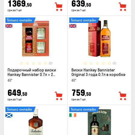
1369
639
,50
,50
грн за 1 шт
грн за 1 шт
Только онлайн
Только онлайн
(0)
(0)
Подарочный набор виски
Виски Hankey Bannister
Hankey Bannister 0.7л + 2
Original 3 года 0.7л в коробке
стакана
40°
40°
649
759
,50
,50
грн за 1 шт
грн за 1 шт
Только онлайн
Только онлайн