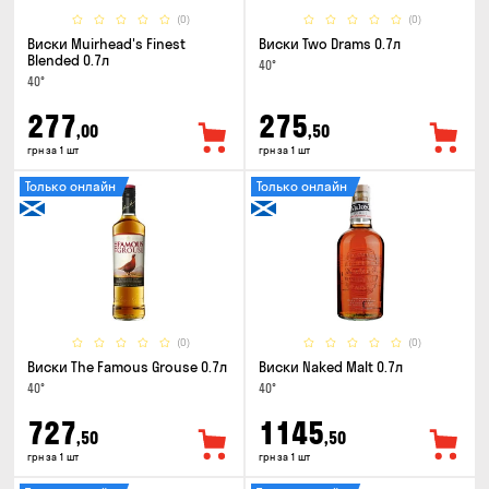
(0)
(0)
Виски Muirhead's Finest
Виски Two Drams 0.7л
Blended 0.7л
40°
40°
277
275
,00
,50
грн за 1 шт
грн за 1 шт
Только онлайн
Только онлайн
(0)
(0)
Виски The Famous Grouse 0.7л
Виски Naked Malt 0.7л
40°
40°
727
1145
,50
,50
грн за 1 шт
грн за 1 шт