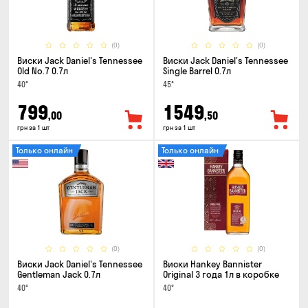
(0)
(0)
Виски Jack Daniel's Tennessee
Виски Jack Daniel's Tennessee
Old No.7 0.7л
Single Barrel 0.7л
40°
45°
799
1549
,00
,50
грн за 1 шт
грн за 1 шт
Только онлайн
Только онлайн
(0)
(0)
Виски Jack Daniel's Tennessee
Виски Hankey Bannister
Gentleman Jack 0.7л
Original 3 года 1л в коробке
40°
40°