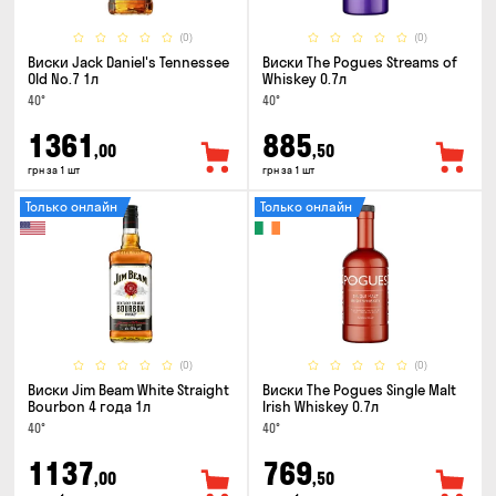
(0)
(0)
Виски Jack Daniel's Tennessee
Виски The Pogues Streams of
Old No.7 1л
Whiskey 0.7л
40°
40°
1361
885
,00
,50
грн за 1 шт
грн за 1 шт
Только онлайн
Только онлайн
(0)
(0)
Виски Jim Beam White Straight
Виски The Pogues Single Malt
Bourbon 4 года 1л
Irish Whiskey 0.7л
40°
40°
1137
769
,00
,50