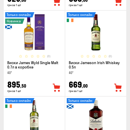
,00
,00
грн за 1 шт
грн за 1 шт
Только онлайн
Только онлайн
Новинка
(0)
(0)
Виски James Wyld Single Malt
Виски Jameson Irish Whiskey
0.7л в коробке
0.5л
40°
40°
895
669
,50
,00
грн за 1 шт
грн за 1 шт
Только онлайн
Только онлайн