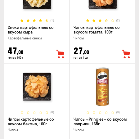
(1)
(2)
Снеки картофельные со
Чипсы картофельные со
вкусом сыра
вкусом томата, 100г
Картофельные снеки
Чипсы
47
27
,00
,00
грн за 100 г
грн за 1 шт
(0)
(0)
Чипсы картофельные со
Чипсы «Pringles» со вкусом
вкусом бекона, 100г
паприки, 165г
Чипсы
Чипсы