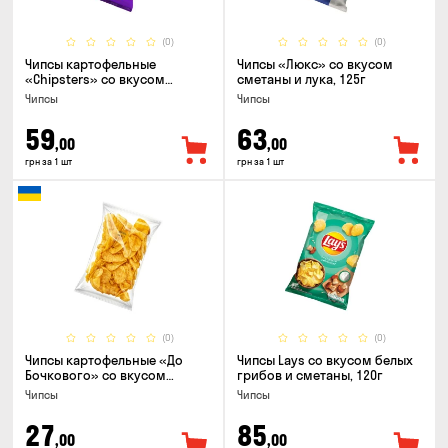
(0)
(0)
Чипсы картофельные
Чипсы «Люкс» со вкусом
«Chipsters» со вкусом
сметаны и лука, 125г
острый удон, 100г
Чипсы
Чипсы
59
63
,00
,00
грн за 1 шт
грн за 1 шт
(0)
(0)
Чипсы картофельные «До
Чипсы Lays со вкусом белых
Бочкового» со вкусом
грибов и сметаны, 120г
сметаны с зеленью, 100г
Чипсы
Чипсы
27
85
,00
,00