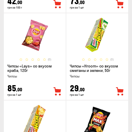
42
73
,00
,00
грн за 100 г
грн за 1 шт
(0)
(0)
Чипсы «Lays» со вкусом
Чипсы «Hroom» со вкусом
краба, 120г
сметаны и зелени, 50г
Чипсы
Чипсы
85
29
,00
,00
грн за 1 шт
грн за 1 шт