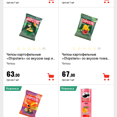
грн за 1 шт
грн за 1 шт
(0)
(0)
Чипсы картофельные
Чипсы картофельные
«Chipsters» со вкусом сыр и
«Chipsters» со вкусом томат
лук, 95г
спайси, 95г
Чипсы
Чипсы
63
67
,00
,00
грн за 1 шт
грн за 1 шт
Новинка
Новинка