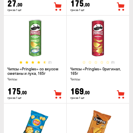
27
175
,00
,00
грн за 1 шт
грн за 1 шт
(2)
(0)
Чипсы «Pringles» со вкусом
Чипсы «Pringles» Оригинал,
сметаны и лука, 165г
165г
Чипсы
Чипсы
175
169
,00
,00
грн за 1 шт
грн за 1 шт