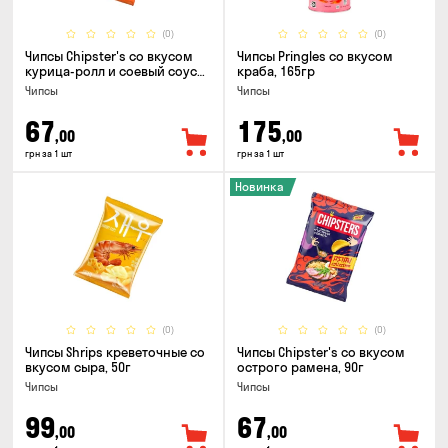
(0)
(0)
Чипсы Chipster's со вкусом
Чипсы Pringles со вкусом
курица-ролл и соевый соус
краба, 165гр
90г
Чипсы
Чипсы
67
175
,00
,00
грн за 1 шт
грн за 1 шт
Новинка
(0)
(0)
Чипсы Shrips креветочные со
Чипсы Chipster's со вкусом
вкусом сыра, 50г
острого рамена, 90г
Чипсы
Чипсы
99
67
,00
,00