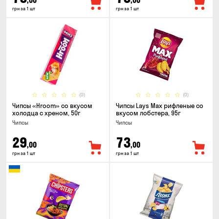
,00
,00
грн за 1 шт
грн за 1 шт
(0)
(0)
Чипсы «Hroom» со вкусом
Чипсы Lays Max рифленые со
холодца с хреном, 50г
вкусом лобстера, 95г
Чипсы
Чипсы
29
73
,00
,00
грн за 1 шт
грн за 1 шт