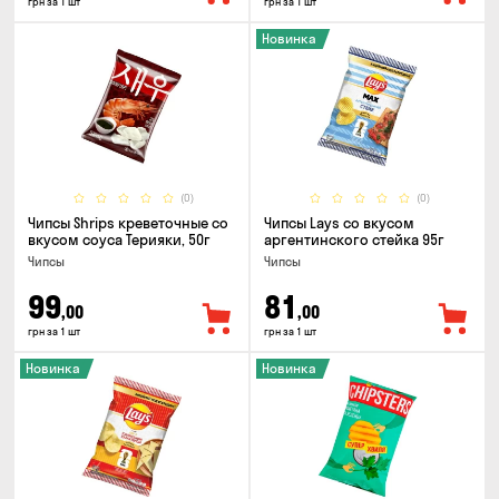
грн за 1 шт
грн за 1 шт
Новинка
(0)
(0)
Чипсы Shrips креветочные со
Чипсы Lays со вкусом
вкусом соуса Терияки, 50г
аргентинского стейка 95г
Чипсы
Чипсы
99
81
,00
,00
грн за 1 шт
грн за 1 шт
Новинка
Новинка