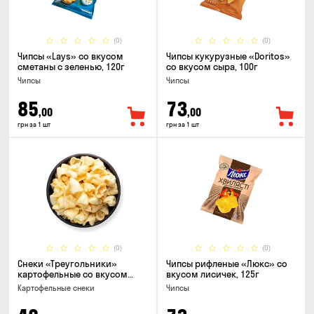
(0)
(0)
Чипсы «Lays» со вкусом
Чипсы кукурузные «Doritos»
сметаны с зеленью, 120г
со вкусом сыра, 100г
Чипсы
Чипсы
85
73
,00
,00
грн за 1 шт
грн за 1 шт
(0)
(0)
Снеки «Треугольники»
Чипсы рифленые «Люкс» со
картофельные со вкусом
вкусом лисичек, 125г
сметаны с луком
Картофельные снеки
Чипсы