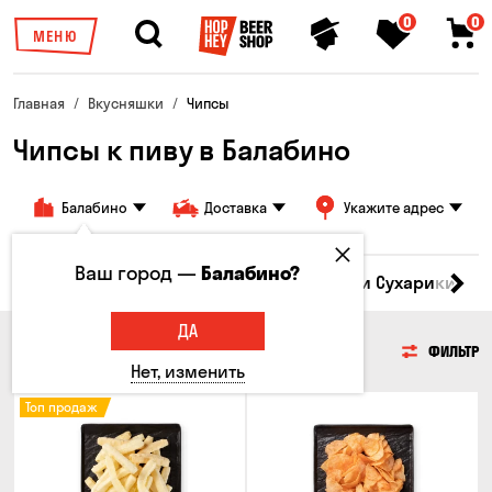
0
0
МЕНЮ
Главная
Вкусняшки
Чипсы
Чипсы к пиву в Балабино
Балабино
Доставка
Укажите адрес
Ваш город —
Балабино?
Кукуруза
Семечки
Чипсы
Гренки и Сухарики
З
ДА
ЧИПСЫ
ФИЛЬТР
Нет, изменить
Топ продаж