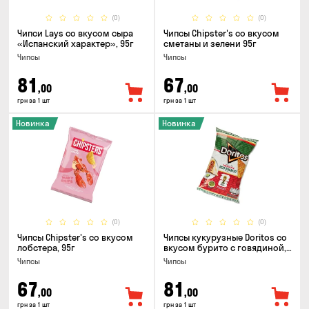
(0)
(0)
Чипси Lays со вкусом сыра
Чипсы Chipster's со вкусом
«Испанский характер», 95г
сметаны и зелени 95г
Чипсы
Чипсы
81
67
,00
,00
грн за 1 шт
грн за 1 шт
Новинка
Новинка
(0)
(0)
Чипсы Chipster's со вкусом
Чипсы кукурузные Doritos со
лобстера, 95г
вкусом бурито с говядиной,
90г
Чипсы
Чипсы
67
81
,00
,00
грн за 1 шт
грн за 1 шт