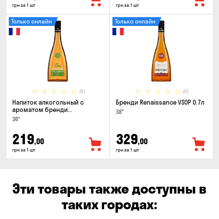
грн за 1 шт
грн за 1 шт
Только онлайн
Только онлайн
(0)
(0)
Напиток алкогольный с
Бренди Renaissance VSOP 0.7л
ароматом бренди
38°
Renaissance Cinamon & Apple
36°
0.5л
219
329
,00
,00
грн за 1 шт
грн за 1 шт
Эти товары также доступны в
таких городах: