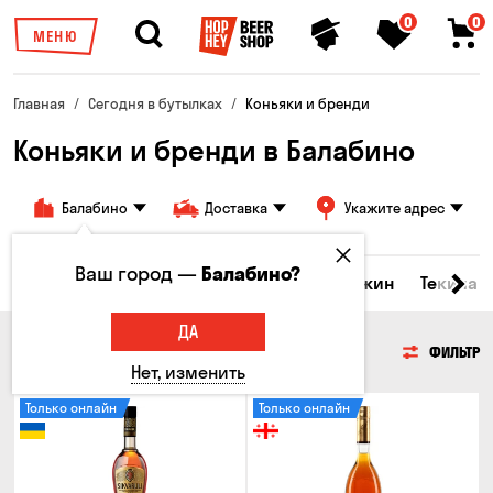
0
0
МЕНЮ
Главная
Сегодня в бутылках
Коньяки и бренди
Коньяки и бренди в Балабино
Балабино
Доставка
Укажите адрес
Ваш город —
Балабино?
керы и настойки
Коньяки и бренди
Джин
Текила
ДА
КОНЬЯКИ И БРЕНДИ
ФИЛЬТР
Нет, изменить
Только онлайн
Только онлайн