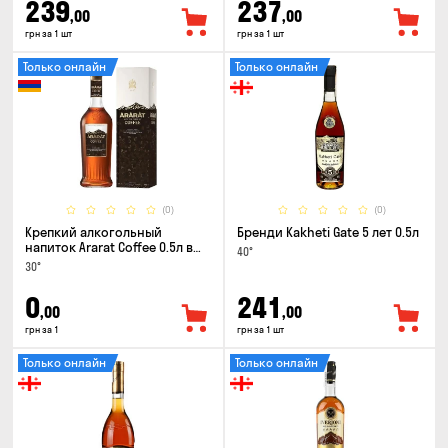
239
237
,00
,00
грн за 1 шт
грн за 1 шт
Только онлайн
Только онлайн
(0)
(0)
Крепкий алкогольный
Бренди Kakheti Gate 5 лет 0.5л
напиток Ararat Coffee 0.5л в
40°
коробке
30°
0
241
,00
,00
грн за 1
грн за 1 шт
Только онлайн
Только онлайн