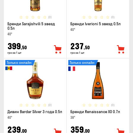
(0)
(0)
Бренди Sarajishvili 5 звезд
Бренди Iverioni 5 звезд 0.5л
0.5л
40°
40°
399
237
,50
,50
грн за 1 шт
грн за 1 шт
Только онлайн
Только онлайн
(0)
(0)
Дивин Bardar Silver 3 года 0.5л
Бренди Renaissance XO 0.7л
40°
38°
239
359
,00
,00