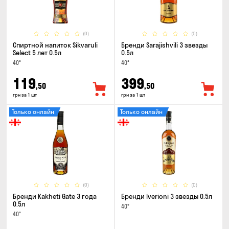
(0)
(0)
Спиртной напиток Sikvaruli
Бренди Sarajishvili 3 звезды
Select 5 лет 0.5л
0.5л
40°
40°
119
399
,50
,50
грн за 1 шт
грн за 1 шт
Только онлайн
Только онлайн
(0)
(0)
Бренди Kakheti Gate 3 года
Бренди Iverioni 3 звезды 0.5л
0.5л
40°
40°