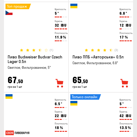
Топ продаж
Крепость
Крепость
5
°
6.8
°
Горечь
Горечь
32
IBU
12
IBU
Плотность
Плотность
11.9
%
17
%
(1)
(3)
Пиво Budweiser Budvar Czech
Пиво ППБ «Авторське» 0.5л
Lager 0.5л
Светлое, Фильтрованное, 6.8°
Светлое, Фильтрованное, 5°
67
65
,50
,50
грн за 1 шт
грн за 1 шт
Только онлайн
Крепость
Крепость
6.5
°
5
°
Горечь
Горечь
22
IBU
42
IBU
Плотность
Плотность
18
%
13.5
%