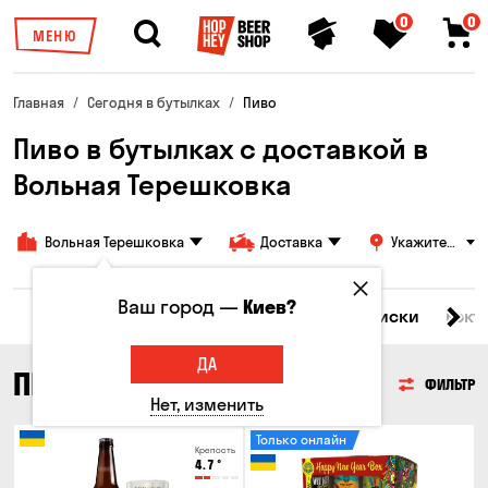
0
0
МЕНЮ
Главная
Сегодня в бутылках
Пиво
Пиво в бутылках с доставкой в
Вольная Терешковка
Вольная Терешковка
Доставка
Укажите
адрес
Ваш город —
Киев?
Все товары
Пиво
Сидр
Вино
Виски
Кокт
ДА
ПИВО
ФИЛЬТР
Нет, изменить
Только онлайн
Крепость
4.7
°