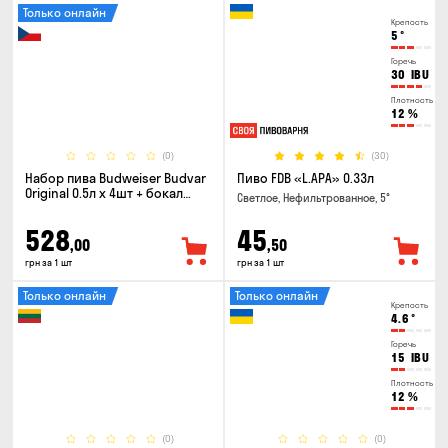
Только онлайн
Крепость
5
°
Горечь
30
IBU
Плотность
12
%
(0)
(30)
Набор пива Budweiser Budvar
Пиво FDB «L.APA» 0.33л
Original 0.5л х 4шт + бокал
Светлое, Нефильтрованное, 5°
0.33л
528
45
,00
,50
грн за 1 шт
грн за 1 шт
Только онлайн
Только онлайн
Крепость
4.6
°
Горечь
15
IBU
Плотность
12
%
(0)
(0)