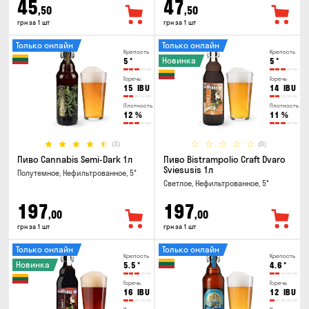
45
47
,50
,50
грн за 1 шт
грн за 1 шт
Только онлайн
Только онлайн
Крепость
Крепость
Новинка
5
°
5
°
Горечь
Горечь
15
IBU
14
IBU
Плотность
Плотность
12
%
11
%
(3)
(0)
Пиво Cannabis Semi-Dark 1л
Пиво Bistrampolio Craft Dvaro
Sviesusis 1л
Полутемное, Нефильтрованное, 5°
Светлое, Нефильтрованное, 5°
197
197
,00
,00
грн за 1 шт
грн за 1 шт
Только онлайн
Только онлайн
Крепость
Крепость
Новинка
5.5
°
4.6
°
Горечь
Горечь
16
IBU
12
IBU