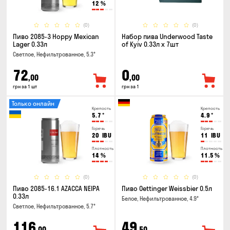
12
%
(0)
(0)
Пиво 2085-3 Hoppy Mexican
Набор пива Underwood Taste
Lager 0.33л
of Kyiv 0.33л x 7шт
Светлое, Нефильтрованное, 5.3°
72
0
,00
,00
грн за 1 шт
грн за 1
Только онлайн
Крепость
Крепость
5.7
°
4.9
°
Горечь
Горечь
20
IBU
11
IBU
Плотность
Плотность
14
%
11.5
%
(0)
(0)
Пиво 2085-16.1 AZACCA NEIPA
Пиво Oettinger Weissbier 0.5л
0.33л
Белое, Нефильтрованное, 4.9°
Светлое, Нефильтрованное, 5.7°
116
49
,00
,50