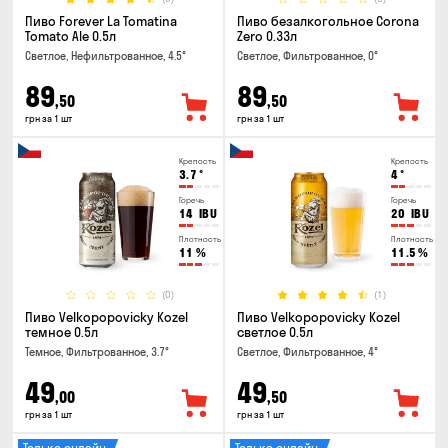
Пиво Forever La Tomatina
Пиво безалкогольное Corona
Tomato Ale 0.5л
Zero 0.33л
Светлое, Нефильтрованное, 4.5°
Светлое, Фильтрованное, 0°
89
89
,50
,50
грн за 1 шт
грн за 1 шт
Крепость
Крепость
3.7
°
4
°
Горечь
Горечь
14
IBU
20
IBU
Плотность
Плотность
11
%
11.5
%
(0)
(1)
Пиво Velkopopovicky Kozel
Пиво Velkopopovicky Kozel
темное 0.5л
светлое 0.5л
Темное, Фильтрованное, 3.7°
Светлое, Фильтрованное, 4°
49
49
,00
,50
грн за 1 шт
грн за 1 шт
Только онлайн
Только онлайн