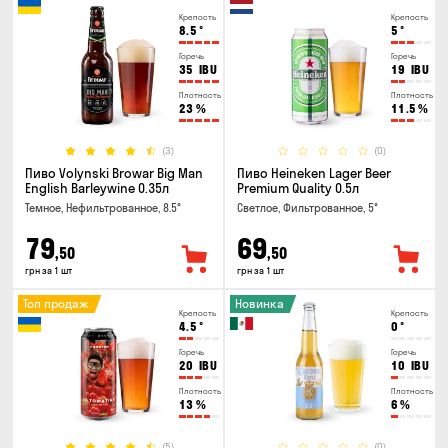
Крепость
Крепость
8.5
°
5
°
Горечь
Горечь
35
IBU
19
IBU
Плотность
Плотность
23
%
11.5
%
(3)
(0)
Пиво Volynski Browar Big Man
Пиво Heineken Lager Beer
English Barleywine 0.35л
Premium Quality 0.5л
Темное, Нефильтрованное, 8.5°
Светлое, Фильтрованное, 5°
79
69
,50
,50
грн за 1 шт
грн за 1 шт
Топ продаж
Новинка
Крепость
Крепость
4.5
°
0
°
Горечь
Горечь
20
IBU
10
IBU
Плотность
Плотность
13
%
6
%
(5)
(0)