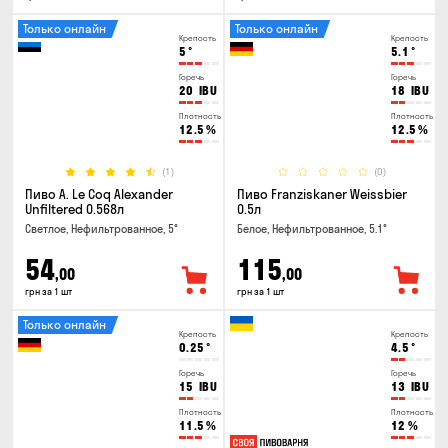
Только онлайн
Только онлайн
Крепость
Крепость
5
°
5.1
°
Горечь
Горечь
20
IBU
18
IBU
Плотность
Плотность
12.5
%
12.5
%
(1)
(0)
Пиво A. Le Coq Alexander
Пиво Franziskaner Weissbier
Unfiltered 0.568л
0.5л
Светлое, Нефильтрованное, 5°
Белое, Нефильтрованное, 5.1°
54
115
,00
,00
грн за 1 шт
грн за 1 шт
Только онлайн
Крепость
Крепость
0.25
°
4.5
°
Горечь
Горечь
15
IBU
13
IBU
Плотность
Плотность
11.5
%
12
%