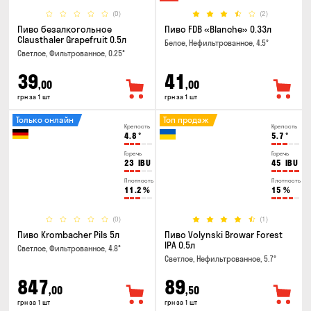
(0)
(2)
Пиво безалкогольное
Пиво FDB «Blanche» 0.33л
Clausthaler Grapefruit 0.5л
Белое, Нефильтрованное, 4.5°
Светлое, Фильтрованное, 0.25°
39
41
,00
,00
грн за 1 шт
грн за 1 шт
Только онлайн
Топ продаж
Крепость
Крепость
4.8
°
5.7
°
Горечь
Горечь
23
IBU
45
IBU
Плотность
Плотность
11.2
%
15
%
(0)
(1)
Пиво Krombacher Pils 5л
Пиво Volynski Browar Forest
IPA 0.5л
Светлое, Фильтрованное, 4.8°
Светлое, Нефильтрованное, 5.7°
847
89
,00
,50
грн за 1 шт
грн за 1 шт