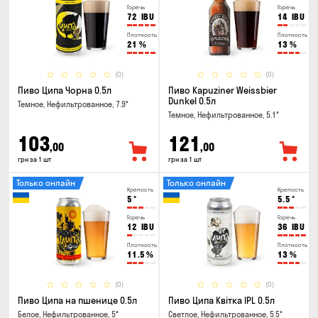
Горечь
Горечь
72
IBU
14
IBU
Плотность
Плотность
21
%
13
%
(0)
(0)
Пиво Ципа Чорна 0.5л
Пиво Kapuziner Weissbier
Dunkel 0.5л
Темное, Нефильтрованное, 7.9°
Темное, Нефильтрованное, 5.1°
103
121
,00
,00
грн за 1 шт
грн за 1 шт
Только онлайн
Только онлайн
Крепость
Крепость
5
°
5.5
°
Горечь
Горечь
12
IBU
36
IBU
Плотность
Плотность
11.5
%
13
%
(0)
(0)
Пиво Ципа на пшенице 0.5л
Пиво Ципа Квітка IPL 0.5л
Белое, Нефильтрованное, 5°
Светлое, Нефильтрованное, 5.5°