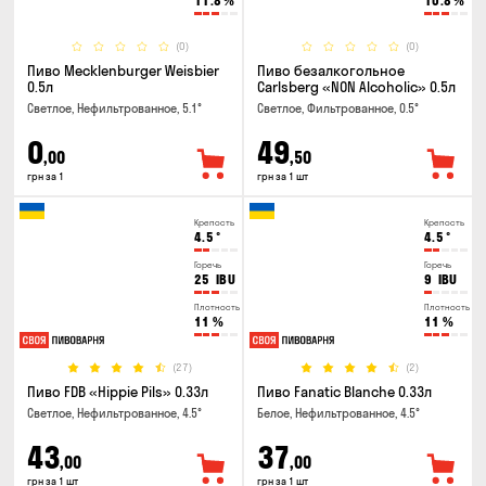
11.8
%
10.8
%
(0)
(0)
Пиво Mecklenburger Weisbier
Пиво безалкогольное
0.5л
Carlsberg «NON Alcoholic» 0.5л
Светлое, Нефильтрованное, 5.1°
Светлое, Фильтрованное, 0.5°
0
49
,00
,50
грн за 1
грн за 1 шт
Крепость
Крепость
4.5
°
4.5
°
Горечь
Горечь
25
IBU
9
IBU
Плотность
Плотность
11
%
11
%
(27)
(2)
Пиво FDB «Hippie Pils» 0.33л
Пиво Fanatic Blanche 0.33л
Светлое, Нефильтрованное, 4.5°
Белое, Нефильтрованное, 4.5°
43
37
,00
,00
грн за 1 шт
грн за 1 шт