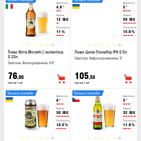
Крепость
Крепость
4.6
°
5
°
Горечь
Горечь
12
IBU
50
IBU
Плотность
Плотность
11
%
15.6
%
(0)
(0)
Пиво Birra Moretti L'autentica
Пиво Ципа Пломбір IPA 0.5л
0.33л
Светлое, Нефильтрованное, 5°
Светлое, Фильтрованное, 4.6°
76
105
,00
,50
грн за 1 шт
грн за 1 шт
Только онлайн
Только онлайн
Крепость
Крепость
6
°
5
°
Горечь
Горечь
50
IBU
32
IBU
Плотность
Плотность
14.5
%
11.9
%
(0)
(0)