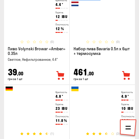
Крепость
4.4
°
Горечь
12
IBU
Плотность
12
%
(0)
(0)
Пиво Volynski Browar «Amber»
Набор пива Bavaria 0.5л х 6шт
0.35л
+ термосумка
Светлое, Нефильтрованное, 4.4°
39
461
,00
,00
грн за 1 шт
грн за 1 шт
Крепость
Крепость
4.8
°
4.9
°
Горечь
Горечь
23
IBU
10
IBU
Плотность
Плотность
11.8
%
11
%
(1)
(3)