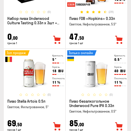
(0)
(28)
Набор пива Underwood
Пиво FDB «Hopkins» 0.33л
Culture Tasting 0.33л x 3шт +
Светлое, Нефильтрованное, 5.5°
бокал
0
47
,00
,50
грн за 1
грн за 1 шт
Топ продаж
Только онлайн
Крепость
Крепость
5
°
0.5
°
Горечь
Горечь
18
IBU
40
IBU
Плотность
Плотность
11
%
11
%
(0)
(0)
Пиво Stella Artois 0.5л
Пиво безалкогольное
Underwood Pure IPA 0.33л
Светлое, Фильтрованное, 5°
Светлое, Нефильтрованное, 0.5°
69
85
,50
,00
грн за 1 шт
грн за 1 шт