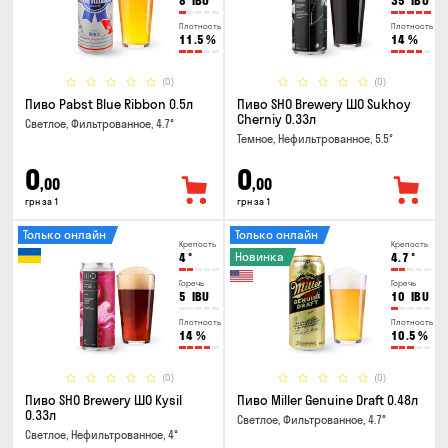
8
IBU
35
IBU
Плотность
Плотность
11.5
%
14
%
(0)
(0)
Пиво Pabst Blue Ribbon 0.5л
Пиво SHO Brewery ШО Sukhoy
Cherniy 0.33л
Светлое, Фильтрованное, 4.7°
Темное, Нефильтрованное, 5.5°
0
0
,00
,00
грн за 1
грн за 1
Только онлайн
Только онлайн
Крепость
Крепость
Новинка
4
°
4.7
°
Горечь
Горечь
5
IBU
10
IBU
Плотность
Плотность
14
%
10.5
%
(0)
(0)
Пиво SHO Brewery ШО Kysil
Пиво Miller Genuine Draft 0.48л
0.33л
Светлое, Фильтрованное, 4.7°
Светлое, Нефильтрованное, 4°