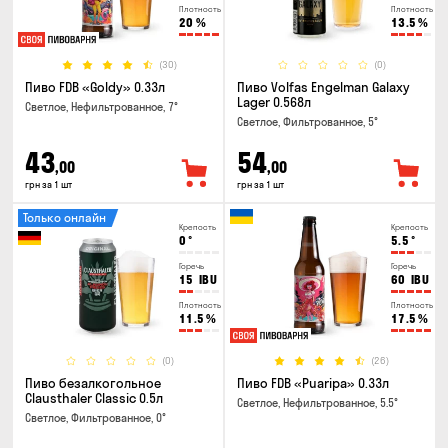
Плотность
Плотность
20
%
13.5
%
(30)
(0)
Пиво FDB «Goldy» 0.33л
Пиво Volfas Engelman Galaxy
Lager 0.568л
Светлое, Нефильтрованное, 7°
Светлое, Фильтрованное, 5°
43
54
,00
,00
грн за 1 шт
грн за 1 шт
Только онлайн
Крепость
Крепость
0
°
5.5
°
Горечь
Горечь
15
IBU
60
IBU
Плотность
Плотность
11.5
%
17.5
%
(0)
(26)
Пиво безалкогольное
Пиво FDB «Puaripa» 0.33л
Clausthaler Classic 0.5л
Светлое, Нефильтрованное, 5.5°
Светлое, Фильтрованное, 0°