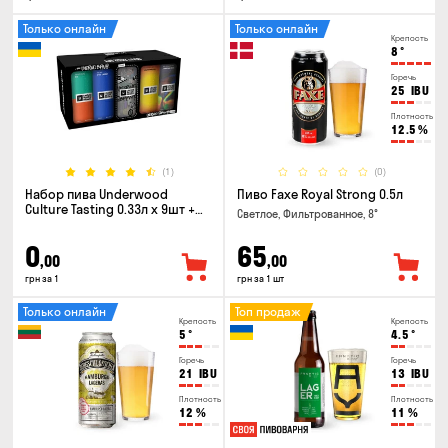
Только онлайн
Только онлайн
Крепость
8
°
Горечь
25
IBU
Плотность
12.5
%
(1)
(0)
Набор пива Underwood
Пиво Faxe Royal Strong 0.5л
Culture Tasting 0.33л x 9шт +
Светлое, Фильтрованное, 8°
бокал
0
65
,00
,00
грн за 1
грн за 1 шт
Только онлайн
Топ продаж
Крепость
Крепость
5
°
4.5
°
Горечь
Горечь
21
IBU
13
IBU
Плотность
Плотность
12
%
11
%