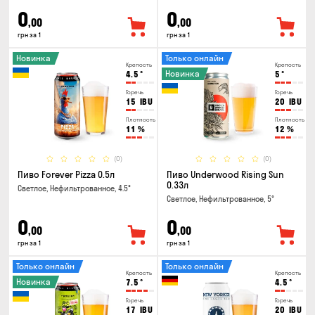
0
0
,00
,00
грн за 1
грн за 1
Новинка
Только онлайн
Крепость
Крепость
Новинка
4.5
°
5
°
Горечь
Горечь
15
IBU
20
IBU
Плотность
Плотность
11
%
12
%
(0)
(0)
Пиво Forever Pizza 0.5л
Пиво Underwood Rising Sun
0.33л
Светлое, Нефильтрованное, 4.5°
Светлое, Нефильтрованное, 5°
0
0
,00
,00
грн за 1
грн за 1
Только онлайн
Только онлайн
Крепость
Крепость
Новинка
7.5
°
4.5
°
Горечь
Горечь
17
IBU
20
IBU