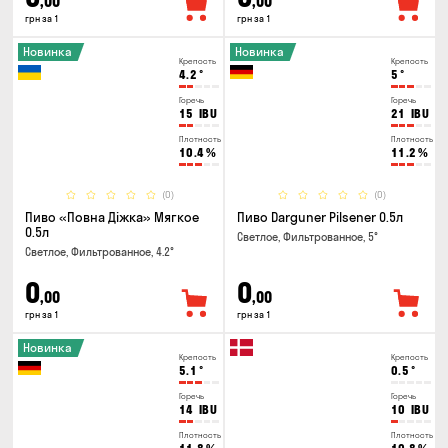
,00
,00
грн за 1
грн за 1
Новинка
Новинка
Крепость
Крепость
4.2
°
5
°
Горечь
Горечь
15
IBU
21
IBU
Плотность
Плотность
10.4
%
11.2
%
(0)
(0)
Пиво «Повна Діжка» Мягкое
Пиво Darguner Pilsener 0.5л
0.5л
Светлое, Фильтрованное, 5°
Светлое, Фильтрованное, 4.2°
0
0
,00
,00
грн за 1
грн за 1
Новинка
Крепость
Крепость
5.1
°
0.5
°
Горечь
Горечь
14
IBU
10
IBU
Плотность
Плотность