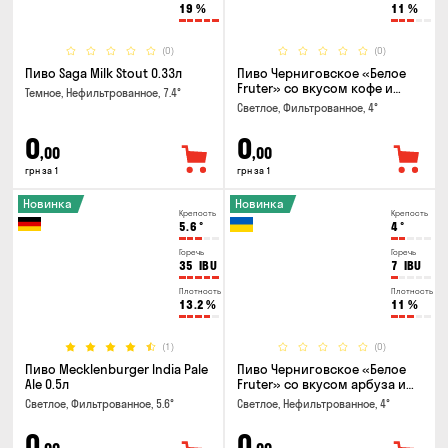
19
%
11
%
(0)
(0)
Пиво Saga Milk Stout 0.33л
Пиво Черниговское «Белое
Fruter» со вкусом кофе и
Темное, Нефильтрованное, 7.4°
апельсина 0.5 л
Светлое, Фильтрованное, 4°
0
0
,00
,00
грн за 1
грн за 1
Новинка
Новинка
Крепость
Крепость
5.6
°
4
°
Горечь
Горечь
35
IBU
7
IBU
Плотность
Плотность
13.2
%
11
%
(1)
(0)
Пиво Mecklenburger India Pale
Пиво Черниговское «Белое
Ale 0.5л
Fruter» со вкусом арбуза и
мяты 0.5л
Светлое, Фильтрованное, 5.6°
Светлое, Нефильтрованное, 4°
0
0