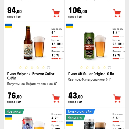
94
106
,00
,00
грн за 1 шт
грн за 1 шт
Крепость
Крепость
6
°
5.1
°
Горечь
Горечь
15
IBU
26
IBU
Плотность
Плотность
15
%
12
%
(0)
(0)
Пиво Volynski Browar Sailor
Пиво AltMuller Original 0.5л
0.35л
Светлое, Фильтрованное, 5.1°
Полутемное, Нефильтрованное, 6°
76
43
,00
,00
грн за 1 шт
грн за 1 шт
Новинка
Только онлайн
Крепость
Крепость
Новинка
4.7
°
5.5
°
Горечь
Горечь