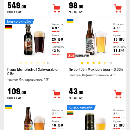
549
98
,00
,00
грн за 1 шт
грн за 1 шт
Только онлайн
Крепость
Крепость
4.9
°
4.5
°
Горечь
Горечь
25
IBU
13
IBU
Плотность
Плотность
12
%
11.5
%
(0)
(2)
Пиво Monchshof Schwarzbier
Пиво FDB «Mexican beer» 0.33л
0.5л
Светлое, Нефильтрованное, 4.5°
Темное, Фильтрованное, 4.9°
109
43
,00
,00
грн за 1 шт
грн за 1 шт
Только онлайн
Крепость
Крепость
7
°
5
°
Горечь
Горечь
16
IBU
25
IBU