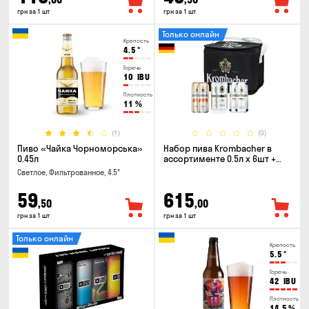
грн за 1 шт
грн за 1 шт
Только онлайн
Крепость
4.5
°
Горечь
10
IBU
Плотность
11
%
(1)
(0)
Пиво «Чайка Чорноморська»
Набор пива Krombacher в
0.45л
ассортименте 0.5л х 6шт +
термосумка
Светлое, Фильтрованное, 4.5°
59
615
,50
,00
грн за 1 шт
грн за 1 шт
Только онлайн
Крепость
5.5
°
Горечь
42
IBU
Плотность
14.5
%