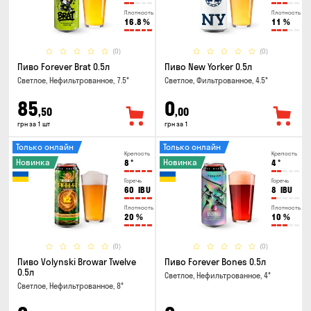
Плотность
Плотность
16.8
%
11
%
(0)
(0)
Пиво Forever Brat 0.5л
Пиво New Yorker 0.5л
Светлое, Нефильтрованное, 7.5°
Светлое, Фильтрованное, 4.5°
85
0
,50
,00
грн за 1 шт
грн за 1
Только онлайн
Только онлайн
Крепость
Крепость
Новинка
Новинка
8
°
4
°
Горечь
Горечь
60
IBU
8
IBU
Плотность
Плотность
20
%
10
%
(0)
(0)
Пиво Volynski Browar Twelve
Пиво Forever Bones 0.5л
0.5л
Светлое, Нефильтрованное, 4°
Светлое, Нефильтрованное, 8°