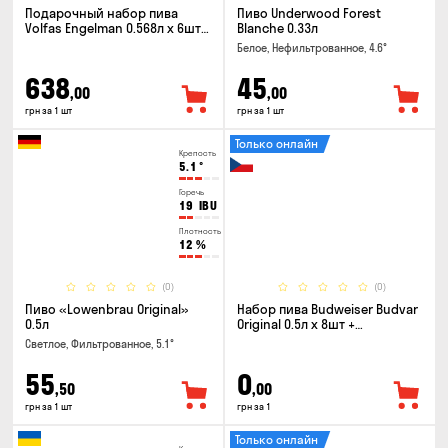
Подарочный набор пива
Пиво Underwood Forest
Volfas Engelman 0.568л x 6шт +
Blanche 0.33л
бокал 0.568л
Белое, Нефильтрованное, 4.6°
638
45
,00
,00
грн за 1 шт
грн за 1 шт
Только онлайн
Крепость
5.1
°
Горечь
19
IBU
Плотность
12
%
(0)
(0)
Пиво «Lowenbrau Original»
Набор пива Budweiser Budvar
0.5л
Original 0.5л x 8шт +
термосумка
Светлое, Фильтрованное, 5.1°
55
0
,50
,00
грн за 1 шт
грн за 1
Только онлайн