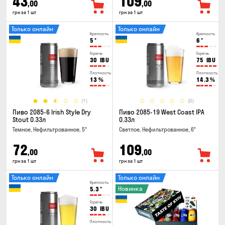
43
109
,00
,00
грн за 1 шт
грн за 1 шт
Только онлайн
Только онлайн
Крепость
Крепость
5
°
6
°
Горечь
Горечь
30
IBU
75
IBU
Плотность
Плотность
13
%
14.3
%
(1)
(0)
Пиво 2085-6 Irish Style Dry
Пиво 2085-19 West Coast IPA
Stout 0.33л
0.33л
Темное, Нефильтрованное, 5°
Светлое, Нефильтрованное, 6°
72
109
,00
,00
грн за 1 шт
грн за 1 шт
Только онлайн
Только онлайн
Крепость
Новинка
5.3
°
Горечь
30
IBU
Плотность