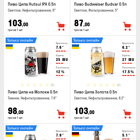
Пиво Ципа Hutsul IPA 0.5л
Пиво Budweiser Budvar 0.5л
Светлое, Нефильтрованное, 6°
Светлое, Фильтрованное, 5°
103
87
,00
,00
грн за 1 шт
грн за 1 шт
Только онлайн
Только онлайн
Крепость
Крепость
7.6
°
6.2
°
Горечь
Горечь
25
IBU
27
IBU
Плотность
Плотность
12
%
17.5
%
(0)
(0)
Пиво Ципа на Молоке 0.5л
Пиво Ципа Золота 0.5л
Темное, Нефильтрованное, 7.6°
Светлое, Нефильтрованное, 6.2°
98
103
,00
,00
грн за 1 шт
грн за 1 шт
Только онлайн
Только онлайн
Крепость
Крепость
7.9
°
5.1
°