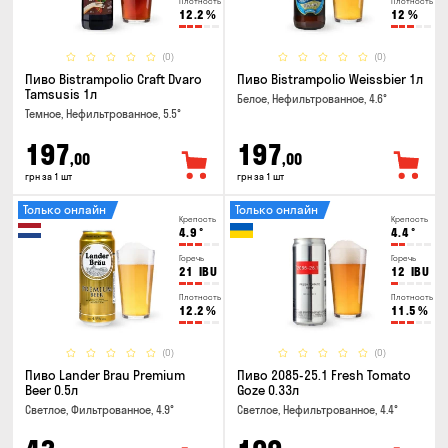
Плотность
Плотность
12.2
%
12
%
(0)
(0)
Пиво Bistrampolio Craft Dvaro
Пиво Bistrampolio Weissbier 1л
Tamsusis 1л
Белое, Нефильтрованное, 4.6°
Темное, Нефильтрованное, 5.5°
197
197
,00
,00
грн за 1 шт
грн за 1 шт
Только онлайн
Только онлайн
Крепость
Крепость
4.9
°
4.4
°
Горечь
Горечь
21
IBU
12
IBU
Плотность
Плотность
12.2
%
11.5
%
(0)
(0)
Пиво Lander Brau Premium
Пиво 2085-25.1 Fresh Tomato
Beer 0.5л
Goze 0.33л
Светлое, Фильтрованное, 4.9°
Светлое, Нефильтрованное, 4.4°