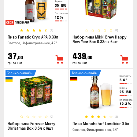
Горечь
35
IBU
Плотность
12
%
(1)
(0)
Пиво Fanatic Cryo APA 0.33л
Набор пива Mikki Brew Happy
New Year Box 0.33л x 6шт
Светлое, Нефильтрованное, 4.7°
37
439
,00
,00
грн за 1 шт
грн за 1 шт
Только онлайн
Только онлайн
Крепость
5.4
°
Горечь
25
IBU
Плотность
12.3
%
(0)
(2)
Набор пива Forever Merry
Пиво Monchshof Landbier 0.5л
Christmas Box 0.5л x 6шт
Светлое, Фильтрованное, 5.4°