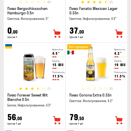
(0)
(2)
Пиво Bergschlosschen
Пиво Fanatic Mexican Lager
Hamburgo 0.5л
0.33л
Светлое, Фильтрованное, 5°
Светлое, Нефильтрованное, 4.5°
0
37
,00
,00
грн за 1
грн за 1 шт
Топ продаж
Крепость
Крепость
4.5
°
4.2
°
Горечь
Горечь
15
IBU
19
IBU
Плотность
Плотность
11.5
%
11.3
%
(1)
(0)
Пиво Forever Sweet Wit
Пиво Corona Extra 0.33л
Blanche 0.5л
Светлое, Фильтрованное, 4.2°
Белое, Нефильтрованное, 4.5°
56
79
,00
,50
грн за 1 шт
грн за 1 шт