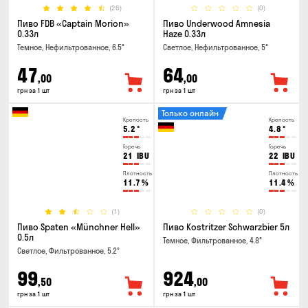
(26)
(0)
Пиво FDB «Captain Morion»
Пиво Underwood Amnesia
0.33л
Haze 0.33л
Темное, Нефильтрованное, 6.5°
Светлое, Нефильтрованное, 5°
47
64
,00
,00
грн за 1 шт
грн за 1 шт
Только онлайн
Крепость
Крепость
5.2
°
4.8
°
Горечь
Горечь
21
IBU
22
IBU
Плотность
Плотность
11.7
%
11.4
%
(1)
(0)
Пиво Spaten «Münchner Hell»
Пиво Kostritzer Schwarzbier 5л
0.5л
Темное, Фильтрованное, 4.8°
Светлое, Фильтрованное, 5.2°
99
924
,50
,00
грн за 1 шт
грн за 1 шт