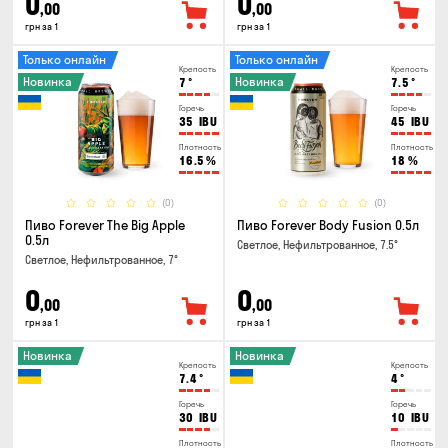
0
0
,00
,00
грн за 1
грн за 1
Только онлайн
Только онлайн
Крепость
Крепость
Новинка
Новинка
7
°
7.5
°
Горечь
Горечь
35
IBU
45
IBU
Плотность
Плотность
16.5
%
18
%
(0)
(0)
Пиво Forever The Big Apple
Пиво Forever Body Fusion 0.5л
0.5л
Светлое, Нефильтрованное, 7.5°
Светлое, Нефильтрованное, 7°
0
0
,00
,00
грн за 1
грн за 1
Новинка
Новинка
Крепость
Крепость
7.4
°
4
°
Горечь
Горечь
30
IBU
10
IBU
Плотность
Плотность