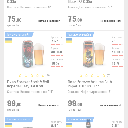
0.33л
Black IPA 0.35л
Светлое, Нефильтрованное, 8°
Темное, Нефильтрованное, 7.3°
75
75
,00
,00
Немає в наявності
Немає в наявності
грн за 1 шт
грн за 1 шт
Только онлайн
Только онлайн
Крепость
Крепость
7.5
°
7
°
Горечь
Горечь
40
IBU
40
IBU
Плотность
Плотность
18
%
18
%
(0)
(0)
Пиво Forever Rock & Roll
Пиво Forever Volume Club
Imperial Hazy IPA 0.5л
Imperial NZ IPA 0.5л
Светлое, Нефильтрованное, 7.5°
Светлое, Нефильтрованное, 7°
99
99
,00
,00
Немає в наявності
Немає в наявності
грн за 1 шт
грн за 1 шт
Только онлайн
Только онлайн
Крепость
Крепость
8.5
°
7.5
°