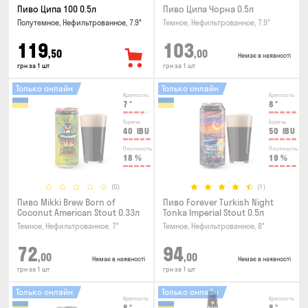
Пиво Ципа 100 0.5л
Пиво Ципа Чорна 0.5л
Полутемное, Нефильтрованное, 7.9°
Темное, Нефильтрованное, 7.9°
119
103
,50
,00
Немає в наявності
грн за 1 шт
грн за 1 шт
Только онлайн
Только онлайн
Крепость
Крепость
7
°
8
°
Горечь
Горечь
40
IBU
50
IBU
Плотность
Плотность
18
%
19
%
(0)
(1)
Пиво Mikki Brew Born of
Пиво Forever Turkish Night
Coconut American Stout 0.33л
Tonka Imperial Stout 0.5л
Темное, Нефильтрованное, 7°
Темное, Нефильтрованное, 8°
72
94
,00
,00
Немає в наявності
Немає в наявності
грн за 1 шт
грн за 1 шт
Только онлайн
Только онлайн
Крепость
Крепость
8
°
8
°