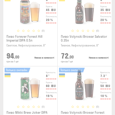
Горечь
Горечь
45
IBU
35
IBU
Плотность
Плотность
20
%
20
%
(0)
(0)
Пиво Forever Forest Hill
Пиво Volynski Browar Salvator
Imperial DIPA 0.5л
0.35л
Светлое, Нефильтрованное, 8°
Темное, Нефильтрованное, 8°
94
72
,00
,00
Немає в наявності
Немає в наявності
грн за 1 шт
грн за 1 шт
Только онлайн
Только онлайн
Крепость
Крепость
8
°
7.3
°
Горечь
Горечь
60
IBU
50
IBU
Плотность
Плотность
19
%
18
%
(0)
(0)
Пиво Mikki Brew Joker DIPA
Пиво Volynski Browar Forest