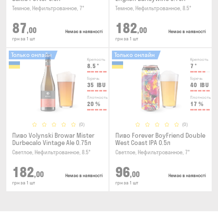
Темное, Нефильтрованное, 7°
Темное, Нефильтрованное, 8.5°
87
182
,00
,00
Немає в наявності
Немає в наявності
грн за 1 шт
грн за 1 шт
Только онлайн
Только онлайн
Крепость
Крепость
8.5
°
7
°
Горечь
Горечь
35
IBU
40
IBU
Плотность
Плотность
20
%
17
%
(0)
(0)
Пиво Volynski Browar Mister
Пиво Forever BoyFriend Double
Durbecalo Vintage Ale 0.75л
West Coast IPA 0.5л
Светлое, Нефильтрованное, 8.5°
Светлое, Нефильтрованное, 7°
182
96
,00
,00
Немає в наявності
Немає в наявності
грн за 1 шт
грн за 1 шт