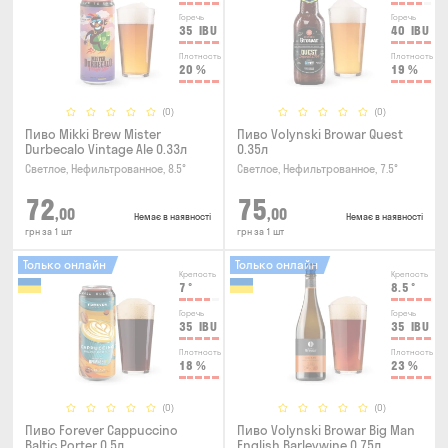
Горечь
Горечь
35
IBU
40
IBU
Плотность
Плотность
20
%
19
%
(0)
(0)
Пиво Mikki Brew Mister
Пиво Volynski Browar Quest
Durbecalo Vintage Ale 0.33л
0.35л
Светлое, Нефильтрованное, 8.5°
Светлое, Нефильтрованное, 7.5°
72
75
,00
,00
Немає в наявності
Немає в наявності
грн за 1 шт
грн за 1 шт
Только онлайн
Только онлайн
Крепость
Крепость
7
°
8.5
°
Горечь
Горечь
35
IBU
35
IBU
Плотность
Плотность
18
%
23
%
(0)
(0)
Пиво Forever Cappuccino
Пиво Volynski Browar Big Man
Baltic Porter 0.5л
English Barleywine 0.75л