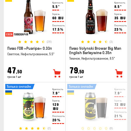
Крепость
Крепость
5.5
°
8.5
°
Горечь
Горечь
60
IBU
35
IBU
Плотность
Плотность
17.5
%
23
%
(26)
(3)
Пиво FDB «Puaripa» 0.33л
Пиво Volynski Browar Big Man
English Barleywine 0.35л
Светлое, Нефильтрованное, 5.5°
Темное, Нефильтрованное, 8.5°
47
79
,50
,50
грн за 1 шт
грн за 1 шт
Только онлайн
Только онлайн
Крепость
Крепость
7.9
°
7.9
°
Горечь
Горечь
129
72
IBU
IBU
Плотность
21
%
Плотность
20
%
(2)
(0)