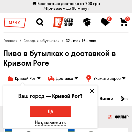
🚚 Бесплатная доставка от 700 грн
⚡Привезем до 90 минут
0
0
МЕНЮ
Главная
Сегодня в бутылках
32 - max 16 - max
Пиво в бутылках с доставкой в
Кривом Роге
Кривой Рог
Доставка
Укажите адрес
Ваш город —
Кривой Рог?
Все товары
Пиво
Сидр
Вино
Виски
Кокт
ДА
ПИВО
ФИЛЬТР
Нет, изменить