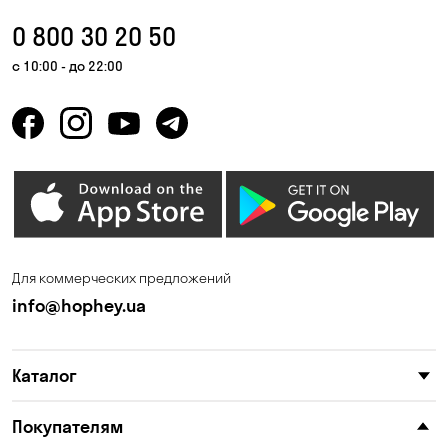
Вышгород
Гатное
0 800 30 20 50
Гнедин
Гора
с 10:00 - до 22:00
Горбаневка
Горенка
Горишние Плавни
Гостомель
Дмитровка
Днепр
Елизаветовка
Зазимье
Запорожье
Ирпень
Для коммерческих предложений
Калиновка
Каменные Потоки
info@hophey.ua
Каменское
Карнауховка
Каталог
Катериновка
Келеберда
Киев
Клинцы
Покупателям