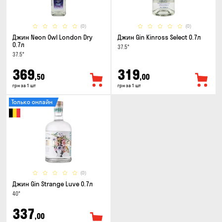
(0)
(0)
Джин Neon Owl London Dry
Джин Gin Kinross Select 0.7л
0.7л
37.5°
37.5°
369
319
,50
,00
грн за 1 шт
грн за 1 шт
Только онлайн
(0)
Джин Gin Strange Luve 0.7л
40°
337
,00