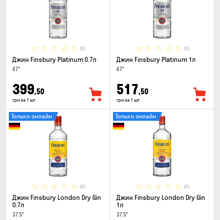
(0)
(0)
Джин Finsbury Platinum 0.7л
Джин Finsbury Platinum 1л
47°
47°
399
517
,50
,50
грн за 1 шт
грн за 1 шт
Только онлайн
Только онлайн
(0)
(0)
Джин Finsbury London Dry Gin
Джин Finsbury London Dry Gin
0.7л
1л
37.5°
37.5°