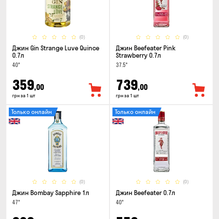
(0)
(0)
Джин Gin Strange Luve Quince
Джин Beefeater Pink
0.7л
Strawberry 0.7л
40°
37.5°
359
739
,00
,00
грн за 1 шт
грн за 1 шт
Только онлайн
Только онлайн
(0)
(0)
Джин Bombay Sapphire 1л
Джин Beefeater 0.7л
47°
40°