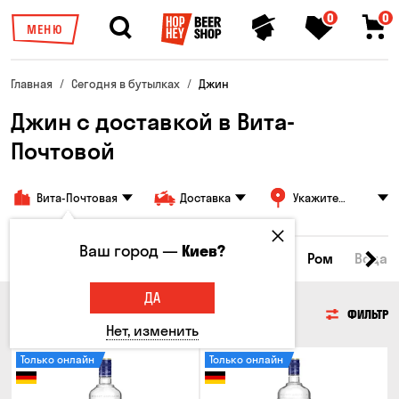
0
0
МЕНЮ
Главная
Сегодня в бутылках
Джин
Джин с доставкой в Вита-
Почтовой
Вита-Почтовая
Доставка
Укажите
адрес
Ваш город —
Киев?
йки
Коньяки и бренди
Джин
Текила
Ром
Вода
ДА
ДЖИН
ФИЛЬТР
Нет, изменить
Только онлайн
Только онлайн