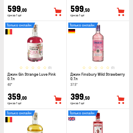
599
599
,00
,50
грн за 1 шт
грн за 1 шт
Только онлайн
Только онлайн
(0)
(0)
Джин Gin Strange Luve Pink
Джин Finsbury Wild Strawberry
0.7л
0.7л
40°
37.5°
359
399
,00
,50
грн за 1 шт
грн за 1 шт
Только онлайн
Только онлайн