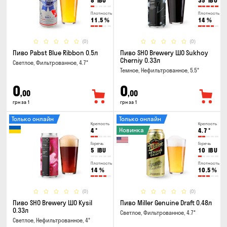
8
IBU
35
IBU
Плотность
Плотность
11.5
%
14
%
(0)
(0)
Пиво Pabst Blue Ribbon 0.5л
Пиво SHO Brewery ШО Sukhoy
Cherniy 0.33л
Светлое, Фильтрованное, 4.7°
Темное, Нефильтрованное, 5.5°
0
0
,00
,00
грн за 1
грн за 1
Только онлайн
Только онлайн
Крепость
Крепость
Новинка
4
°
4.7
°
Горечь
Горечь
5
IBU
10
IBU
Плотность
Плотность
14
%
10.5
%
(0)
(0)
Пиво SHO Brewery ШО Kysil
Пиво Miller Genuine Draft 0.48л
0.33л
Светлое, Фильтрованное, 4.7°
Светлое, Нефильтрованное, 4°