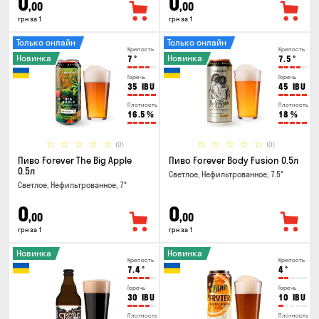
0
0
,00
,00
грн за 1
грн за 1
Только онлайн
Только онлайн
Крепость
Крепость
Новинка
Новинка
7
°
7.5
°
Горечь
Горечь
35
IBU
45
IBU
Плотность
Плотность
16.5
%
18
%
(0)
(0)
Пиво Forever The Big Apple
Пиво Forever Body Fusion 0.5л
0.5л
Светлое, Нефильтрованное, 7.5°
Светлое, Нефильтрованное, 7°
0
0
,00
,00
грн за 1
грн за 1
Новинка
Новинка
Крепость
Крепость
7.4
°
4
°
Горечь
Горечь
30
IBU
10
IBU
Плотность
Плотность