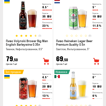
Крепость
Крепость
8.5
°
5
°
Горечь
Горечь
35
IBU
19
IBU
Плотность
Плотность
23
%
11.5
%
(3)
(0)
Пиво Volynski Browar Big Man
Пиво Heineken Lager Beer
English Barleywine 0.35л
Premium Quality 0.5л
Темное, Нефильтрованное, 8.5°
Светлое, Фильтрованное, 5°
79
69
,50
,50
грн за 1 шт
грн за 1 шт
Топ продаж
Новинка
Крепость
Крепость
4.5
°
0
°
Горечь
Горечь
20
IBU
10
IBU
Плотность
Плотность
13
%
6
%
(5)
(0)