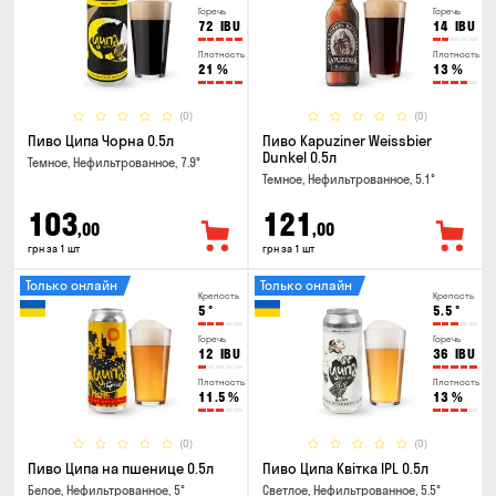
Горечь
Горечь
72
IBU
14
IBU
Плотность
Плотность
21
%
13
%
(0)
(0)
Пиво Ципа Чорна 0.5л
Пиво Kapuziner Weissbier
Dunkel 0.5л
Темное, Нефильтрованное, 7.9°
Темное, Нефильтрованное, 5.1°
103
121
,00
,00
грн за 1 шт
грн за 1 шт
Только онлайн
Только онлайн
Крепость
Крепость
5
°
5.5
°
Горечь
Горечь
12
IBU
36
IBU
Плотность
Плотность
11.5
%
13
%
(0)
(0)
Пиво Ципа на пшенице 0.5л
Пиво Ципа Квітка IPL 0.5л
Белое, Нефильтрованное, 5°
Светлое, Нефильтрованное, 5.5°