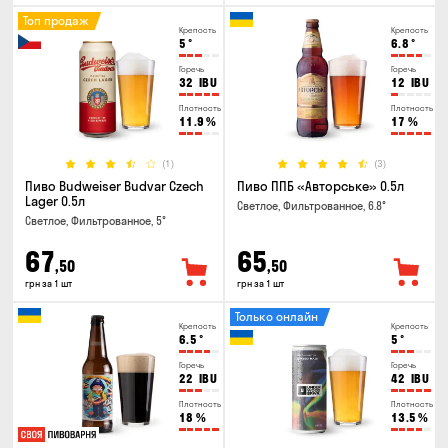
Топ продаж
Крепость
Крепость
5
°
6.8
°
Горечь
Горечь
32
IBU
12
IBU
Плотность
Плотность
11.9
%
17
%
(1)
(3)
Пиво Budweiser Budvar Czech
Пиво ППБ «Авторське» 0.5л
Lager 0.5л
Светлое, Фильтрованное, 6.8°
Светлое, Фильтрованное, 5°
67
65
,50
,50
грн за 1 шт
грн за 1 шт
Только онлайн
Крепость
Крепость
6.5
°
5
°
Горечь
Горечь
22
IBU
42
IBU
Плотность
Плотность
18
%
13.5
%