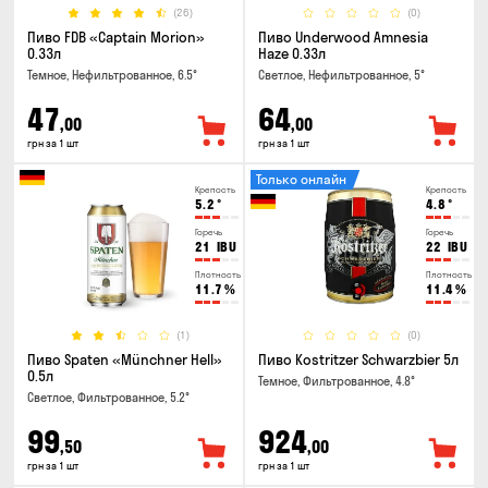
(26)
(0)
Пиво FDB «Captain Morion»
Пиво Underwood Amnesia
0.33л
Haze 0.33л
Темное, Нефильтрованное, 6.5°
Светлое, Нефильтрованное, 5°
47
64
,00
,00
грн за 1 шт
грн за 1 шт
Только онлайн
Крепость
Крепость
5.2
°
4.8
°
Горечь
Горечь
21
IBU
22
IBU
Плотность
Плотность
11.7
%
11.4
%
(1)
(0)
Пиво Spaten «Münchner Hell»
Пиво Kostritzer Schwarzbier 5л
0.5л
Темное, Фильтрованное, 4.8°
Светлое, Фильтрованное, 5.2°
99
924
,50
,00
грн за 1 шт
грн за 1 шт