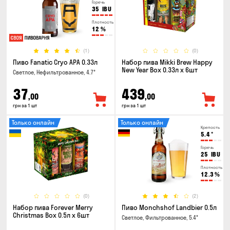
Горечь
35
IBU
Плотность
12
%
(1)
(0)
Пиво Fanatic Cryo APA 0.33л
Набор пива Mikki Brew Happy
New Year Box 0.33л x 6шт
Светлое, Нефильтрованное, 4.7°
37
439
,00
,00
грн за 1 шт
грн за 1 шт
Только онлайн
Только онлайн
Крепость
5.4
°
Горечь
25
IBU
Плотность
12.3
%
(0)
(2)
Набор пива Forever Merry
Пиво Monchshof Landbier 0.5л
Christmas Box 0.5л x 6шт
Светлое, Фильтрованное, 5.4°