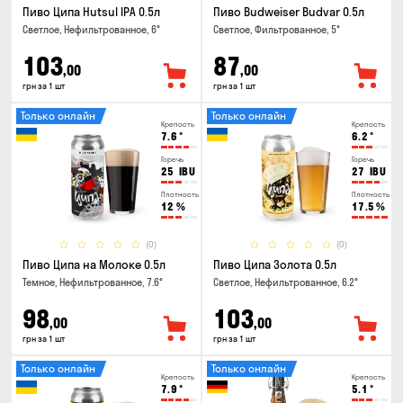
Пиво Ципа Hutsul IPA 0.5л
Пиво Budweiser Budvar 0.5л
Светлое, Нефильтрованное, 6°
Светлое, Фильтрованное, 5°
103
87
,00
,00
грн за 1 шт
грн за 1 шт
Только онлайн
Только онлайн
Крепость
Крепость
7.6
°
6.2
°
Горечь
Горечь
25
IBU
27
IBU
Плотность
Плотность
12
%
17.5
%
(0)
(0)
Пиво Ципа на Молоке 0.5л
Пиво Ципа Золота 0.5л
Темное, Нефильтрованное, 7.6°
Светлое, Нефильтрованное, 6.2°
98
103
,00
,00
грн за 1 шт
грн за 1 шт
Только онлайн
Только онлайн
Крепость
Крепость
7.9
°
5.1
°