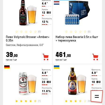
Крепость
4.4
°
Горечь
12
IBU
Плотность
12
%
(0)
(0)
Пиво Volynski Browar «Amber»
Набор пива Bavaria 0.5л х 6шт
0.35л
+ термосумка
Светлое, Нефильтрованное, 4.4°
39
461
,00
,00
грн за 1 шт
грн за 1 шт
Крепость
Крепость
4.8
°
4.9
°
Горечь
Горечь
23
IBU
10
IBU
Плотность
Плотность
11.8
%
11
%
(1)
(3)