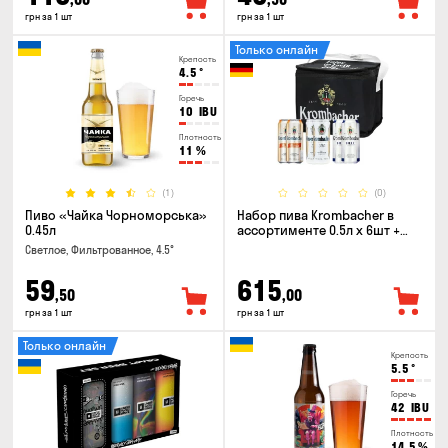
грн за 1 шт
грн за 1 шт
Только онлайн
Крепость
4.5
°
Горечь
10
IBU
Плотность
11
%
(1)
(0)
Пиво «Чайка Чорноморська»
Набор пива Krombacher в
0.45л
ассортименте 0.5л х 6шт +
термосумка
Светлое, Фильтрованное, 4.5°
59
615
,50
,00
грн за 1 шт
грн за 1 шт
Только онлайн
Крепость
5.5
°
Горечь
42
IBU
Плотность
14.5
%