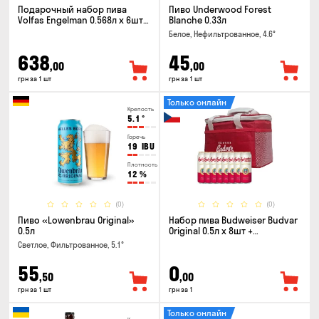
Подарочный набор пива
Пиво Underwood Forest
Volfas Engelman 0.568л x 6шт +
Blanche 0.33л
бокал 0.568л
Белое, Нефильтрованное, 4.6°
638
45
,00
,00
грн за 1 шт
грн за 1 шт
Только онлайн
Крепость
5.1
°
Горечь
19
IBU
Плотность
12
%
(0)
(0)
Пиво «Lowenbrau Original»
Набор пива Budweiser Budvar
0.5л
Original 0.5л x 8шт +
термосумка
Светлое, Фильтрованное, 5.1°
55
0
,50
,00
грн за 1 шт
грн за 1
Только онлайн