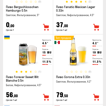
(0)
(2)
Пиво Bergschlosschen
Пиво Fanatic Mexican Lager
Hamburgo 0.5л
0.33л
Светлое, Фильтрованное, 5°
Светлое, Нефильтрованное, 4.5°
0
37
,00
,00
грн за 1
грн за 1 шт
Топ продаж
Крепость
Крепость
4.5
°
4.2
°
Горечь
Горечь
15
IBU
19
IBU
Плотность
Плотность
11.5
%
11.3
%
(1)
(0)
Пиво Forever Sweet Wit
Пиво Corona Extra 0.33л
Blanche 0.5л
Светлое, Фильтрованное, 4.2°
Белое, Нефильтрованное, 4.5°
56
79
,00
,50
грн за 1 шт
грн за 1 шт