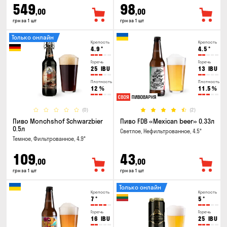
549
98
,00
,00
грн за 1 шт
грн за 1 шт
Только онлайн
Крепость
Крепость
4.9
°
4.5
°
Горечь
Горечь
25
IBU
13
IBU
Плотность
Плотность
12
%
11.5
%
(0)
(2)
Пиво Monchshof Schwarzbier
Пиво FDB «Mexican beer» 0.33л
0.5л
Светлое, Нефильтрованное, 4.5°
Темное, Фильтрованное, 4.9°
109
43
,00
,00
грн за 1 шт
грн за 1 шт
Только онлайн
Крепость
Крепость
7
°
5
°
Горечь
Горечь
16
IBU
25
IBU