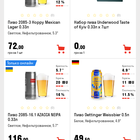
12
%
(0)
(0)
Пиво 2085-3 Hoppy Mexican
Набор пива Underwood Taste
Lager 0.33л
of Kyiv 0.33л x 7шт
Светлое, Нефильтрованное, 5.3°
72
0
,00
,00
грн за 1 шт
грн за 1
Только онлайн
Крепость
Крепость
5.7
°
4.9
°
Горечь
Горечь
20
IBU
11
IBU
Плотность
Плотность
14
%
11.5
%
(0)
(0)
Пиво 2085-16.1 AZACCA NEIPA
Пиво Oettinger Weissbier 0.5л
0.33л
Белое, Нефильтрованное, 4.9°
Светлое, Нефильтрованное, 5.7°
116
49
,00
,50