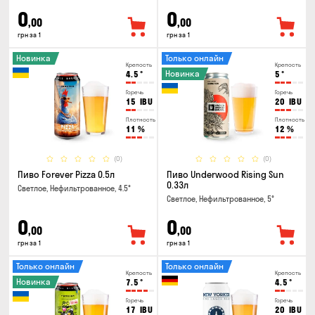
0
0
,00
,00
грн за 1
грн за 1
Новинка
Только онлайн
Крепость
Крепость
Новинка
4.5
°
5
°
Горечь
Горечь
15
IBU
20
IBU
Плотность
Плотность
11
%
12
%
(0)
(0)
Пиво Forever Pizza 0.5л
Пиво Underwood Rising Sun
0.33л
Светлое, Нефильтрованное, 4.5°
Светлое, Нефильтрованное, 5°
0
0
,00
,00
грн за 1
грн за 1
Только онлайн
Только онлайн
Крепость
Крепость
Новинка
7.5
°
4.5
°
Горечь
Горечь
17
IBU
20
IBU