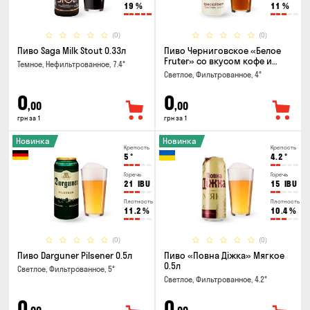
19
%
11
%
(0)
(0)
Пиво Saga Milk Stout 0.33л
Пиво Черниговское «Белое
Fruter» со вкусом кофе и
Темное, Нефильтрованное, 7.4°
апельсина 0.5 л
Светлое, Фильтрованное, 4°
0
0
,00
,00
грн за 1
грн за 1
Новинка
Новинка
Крепость
Крепость
5
°
4.2
°
Горечь
Горечь
21
IBU
15
IBU
Плотность
Плотность
11.2
%
10.4
%
(0)
(0)
Пиво Darguner Pilsener 0.5л
Пиво «Повна Діжка» Мягкое
0.5л
Светлое, Фильтрованное, 5°
Светлое, Фильтрованное, 4.2°
0
0