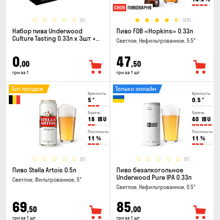
(0)
(28)
Набор пива Underwood
Пиво FDB «Hopkins» 0.33л
Culture Tasting 0.33л x 3шт +
Светлое, Нефильтрованное, 5.5°
бокал
0
47
,00
,50
грн за 1
грн за 1 шт
Топ продаж
Только онлайн
Крепость
Крепость
5
°
0.5
°
Горечь
Горечь
18
IBU
40
IBU
Плотность
Плотность
11
%
11
%
(0)
(0)
Пиво Stella Artois 0.5л
Пиво безалкогольное
Underwood Pure IPA 0.33л
Светлое, Фильтрованное, 5°
Светлое, Нефильтрованное, 0.5°
69
85
,50
,00
грн за 1 шт
грн за 1 шт