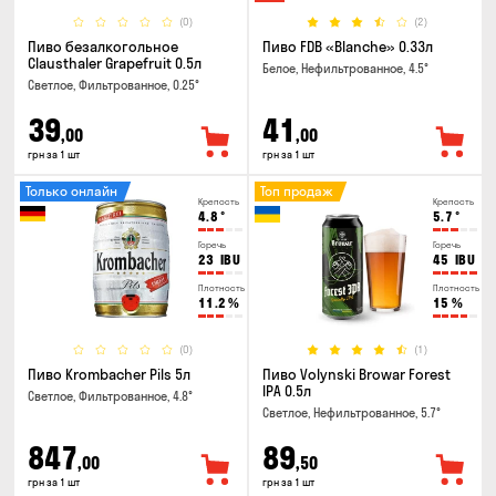
(0)
(2)
Пиво безалкогольное
Пиво FDB «Blanche» 0.33л
Clausthaler Grapefruit 0.5л
Белое, Нефильтрованное, 4.5°
Светлое, Фильтрованное, 0.25°
39
41
,00
,00
грн за 1 шт
грн за 1 шт
Только онлайн
Топ продаж
Крепость
Крепость
4.8
°
5.7
°
Горечь
Горечь
23
IBU
45
IBU
Плотность
Плотность
11.2
%
15
%
(0)
(1)
Пиво Krombacher Pils 5л
Пиво Volynski Browar Forest
IPA 0.5л
Светлое, Фильтрованное, 4.8°
Светлое, Нефильтрованное, 5.7°
847
89
,00
,50
грн за 1 шт
грн за 1 шт