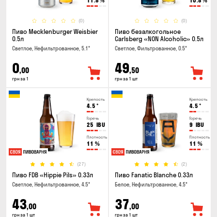
11.8
%
10.8
%
(0)
(0)
Пиво Mecklenburger Weisbier
Пиво безалкогольное
0.5л
Carlsberg «NON Alcoholic» 0.5л
Светлое, Нефильтрованное, 5.1°
Светлое, Фильтрованное, 0.5°
0
49
,00
,50
грн за 1
грн за 1 шт
Крепость
Крепость
4.5
°
4.5
°
Горечь
Горечь
25
IBU
9
IBU
Плотность
Плотность
11
%
11
%
(27)
(2)
Пиво FDB «Hippie Pils» 0.33л
Пиво Fanatic Blanche 0.33л
Светлое, Нефильтрованное, 4.5°
Белое, Нефильтрованное, 4.5°
43
37
,00
,00
грн за 1 шт
грн за 1 шт