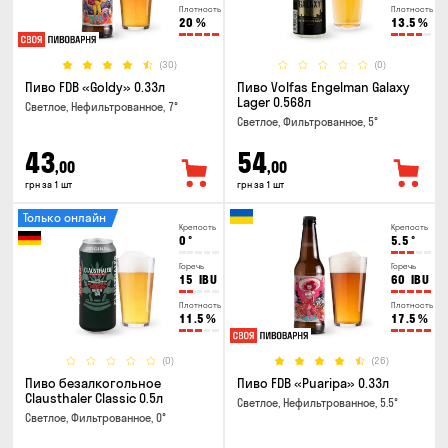
Плотность
Плотность
20
%
13.5
%
(30)
(0)
Пиво FDB «Goldy» 0.33л
Пиво Volfas Engelman Galaxy
Lager 0.568л
Светлое, Нефильтрованное, 7°
Светлое, Фильтрованное, 5°
43
54
,00
,00
грн за 1 шт
грн за 1 шт
Только онлайн
Крепость
Крепость
0
°
5.5
°
Горечь
Горечь
15
IBU
60
IBU
Плотность
Плотность
11.5
%
17.5
%
(0)
(26)
Пиво безалкогольное
Пиво FDB «Puaripa» 0.33л
Clausthaler Classic 0.5л
Светлое, Нефильтрованное, 5.5°
Светлое, Фильтрованное, 0°