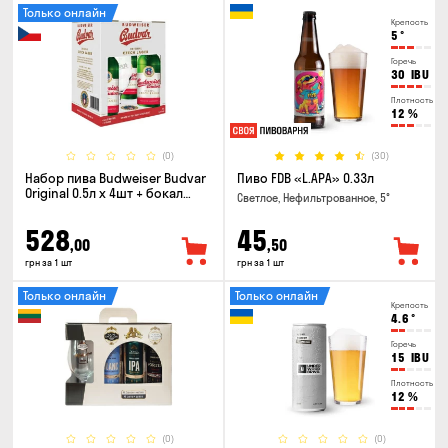
Только онлайн
Крепость
5
°
Горечь
30
IBU
Плотность
12
%
(0)
(30)
Набор пива Budweiser Budvar
Пиво FDB «L.APA» 0.33л
Original 0.5л х 4шт + бокал
Светлое, Нефильтрованное, 5°
0.33л
528
45
,00
,50
грн за 1 шт
грн за 1 шт
Только онлайн
Только онлайн
Крепость
4.6
°
Горечь
15
IBU
Плотность
12
%
(0)
(0)