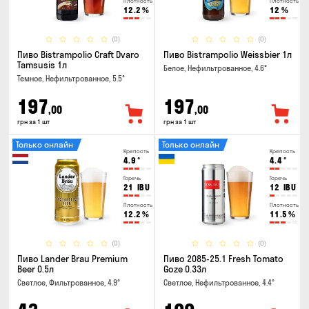
Плотность
Плотность
12.2
%
12
%
(0)
(0)
Пиво Bistrampolio Craft Dvaro
Пиво Bistrampolio Weissbier 1л
Tamsusis 1л
Белое, Нефильтрованное, 4.6°
Темное, Нефильтрованное, 5.5°
197
197
,00
,00
грн за 1 шт
грн за 1 шт
Только онлайн
Только онлайн
Крепость
Крепость
4.9
°
4.4
°
Горечь
Горечь
21
IBU
12
IBU
Плотность
Плотность
12.2
%
11.5
%
(0)
(0)
Пиво Lander Brau Premium
Пиво 2085-25.1 Fresh Tomato
Beer 0.5л
Goze 0.33л
Светлое, Фильтрованное, 4.9°
Светлое, Нефильтрованное, 4.4°