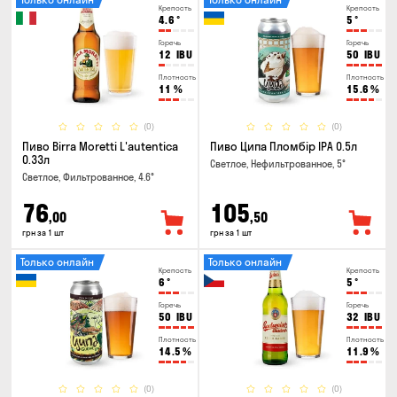
Крепость
Крепость
4.6
°
5
°
Горечь
Горечь
12
IBU
50
IBU
Плотность
Плотность
11
%
15.6
%
(0)
(0)
Пиво Birra Moretti L'autentica
Пиво Ципа Пломбір IPA 0.5л
0.33л
Светлое, Нефильтрованное, 5°
Светлое, Фильтрованное, 4.6°
76
105
,00
,50
грн за 1 шт
грн за 1 шт
Только онлайн
Только онлайн
Крепость
Крепость
6
°
5
°
Горечь
Горечь
50
IBU
32
IBU
Плотность
Плотность
14.5
%
11.9
%
(0)
(0)