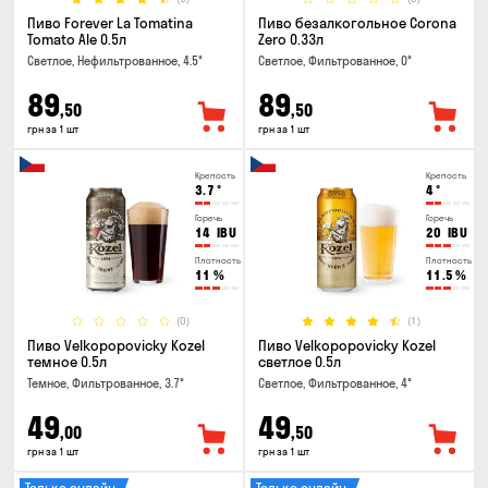
Пиво Forever La Tomatina
Пиво безалкогольное Corona
Tomato Ale 0.5л
Zero 0.33л
Светлое, Нефильтрованное, 4.5°
Светлое, Фильтрованное, 0°
89
89
,50
,50
грн за 1 шт
грн за 1 шт
Крепость
Крепость
3.7
°
4
°
Горечь
Горечь
14
IBU
20
IBU
Плотность
Плотность
11
%
11.5
%
(0)
(1)
Пиво Velkopopovicky Kozel
Пиво Velkopopovicky Kozel
темное 0.5л
светлое 0.5л
Темное, Фильтрованное, 3.7°
Светлое, Фильтрованное, 4°
49
49
,00
,50
грн за 1 шт
грн за 1 шт
Только онлайн
Только онлайн