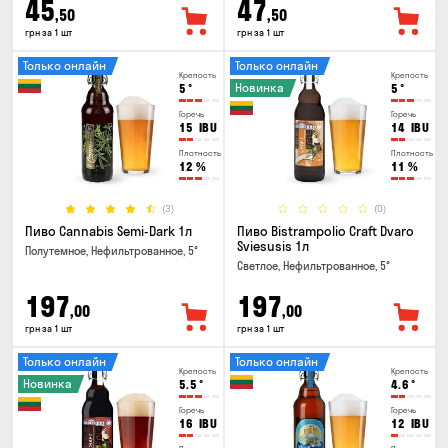
45
47
,50
,50
грн за 1 шт
грн за 1 шт
Только онлайн
Только онлайн
Крепость
Крепость
Новинка
5
°
5
°
Горечь
Горечь
15
IBU
14
IBU
Плотность
Плотность
12
%
11
%
(3)
(0)
Пиво Cannabis Semi-Dark 1л
Пиво Bistrampolio Craft Dvaro
Sviesusis 1л
Полутемное, Нефильтрованное, 5°
Светлое, Нефильтрованное, 5°
197
197
,00
,00
грн за 1 шт
грн за 1 шт
Только онлайн
Только онлайн
Крепость
Крепость
Новинка
5.5
°
4.6
°
Горечь
Горечь
16
IBU
12
IBU