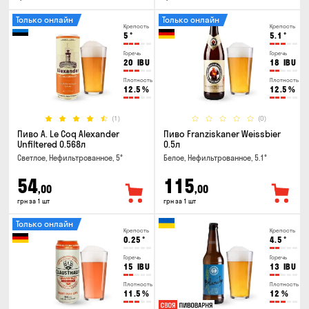
Только онлайн
Только онлайн
Крепость
Крепость
5
°
5.1
°
Горечь
Горечь
20
IBU
18
IBU
Плотность
Плотность
12.5
%
12.5
%
(1)
(0)
Пиво A. Le Coq Alexander
Пиво Franziskaner Weissbier
Unfiltered 0.568л
0.5л
Светлое, Нефильтрованное, 5°
Белое, Нефильтрованное, 5.1°
54
115
,00
,00
грн за 1 шт
грн за 1 шт
Только онлайн
Крепость
Крепость
0.25
°
4.5
°
Горечь
Горечь
15
IBU
13
IBU
Плотность
Плотность
11.5
%
12
%