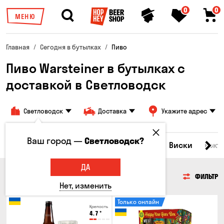
0
0
МЕНЮ
Главная
Сегодня в бутылках
Пиво
Пиво Warsteiner в бутылках с
доставкой в ​​Светловодск
Светловодск
Доставка
Укажите адрес
Ваш город —
Светловодск?
Все товары
Пиво
Сидр
Вино
Виски
Кокт
ДА
ПИВО
ФИЛЬТР
Нет, изменить
Только онлайн
Крепость
4.7
°