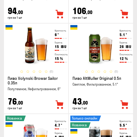
94
106
,00
,00
грн за 1 шт
грн за 1 шт
Крепость
Крепость
6
°
5.1
°
Горечь
Горечь
15
IBU
26
IBU
Плотность
Плотность
15
%
12
%
(0)
(0)
Пиво Volynski Browar Sailor
Пиво AltMuller Original 0.5л
0.35л
Светлое, Фильтрованное, 5.1°
Полутемное, Нефильтрованное, 6°
76
43
,00
,00
грн за 1 шт
грн за 1 шт
Новинка
Только онлайн
Крепость
Крепость
Новинка
4.7
°
5.5
°
Горечь
Горечь