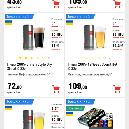
43
109
,00
,00
грн за 1 шт
грн за 1 шт
Только онлайн
Только онлайн
Крепость
Крепость
5
°
6
°
Горечь
Горечь
30
IBU
75
IBU
Плотность
Плотность
13
%
14.3
%
(1)
(0)
Пиво 2085-6 Irish Style Dry
Пиво 2085-19 West Coast IPA
Stout 0.33л
0.33л
Темное, Нефильтрованное, 5°
Светлое, Нефильтрованное, 6°
72
109
,00
,00
грн за 1 шт
грн за 1 шт
Только онлайн
Только онлайн
Крепость
Новинка
5.3
°
Горечь
30
IBU
Плотность