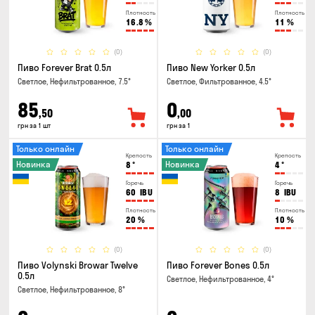
Плотность
Плотность
16.8
%
11
%
(0)
(0)
Пиво Forever Brat 0.5л
Пиво New Yorker 0.5л
Светлое, Нефильтрованное, 7.5°
Светлое, Фильтрованное, 4.5°
85
0
,50
,00
грн за 1 шт
грн за 1
Только онлайн
Только онлайн
Крепость
Крепость
Новинка
Новинка
8
°
4
°
Горечь
Горечь
60
IBU
8
IBU
Плотность
Плотность
20
%
10
%
(0)
(0)
Пиво Volynski Browar Twelve
Пиво Forever Bones 0.5л
0.5л
Светлое, Нефильтрованное, 4°
Светлое, Нефильтрованное, 8°