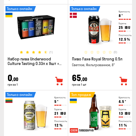
Только онлайн
Только онлайн
Крепость
8
°
Горечь
25
IBU
Плотность
12.5
%
(1)
(0)
Набор пива Underwood
Пиво Faxe Royal Strong 0.5л
Culture Tasting 0.33л x 9шт +
Светлое, Фильтрованное, 8°
бокал
0
65
,00
,00
грн за 1
грн за 1 шт
Только онлайн
Топ продаж
Крепость
Крепость
5
°
4.5
°
Горечь
Горечь
21
IBU
13
IBU
Плотность
Плотность
12
%
11
%