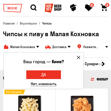
0
0
МЕНЮ
Главная
Вкусняшки
Чипсы
Чипсы к пиву в Малая Кохновка
Малая Кохновка
Доставка
Укажите
адрес
Ваш город —
Киев?
Кукуруза
Семечки
Чипсы
Гренки и Сухарики
З
ДА
ЧИПСЫ
ФИЛЬТР
Нет, изменить
Топ продаж