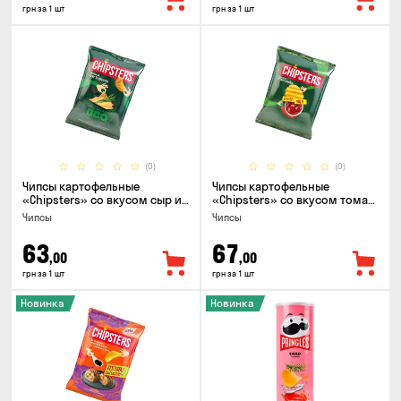
грн за 1 шт
грн за 1 шт
(0)
(0)
Чипсы картофельные
Чипсы картофельные
«Chipsters» со вкусом сыр и
«Chipsters» со вкусом томат
лук, 95г
спайси, 95г
Чипсы
Чипсы
63
67
,00
,00
грн за 1 шт
грн за 1 шт
Новинка
Новинка