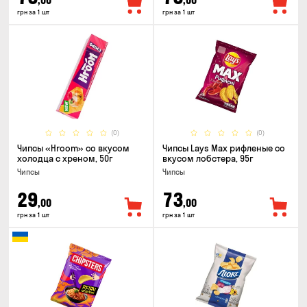
,00
,00
грн за 1 шт
грн за 1 шт
(0)
(0)
Чипсы «Hroom» со вкусом
Чипсы Lays Max рифленые со
холодца с хреном, 50г
вкусом лобстера, 95г
Чипсы
Чипсы
29
73
,00
,00
грн за 1 шт
грн за 1 шт