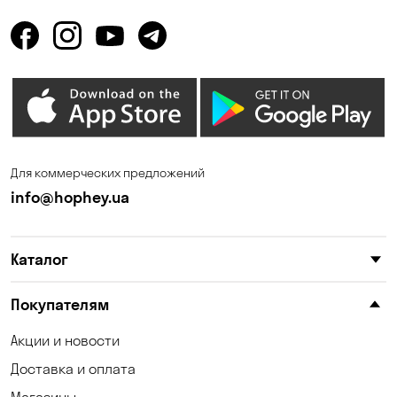
Горенка
Гостомель
Днепр
Елизаветовка
Зазимье
Запорожье
Ирпень
Калиновка
Каменные Потоки
Каменское
Для коммерческих предложений
Карнауховка
Катериновка
info@hophey.ua
Киев
Клинцы
Каталог
Княжичи
Корсунцы
Котовка
Красноселка
Покупателям
Кременчуг
Кривой Рог
Акции и новости
Доставка и оплата
Кривуши
Кропивницкий