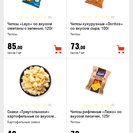
(0)
(0)
Чипсы «Lays» со вкусом
Чипсы кукурузные «Doritos»
сметаны с зеленью, 120г
со вкусом сыра, 100г
Чипсы
Чипсы
85
73
,00
,00
грн за 1 шт
грн за 1 шт
(0)
(0)
Снеки «Треугольники»
Чипсы рифленые «Люкс» со
картофельные со вкусом
вкусом лисичек, 125г
сметаны с луком
Картофельные снеки
Чипсы