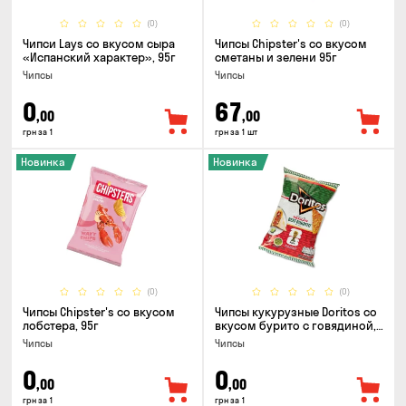
(0)
(0)
Чипси Lays со вкусом сыра
Чипсы Chipster's со вкусом
«Испанский характер», 95г
сметаны и зелени 95г
Чипсы
Чипсы
0
67
,00
,00
грн за 1
грн за 1 шт
Новинка
Новинка
(0)
(0)
Чипсы Chipster's со вкусом
Чипсы кукурузные Doritos со
лобстера, 95г
вкусом бурито с говядиной,
90г
Чипсы
Чипсы
0
0
,00
,00
грн за 1
грн за 1