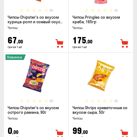
(0)
(0)
Чипсы Chipster's со вкусом
Чипсы Pringles со вкусом
курица-ролл и соевый соус
краба, 165гр
90г
Чипсы
Чипсы
67
175
,00
,00
грн за 1 шт
грн за 1 шт
Новинка
(0)
(0)
Чипсы Chipster's со вкусом
Чипсы Shrips креветочные со
острого рамена, 90г
вкусом сыра, 50г
Чипсы
Чипсы
0
99
,00
,00