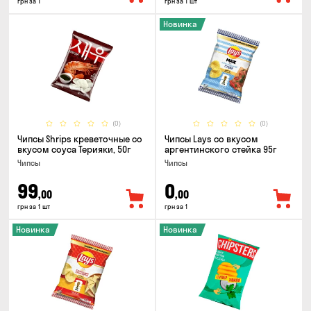
грн за 1
грн за 1 шт
Новинка
(0)
(0)
Чипсы Shrips креветочные со
Чипсы Lays со вкусом
вкусом соуса Терияки, 50г
аргентинского стейка 95г
Чипсы
Чипсы
99
0
,00
,00
грн за 1 шт
грн за 1
Новинка
Новинка