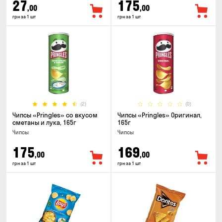
27
175
,00
,00
грн за 1 шт
грн за 1 шт
(2)
(0)
Чипсы «Pringles» со вкусом
Чипсы «Pringles» Оригинал,
сметаны и лука, 165г
165г
Чипсы
Чипсы
175
169
,00
,00
грн за 1 шт
грн за 1 шт