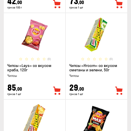
42
73
,00
,00
грн за 100 г
грн за 1 шт
(0)
(0)
Чипсы «Lays» со вкусом
Чипсы «Hroom» со вкусом
краба, 120г
сметаны и зелени, 50г
Чипсы
Чипсы
85
29
,00
,00
грн за 1 шт
грн за 1 шт