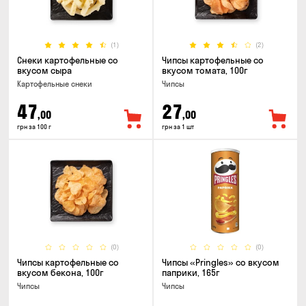
(1)
(2)
Снеки картофельные со
Чипсы картофельные со
вкусом сыра
вкусом томата, 100г
Картофельные снеки
Чипсы
47
27
,00
,00
грн за 100 г
грн за 1 шт
(0)
(0)
Чипсы картофельные со
Чипсы «Pringles» со вкусом
вкусом бекона, 100г
паприки, 165г
Чипсы
Чипсы