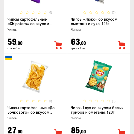
(0)
(0)
Чипсы картофельные
Чипсы «Люкс» со вкусом
«Chipsters» со вкусом
сметаны и лука, 125г
острый удон, 100г
Чипсы
Чипсы
59
63
,00
,00
грн за 1 шт
грн за 1 шт
(0)
(0)
Чипсы картофельные «До
Чипсы Lays со вкусом белых
Бочкового» со вкусом
грибов и сметаны, 120г
сметаны с зеленью, 100г
Чипсы
Чипсы
27
85
,00
,00