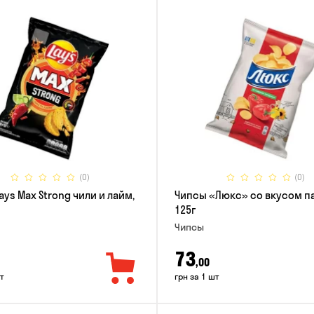
(0)
(0)
ays Max Strong чили и лайм,
Чипсы «Люкс» со вкусом п
125г
Чипсы
73
,00
т
грн за 1 шт