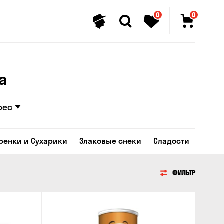
0
0
а
рес
Гренки и Сухарики
Злаковые снеки
Сладости
ФИЛЬТР