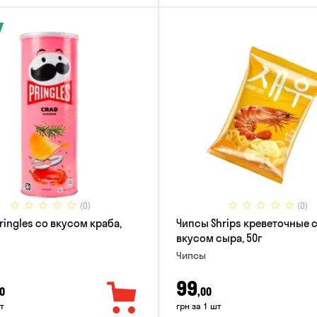
(0)
(0)
ringles со вкусом краба,
Чипсы Shrips креветочные 
вкусом сыра, 50г
Чипсы
99
0
,00
т
грн за 1 шт