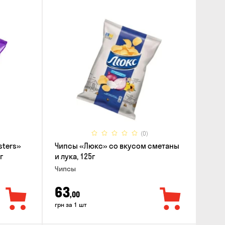
(0)
sters»
Чипсы «Люкс» со вкусом сметаны
г
и лука, 125г
Чипсы
63
,00
грн за 1 шт