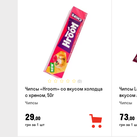
(0)
Чипсы «Hroom» со вкусом холодца
Чипсы L
с хреном, 50г
вкусом 
Чипсы
Чипсы
29
73
,00
,00
грн за 1 шт
грн за 1 ш