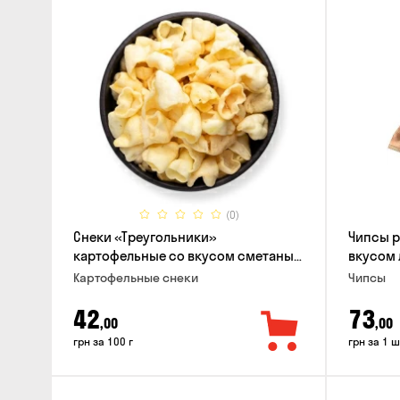
(0)
Снеки «Треугольники»
Чипсы 
картофельные со вкусом сметаны
вкусом 
с луком
Картофельные снеки
Чипсы
42
73
,00
,00
грн за 100 г
грн за 1 ш