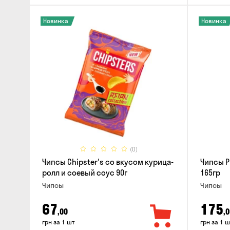
Новинка
Новинка
(0)
Чипсы Chipster's со вкусом курица-
Чипсы P
ролл и соевый соус 90г
165гр
Чипсы
Чипсы
67
175
,00
,0
грн за 1 шт
грн за 1 ш