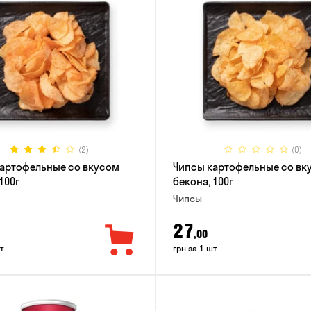
(2)
(0)
артофельные со вкусом
Чипсы картофельные со вк
100г
бекона, 100г
Чипсы
27
,00
т
грн за 1 шт