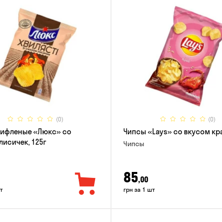
(0)
(0)
рифленые «Люкс» со
Чипсы «Lays» со вкусом кра
лисичек, 125г
Чипсы
85
,00
т
грн за 1 шт