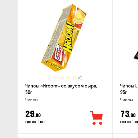
(0)
Чипсы «Hroom» со вкусом сыра,
Чипсы L
50г
95г
Чипсы
Чипсы
29
73
,00
,00
грн за 1 шт
грн за 1 ш