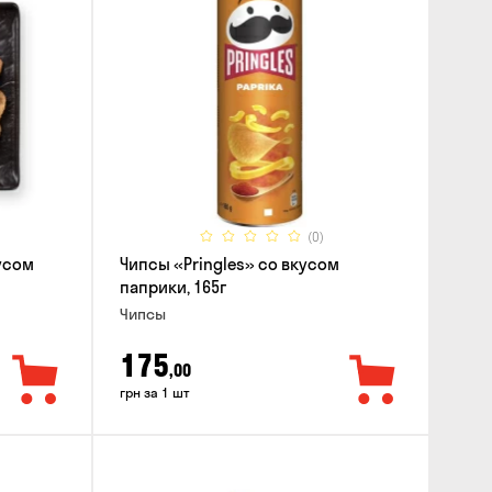
(0)
усом
Чипсы «Pringles» со вкусом
паприки, 165г
Чипсы
175
,00
грн за 1 шт