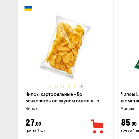
(0)
Чипсы картофельные «До
Чипсы L
Бочкового» со вкусом сметаны с
и смета
зеленью, 100г
Чипсы
Чипсы
27
85
,00
,00
грн за 1 шт
грн за 1 ш