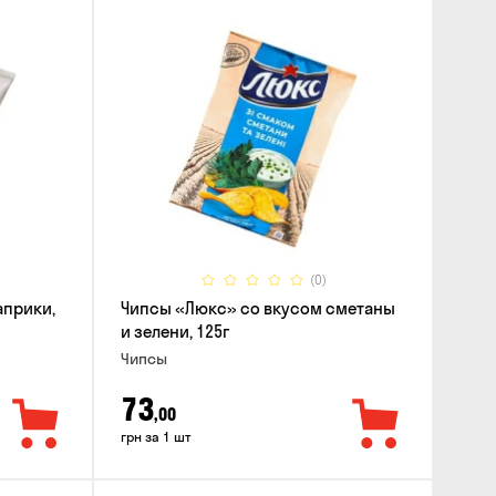
(0)
априки,
Чипсы «Люкс» со вкусом сметаны
и зелени, 125г
Чипсы
73
,00
грн за 1 шт