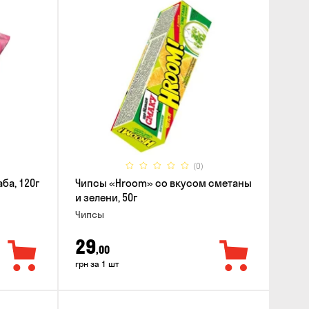
(0)
ба, 120г
Чипсы «Hroom» со вкусом сметаны
и зелени, 50г
Чипсы
29
,00
грн за 1 шт