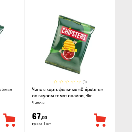
(0)
sters»
Чипсы картофельные «Chipsters»
со вкусом томат спайси, 95г
Чипсы
67
,00
грн за 1 шт