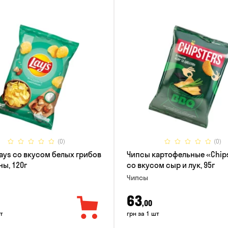
(0)
(0)
ays со вкусом белых грибов
Чипсы картофельные «Chip
ны, 120г
со вкусом сыр и лук, 95г
Чипсы
63
,00
т
грн за 1 шт