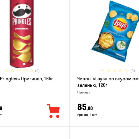
(0)
(0)
Pringles» Оригинал, 165г
Чипсы «Lays» со вкусом см
зеленью, 120г
Чипсы
85
0
,00
т
грн за 1 шт