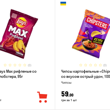
(0)
(0)
ays Max рифленые со
Чипсы картофельные «Chip
лобстера, 95г
со вкусом острый удон, 100
Чипсы
59
,00
т
грн за 1 шт