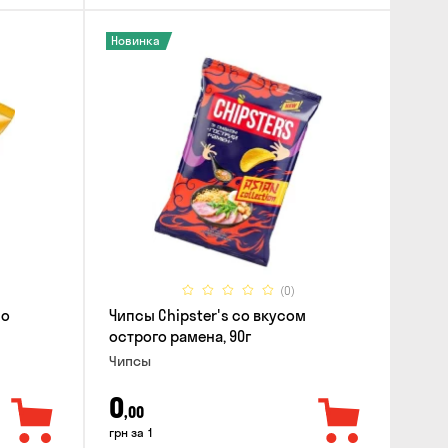
Новинка
(0)
со
Чипсы Chipster's со вкусом
острого рамена, 90г
Чипсы
0
,00
грн за 1