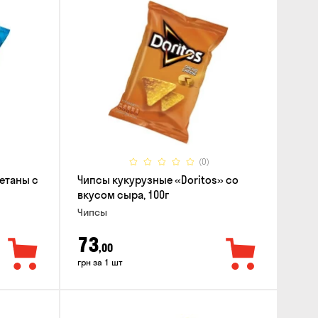
(0)
етаны с
Чипсы кукурузные «Doritos» со
вкусом сыра, 100г
Чипсы
73
,00
грн за 1 шт