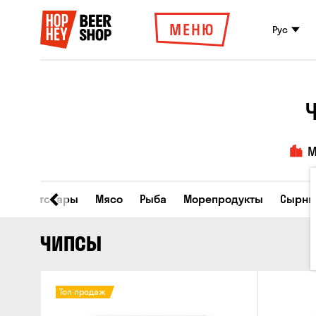
МЕНЮ
Рус
М
Все товары
Мясо
Рыба
Морепродукты
Сырны
ЧИПСЫ
Топ продаж