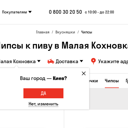
0 800 30 20 50
Покупателям
с 10:00 - до 22:00
Главная
Вкусняшки
Чипсы
Чипсы к пиву в Малая Кохновк
алая Кохновка
Доставка
Укажите ад
Ваш город —
Киев?
е закуски
Орешки
Кукуруза
Семечки
Чипсы
ДА
Нет, изменить