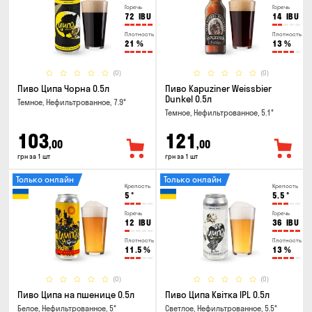
Горечь
Горечь
72
IBU
14
IBU
Плотность
Плотность
21
%
13
%
(0)
(0)
Пиво Ципа Чорна 0.5л
Пиво Kapuziner Weissbier
Dunkel 0.5л
Темное, Нефильтрованное, 7.9°
Темное, Нефильтрованное, 5.1°
103
121
,00
,00
грн за 1 шт
грн за 1 шт
Только онлайн
Только онлайн
Крепость
Крепость
5
°
5.5
°
Горечь
Горечь
12
IBU
36
IBU
Плотность
Плотность
11.5
%
13
%
(0)
(0)
Пиво Ципа на пшенице 0.5л
Пиво Ципа Квітка IPL 0.5л
Белое, Нефильтрованное, 5°
Светлое, Нефильтрованное, 5.5°