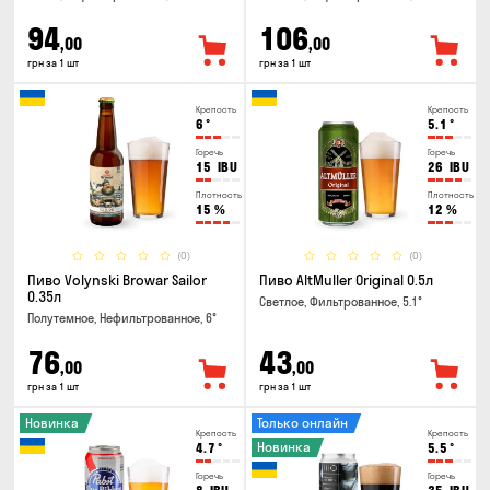
94
106
,00
,00
грн за 1 шт
грн за 1 шт
Крепость
Крепость
6
°
5.1
°
Горечь
Горечь
15
IBU
26
IBU
Плотность
Плотность
15
%
12
%
(0)
(0)
Пиво Volynski Browar Sailor
Пиво AltMuller Original 0.5л
0.35л
Светлое, Фильтрованное, 5.1°
Полутемное, Нефильтрованное, 6°
76
43
,00
,00
грн за 1 шт
грн за 1 шт
Новинка
Только онлайн
Крепость
Крепость
Новинка
4.7
°
5.5
°
Горечь
Горечь