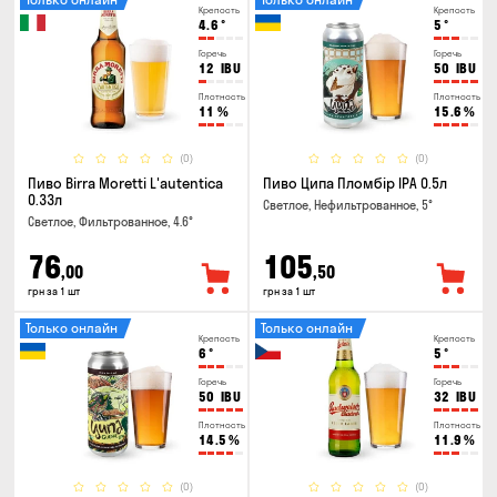
Крепость
Крепость
4.6
°
5
°
Горечь
Горечь
12
IBU
50
IBU
Плотность
Плотность
11
%
15.6
%
(0)
(0)
Пиво Birra Moretti L'autentica
Пиво Ципа Пломбір IPA 0.5л
0.33л
Светлое, Нефильтрованное, 5°
Светлое, Фильтрованное, 4.6°
76
105
,00
,50
грн за 1 шт
грн за 1 шт
Только онлайн
Только онлайн
Крепость
Крепость
6
°
5
°
Горечь
Горечь
50
IBU
32
IBU
Плотность
Плотность
14.5
%
11.9
%
(0)
(0)