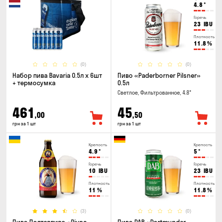
4.8
°
Горечь
23
IBU
Плотность
11.8
%
(0)
(0)
Набор пива Bavaria 0.5л х 6шт
Пиво «Paderborner Pilsner»
+ термосумка
0.5л
Светлое, Фильтрованное, 4.8°
461
45
,00
,50
грн за 1 шт
грн за 1 шт
Крепость
Крепость
4.9
°
5
°
Горечь
Горечь
10
IBU
23
IBU
Плотность
Плотность
11
%
11.8
%
(3)
(0)