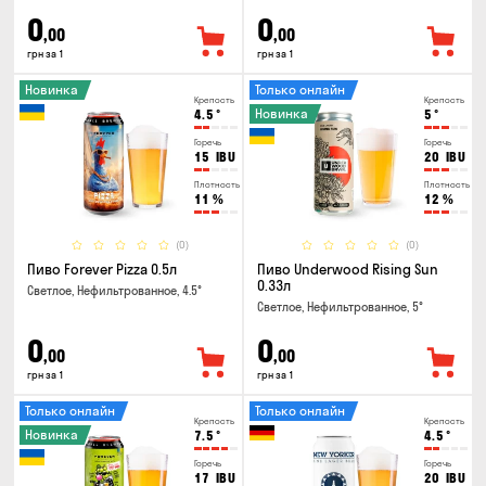
0
0
,00
,00
грн за 1
грн за 1
Новинка
Только онлайн
Крепость
Крепость
Новинка
4.5
°
5
°
Горечь
Горечь
15
IBU
20
IBU
Плотность
Плотность
11
%
12
%
(0)
(0)
Пиво Forever Pizza 0.5л
Пиво Underwood Rising Sun
0.33л
Светлое, Нефильтрованное, 4.5°
Светлое, Нефильтрованное, 5°
0
0
,00
,00
грн за 1
грн за 1
Только онлайн
Только онлайн
Крепость
Крепость
Новинка
7.5
°
4.5
°
Горечь
Горечь
17
IBU
20
IBU