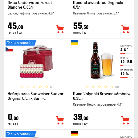
Пиво Underwood Forest
Пиво «Lowenbrau Original»
Blanche 0.33л
0.5л
Белое, Нефильтрованное, 4.6°
Светлое, Фильтрованное, 5.1°
45
55
,00
,50
грн за 1 шт
грн за 1 шт
Только онлайн
Крепость
4.4
°
Горечь
12
IBU
Плотность
12
%
(0)
(0)
Набор пива Budweiser Budvar
Пиво Volynski Browar «Amber»
Original 0.5л x 8шт +
0.35л
термосумка
Светлое, Нефильтрованное, 4.4°
0
39
,00
,00
грн за 1
грн за 1 шт
Только онлайн
Крепость