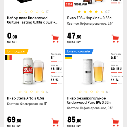
(0)
(28)
Набор пива Underwood
Пиво FDB «Hopkins» 0.33л
Culture Tasting 0.33л x 3шт +
Светлое, Нефильтрованное, 5.5°
бокал
0
47
,00
,50
грн за 1
грн за 1 шт
Топ продаж
Только онлайн
Крепость
Крепость
5
°
0.5
°
Горечь
Горечь
18
IBU
40
IBU
Плотность
Плотность
11
%
11
%
(0)
(0)
Пиво Stella Artois 0.5л
Пиво безалкогольное
Underwood Pure IPA 0.33л
Светлое, Фильтрованное, 5°
Светлое, Нефильтрованное, 0.5°
69
85
,50
,00
грн за 1 шт
грн за 1 шт