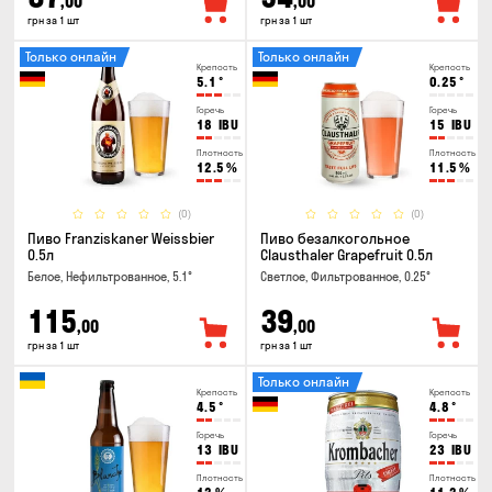
,00
,00
грн за 1 шт
грн за 1 шт
Только онлайн
Только онлайн
Крепость
Крепость
5.1
°
0.25
°
Горечь
Горечь
18
IBU
15
IBU
Плотность
Плотность
12.5
%
11.5
%
(0)
(0)
Пиво Franziskaner Weissbier
Пиво безалкогольное
0.5л
Clausthaler Grapefruit 0.5л
Белое, Нефильтрованное, 5.1°
Светлое, Фильтрованное, 0.25°
115
39
,00
,00
грн за 1 шт
грн за 1 шт
Только онлайн
Крепость
Крепость
4.5
°
4.8
°
Горечь
Горечь
13
IBU
23
IBU
Плотность
Плотность