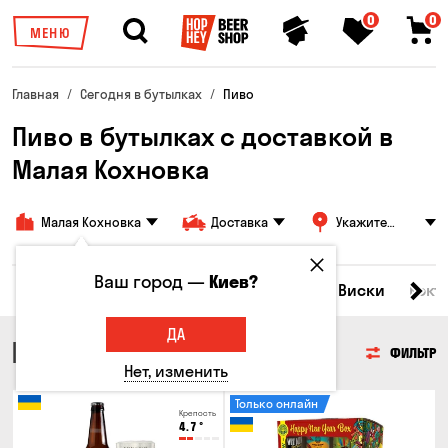
0
0
МЕНЮ
Главная
Сегодня в бутылках
Пиво
Пиво в бутылках с доставкой в
Малая Кохновка
Малая Кохновка
Доставка
Укажите
адрес
Ваш город —
Киев?
Все товары
Пиво
Сидр
Вино
Виски
Кокт
ДА
ПИВО
ФИЛЬТР
Нет, изменить
Только онлайн
Крепость
4.7
°