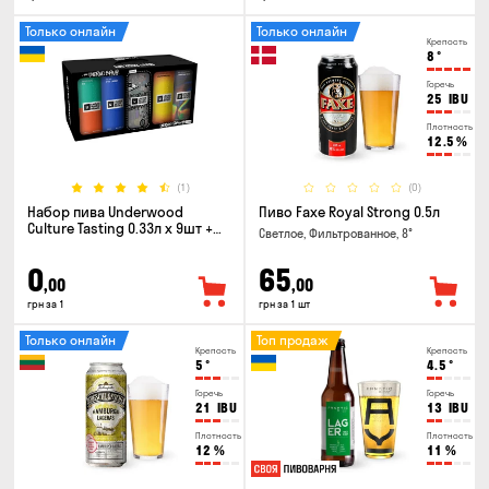
Только онлайн
Только онлайн
Крепость
8
°
Горечь
25
IBU
Плотность
12.5
%
(1)
(0)
Набор пива Underwood
Пиво Faxe Royal Strong 0.5л
Culture Tasting 0.33л x 9шт +
Светлое, Фильтрованное, 8°
бокал
0
65
,00
,00
грн за 1
грн за 1 шт
Только онлайн
Топ продаж
Крепость
Крепость
5
°
4.5
°
Горечь
Горечь
21
IBU
13
IBU
Плотность
Плотность
12
%
11
%