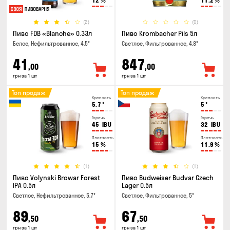
12
%
11.2
%
(2)
(0)
Пиво FDB «Blanche» 0.33л
Пиво Krombacher Pils 5л
Белое, Нефильтрованное, 4.5°
Светлое, Фильтрованное, 4.8°
41
847
,00
,00
грн за 1 шт
грн за 1 шт
Топ продаж
Топ продаж
Крепость
Крепость
5.7
°
5
°
Горечь
Горечь
45
IBU
32
IBU
Плотность
Плотность
15
%
11.9
%
(1)
(1)
Пиво Volynski Browar Forest
Пиво Budweiser Budvar Czech
IPA 0.5л
Lager 0.5л
Светлое, Нефильтрованное, 5.7°
Светлое, Фильтрованное, 5°
89
67
,50
,50
грн за 1 шт
грн за 1 шт