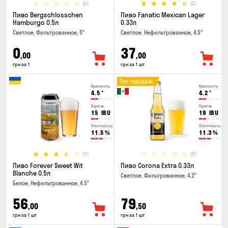
(0)
(2)
Пиво Bergschlosschen
Пиво Fanatic Mexican Lager
Hamburgo 0.5л
0.33л
Светлое, Фильтрованное, 5°
Светлое, Нефильтрованное, 4.5°
0
37
,00
,00
грн за 1
грн за 1 шт
Топ продаж
Крепость
Крепость
4.5
°
4.2
°
Горечь
Горечь
15
IBU
19
IBU
Плотность
Плотность
11.5
%
11.3
%
(1)
(0)
Пиво Forever Sweet Wit
Пиво Corona Extra 0.33л
Blanche 0.5л
Светлое, Фильтрованное, 4.2°
Белое, Нефильтрованное, 4.5°
56
79
,00
,50
грн за 1 шт
грн за 1 шт