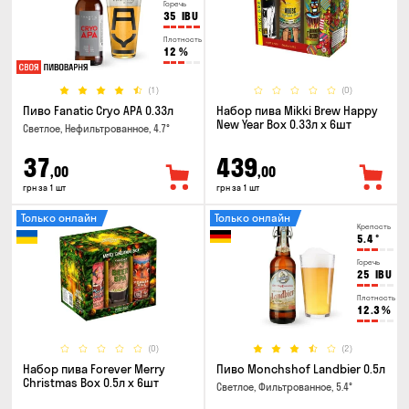
Горечь
35
IBU
Плотность
12
%
(1)
(0)
Пиво Fanatic Cryo APA 0.33л
Набор пива Mikki Brew Happy
New Year Box 0.33л x 6шт
Светлое, Нефильтрованное, 4.7°
37
439
,00
,00
грн за 1 шт
грн за 1 шт
Только онлайн
Только онлайн
Крепость
5.4
°
Горечь
25
IBU
Плотность
12.3
%
(0)
(2)
Набор пива Forever Merry
Пиво Monchshof Landbier 0.5л
Christmas Box 0.5л x 6шт
Светлое, Фильтрованное, 5.4°