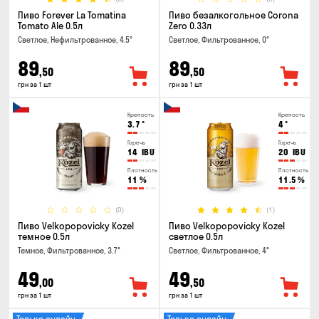
Пиво Forever La Tomatina
Пиво безалкогольное Corona
Tomato Ale 0.5л
Zero 0.33л
Светлое, Нефильтрованное, 4.5°
Светлое, Фильтрованное, 0°
89
89
,50
,50
грн за 1 шт
грн за 1 шт
Крепость
Крепость
3.7
°
4
°
Горечь
Горечь
14
IBU
20
IBU
Плотность
Плотность
11
%
11.5
%
(0)
(1)
Пиво Velkopopovicky Kozel
Пиво Velkopopovicky Kozel
темное 0.5л
светлое 0.5л
Темное, Фильтрованное, 3.7°
Светлое, Фильтрованное, 4°
49
49
,00
,50
грн за 1 шт
грн за 1 шт
Только онлайн
Только онлайн