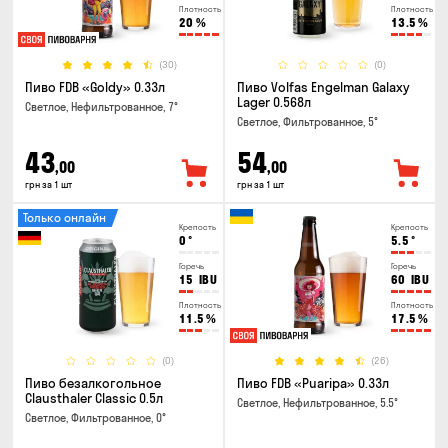
Плотность
Плотность
20
%
13.5
%
(30)
(0)
Пиво FDB «Goldy» 0.33л
Пиво Volfas Engelman Galaxy
Lager 0.568л
Светлое, Нефильтрованное, 7°
Светлое, Фильтрованное, 5°
43
54
,00
,00
грн за 1 шт
грн за 1 шт
Только онлайн
Крепость
Крепость
0
°
5.5
°
Горечь
Горечь
15
IBU
60
IBU
Плотность
Плотность
11.5
%
17.5
%
(0)
(26)
Пиво безалкогольное
Пиво FDB «Puaripa» 0.33л
Clausthaler Classic 0.5л
Светлое, Нефильтрованное, 5.5°
Светлое, Фильтрованное, 0°