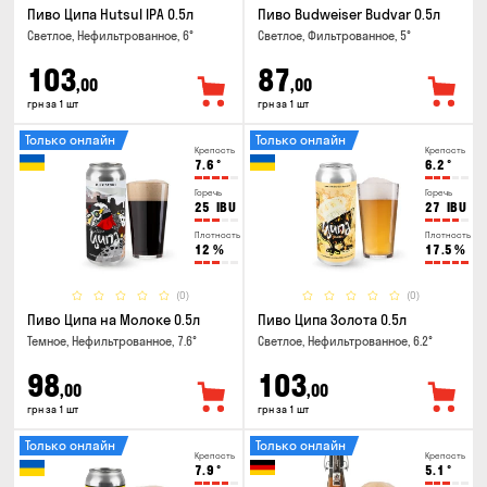
Пиво Ципа Hutsul IPA 0.5л
Пиво Budweiser Budvar 0.5л
Светлое, Нефильтрованное, 6°
Светлое, Фильтрованное, 5°
103
87
,00
,00
грн за 1 шт
грн за 1 шт
Только онлайн
Только онлайн
Крепость
Крепость
7.6
°
6.2
°
Горечь
Горечь
25
IBU
27
IBU
Плотность
Плотность
12
%
17.5
%
(0)
(0)
Пиво Ципа на Молоке 0.5л
Пиво Ципа Золота 0.5л
Темное, Нефильтрованное, 7.6°
Светлое, Нефильтрованное, 6.2°
98
103
,00
,00
грн за 1 шт
грн за 1 шт
Только онлайн
Только онлайн
Крепость
Крепость
7.9
°
5.1
°