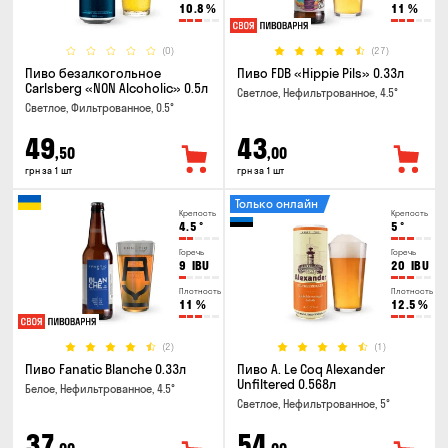
10.8
%
11
%
(0)
(27)
Пиво безалкогольное
Пиво FDB «Hippie Pils» 0.33л
Carlsberg «NON Alcoholic» 0.5л
Светлое, Нефильтрованное, 4.5°
Светлое, Фильтрованное, 0.5°
49
43
,50
,00
грн за 1 шт
грн за 1 шт
Только онлайн
Крепость
Крепость
4.5
°
5
°
Горечь
Горечь
9
IBU
20
IBU
Плотность
Плотность
11
%
12.5
%
(2)
(1)
Пиво Fanatic Blanche 0.33л
Пиво A. Le Coq Alexander
Unfiltered 0.568л
Белое, Нефильтрованное, 4.5°
Светлое, Нефильтрованное, 5°
37
54