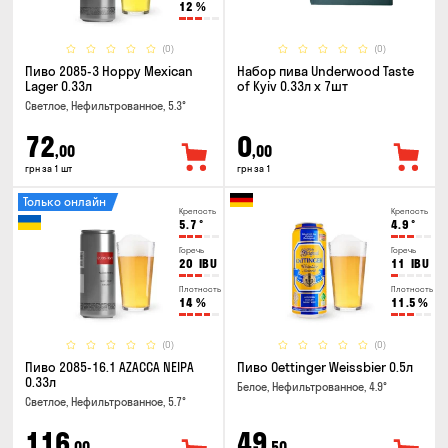
12
%
(0)
(0)
Пиво 2085-3 Hoppy Mexican
Набор пива Underwood Taste
Lager 0.33л
of Kyiv 0.33л x 7шт
Светлое, Нефильтрованное, 5.3°
72
0
,00
,00
грн за 1 шт
грн за 1
Только онлайн
Крепость
Крепость
5.7
°
4.9
°
Горечь
Горечь
20
IBU
11
IBU
Плотность
Плотность
14
%
11.5
%
(0)
(0)
Пиво 2085-16.1 AZACCA NEIPA
Пиво Oettinger Weissbier 0.5л
0.33л
Белое, Нефильтрованное, 4.9°
Светлое, Нефильтрованное, 5.7°
116
49
,00
,50