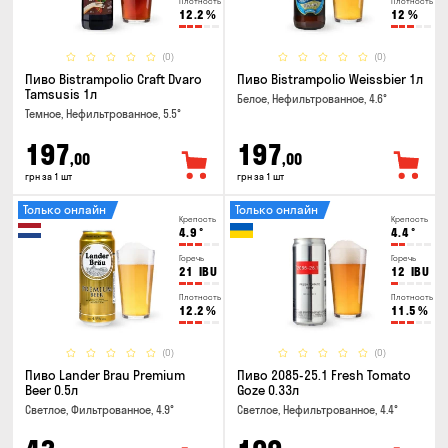
Плотность
Плотность
12.2
%
12
%
(0)
(0)
Пиво Bistrampolio Craft Dvaro
Пиво Bistrampolio Weissbier 1л
Tamsusis 1л
Белое, Нефильтрованное, 4.6°
Темное, Нефильтрованное, 5.5°
197
197
,00
,00
грн за 1 шт
грн за 1 шт
Только онлайн
Только онлайн
Крепость
Крепость
4.9
°
4.4
°
Горечь
Горечь
21
IBU
12
IBU
Плотность
Плотность
12.2
%
11.5
%
(0)
(0)
Пиво Lander Brau Premium
Пиво 2085-25.1 Fresh Tomato
Beer 0.5л
Goze 0.33л
Светлое, Фильтрованное, 4.9°
Светлое, Нефильтрованное, 4.4°