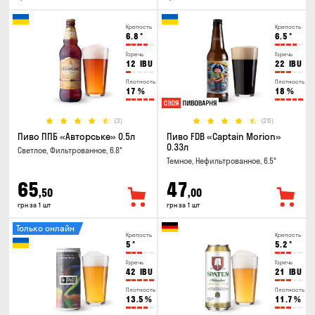
Крепость
Крепость
6.8
°
6.5
°
Горечь
Горечь
12
IBU
22
IBU
Плотность
Плотность
17
%
18
%
(3)
(26)
Пиво ППБ «Авторське» 0.5л
Пиво FDB «Captain Morion»
0.33л
Светлое, Фильтрованное, 6.8°
Темное, Нефильтрованное, 6.5°
65
47
,50
,00
грн за 1 шт
грн за 1 шт
Только онлайн
Крепость
Крепость
5
°
5.2
°
Горечь
Горечь
42
IBU
21
IBU
Плотность
Плотность
13.5
%
11.7
%