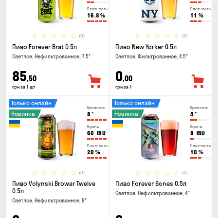
Плотность
Плотность
16.8
%
11
%
(0)
(0)
Пиво Forever Brat 0.5л
Пиво New Yorker 0.5л
Светлое, Нефильтрованное, 7.5°
Светлое, Фильтрованное, 4.5°
85
0
,50
,00
грн за 1 шт
грн за 1
Только онлайн
Только онлайн
Крепость
Крепость
Новинка
Новинка
8
°
4
°
Горечь
Горечь
60
IBU
8
IBU
Плотность
Плотность
20
%
10
%
(0)
(0)
Пиво Volynski Browar Twelve
Пиво Forever Bones 0.5л
0.5л
Светлое, Нефильтрованное, 4°
Светлое, Нефильтрованное, 8°