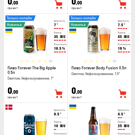
0
0
,00
,00
грн за 1
грн за 1
Только онлайн
Только онлайн
Крепость
Крепость
Новинка
Новинка
7
°
7.5
°
Горечь
Горечь
35
IBU
45
IBU
Плотность
Плотность
16.5
%
18
%
(0)
(0)
Пиво Forever The Big Apple
Пиво Forever Body Fusion 0.5л
0.5л
Светлое, Нефильтрованное, 7.5°
Светлое, Нефильтрованное, 7°
0
0
,00
,00
грн за 1
грн за 1
Крепость
Крепость
0.5
°
4.5
°
Горечь
Горечь
10
IBU
25
IBU
Плотность
Плотность