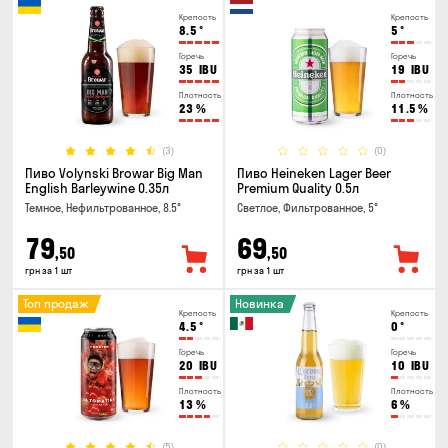
Крепость
Крепость
8.5
°
5
°
Горечь
Горечь
35
IBU
19
IBU
Плотность
Плотность
23
%
11.5
%
(3)
(0)
Пиво Volynski Browar Big Man
Пиво Heineken Lager Beer
English Barleywine 0.35л
Premium Quality 0.5л
Темное, Нефильтрованное, 8.5°
Светлое, Фильтрованное, 5°
79
69
,50
,50
грн за 1 шт
грн за 1 шт
Топ продаж
Новинка
Крепость
Крепость
4.5
°
0
°
Горечь
Горечь
20
IBU
10
IBU
Плотность
Плотность
13
%
6
%
(5)
(0)