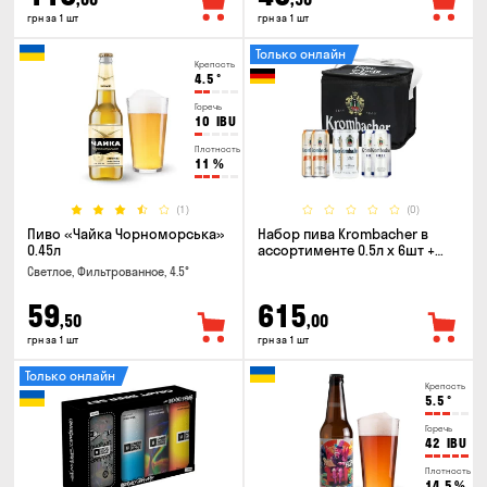
грн за 1 шт
грн за 1 шт
Только онлайн
Крепость
4.5
°
Горечь
10
IBU
Плотность
11
%
(1)
(0)
Пиво «Чайка Чорноморська»
Набор пива Krombacher в
0.45л
ассортименте 0.5л х 6шт +
термосумка
Светлое, Фильтрованное, 4.5°
59
615
,50
,00
грн за 1 шт
грн за 1 шт
Только онлайн
Крепость
5.5
°
Горечь
42
IBU
Плотность
14.5
%