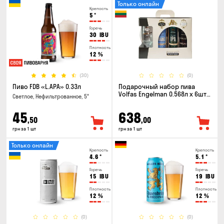
Только онлайн
Крепость
5
°
Горечь
30
IBU
Плотность
12
%
(30)
(0)
Пиво FDB «L.APA» 0.33л
Подарочный набор пива
Volfas Engelman 0.568л x 6шт +
Светлое, Нефильтрованное, 5°
бокал 0.568л
45
638
,50
,00
грн за 1 шт
грн за 1 шт
Только онлайн
Крепость
Крепость
4.6
°
5.1
°
Горечь
Горечь
15
IBU
19
IBU
Плотность
Плотность
12
%
12
%
(0)
(0)