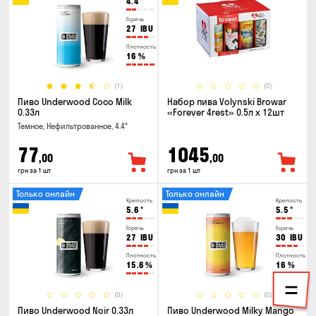
4.4
°
Горечь
27
IBU
Плотность
16
%
(1)
(0)
Пиво Underwood Coco Milk
Набор пива Volynski Browar
0.33л
«Forever 4rest» 0.5л х 12шт
Темное, Нефильтрованное, 4.4°
77
1045
,00
,00
грн за 1 шт
грн за 1 шт
Только онлайн
Только онлайн
Крепость
Крепость
5.6
°
5.5
°
Горечь
Горечь
27
IBU
30
IBU
Плотность
Плотность
15.6
%
16
%
(0)
(0)
Пиво Underwood Noir 0.33л
Пиво Underwood Milky Mango