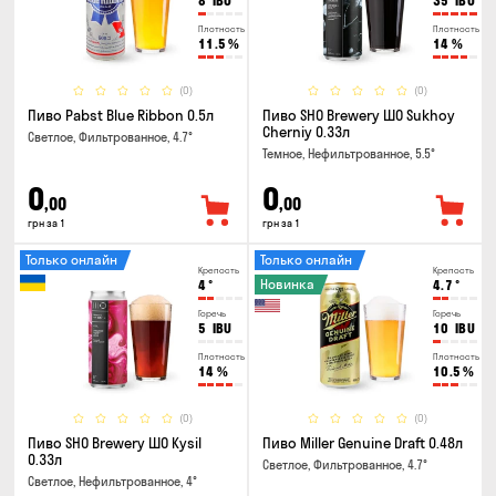
8
IBU
35
IBU
Плотность
Плотность
11.5
%
14
%
(0)
(0)
Пиво Pabst Blue Ribbon 0.5л
Пиво SHO Brewery ШО Sukhoy
Cherniy 0.33л
Светлое, Фильтрованное, 4.7°
Темное, Нефильтрованное, 5.5°
0
0
,00
,00
грн за 1
грн за 1
Только онлайн
Только онлайн
Крепость
Крепость
Новинка
4
°
4.7
°
Горечь
Горечь
5
IBU
10
IBU
Плотность
Плотность
14
%
10.5
%
(0)
(0)
Пиво SHO Brewery ШО Kysil
Пиво Miller Genuine Draft 0.48л
0.33л
Светлое, Фильтрованное, 4.7°
Светлое, Нефильтрованное, 4°