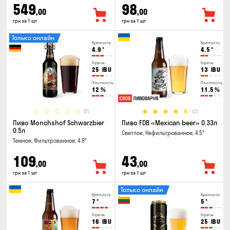
549
98
,00
,00
грн за 1 шт
грн за 1 шт
Только онлайн
Крепость
Крепость
4.9
°
4.5
°
Горечь
Горечь
25
IBU
13
IBU
Плотность
Плотность
12
%
11.5
%
(0)
(2)
Пиво Monchshof Schwarzbier
Пиво FDB «Mexican beer» 0.33л
0.5л
Светлое, Нефильтрованное, 4.5°
Темное, Фильтрованное, 4.9°
109
43
,00
,00
грн за 1 шт
грн за 1 шт
Только онлайн
Крепость
Крепость
7
°
5
°
Горечь
Горечь
16
IBU
25
IBU