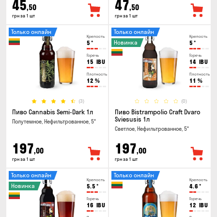
45
47
,50
,50
грн за 1 шт
грн за 1 шт
Только онлайн
Только онлайн
Крепость
Крепость
Новинка
5
°
5
°
Горечь
Горечь
15
IBU
14
IBU
Плотность
Плотность
12
%
11
%
(3)
(0)
Пиво Cannabis Semi-Dark 1л
Пиво Bistrampolio Craft Dvaro
Sviesusis 1л
Полутемное, Нефильтрованное, 5°
Светлое, Нефильтрованное, 5°
197
197
,00
,00
грн за 1 шт
грн за 1 шт
Только онлайн
Только онлайн
Крепость
Крепость
Новинка
5.5
°
4.6
°
Горечь
Горечь
16
IBU
12
IBU