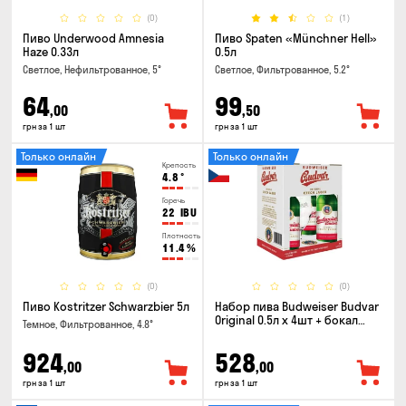
(0)
(1)
Пиво Underwood Amnesia
Пиво Spaten «Münchner Hell»
Haze 0.33л
0.5л
Светлое, Нефильтрованное, 5°
Светлое, Фильтрованное, 5.2°
64
99
,00
,50
грн за 1 шт
грн за 1 шт
Только онлайн
Только онлайн
Крепость
4.8
°
Горечь
22
IBU
Плотность
11.4
%
(0)
(0)
Пиво Kostritzer Schwarzbier 5л
Набор пива Budweiser Budvar
Original 0.5л х 4шт + бокал
Темное, Фильтрованное, 4.8°
0.33л
924
528
,00
,00
грн за 1 шт
грн за 1 шт