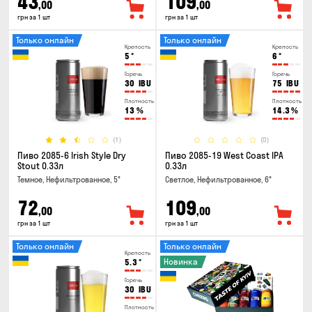
43
109
,00
,00
грн за 1 шт
грн за 1 шт
Только онлайн
Только онлайн
Крепость
Крепость
5
°
6
°
Горечь
Горечь
30
IBU
75
IBU
Плотность
Плотность
13
%
14.3
%
(1)
(0)
Пиво 2085-6 Irish Style Dry
Пиво 2085-19 West Coast IPA
Stout 0.33л
0.33л
Темное, Нефильтрованное, 5°
Светлое, Нефильтрованное, 6°
72
109
,00
,00
грн за 1 шт
грн за 1 шт
Только онлайн
Только онлайн
Крепость
Новинка
5.3
°
Горечь
30
IBU
Плотность