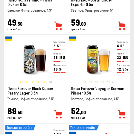
Пиво Полтавпиво «Pivna
Пиво DAB «Dortmunder
Divka» 0.5л
Export» 0.5л
Светлое, Фильтрованное, 4.9°
Светлое, Фильтрованное, 5°
49
59
,50
,00
грн за 1 шт
грн за 1 шт
Крепость
Крепость
5.5
°
4.5
°
Горечь
Горечь
25
IBU
22
IBU
Плотность
Плотность
16
%
12.5
%
(0)
(0)
Пиво Forever Black Queen
Пиво Forever Voyager German
Pastry Lager 0.5л
Pilsner 0.5л
Темное, Нефильтрованное, 5.5°
Светлое, Нефильтрованное, 4.5°
89
52
,50
,00
грн за 1 шт
грн за 1 шт
Только онлайн
Только онлайн
Крепость