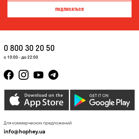
Вишневое
Власовка
ПОДПИСАТЬСЯ
Вольная Терешковка
Вольное
Ворзель
Вышгород
Гатное
Гнедин
0 800 30 20 50
Гора
Горбаневка
с 10:00 - до 22:00
Горенка
Горишние Плавни
Гостомель
Дмитровка
Днепр
Елизаветовка
Зазимье
Запорожье
Ирпень
Калиновка
Для коммерческих предложений
Каменные Потоки
Каменское
info@hophey.ua