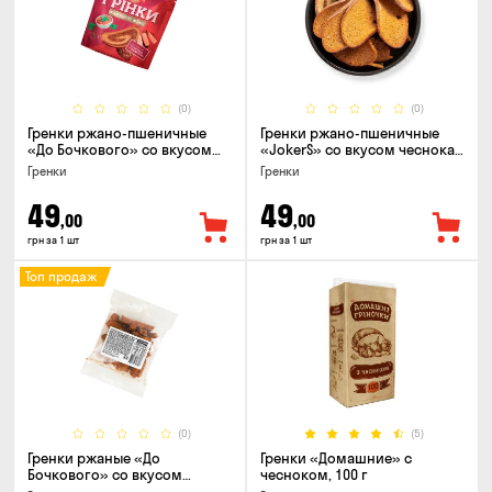
(0)
(0)
Гренки ржано-пшеничные
Гренки ржано-пшеничные
«До Бочкового» со вкусом
«JokerS» со вкусом чеснока,
телятины и аджики, 75г
80 г
Гренки
Гренки
49
49
,00
,00
грн за 1 шт
грн за 1 шт
Топ продаж
(0)
(5)
Гренки ржаные «До
Гренки «Домашние» с
Бочкового» со вкусом
чесноком, 100 г
чеснок, 100г