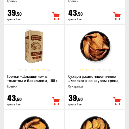
Гренки
Гренки
39
43
,50
,50
грн за 1 шт
грн за 1 шт
(0)
(0)
Гренки «Домашние» с
Сухари ржано-пшеничные
томатом и базиликом, 100 г
«Хвилясті» со вкусом хрена,
75г
Гренки
Сухарики
43
39
,50
,50
грн за 1 шт
грн за 1 шт