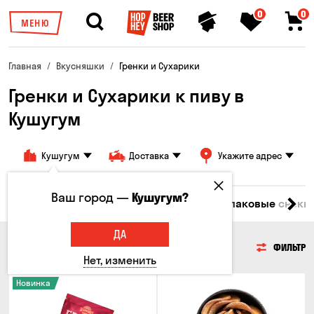
0
0
МЕНЮ
Главная
Вкусняшки
Гренки и Сухарики
Гренки и Сухарики к пиву в
Кушугум
Кушугум
Доставка
Укажите адрес
Ваш город —
Кушугум?
емечки
Чипсы
Гренки и Сухарики
Злаковые снеки
ДА
ГРЕНКИ И СУХАРИКИ
ФИЛЬТР
Нет, изменить
Новинка