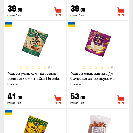
39
39
,50
,00
грн за 1 шт
грн за 1 шт
(0)
(0)
Гренки ржано-пшеничные
Гренки пшеничные «До
волнистые «Flint Craft Grenki»
бочкового» со вкусом
со вкусом чеснока, 80г
холодец с хреном, 120г
Гренки
Гренки
41
53
,00
,00
грн за 1 шт
грн за 1 шт