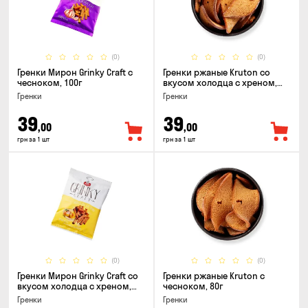
(0)
(0)
Гренки Мирон Grinky Craft с
Гренки ржаные Kruton со
чесноком, 100г
вкусом холодца с хреном,
80г
Гренки
Гренки
39
39
,00
,00
грн за 1 шт
грн за 1 шт
(0)
(0)
Гренки Мирон Grinky Craft со
Гренки ржаные Kruton с
вкусом холодца с хреном,
чесноком, 80г
100г
Гренки
Гренки