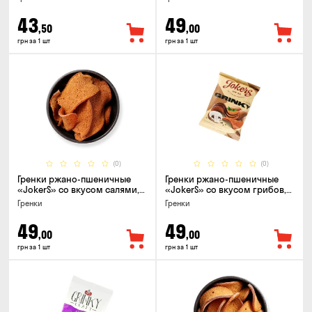
43
49
,50
,00
грн за 1 шт
грн за 1 шт
(0)
(0)
Гренки ржано-пшеничные
Гренки ржано-пшеничные
«JokerS» со вкусом салями,
«JokerS» со вкусом грибов,
80г
80г
Гренки
Гренки
49
49
,00
,00
грн за 1 шт
грн за 1 шт