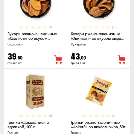
(0)
(0)
Сухари ржано-пшеничные
Сухари ржано-пшеничные
«Хвилясті» со вкусом
«Хвилясті» со вкусом сыра,
чеснока, 75г
75г
Сухарики
Сухарики
39
43
,50
,00
грн за 1 шт
грн за 1 шт
(0)
(0)
Гренки «Домашние» с
Гренки ржано-пшеничные
аджикой, 100 г
«JokerS» со вкусом сыра, 80г
Гренки
Гренки