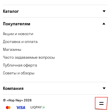
Катериновка
Келеберда
Каталог
Киев
Клинцы
Княжичи
Корсунцы
Покупателям
Котовка
Кошары
Акции и новости
Доставка и оплата
Красноселка
Кременчуг
Магазины
Кривой Рог
Кривуши
Часто задаваемые вопросы
Кропивницкий
Крюковщина
Публичная оферта
Советы и обзоры
Кулеши
Лески
Лесники
Лозоватка
Компания
Маламовка
Малая Кохновка
© «Hop Hey» 2026
Марьяновка
Немешаево