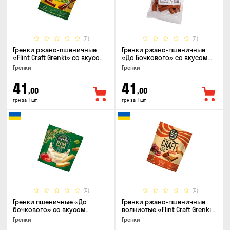
(0)
(0)
Гренки ржано-пшеничные
Гренки ржано-пшеничные
«Flint Craft Grenki» со вкусом
«До Бочкового» со вкусом
кабаносов и горчицы, 80г
рулька из печи, 100г
Гренки
Гренки
41
41
,00
,00
грн за 1 шт
грн за 1 шт
(0)
(0)
Гренки пшеничные «До
Гренки ржано-пшеничные
бочкового» со вкусом
волнистые «Flint Craft Grenki»
томаты по-домашнему, 120г
со вкусом острых джерки,
Гренки
Гренки
80г