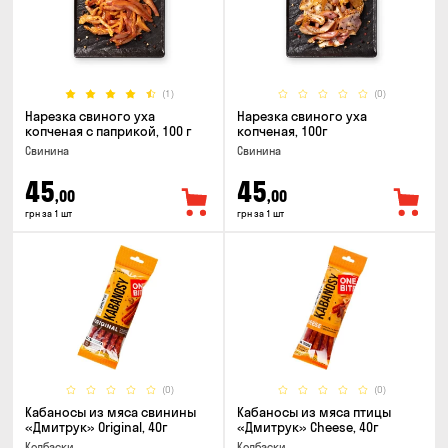
(1)
(0)
Нарезка свиного уха
Нарезка свиного уха
копченая с паприкой, 100 г
копченая, 100г
Свинина
Свинина
45
45
,00
,00
грн за 1 шт
грн за 1 шт
(0)
(0)
Кабаносы из мяса свинины
Кабаносы из мяса птицы
«Дмитрук» Original, 40г
«Дмитрук» Cheese, 40г
Колбаски
Колбаски