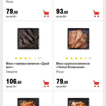
Птица
79
93
,00
,60
грн за 50 г
грн за 60 г
(41)
(4)
Мясо говяжье вяленое «Драй
Мясо куриное вяленое
мит»
«Чипсы Испанские»
Говядина
Птица
106
79
,40
,00
грн за 70 г
грн за 50 г