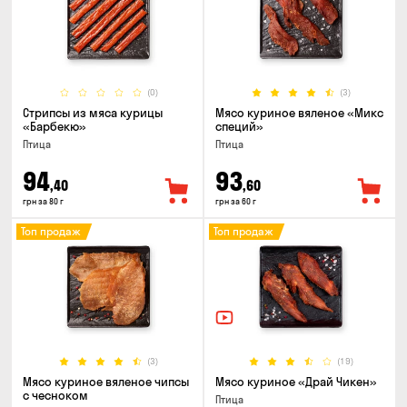
(0)
(3)
Стрипсы из мяса курицы
Мясо куриное вяленое «Микс
«Барбекю»
специй»
Птица
Птица
94
93
,40
,60
грн за 80 г
грн за 60 г
Топ продаж
Топ продаж
(3)
(19)
Мясо куриное вяленое чипсы
Мясо куриное «Драй Чикен»
с чесноком
Птица