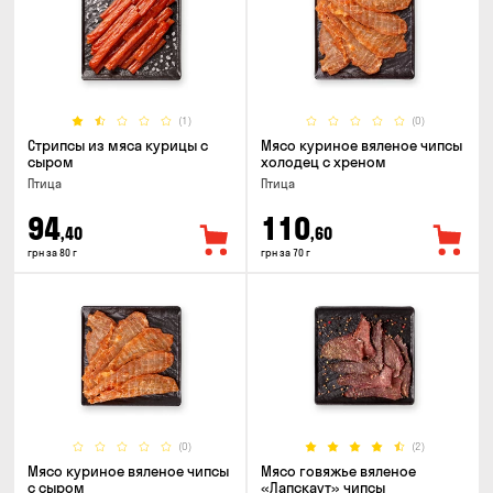
(1)
(0)
Стрипсы из мяса курицы с
Мясо куриное вяленое чипсы
сыром
холодец с хреном
Птица
Птица
94
110
,40
,60
грн за 80 г
грн за 70 г
(0)
(2)
Мясо куриное вяленое чипсы
Мясо говяжье вяленое
с сыром
«Лапскаут» чипсы