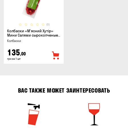
(0)
Колбаски «М'ясний Хутір»
Мини Салями сырокопченые,
150г
Колбаски
135
,00
грн за 1 шт
ВАС ТАКЖЕ МОЖЕТ ЗАИНТЕРЕСОВАТЬ