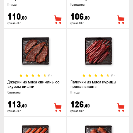
Птица
Говядина
110
106
,60
,80
грн за 70 г
грн за 60 г
(1)
(1)
Джерки из мяса свинины со
Палочки из мяса курицы
вкусом вишни
пряная вишня
Свинина
Птица
113
126
,40
,40
грн за 70 г
грн за 80 г