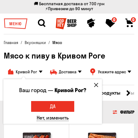
🚚 Бесплатная доставка от 700 грн
⚡Привезем до 90 минут
0
0
МЕНЮ
Главная
Вкусняшки
Мясо
Мясо к пиву в Кривом Роге
Кривой Рог
Доставка
Укажите адрес
Ваш город —
Кривой Рог?
Все товары
Мясо
Рыба
Морепродукты
Сыр
ДА
МЯСО
ФИЛЬТР
Нет, изменить