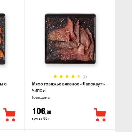
(2)
ы с
Мясо говяжье вяленое «Лапскаут»
чипсы
Говядина
106
,80
грн за 60 г