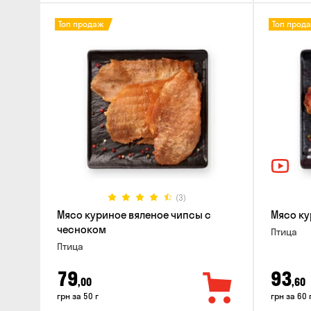
Топ продаж
Топ прод
(3)
Мясо куриное вяленое чипсы с
Мясо ку
чесноком
Птица
Птица
79
93
,00
,60
грн за 50 г
грн за 60 