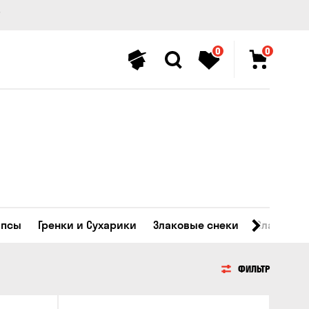
0
0
ипсы
Гренки и Сухарики
Злаковые снеки
Сладости
ФИЛЬТР