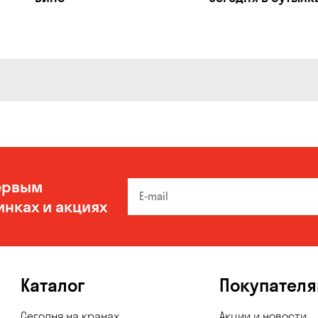
ервым
инках и акциях
Каталог
Покупател
Сегодня на кранах
Акции и новости