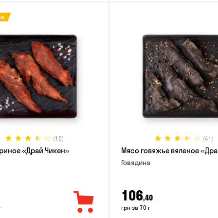
аж
(19)
(41)
риное «Драй Чикен»
Мясо говяжье вяленое «Дра
Говядина
106
,40
г
грн за 70 г