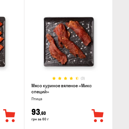
(3)
Мясо куриное вяленое «Микс
специй»
Птица
93
,60
грн за 60 г