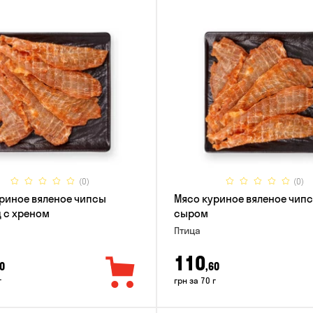
(0)
(0)
риное вяленое чипсы
Мясо куриное вяленое чипс
 с хреном
сыром
Птица
110
0
,60
г
грн за 70 г