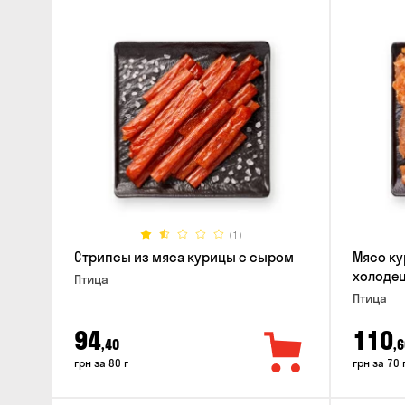
(1)
Стрипсы из мяса курицы с сыром
Мясо ку
холодец
Птица
Птица
94
110
,40
,6
грн за 80 г
грн за 70 