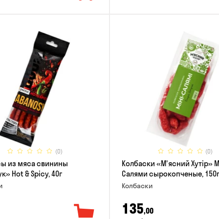
(0)
(0)
ы из мяса свинины
Колбаски «М'ясний Хутір» 
» Hot & Spicy, 40г
Салями сырокопченые, 150
и
Колбаски
135
,00