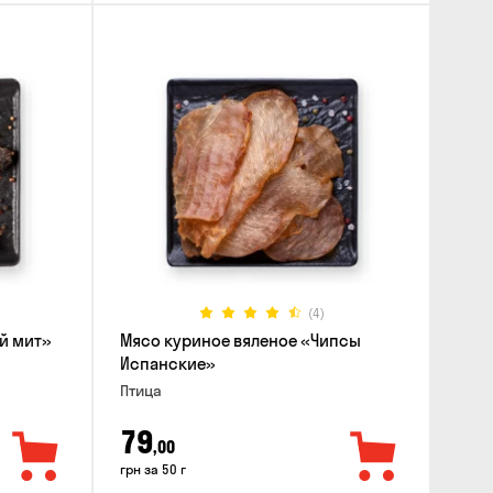
(4)
й мит»
Мясо куриное вяленое «Чипсы
Испанские»
Птица
79
,00
грн за 50 г