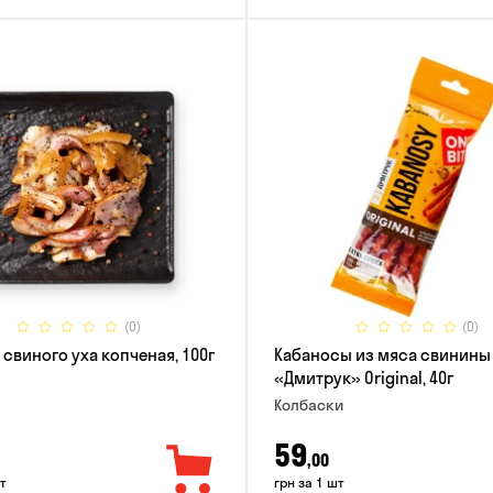
(0)
(0)
 свиного уха копченая, 100г
Кабаносы из мяса свинины
«Дмитрук» Original, 40г
Колбаски
59
,00
т
грн за 1 шт