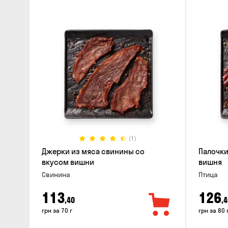
(1)
Джерки из мяса свинины со
Палочки
вкусом вишни
вишня
Свинина
Птица
113
126
,40
,4
грн за 70 г
грн за 80 