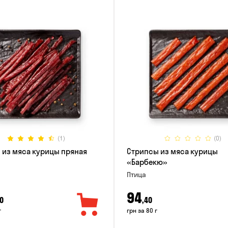
(1)
(0)
 из мяса курицы пряная
Стрипсы из мяса курицы
«Барбекю»
Птица
94
0
,40
г
грн за 80 г