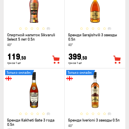
(0)
(0)
Спиртной напиток Sikvaruli
Бренди Sarajishvili 3 звезды
Select 5 лет 0.5л
0.5л
40°
40°
119
399
,50
,50
грн за 1 шт
грн за 1 шт
Только онлайн
Только онлайн
(0)
(0)
Бренди Kakheti Gate 3 года
Бренди Iverioni 3 звезды 0.5л
0.5л
40°