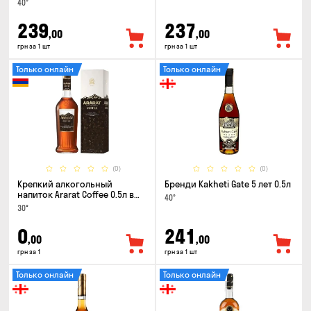
40°
239
237
,00
,00
грн за 1 шт
грн за 1 шт
Только онлайн
Только онлайн
(0)
(0)
Крепкий алкогольный
Бренди Kakheti Gate 5 лет 0.5л
напиток Ararat Coffee 0.5л в
40°
коробке
30°
0
241
,00
,00
грн за 1
грн за 1 шт
Только онлайн
Только онлайн