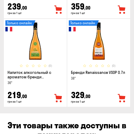
239
359
,00
,00
грн за 1 шт
грн за 1 шт
Только онлайн
Только онлайн
(0)
(0)
Напиток алкогольный с
Бренди Renaissance VSOP 0.7л
ароматом бренди
38°
Renaissance Cinamon & Apple
36°
0.5л
219
329
,00
,00
грн за 1 шт
грн за 1 шт
Эти товары также доступны в