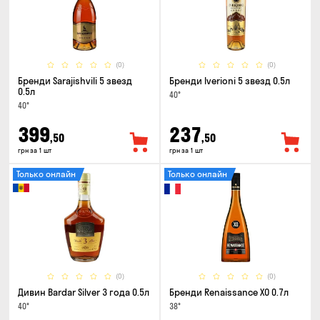
(0)
(0)
Бренди Sarajishvili 5 звезд
Бренди Iverioni 5 звезд 0.5л
0.5л
40°
40°
399
237
,50
,50
грн за 1 шт
грн за 1 шт
Только онлайн
Только онлайн
(0)
(0)
Дивин Bardar Silver 3 года 0.5л
Бренди Renaissance XO 0.7л
40°
38°