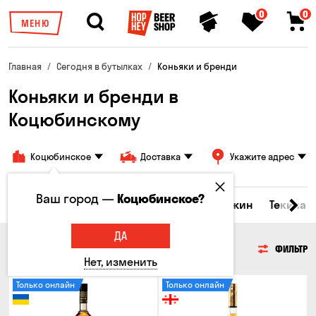
0
0
МЕНЮ
Главная
Сегодня в бутылках
Коньяки и бренди
Коньяки и бренди в
Коцюбинскому
Коцюбинское
Доставка
Укажите адрес
Ваш город —
Коцюбинское?
керы и настойки
Коньяки и бренди
Джин
Текила
ДА
КОНЬЯКИ И БРЕНДИ
ФИЛЬТР
Нет, изменить
Только онлайн
Только онлайн