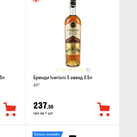
(0)
.5л
Бренди Iverioni 5 звезд 0.5л
40°
237
,50
грн за 1 шт
Только онлайн