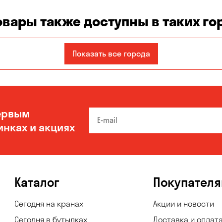
овары также доступны в таких го
Показать все города
ервым
инках и акциях
Каталог
Покупател
Сегодня на кранах
Акции и новости
Сегодня в бутылках
Доставка и оплат