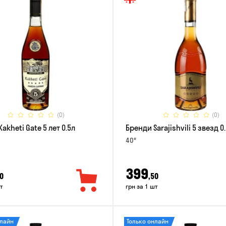
(0)
(0)
akheti Gate 5 лет 0.5л
Бренди Sarajishvili 5 звезд 0
40°
399
0
,50
т
грн за 1 шт
нлайн
Только онлайн