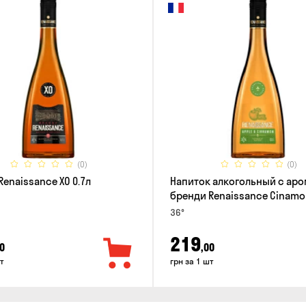
(0)
(0)
Renaissance XO 0.7л
Напиток алкогольный с ар
бренди Renaissance Cinamo
Apple 0.5л
36°
219
0
,00
т
грн за 1 шт