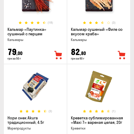
(18)
(3)
Кальмар «Паутинка»
Кальмар сушеный «Филе со
сушеный с перцем
вкусом краба»
Кальмары
Кальмары
79
82
,00
,80
грн за 50 г
грн за 60 г
(3)
(1)
Нори снек Akura
Креветка сублимированная
традиционный, 4.5г
«Maxi 7» вареная целая, 20г
Морепродукты
Креветки