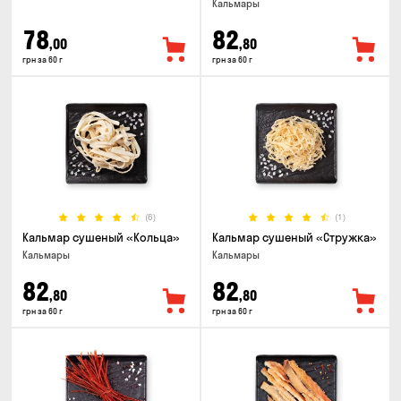
Кальмары
78
82
,00
,80
грн за 60 г
грн за 60 г
(6)
(1)
Кальмар сушеный «Кольца»
Кальмар сушеный «Стружка»
Кальмары
Кальмары
82
82
,80
,80
грн за 60 г
грн за 60 г