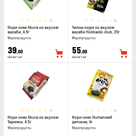
(0)
(0)
Нори снек Akura со вкусом
Чипсы нори со вкусом
васаби, 4.5г
васаби Hokkaido club, 25г
Морепродукты
Морепродукты
39
55
,00
,00
грн за 1 шт
грн за 1 шт
(0)
(0)
Нори снек Akura со вкусом
Нори снек Humanwell
Терияки, 4.5г
детские, 4г
Морепродукты
Морепродукты