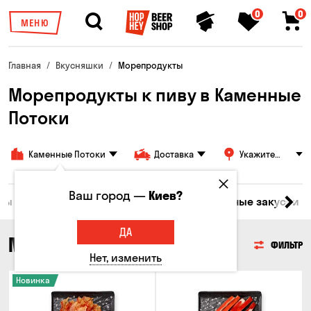
0
0
МЕНЮ
Главная
Вкусняшки
Морепродукты
Морепродукты к пиву в Каменные
Потоки
Каменные Потоки
Доставка
Укажите
адрес
Ваш город —
Киев?
ары
Мясо
Рыба
Морепродукты
Сырные закуски
ДА
МОРЕПРОДУКТЫ
ФИЛЬТР
Нет, изменить
Новинка