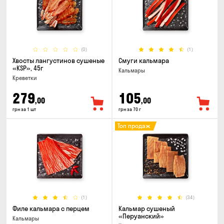
(0)
(1)
Хвосты лангустинов сушеные
Смуги кальмара
«KSP», 45г
Кальмары
Креветки
279
105
,00
,00
грн за 1 шт
грн за 70 г
Топ продаж
(1)
(34)
Филе кальмара с перцем
Кальмар сушеный
«Перуанский»
Кальмары