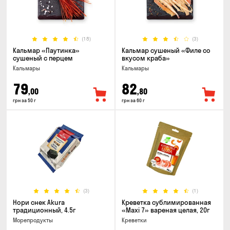
(18)
(3)
Кальмар «Паутинка»
Кальмар сушеный «Филе со
сушеный с перцем
вкусом краба»
Кальмары
Кальмары
79
82
,00
,80
грн за 50 г
грн за 60 г
(3)
(1)
Нори снек Akura
Креветка сублимированная
традиционный, 4.5г
«Maxi 7» вареная целая, 20г
Морепродукты
Креветки