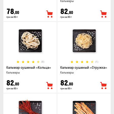
Кальмары
78
82
,00
,80
грн за 60 г
грн за 60 г
(6)
(1)
Кальмар сушеный «Кольца»
Кальмар сушеный «Стружка»
Кальмары
Кальмары
82
82
,80
,80
грн за 60 г
грн за 60 г