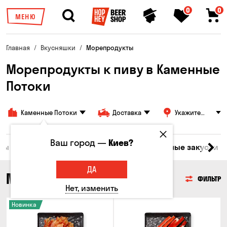
0
0
МЕНЮ
Главная
Вкусняшки
Морепродукты
Морепродукты к пиву в Каменные
Потоки
Каменные Потоки
Доставка
Укажите
адрес
Ваш город —
Киев?
ары
Мясо
Рыба
Морепродукты
Сырные закуски
ДА
МОРЕПРОДУКТЫ
ФИЛЬТР
Нет, изменить
Новинка