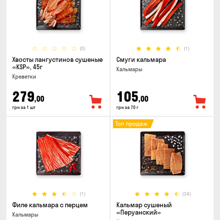
(0)
(1)
Хвосты лангустинов сушеные
Смуги кальмара
«KSP», 45г
Кальмары
Креветки
279
105
,00
,00
грн за 1 шт
грн за 70 г
Топ продаж
(1)
(34)
Филе кальмара с перцем
Кальмар сушеный
«Перуанский»
Кальмары