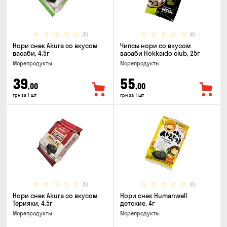
(0)
(0)
Нори снек Akura со вкусом
Чипсы нори со вкусом
васаби, 4.5г
васаби Hokkaido club, 25г
Морепродукты
Морепродукты
39
55
,00
,00
грн за 1 шт
грн за 1 шт
(0)
(0)
Нори снек Akura со вкусом
Нори снек Humanwell
Терияки, 4.5г
детские, 4г
Морепродукты
Морепродукты