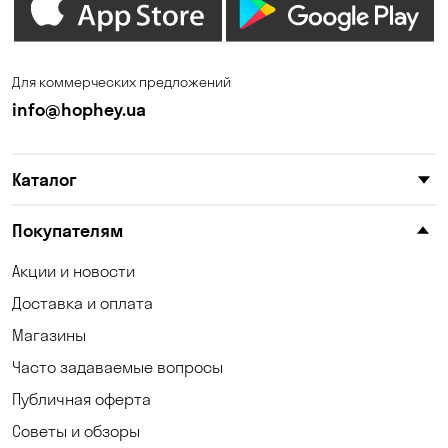
Елизаветовка
Зазимье
Запорожье
Ирпень
Для коммерческих предложений
Калиновка
Каменское
info@hophey.ua
Карнауховка
Катериновка
Каталог
Келеберда
Киев
Клинцы
Княжичи
Покупателям
Корсунцы
Котовка
Акции и новости
Доставка и оплата
Коцюбинское
Кошары
Магазины
Красноселка
Кременчуг
Часто задаваемые вопросы
Кривой Рог
Кривуши
Публичная оферта
Советы и обзоры
Кропивницкий
Крюковщина