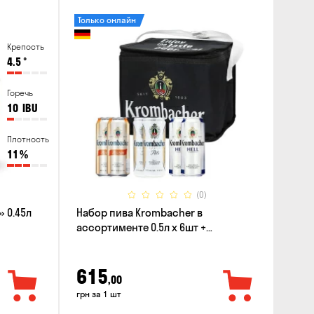
Только онлайн
Крепость
4.5
°
Горечь
10
IBU
Плотность
11
%
(0)
 0.45л
Набор пива Krombacher в
ассортименте 0.5л х 6шт +
термосумка
615
,00
грн за 1 шт