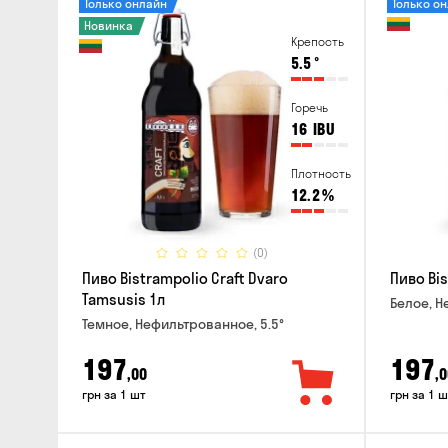
Только онлайн
Только о
Новинка
Крепость
5.5
°
Горечь
16
IBU
Плотность
12.2
%
(0)
Пиво Bistrampolio Craft Dvaro
Пиво Bis
Tamsusis 1л
Белое, Н
Темное, Нефильтрованное, 5.5°
197
197
,00
,0
грн за 1 шт
грн за 1 ш