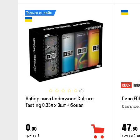
Только онлайн
(0)
Набор пива Underwood Culture
Пиво FD
Tasting 0.33л x 3шт + бокал
Светлое,
0
47
,00
,50
грн за 1
грн за 1 ш