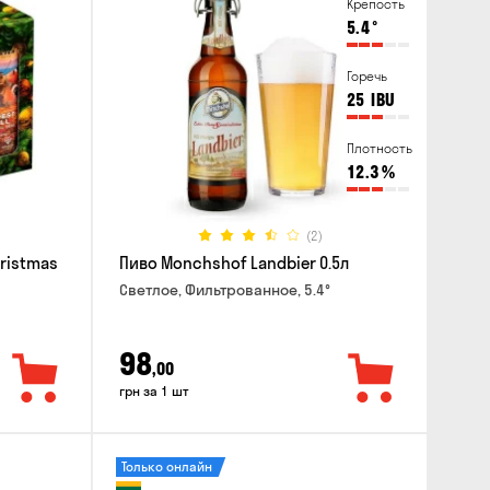
Крепость
5.4
°
Горечь
25
IBU
Плотность
12.3
%
(2)
hristmas
Пиво Monchshof Landbier 0.5л
Светлое, Фильтрованное, 5.4°
98
,00
грн за 1 шт
Только онлайн