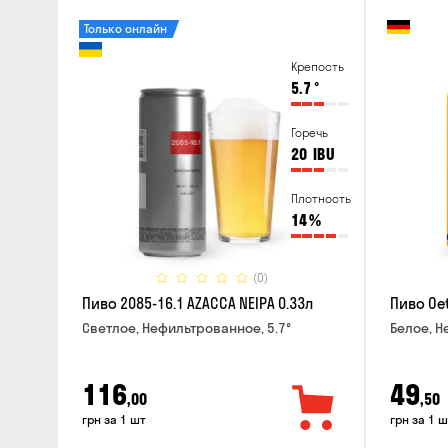
Только онлайн
Крепость
5.7
°
Горечь
20
IBU
Плотность
14
%
(0)
Пиво 2085-16.1 AZACCA NEIPA 0.33л
Пиво Oet
Светлое, Нефильтрованное, 5.7°
Белое, Н
116
49
,00
,50
грн за 1 шт
грн за 1 ш