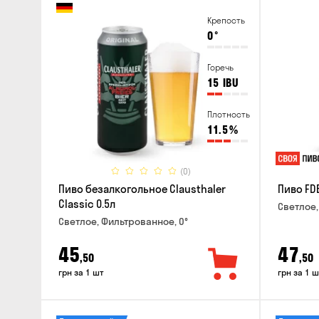
Крепость
0
°
Горечь
15
IBU
Плотность
11.5
%
(0)
Пиво безалкогольное Clausthaler
Пиво FDB
Classic 0.5л
Светлое,
Светлое, Фильтрованное, 0°
45
47
,50
,50
грн за 1 шт
грн за 1 ш