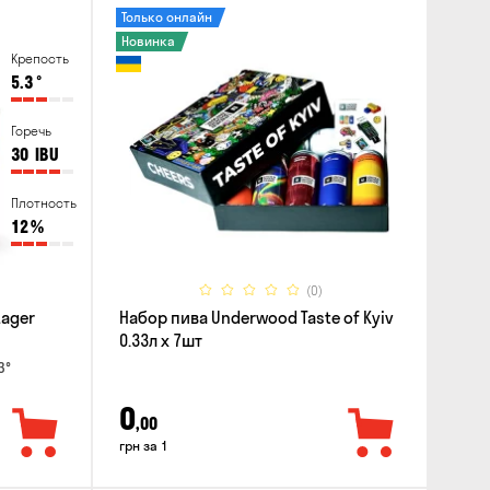
Только онлайн
Новинка
Крепость
5.3
°
Горечь
30
IBU
Плотность
12
%
(0)
Lager
Набор пива Underwood Taste of Kyiv
0.33л x 7шт
3°
0
,00
грн за 1