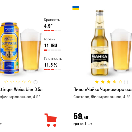
Крепость
4.9
°
Горечь
11
IBU
Плотность
11.5
%
(0)
(1)
tinger Weissbier 0.5л
Пиво «Чайка Чорноморська»
ефильтрованное, 4.9°
Светлое, Фильтрованное, 4.5°
59
,50
т
грн за 1 шт