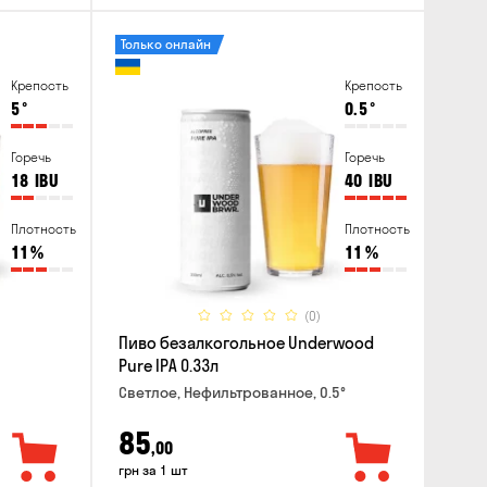
Только онлайн
Крепость
Крепость
5
°
0.5
°
Горечь
Горечь
18
IBU
40
IBU
Плотность
Плотность
11
%
11
%
(0)
Пиво безалкогольное Underwood
Pure IPA 0.33л
Светлое, Нефильтрованное, 0.5°
85
,00
грн за 1 шт