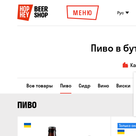
МЕНЮ
Рус
Пиво в б
К
Все товары
Пиво
Сидр
Вино
Виски
ПИВО
Только о