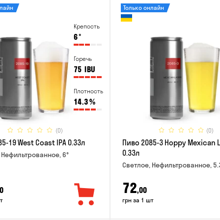
нлайн
Только онлайн
Крепость
6
°
Горечь
75
IBU
Плотность
14.3
%
(0)
(0)
5-19 West Coast IPA 0.33л
Пиво 2085-3 Hoppy Mexican 
0.33л
 Нефильтрованное, 6°
Светлое, Нефильтрованное, 5.
72
0
,00
т
грн за 1 шт