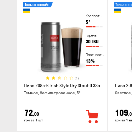
Только онлайн
Только о
Крепость
5
°
Горечь
30
IBU
Плотность
13
%
(1)
Пиво 2085-6 Irish Style Dry Stout 0.33л
Пиво 208
Темное, Нефильтрованное, 5°
Светлое,
72
109
,00
,0
грн за 1 шт
грн за 1 ш