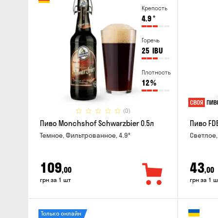
Крепость
4.9
°
Горечь
25
IBU
Плотность
12
%
(0)
Пиво Monchshof Schwarzbier 0.5л
Пиво FDB
Темное, Фильтрованное, 4.9°
Светлое,
109
43
,00
,00
грн за 1 шт
грн за 1 ш
Только онлайн