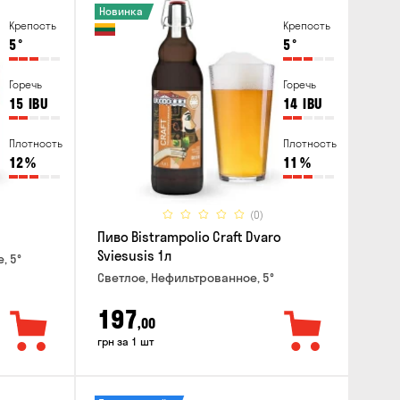
Новинка
Крепость
Крепость
5
°
5
°
Горечь
Горечь
15
IBU
14
IBU
Плотность
Плотность
12
%
11
%
(0)
Пиво Bistrampolio Craft Dvaro
Sviesusis 1л
, 5°
Светлое, Нефильтрованное, 5°
197
,00
грн за 1 шт