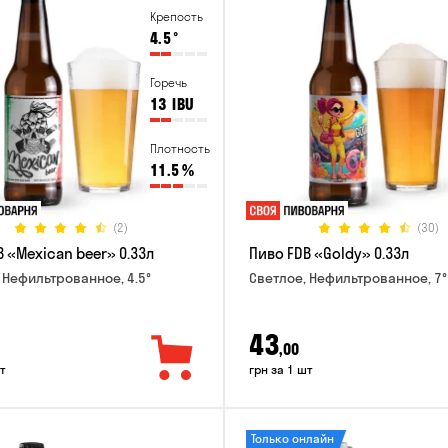
Крепость
4.5
°
Горечь
13
IBU
Плотность
11.5
%
(2)
(30)
 «Mexican beer» 0.33л
Пиво FDB «Goldy» 0.33л
 Нефильтрованное, 4.5°
Светлое, Нефильтрованное, 7°
43
,00
т
грн за 1 шт
Только онлайн