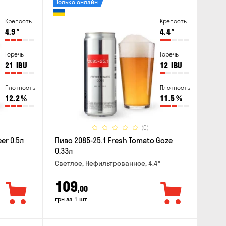
Только онлайн
Крепость
Крепость
4.9
°
4.4
°
Горечь
Горечь
21
IBU
12
IBU
Плотность
Плотность
12.2
%
11.5
%
(0)
er 0.5л
Пиво 2085-25.1 Fresh Tomato Goze
0.33л
Светлое, Нефильтрованное, 4.4°
109
,00
грн за 1 шт