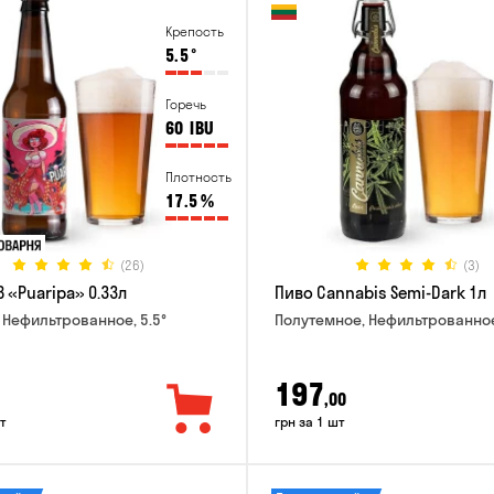
Крепость
5.5
°
Горечь
60
IBU
Плотность
17.5
%
(26)
(3)
 «Puaripa» 0.33л
Пиво Cannabis Semi-Dark 1л
 Нефильтрованное, 5.5°
Полутемное, Нефильтрованное
197
,00
т
грн за 1 шт