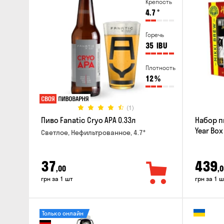
Крепость
4.7
°
Горечь
35
IBU
Плотность
12
%
(1)
Пиво Fanatic Cryo APA 0.33л
Набор п
Year Box
Светлое, Нефильтрованное, 4.7°
37
439
,00
,0
грн за 1 шт
грн за 1 ш
Только онлайн