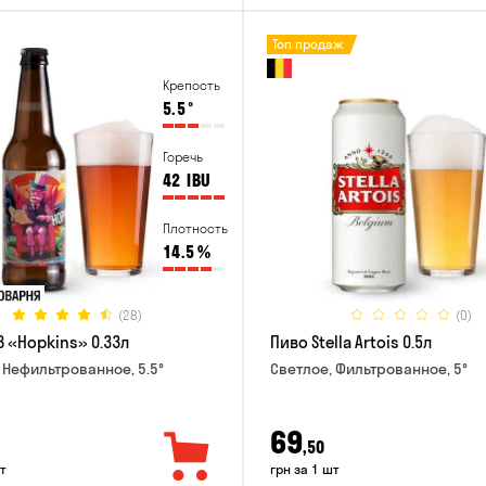
Топ продаж
Крепость
5.5
°
Горечь
42
IBU
Плотность
14.5
%
(28)
(0)
B «Hopkins» 0.33л
Пиво Stella Artois 0.5л
 Нефильтрованное, 5.5°
Светлое, Фильтрованное, 5°
69
,50
т
грн за 1 шт