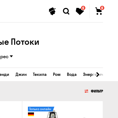
0
0
ые Потоки
дрес
ренди
Джин
Текила
Ром
Вода
Энергетические 
ФИЛЬТР
Только онлайн