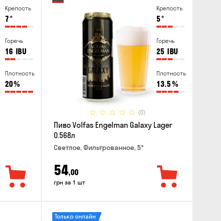
Крепость
Крепость
7
°
5
°
Горечь
Горечь
16
IBU
25
IBU
Плотность
Плотность
20
%
13.5
%
(0)
Пиво Volfas Engelman Galaxy Lager
0.568л
Светлое, Фильтрованное, 5°
54
,00
грн за 1 шт
Только онлайн