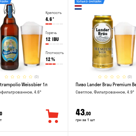
нлайн
Только онлайн
Крепость
4.6
°
Горечь
12
IBU
Плотность
12
%
(0)
(0)
trampolio Weissbier 1л
Пиво Lander Brau Premium Be
ефильтрованное, 4.6°
Светлое, Фильтрованное, 4.9°
43
0
,00
т
грн за 1 шт