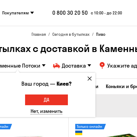
0 800 30 20 50
Покупателям
с 10:00 - до 22:00
Главная
Сегодня в бутылках
Пиво
утылках с доставкой в Каменн
аменные Потоки
Доставка
Укажите а
Ваш город —
Киев?
Коктейли
Соджу
Ликеры и настойки
Коньяки и б
ДА
Нет, изменить
нлайн
Только онлайн