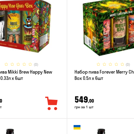
(0)
(0)
ива Mikki Brew Happy New
Набор пива Forever Merry C
 0.33л x 6шт
Box 0.5л x 6шт
549
0
,00
т
грн за 1 шт