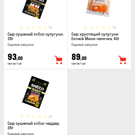
(0)
(0)
Сыр сушеный snEco сулугуни,
Сыр хрустящий сулугуни
28г
Esnack Мини-палочка, 40г
Cырные закуски
Cырные закуски
93
89
,00
,00
грн за 1 шт
грн за 1 шт
(0)
Сыр сушеный snEco чеддер,
28г
Cырные закуски