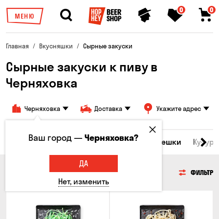
0
0
МЕНЮ
Главная
Вкусняшки
Сырные закуски
Сырные закуски к пиву в
Черняховка
Черняховка
Доставка
Укажите адрес
Ваш город —
Черняховка?
Морепродукты
Сырные закуски
Орешки
Кукуру
ДА
СЫРНЫЕ ЗАКУСКИ
ФИЛЬТР
Нет, изменить