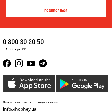
Вита-Почтовая
Вишневое
ПОДПИСАТЬСЯ
Власовка
Вольная Терешковка
Вольное
Ворзель
Вышгород
Гатное
0 800 30 20 50
Гнедин
Гора
с 10:00 - до 22:00
Горбаневка
Горенка
Горишние Плавни
Гостомель
Дмитровка
Днепр
Елизаветовка
Зазимье
Запорожье
Ирпень
Для коммерческих предложений
Калиновка
Каменные Потоки
info@hophey.ua