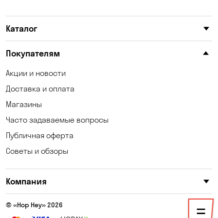
Каменское
Карнауховка
Каталог
Катериновка
Келеберда
Киев
Клинцы
Покупателям
Княжичи
Корсунцы
Акции и новости
Доставка и оплата
Котовка
Коцюбинское
Магазины
Кошары
Красноселка
Часто задаваемые вопросы
Кременчуг
Кривой Рог
Публичная оферта
Советы и обзоры
Кривуши
Кропивницкий
Крюковщина
Кулеши
Компания
Кушугум
Лески
© «Hop Hey» 2026
Лесники
Лозоватка