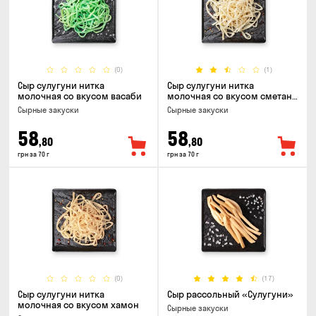
(0)
(1)
Сыр сулугуни нитка
Сыр сулугуни нитка
молочная со вкусом васаби
молочная со вкусом сметаны
и зелени
Cырные закуски
Cырные закуски
58
58
,80
,80
грн за 70 г
грн за 70 г
(0)
(17)
Сыр сулугуни нитка
Сыр рассольный «Сулугуни»
молочная со вкусом хамон
Cырные закуски