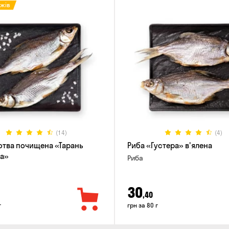
ажів
(14)
(4)
отва почищена «Тарань
Риба «Густера» в'ялена
а»
Риба
30
,40
г
грн за 80 г