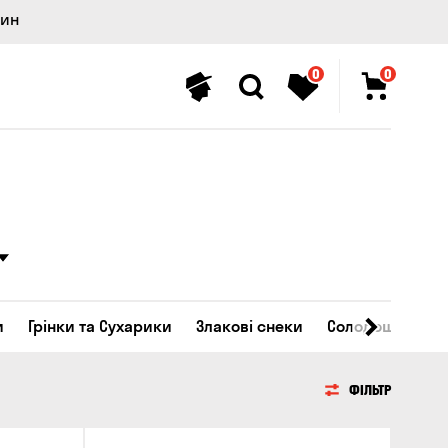
лин
0
0
и
Грінки та Сухарики
Злакові снеки
Солодощі
ФІЛЬТР