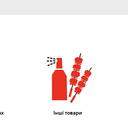
ах
Інші товари