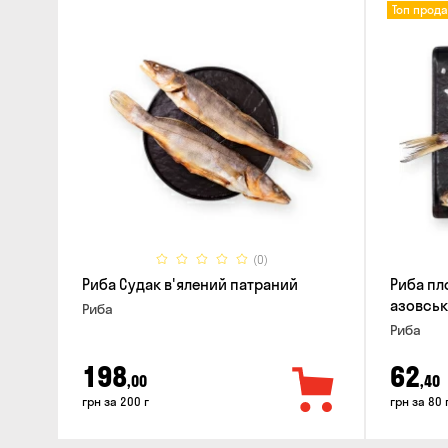
Топ прод
(0)
Риба Судак в'ялений патраний
Риба пл
азовськ
Риба
Риба
198
62
,00
,40
грн за 200 г
грн за 80 