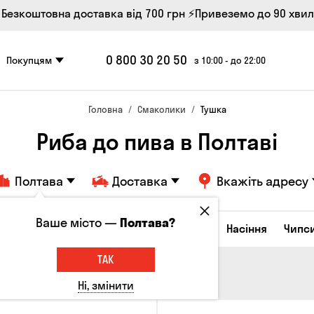
 Безкоштовна доставка від 700 грн
⚡Привеземо до 90 хви
0 800 30 20 50
Покупцям
з 10:00 - до 22:00
Головна
Смаколики
Тушка
Риба до пива в Полтаві
Полтава
Доставка
Вкажіть адресу
Ваше місто —
Полтава?
Сирні закуски
Горішки
Кукурудза
Насіння
Чипс
ТАК
Ні, змінити