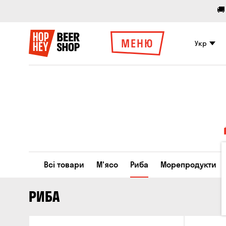
🚚
МЕНЮ
Укр
Всі товари
М'ясо
Риба
Морепродукти
РИБА