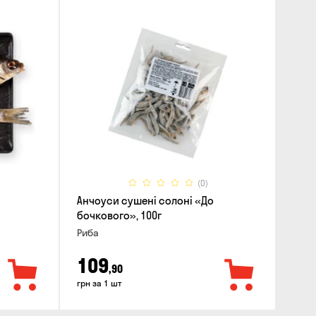
(0)
Анчоуси сушені солоні «До
бочкового», 100г
Риба
109
,90
грн за 1 шт