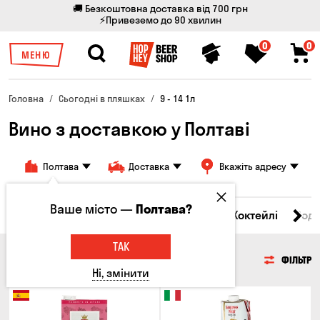
🚚 Безкоштовна доставка від 700 грн
⚡Привеземо до 90 хвилин
0
0
МЕНЮ
Головна
Сьогодні в пляшках
9 - 14 1л
Вино з доставкою у Полтаві
Полтава
Доставка
Вкажіть адресу
Ваше місто —
Полтава?
і товари
Пиво
Сидр
Вино
Віскі
Коктейлі
Сод
ТАК
ВИНО
ФІЛЬТР
Ні, змінити