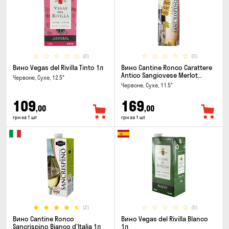
(0)
(0)
Вино Vegas del Rivilla Tinto 1л
Вино Cantine Ronco Carattere
Antico Sangiovese Merlot
Червоне, Сухе, 12.5°
Rubicone IGT 1л
Червоне, Сухе, 11.5°
109
169
,00
,00
грн за 1 шт
грн за 1 шт
(2)
(0)
Вино Cantine Ronco
Вино Vegas del Rivilla Blanco
Sancrispino Bianco d'Italia 1л
1л