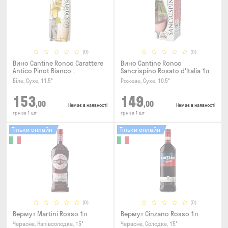
(0)
(0)
Вино Cantine Ronco Carattere
Вино Cantine Ronco
Antico Pinot Bianco
Sancrispino Rosato d'Italia 1л
Chardonnay Rubicone IGT 1л
Біле, Сухе, 11.5°
Рожеве, Сухе, 10.5°
153
149
,00
,00
Немає в наявності
Немає в наявності
грн за 1 шт
грн за 1 шт
Тільки онлайн
Тільки онлайн
(0)
(0)
Вермут Martini Rosso 1л
Вермут Cinzano Rosso 1л
Червоне, Напівсолодке, 15°
Червоне, Солодке, 15°