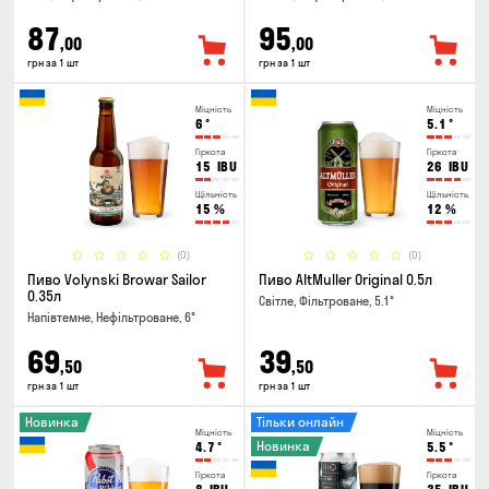
87
95
,00
,00
грн за 1 шт
грн за 1 шт
Міцність
Міцність
6
°
5.1
°
Гіркота
Гіркота
15
IBU
26
IBU
Щільність
Щільність
15
%
12
%
(0)
(0)
Пиво Volynski Browar Sailor
Пиво AltMuller Original 0.5л
0.35л
Світле, Фільтроване, 5.1°
Напівтемне, Нефільтроване, 6°
69
39
,50
,50
грн за 1 шт
грн за 1 шт
Новинка
Тільки онлайн
Міцність
Міцність
Новинка
4.7
°
5.5
°
Гіркота
Гіркота