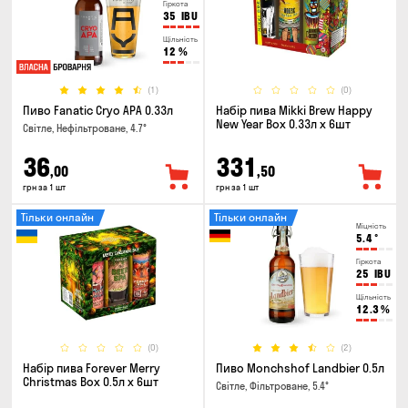
Гіркота
35
IBU
Щільність
12
%
(1)
(0)
Пиво Fanatic Cryo APA 0.33л
Набір пива Mikki Brew Happy
New Year Box 0.33л x 6шт
Світле, Нефільтроване, 4.7°
36
331
,00
,50
грн за 1 шт
грн за 1 шт
Тільки онлайн
Тільки онлайн
Міцність
5.4
°
Гіркота
25
IBU
Щільність
12.3
%
(0)
(2)
Набір пива Forever Merry
Пиво Monchshof Landbier 0.5л
Christmas Box 0.5л x 6шт
Світле, Фільтроване, 5.4°