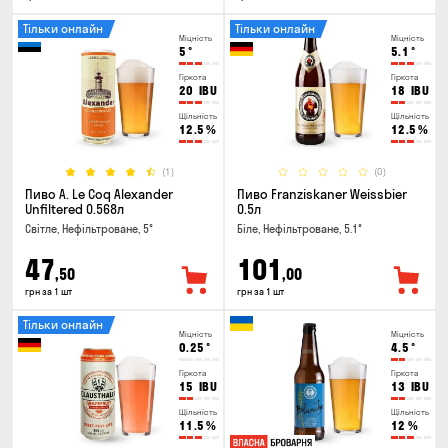
Тільки онлайн
Тільки онлайн
Міцність
Міцність
5
°
5.1
°
Гіркота
Гіркота
20
IBU
18
IBU
Щільність
Щільність
12.5
%
12.5
%
(1)
(0)
Пиво A. Le Coq Alexander
Пиво Franziskaner Weissbier
Unfiltered 0.568л
0.5л
Світле, Нефільтроване, 5°
Біле, Нефільтроване, 5.1°
47
101
,50
,00
грн за 1 шт
грн за 1 шт
Тільки онлайн
Міцність
Міцність
0.25
°
4.5
°
Гіркота
Гіркота
15
IBU
13
IBU
Щільність
Щільність
11.5
%
12
%