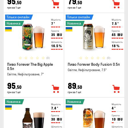
95
79
,50
,50
грн за 1 шт
грн за 1 шт
Тільки онлайн
Тільки онлайн
Міцність
Міцність
Новинка
Новинка
7
°
7.5
°
Гіркота
Гіркота
35
IBU
45
IBU
Щільність
Щільність
16.5
%
18
%
(0)
(0)
Пиво Forever The Big Apple
Пиво Forever Body Fusion 0.5л
0.5л
Світле, Нефільтроване, 7.5°
Світле, Нефільтроване, 7°
95
89
,50
,50
грн за 1 шт
грн за 1 шт
Новинка
Новинка
Міцність
Міцність
7.4
°
4
°
Гіркота
Гіркота
30
IBU
10
IBU
Щільність
Щільність