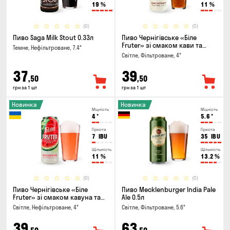
19
%
11
%
(0)
(0)
Пиво Saga Milk Stout 0.33л
Пиво Чернігівське «Біле
Fruter» зі смаком кави та
Темне, Нефільтроване, 7.4°
апельсину 0.5л
Світле, Фільтроване, 4°
37
39
,50
,50
грн за 1 шт
грн за 1 шт
Новинка
Новинка
Міцність
Міцність
4
°
5.6
°
Гіркота
Гіркота
7
IBU
35
IBU
Щільність
Щільність
11
%
13.2
%
(0)
(0)
Пиво Чернігівське «Біле
Пиво Mecklenburger India Pale
Fruter» зі смаком кавуна та
Ale 0.5л
м'яти 0.5л
Світле, Нефільтроване, 4°
Світле, Фільтроване, 5.6°
39
63