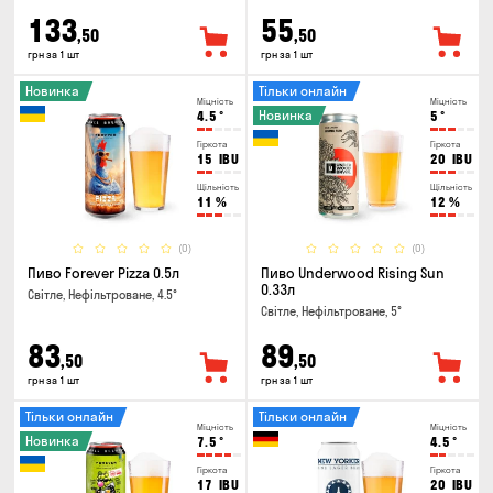
133
55
,50
,50
грн за 1 шт
грн за 1 шт
Новинка
Тільки онлайн
Міцність
Міцність
Новинка
4.5
°
5
°
Гіркота
Гіркота
15
IBU
20
IBU
Щільність
Щільність
11
%
12
%
(0)
(0)
Пиво Forever Pizza 0.5л
Пиво Underwood Rising Sun
0.33л
Світле, Нефільтроване, 4.5°
Світле, Нефільтроване, 5°
83
89
,50
,50
грн за 1 шт
грн за 1 шт
Тільки онлайн
Тільки онлайн
Міцність
Міцність
Новинка
7.5
°
4.5
°
Гіркота
Гіркота
17
IBU
20
IBU