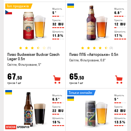
Топ продажів
Міцність
Міцність
5
°
6.8
°
Гіркота
Гіркота
32
IBU
12
IBU
Щільність
Щільність
11.9
%
17
%
(1)
(3)
Пиво Budweiser Budvar Czech
Пиво ППБ «Авторське» 0.5л
Lager 0.5л
Світле, Фільтроване, 6.8°
Світле, Фільтроване, 5°
67
65
,50
,50
грн за 1 шт
грн за 1 шт
Тільки онлайн
Міцність
Міцність
6.5
°
5
°
Гіркота
Гіркота
22
IBU
42
IBU
Щільність
Щільність
18
%
13.5
%