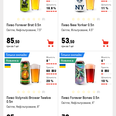
Щільність
Щільність
16.8
%
11
%
(0)
(0)
Пиво Forever Brat 0.5л
Пиво New Yorker 0.5л
Світле, Нефільтроване, 7.5°
Світле, Фільтроване, 4.5°
85
53
,50
,50
грн за 1 шт
грн за 1 шт
Тільки онлайн
Тільки онлайн
Міцність
Міцність
Новинка
Новинка
8
°
4
°
Гіркота
Гіркота
60
IBU
8
IBU
Щільність
Щільність
20
%
10
%
(0)
(0)
Пиво Volynski Browar Twelve
Пиво Forever Bones 0.5л
0.5л
Світле, Нефільтроване, 4°
Світле, Нефільтроване, 8°