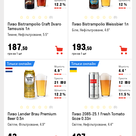
Щільність
Щільність
12.2
%
12
%
(0)
(0)
Пиво Bistrampolio Craft Dvaro
Пиво Bistrampolio Weissbier 1л
Tamsusis 1л
Біле, Нефільтроване, 4.6°
Темне, Нефільтроване, 5.5°
187
193
,50
,50
грн за 1 шт
грн за 1 шт
Тільки онлайн
Тільки онлайн
Міцність
Міцність
4.9
°
4.4
°
Гіркота
Гіркота
21
IBU
12
IBU
Щільність
Щільність
12.2
%
11.5
%
(0)
(0)
Пиво Lander Brau Premium
Пиво 2085-25.1 Fresh Tomato
Beer 0.5л
Goze 0.33л
Світле, Фільтроване, 4.9°
Світле, Нефільтроване, 4.4°