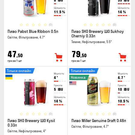
8
IBU
35
IBU
Щільність
Щільність
11.5
%
14
%
(0)
(0)
Пиво Pabst Blue Ribbon 0.5л
Пиво SHO Brewery ШО Sukhoy
Cherniy 0.33л
Світле, Фільтроване, 4.7°
Темне, Нефільтроване, 5.5°
47
79
,50
,50
грн за 1 шт
грн за 1 шт
Тільки онлайн
Тільки онлайн
Міцність
Міцність
Новинка
4
°
4.7
°
Гіркота
Гіркота
5
IBU
10
IBU
Щільність
Щільність
14
%
10.5
%
(0)
(0)
Пиво SHO Brewery ШО Kysil
Пиво Miller Genuine Draft 0.48л
0.33л
Світле, Фільтроване, 4.7°
Світле, Нефільтроване, 4°