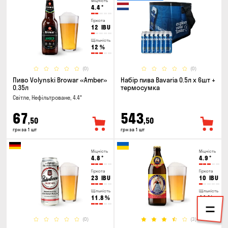
Міцність
4.4
°
Гіркота
12
IBU
Щільність
12
%
(0)
(0)
Пиво Volynski Browar «Amber»
Набір пива Bavaria 0.5л х 6шт +
0.35л
термосумка
Світле, Нефільтроване, 4.4°
67
543
,50
,50
грн за 1 шт
грн за 1 шт
Міцність
Міцність
4.8
°
4.9
°
Гіркота
Гіркота
23
IBU
10
IBU
Щільність
Щільність
11.8
%
11
%
(0)
(3)