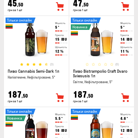
45
47
,50
,50
грн за 1 шт
грн за 1 шт
Тільки онлайн
Тільки онлайн
Міцність
Міцність
Новинка
5
°
5
°
Гіркота
Гіркота
15
IBU
14
IBU
Щільність
Щільність
12
%
11
%
(3)
(0)
Пиво Cannabis Semi-Dark 1л
Пиво Bistrampolio Craft Dvaro
Sviesusis 1л
Напівтемне, Нефільтроване, 5°
Світле, Нефільтроване, 5°
187
187
,50
,50
грн за 1 шт
грн за 1 шт
Тільки онлайн
Тільки онлайн
Міцність
Міцність
Новинка
5.5
°
4.6
°
Гіркота
Гіркота
16
IBU
12
IBU