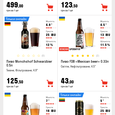
499
123
,00
,50
грн за 1 шт
грн за 1 шт
Тільки онлайн
Міцність
Міцність
4.9
°
4.5
°
Гіркота
Гіркота
25
IBU
13
IBU
Щільність
Щільність
12
%
11.5
%
(0)
(2)
Пиво Monchshof Schwarzbier
Пиво FDB «Mexican beer» 0.33л
0.5л
Світле, Нефільтроване, 4.5°
Темне, Фільтроване, 4.9°
125
43
,50
,00
грн за 1 шт
грн за 1 шт
Тільки онлайн
Міцність
Міцність
7
°
5
°
Гіркота
Гіркота
16
IBU
25
IBU