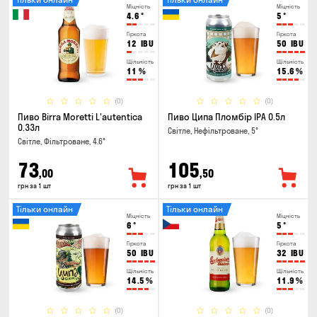
Міцність
Міцність
4.6
°
5
°
Гіркота
Гіркота
12
IBU
50
IBU
Щільність
Щільність
11
%
15.6
%
(0)
(0)
Пиво Birra Moretti L'autentica
Пиво Ципа Пломбір IPA 0.5л
0.33л
Світле, Нефільтроване, 5°
Світле, Фільтроване, 4.6°
73
105
,00
,50
грн за 1 шт
грн за 1 шт
Тільки онлайн
Тільки онлайн
Міцність
Міцність
6
°
5
°
Гіркота
Гіркота
50
IBU
32
IBU
Щільність
Щільність
14.5
%
11.9
%
(0)
(0)