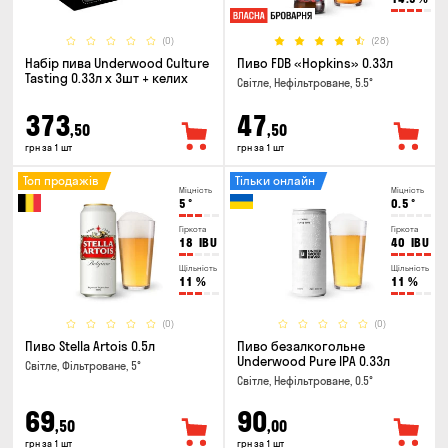
(0)
(28)
Набір пива Underwood Culture
Пиво FDB «Hopkins» 0.33л
Tasting 0.33л x 3шт + келих
Світле, Нефільтроване, 5.5°
373
47
,50
,50
грн за 1 шт
грн за 1 шт
Топ продажів
Тільки онлайн
Міцність
Міцність
5
°
0.5
°
Гіркота
Гіркота
18
IBU
40
IBU
Щільність
Щільність
11
%
11
%
(0)
(0)
Пиво Stella Artois 0.5л
Пиво безалкогольне
Underwood Pure IPA 0.33л
Світле, Фільтроване, 5°
Світле, Нефільтроване, 0.5°
69
90
,50
,00
грн за 1 шт
грн за 1 шт