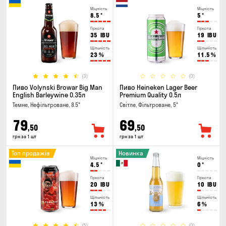
Міцність
Міцність
8.5
°
5
°
Гіркота
Гіркота
35
IBU
19
IBU
Щільність
Щільність
23
%
11.5
%
(3)
(0)
Пиво Volynski Browar Big Man
Пиво Heineken Lager Beer
English Barleywine 0.35л
Premium Quality 0.5л
Темне, Нефільтроване, 8.5°
Світле, Фільтроване, 5°
79
69
,50
,50
грн за 1 шт
грн за 1 шт
Топ продажів
Новинка
Міцність
Міцність
4.5
°
0
°
Гіркота
Гіркота
20
IBU
10
IBU
Щільність
Щільність
13
%
6
%
(5)
(0)