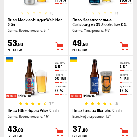
11.8
%
10.8
%
(0)
(0)
Пиво Mecklenburger Weisbier
Пиво безалкогольне
0.5л
Carlsberg «NON Alcoholic» 0.5л
Світле, Нефільтроване, 5.1°
Світле, Фільтроване, 0.5°
53
49
,50
,50
грн за 1 шт
грн за 1 шт
Міцність
Міцність
4.5
°
4.5
°
Гіркота
Гіркота
25
IBU
9
IBU
Щільність
Щільність
11
%
11
%
(27)
(2)
Пиво FDB «Hippie Pils» 0.33л
Пиво Fanatic Blanche 0.33л
Світле, Нефільтроване, 4.5°
Біле, Нефільтроване, 4.5°
43
37
,00
,00
грн за 1 шт
грн за 1 шт