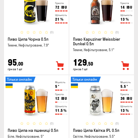
Гіркота
Гіркота
72
IBU
14
IBU
Щільність
Щільність
21
%
13
%
(0)
(0)
Пиво Ципа Чорна 0.5л
Пиво Kapuziner Weissbier
Dunkel 0.5л
Темне, Нефільтроване, 7.9°
Темне, Нефільтроване, 5.1°
95
129
,00
,50
грн за 1 шт
грн за 1 шт
Тільки онлайн
Тільки онлайн
Міцність
Міцність
5
°
5.5
°
Гіркота
Гіркота
12
IBU
36
IBU
Щільність
Щільність
11.5
%
13
%
(0)
(0)
Пиво Ципа на пшениці 0.5л
Пиво Ципа Квітка IPL 0.5л
Біле, Нефільтроване, 5°
Світле, Нефільтроване, 5.5°