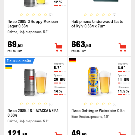
12
%
(0)
(0)
Пиво 2085-3 Hoppy Mexican
Набір пива Underwood Taste
Lager 0.33л
of Kyiv 0.33л x 7шт
Світле, Нефільтроване, 5.3°
69
663
,50
,50
грн за 1 шт
грн за 1 шт
Тільки онлайн
Міцність
Міцність
5.7
°
4.9
°
Гіркота
Гіркота
20
IBU
11
IBU
Щільність
Щільність
14
%
11.5
%
(0)
(0)
Пиво 2085-16.1 AZACCA NEIPA
Пиво Oettinger Weissbier 0.5л
0.33л
Біле, Нефільтроване, 4.9°
Світле, Нефільтроване, 5.7°
121
49
,50
,50