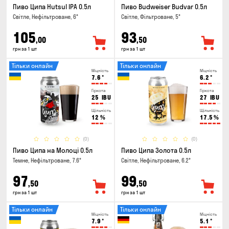
Пиво Ципа Hutsul IPA 0.5л
Пиво Budweiser Budvar 0.5л
Світле, Нефільтроване, 6°
Світле, Фільтроване, 5°
105
93
,00
,50
грн за 1 шт
грн за 1 шт
Тільки онлайн
Тільки онлайн
Міцність
Міцність
7.6
°
6.2
°
Гіркота
Гіркота
25
IBU
27
IBU
Щільність
Щільність
12
%
17.5
%
(0)
(0)
Пиво Ципа на Молоці 0.5л
Пиво Ципа Золота 0.5л
Темне, Нефільтроване, 7.6°
Світле, Нефільтроване, 6.2°
97
99
,50
,50
грн за 1 шт
грн за 1 шт
Тільки онлайн
Тільки онлайн
Міцність
Міцність
7.9
°
5.1
°