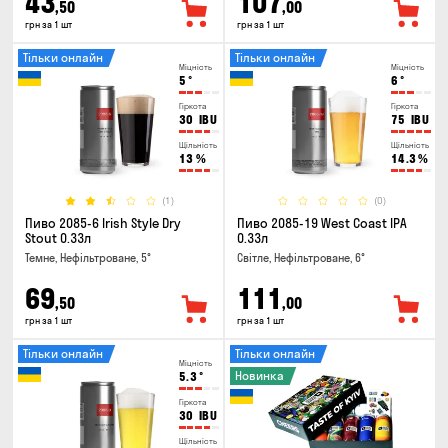
43
107
,50
,00
грн за 1 шт
грн за 1 шт
Тільки онлайн
Тільки онлайн
Міцність
Міцність
5
°
6
°
Гіркота
Гіркота
30
IBU
75
IBU
Щільність
Щільність
13
%
14.3
%
(1)
(0)
Пиво 2085-6 Irish Style Dry
Пиво 2085-19 West Coast IPA
Stout 0.33л
0.33л
Темне, Нефільтроване, 5°
Світле, Нефільтроване, 6°
69
111
,50
,00
грн за 1 шт
грн за 1 шт
Тільки онлайн
Тільки онлайн
Міцність
Новинка
5.3
°
Гіркота
30
IBU
Щільність