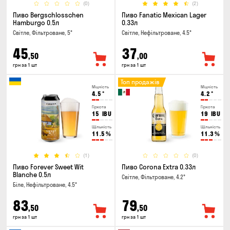
(0)
(2)
Пиво Bergschlosschen
Пиво Fanatic Mexican Lager
Hamburgo 0.5л
0.33л
Світле, Фільтроване, 5°
Світле, Нефільтроване, 4.5°
45
37
,50
,00
грн за 1 шт
грн за 1 шт
Топ продажів
Міцність
Міцність
4.5
°
4.2
°
Гіркота
Гіркота
15
IBU
19
IBU
Щільність
Щільність
11.5
%
11.3
%
(1)
(0)
Пиво Forever Sweet Wit
Пиво Corona Extra 0.33л
Blanche 0.5л
Світле, Фільтроване, 4.2°
Біле, Нефільтроване, 4.5°
83
79
,50
,50
грн за 1 шт
грн за 1 шт