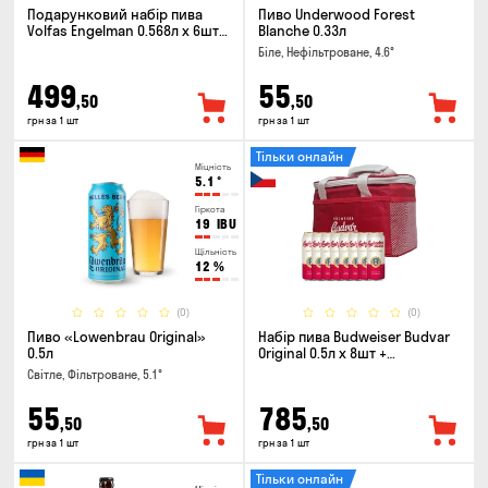
Подарунковий набір пива
Пиво Underwood Forest
Volfas Engelman 0.568л x 6шт +
Blanche 0.33л
келих 0.568л
Біле, Нефільтроване, 4.6°
499
55
,50
,50
грн за 1 шт
грн за 1 шт
Тільки онлайн
Міцність
5.1
°
Гіркота
19
IBU
Щільність
12
%
(0)
(0)
Пиво «Lowenbrau Original»
Набір пива Budweiser Budvar
0.5л
Original 0.5л х 8шт +
термосумка
Світле, Фільтроване, 5.1°
55
785
,50
,50
грн за 1 шт
грн за 1 шт
Тільки онлайн