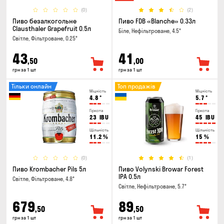
(0)
(2)
Пиво безалкогольне
Пиво FDB «Blanche» 0.33л
Clausthaler Grapefruit 0.5л
Біле, Нефільтроване, 4.5°
Світле, Фільтроване, 0.25°
43
41
,50
,00
грн за 1 шт
грн за 1 шт
Тільки онлайн
Топ продажів
Міцність
Міцність
4.8
°
5.7
°
Гіркота
Гіркота
23
IBU
45
IBU
Щільність
Щільність
11.2
%
15
%
(0)
(1)
Пиво Krombacher Pils 5л
Пиво Volynski Browar Forest
IPA 0.5л
Світле, Фільтроване, 4.8°
Світле, Нефільтроване, 5.7°
679
89
,50
,50
грн за 1 шт
грн за 1 шт