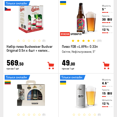
Тільки онлайн
Міцність
5
°
Гіркота
30
IBU
Щільність
12
%
(0)
(30)
Набір пива Budweiser Budvar
Пиво FDB «L.APA» 0.33л
Original 0.5л х 4шт + келих
Світле, Нефільтроване, 5°
0.33л
569
49
,50
,00
грн за 1 шт
грн за 1 шт
Тільки онлайн
Тільки онлайн
Міцність
4.6
°
Гіркота
15
IBU
Щільність
12
%
(0)
(0)