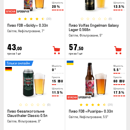
Щільність
Щільність
20
%
13.5
%
(30)
(0)
Пиво FDB «Goldy» 0.33л
Пиво Volfas Engelman Galaxy
Lager 0.568л
Світле, Нефільтроване, 7°
Світле, Фільтроване, 5°
43
57
,00
,50
грн за 1 шт
грн за 1 шт
Тільки онлайн
Міцність
Міцність
0
°
5.5
°
Гіркота
Гіркота
15
IBU
60
IBU
Щільність
Щільність
11.5
%
17.5
%
(0)
(26)
Пиво безалкогольне
Пиво FDB «Puaripa» 0.33л
Clausthaler Classic 0.5л
Світле, Нефільтроване, 5.5°
Світле, Фільтроване, 0°