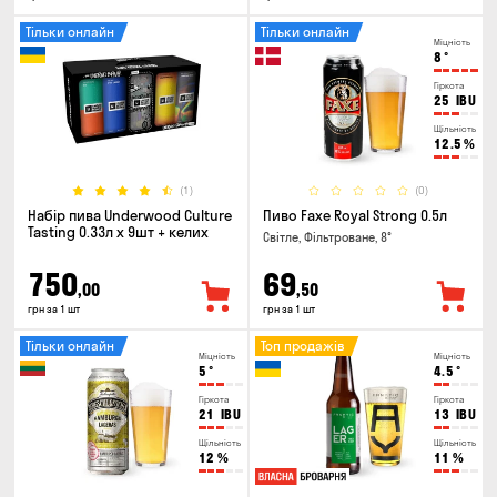
Тільки онлайн
Тільки онлайн
Міцність
8
°
Гіркота
25
IBU
Щільність
12.5
%
(1)
(0)
Набір пива Underwood Culture
Пиво Faxe Royal Strong 0.5л
Tasting 0.33л x 9шт + келих
Світле, Фільтроване, 8°
750
69
,00
,50
грн за 1 шт
грн за 1 шт
Тільки онлайн
Топ продажів
Міцність
Міцність
5
°
4.5
°
Гіркота
Гіркота
21
IBU
13
IBU
Щільність
Щільність
12
%
11
%