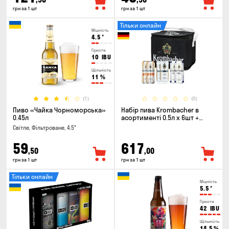
грн за 1 шт
грн за 1 шт
Тільки онлайн
Міцність
4.5
°
Гіркота
10
IBU
Щільність
11
%
(1)
(0)
Пиво «Чайка Чорноморська»
Набір пива Krombacher в
0.45л
асортименті 0.5л х 6шт +
термосумка
Світле, Фільтроване, 4.5°
59
617
,50
,00
грн за 1 шт
грн за 1 шт
Тільки онлайн
Міцність
5.5
°
Гіркота
42
IBU
Щільність
14.5
%