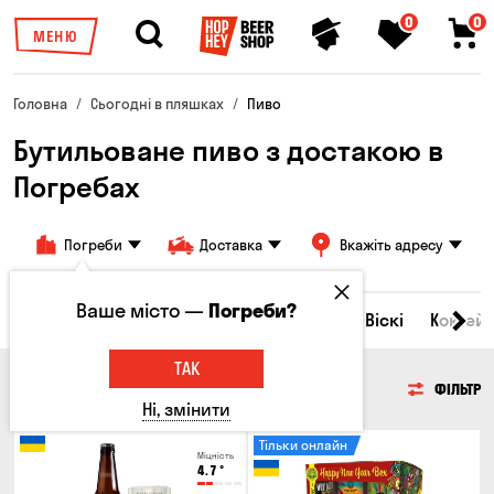
0
0
МЕНЮ
Головна
Сьогодні в пляшках
Пиво
Бутильоване пиво з достакою в
Погребах
Погреби
Доставка
Вкажіть адресу
Ваше місто —
Погреби?
Всі товари
Пиво
Сидр
Вино
Віскі
Коктейл
ТАК
ПИВО
ФІЛЬТР
Ні, змінити
Тільки онлайн
Міцність
4.7
°