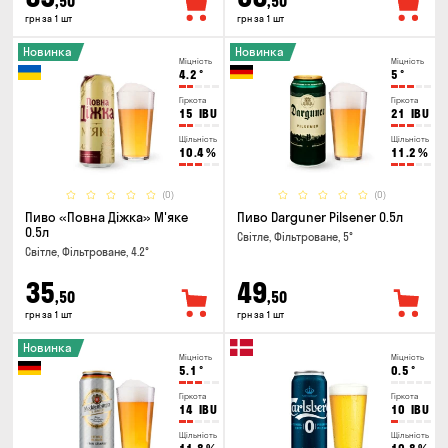
,50
,50
грн за 1 шт
грн за 1 шт
Новинка
Новинка
Міцність
Міцність
4.2
°
5
°
Гіркота
Гіркота
15
IBU
21
IBU
Щільність
Щільність
10.4
%
11.2
%
(0)
(0)
Пиво «Повна Діжка» М'яке
Пиво Darguner Pilsener 0.5л
0.5л
Світле, Фільтроване, 5°
Світле, Фільтроване, 4.2°
35
49
,50
,50
грн за 1 шт
грн за 1 шт
Новинка
Міцність
Міцність
5.1
°
0.5
°
Гіркота
Гіркота
14
IBU
10
IBU
Щільність
Щільність