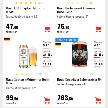
(26)
(0)
Пиво FDB «Captain Morion»
Пиво Underwood Amnesia
0.33л
Haze 0.33л
Темне, Нефільтроване, 6.5°
Світле, Нефільтроване, 5°
47
75
,00
,50
грн за 1 шт
грн за 1 шт
Тільки онлайн
Міцність
Міцність
5.2
°
4.8
°
Гіркота
Гіркота
21
IBU
22
IBU
Щільність
Щільність
11.7
%
11.4
%
(1)
(0)
Пиво Spaten «Münchner Hell»
Пиво Kostritzer Schwarzbier 5л
0.5л
Темне, Фільтроване, 4.8°
Світле, Фільтроване, 5.2°
99
763
,50
,50
грн за 1 шт
грн за 1 шт