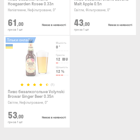
Hoegaarden Rosee 0.33л
Malt Apple 0.5л
Напівтемне, Нефільтроване, 0°
Світле, Фільтроване, 0°
61
43
,00
,00
Немає в наявності
Немає в наявності
грн за 1 шт
грн за 1 шт
Тільки онлайн
Міцність
0
°
Гіркота
12
IBU
Щільність
12
%
(1)
Пиво безалкогольне Volynski
Browar Ginger Beer 0.35л
Світле, Нефільтроване, 0°
53
,00
Немає в наявності
грн за 1 шт