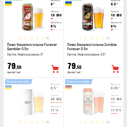
Міцність
Міцність
0
°
0.5
°
Гіркота
Гіркота
10
IBU
10
IBU
Щільність
Щільність
6
%
6
%
(0)
(0)
Пиво безалкогольне Forever
Пиво безалкогольне Zombie
Gambler 0.5л
Forever 0.5л
Світле, Нефільтроване, 0°
Світле, Нефільтроване, 0.5°
79
79
,50
,50
грн за 1 шт
грн за 1 шт
Тільки онлайн
Тільки онлайн
Міцність
Міцність
0.5
°
0.25
°
Гіркота
Гіркота
40
IBU
15
IBU
Щільність
Щільність
11
%
11.5
%
(0)
(0)