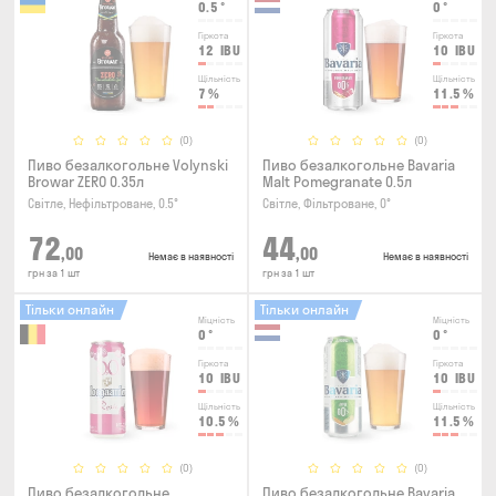
0.5
°
0
°
Гіркота
Гіркота
12
IBU
10
IBU
Щільність
Щільність
7
%
11.5
%
(0)
(0)
Пиво безалкогольне Volynski
Пиво безалкогольне Bavaria
Browar ZERO 0.35л
Malt Pomegranate 0.5л
Світле, Нефільтроване, 0.5°
Світле, Фільтроване, 0°
72
44
,00
,00
Немає в наявності
Немає в наявності
грн за 1 шт
грн за 1 шт
Тільки онлайн
Тільки онлайн
Міцність
Міцність
0
°
0
°
Гіркота
Гіркота
10
IBU
10
IBU
Щільність
Щільність
10.5
%
11.5
%
(0)
(0)
Пиво безалкогольне
Пиво безалкогольне Bavaria