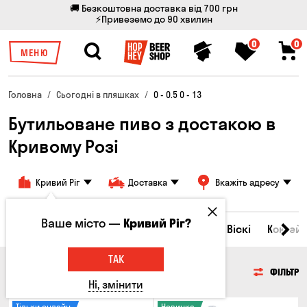
🚚 Безкоштовна доставка від 700 грн
⚡Привеземо до 90 хвилин
0
0
МЕНЮ
Головна
Сьогодні в пляшках
0 - 0.5 0 - 13
Бутильоване пиво з достакою в
Кривому Розі
Кривий Ріг
Доставка
Вкажіть адресу
Ваше місто —
Кривий Ріг?
Всі товари
Пиво
Сидр
Вино
Віскі
Коктейл
ТАК
ПИВО
ФІЛЬТР
Ні, змінити
Тільки онлайн
Новинка