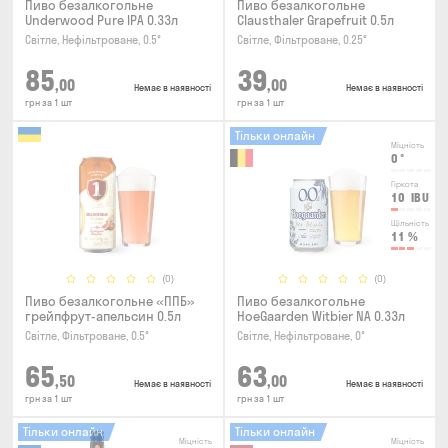
Пиво безалкогольне
Пиво безалкогольне
Underwood Pure IPA 0.33л
Clausthaler Grapefruit 0.5л
Світле, Нефільтроване, 0.5°
Світле, Фільтроване, 0.25°
85
39
,00
,00
Немає в наявності
Немає в наявності
грн за 1 шт
грн за 1 шт
Тільки онлайн
Міцність
0
°
Гіркота
10
IBU
Щільність
11
%
(0)
(0)
Пиво безалкогольне «ППБ»
Пиво безалкогольне
грейпфрут-апельсин 0.5л
HoeGaarden Witbier NA 0.33л
Світле, Фільтроване, 0.5°
Світле, Нефільтроване, 0°
65
63
,50
,00
Немає в наявності
Немає в наявності
грн за 1 шт
грн за 1 шт
Тільки онлайн
Тільки онлайн
Міцність
Міцність