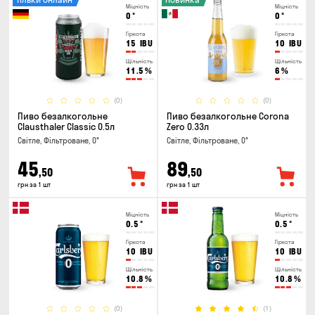
Міцність
Міцність
0
°
0
°
Гіркота
Гіркота
15
IBU
10
IBU
Щільність
Щільність
11.5
%
6
%
(0)
(0)
Пиво безалкогольне
Пиво безалкогольне Corona
Clausthaler Classic 0.5л
Zero 0.33л
Світле, Фільтроване, 0°
Світле, Фільтроване, 0°
45
89
,50
,50
грн за 1 шт
грн за 1 шт
Міцність
Міцність
0.5
°
0.5
°
Гіркота
Гіркота
10
IBU
10
IBU
Щільність
Щільність
10.8
%
10.8
%
(0)
(1)