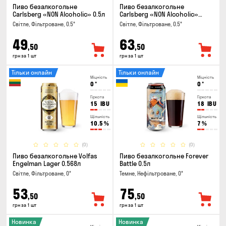
Пиво безалкогольне
Пиво безалкогольне
Carlsberg «NON Alcoholic» 0.5л
Carlsberg «NON Alcoholic»
0.45л
Світле, Фільтроване, 0.5°
Світле, Фільтроване, 0.5°
49
63
,50
,50
грн за 1 шт
грн за 1 шт
Тільки онлайн
Тільки онлайн
Міцність
Міцність
0
°
0
°
Гіркота
Гіркота
15
IBU
18
IBU
Щільність
Щільність
10.5
%
7
%
(0)
(0)
Пиво безалкогольне Volfas
Пиво безалкогольне Forever
Engelman Lager 0.568л
Battle 0.5л
Світле, Фільтроване, 0°
Темне, Нефільтроване, 0°
53
75
,50
,50
грн за 1 шт
грн за 1 шт
Новинка
Новинка